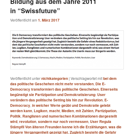
Bildung aus dem Jahre 2011
in “Swissfuture”
Veröffentlicht am
1. März 2017
Veröffentlicht unter
nichtkategorien
|
Verschlagwortet mit
bei dem
das politische Geschehen nicht mehr verstanden
,
Die E-
Democracy transformiert das politische Geschehen. Einerseits
begünstigt sie Partizipation und Demokratisierung: User
verändern das politische Setting bis hin zur Revolution
,
E-
Democracy
,
in welcher Werte geübt und Demokratie gelebt
werden kann
,
Logiken
,
macht
,
Medien
,
mit Zahlen
,
Partizipation
,
Politik
,
Ranglisten und numerischen Kombinationen dargestellt
wird
,
revolution
,
sondern nur noch vermessen
,
User Regula
Stämpfli Von älteren Freunden kenne ich die Erzählungen
,
was die
jüngere Vergangenheit gezeigt hat. Zugleich besteht die Gefahr