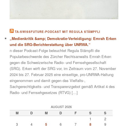
TA-SWISSFUTURE-PODCAST MIT REGULA STÄMPFLI
„Medienkritik &amp; Demokratie-Verteidigung: Emrah Erken
und die SRG-Berichterstattung über UNRWA.“
n dieser Podcast-Folge beleuchtet Regula Stämpfli die
Popularbeschwerde des Zürcher Rechtsanwalts Emrah Erken
gegen die Schweizerische Radio- und Fernsehgesellschaft
(SRG). Erken wirft der SRG vor, im Zeitraum vom 27. November
2024 bis 27. Februar 2025 eine einseitige, pro-UNRWA-Haltung
eingenommen und damit gegen das Vielfalts-,
Sachgerechtigkeits- und Transparenzgebot gemäß Artikel 4 des
Radio- und Fernsehgesetzes (RTVG) […]
AUGUST 2026
M
D
M
D
F
S
S
1
2
3
4
5
6
7
8
9