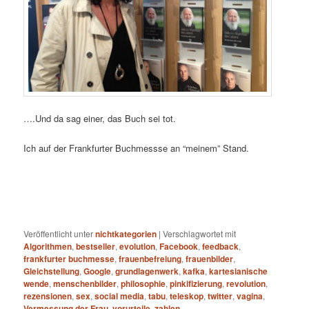
….Und da sag einer, das Buch sei tot.
Ich auf der Frankfurter Buchmessse an “meinem” Stand.
Veröffentlicht unter
nichtkategorien
|
Verschlagwortet mit
Algorithmen
,
bestseller
,
evolution
,
Facebook
,
feedback
,
frankfurter buchmesse
,
frauenbefreiung
,
frauenbilder
,
Gleichstellung
,
Google
,
grundlagenwerk
,
kafka
,
kartesianische
wende
,
menschenbilder
,
philosophie
,
pinkifizierung
,
revolution
,
rezensionen
,
sex
,
social media
,
tabu
,
teleskop
,
twitter
,
vagina
,
Vermessung der Frau
,
vorurteile
,
zahlen