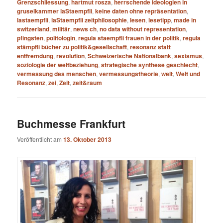
Grenzschliessung
,
hartmut rosza
,
herrschende ideologien in
gruselkammer laStaempfli
,
keine daten ohne repräsentation
,
lastaempfli
,
laStaempfli zeitphilosophie
,
lesen
,
lesetipp
,
made in
switzerland
,
militär
,
news ch
,
no data without representation
,
pfingsten
,
politologin
,
regula staempfli frauen in der politik
,
regula
stämpfli bücher zu politik&gesellschaft
,
resonanz statt
entfremdung
,
revolution
,
Schweizerische Nationalbank
,
sexismus
,
soziologie der weltbeziehung
,
strategische synthese geschlecht
,
vermessung des menschen
,
vermessungstheorie
,
welt
,
Welt und
Resonanz
,
zei
,
Zeit
,
zeit&raum
Buchmesse Frankfurt
Veröffentlicht am
13. Oktober 2013