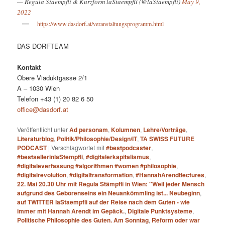
— Regula Staempfli & Kurzform laStaempfli (@laStaempfli)
May 9,
2022
https://www.dasdorf.at/veranstaltungsprogramm.html
DAS DORFTEAM
Kontakt
Obere Viaduktgasse 2/1
A – 1030 Wien
Telefon +43 (1) 20 82 6 50
office@dasdorf.at
Veröffentlicht unter
Ad personam
,
Kolumnen
,
Lehre/Vorträge
,
Literaturblog
,
Politik/Philosophie/Design/IT
,
TA SWISS FUTURE
PODCAST
|
Verschlagwortet mit
#bestpodcaster
,
#bestsellerinlaStempfli
,
#digitalerkapitalismus
,
#digitaleverfassung #algorithmen #women #philosophie
,
#digitalrevolution
,
#digitaltransformation
,
#HannahArendtlectures
,
22. Mai 20.30 Uhr mit Regula Stämpfli in Wien: "Weil jeder Mensch
aufgrund des Geborenseins ein Neuankömmling ist... Neubeginn
,
auf TWITTER laStaempfli auf der Reise nach dem Guten - wie
immer mit Hannah Arendt im Gepäck.
,
Digitale Punktsysteme
,
Politische Philosophie des Guten. Am Sonntag
,
Reform oder war