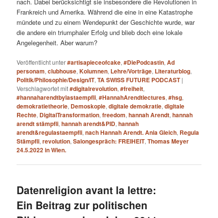
nach. Dabei berücksichtigt sie insbesondere die Revolutionen in
Frankreich und Amerika. Während die eine in eine Katastrophe
mündete und zu einem Wendepunkt der Geschichte wurde, war
die andere ein triumphaler Erfolg und blieb doch eine lokale
Angelegenheit. Aber warum?
Veröffentlicht unter
#artisapieceofcake
,
#DiePodcastin
,
Ad
personam
,
clubhouse
,
Kolumnen
,
Lehre/Vorträge
,
Literaturblog
,
Politik/Philosophie/Design/IT
,
TA SWISS FUTURE PODCAST
|
Verschlagwortet mit
#digitalrevolution
,
#freiheit
,
#hannaharendtbylastaempfli
,
#HannahArendtlectures
,
#hsg
,
demokratietheorie
,
Demoskopie
,
digitale demokratie
,
digitale
Rechte
,
DigitalTransformation
,
freedom
,
hannah Arendt
,
hannah
arendt stämpfli
,
hannah arendt&PID
,
hannah
arendt&regulastaempfli
,
nach Hannah Arendt. Ania Gleich
,
Regula
Stämpfli
,
revolution
,
Salongespräch: FREIHEIT
,
Thomas Meyer
24.5.2022 in Wien.
Datenreligion avant la lettre:
Ein Beitrag zur politischen