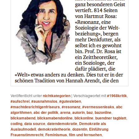
Veröffentlicht unter
nichtkategorien
|
Verschlagwortet mit
#1968kritik
,
#aufschrei
,
#ausnahmslos
,
#gutesleben
,
#machtdesrichtigenfriseurs
,
#resonanz
,
#vermessenleaks
,
abc
algorithmen
,
abc der politik
,
arena
,
autorin
,
baz
,
bazonline
,
blickamabend
,
blickamabendonline
,
blickonline
,
buendner tagblatt
,
coding
,
data source
,
datendemokratie
,
Demokratie als
Auslaufmodell
,
demokratietheorie
,
dozentin
,
Einführung
Frauenstimmrecht
,
Feminismus
,
film und fernsehen
,