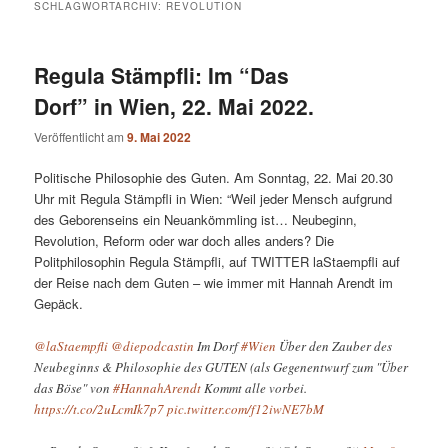
SCHLAGWORTARCHIV:
REVOLUTION
Regula Stämpfli: Im “Das
Dorf” in Wien, 22. Mai 2022.
Veröffentlicht am
9. Mai 2022
Politische Philosophie des Guten. Am Sonntag, 22. Mai 20.30
Uhr mit Regula Stämpfli in Wien: “Weil jeder Mensch aufgrund
des Geborenseins ein Neuankömmling ist… Neubeginn,
Revolution, Reform oder war doch alles anders? Die
Politphilosophin Regula Stämpfli, auf TWITTER laStaempfli auf
der Reise nach dem Guten – wie immer mit Hannah Arendt im
Gepäck.
@laStaempfli
@diepodcastin
Im Dorf
#Wien
Über den Zauber des
Neubeginns & Philosophie des GUTEN (als Gegenentwurf zum "Über
das Böse" von
#HannahArendt
Kommt alle vorbei.
https://t.co/2uLcmIk7p7
pic.twitter.com/f12iwNE7bM