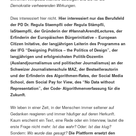
Demokratie verheerenden Wirkungen
.
Dies interessiert hier nicht.
Hier interessiert nur das Berufsfeld
der PD Dr. Regula Staempfli oder Regula Stämpfli,
laStaempfli, der Gründerin der #HannahArendtLectures, der
Erfinderin der Europäischen Bürgerinitiative – European
Citizen Initative, der langjährigen Leiterin des Programms an
der IFG “Designing Politics – the Politics of Design”, der
langjährigen und erfolgreichsten Politik-Dozentin
(Auslandjournalismus und politischer Journalismus) an der
Schweizer Journalistenschule MAZ, der Bestsellerautorin
und der Erfinderin des Algorithmen-Rates, der Social Media
School, dem Social Pay for View, des “No Data without
Representation”, der Code- Algorithmenverfassung für die
Zukunft.
Wir leben in einer Zeit, in der Menschen immer seltener auf
Gedanken reagieren und immer häufiger auf deren Herkunft.
Kaum erscheint ein Text, eine Rede oder ein Interview, lautet die
erste Frage nicht mehr:
Ist das wahr?
Oder:
Ist das klug?
Sondern:
Wo wurde das gesagt?
Die Plattform ersetzt den