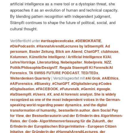
artificial intelligence as a mere tool or a dystopian threat, she
approaches it as an evolution of human and technical capacity.
By blending pattern recognition with independent judgment,
Stämpfli continues to shape the future of political, social, and
cultural thought.
Veröffentlicht unter
#artisapieceofcake
,
#DEMOKRATIE
,
#DiePodcastin
,
#HannahArendtLectures by laStaempfli
,
Ad
personam
,
Basler Zeitung
,
Blick am Abend
,
ChatGPT
,
clubhouse
,
Kolumnen
,
Künstliche Intelligenz / Artificial Intelligence KI/AI
,
Lehre/Vorträge
,
Literaturblog
,
Nebelspalter
,
Nobelpreis
,
NZZ
,
Politik/Philosophie/Design/IT
,
Regula Staempfli KI Forensik/AI
Forensics
,
TA SWISS FUTURE PODCAST
,
TED/TEDx
,
Weiterdenken Quarterly
|
Verschlagwortet mit
#AI Grok
,
#AIEthics
,
#AIForensics
,
#Bluesky
,
#ChatGPT
,
#Digitalisierung #Codes
#Digitalisation
,
#FACEBOOK
,
#Futuretalk
,
#Gemini
,
#google
,
#laStaempfli
,
#Users
,
#X
,
and AI forensic analyst. She is widely
recognized as one of the most independent voices in the German-
speaking world regarding power dynamics
,
and the digital
transformation of humanity.
,
bestsellerin author
,
dem Social Pay
for View
,
der Bestsellerautorin und der Erfinderin des Algorithmen-
Rates
,
der Code- Algorithmenverfassung für die Zukunft.
,
der
Erfinderin der Europäischen Bürgerinitiative - European Citizen
Initative
,
der Gründerin der #HannahArendtLectures
,
der