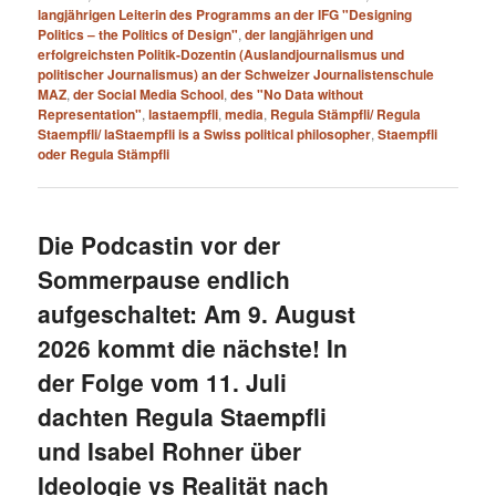
langjährigen Leiterin des Programms an der IFG "Designing
Politics – the Politics of Design"
,
der langjährigen und
erfolgreichsten Politik-Dozentin (Auslandjournalismus und
politischer Journalismus) an der Schweizer Journalistenschule
MAZ
,
der Social Media School
,
des "No Data without
Representation"
,
lastaempfli
,
media
,
Regula Stämpfli/ Regula
Staempfli/ laStaempfli is a Swiss political philosopher
,
Staempfli
oder Regula Stämpfli
Die Podcastin vor der
Sommerpause endlich
aufgeschaltet: Am 9. August
2026 kommt die nächste! In
der Folge vom 11. Juli
dachten Regula Staempfli
und Isabel Rohner über
Ideologie vs Realität nach