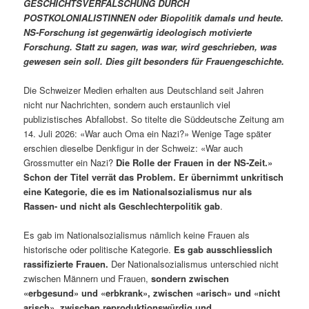
GESCHICHTSVERFÄLSCHUNG DURCH
POSTKOLONIALISTINNEN oder Biopolitik damals und heute.
NS-Forschung ist gegenwärtig ideologisch motivierte
Forschung. Statt zu sagen, was war, wird geschrieben, was
gewesen sein soll. Dies gilt besonders für Frauengeschichte.
Die Schweizer Medien erhalten aus Deutschland seit Jahren
nicht nur Nachrichten, sondern auch erstaunlich viel
publizistisches Abfallobst. So titelte die Süddeutsche Zeitung am
14. Juli 2026: «War auch Oma ein Nazi?» Wenige Tage später
erschien dieselbe Denkfigur in der Schweiz: «War auch
Grossmutter ein Nazi?
Die Rolle der Frauen in der NS-Zeit.»
Schon der Titel verrät das Problem. Er übernimmt unkritisch
eine Kategorie, die es im Nationalsozialismus nur als
Rassen- und nicht als Geschlechterpolitik gab
.
Es gab im Nationalsozialismus nämlich keine Frauen als
historische oder politische Kategorie.
Es gab ausschliesslich
rassifizierte Frauen.
Der Nationalsozialismus unterschied nicht
zwischen Männern und Frauen,
sondern zwischen
«erbgesund» und «erbkrank», zwischen «arisch» und «nicht
arisch», zwischen reproduktionswürdig und