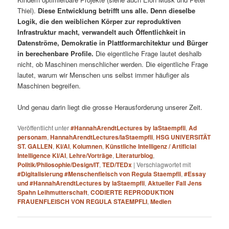
Thiel).
Diese Entwicklung betrifft uns alle. Denn dieselbe
Logik, die den weiblichen Körper zur reproduktiven
Infrastruktur macht, verwandelt auch Öffentlichkeit in
Datenströme, Demokratie in Plattformarchitektur und Bürger
in berechenbare Profile.
Die eigentliche Frage lautet deshalb
nicht, ob Maschinen menschlicher werden. Die eigentliche Frage
lautet, warum wir Menschen uns selbst immer häufiger als
Maschinen begreifen.
Und genau darin liegt die grosse Herausforderung unserer Zeit.
Veröffentlicht unter
#HannahArendtLectures by laStaempfli
,
Ad
personam
,
HannahArendtLectures/laStaempfli
,
HSG UNIVERSITÄT
ST. GALLEN
,
KI/AI
,
Kolumnen
,
Künstliche Intelligenz / Artificial
Intelligence KI/AI
,
Lehre/Vorträge
,
Literaturblog
,
Politik/Philosophie/Design/IT
,
TED/TEDx
|
Verschlagwortet mit
#Digitalisierung #Menschenfleisch von Regula Staempfli
,
#Essay
und #HannahArendtLectures by laStaempfli
,
Aktueller Fall Jens
Spahn Leihmutterschaft
,
CODIERTE REPRODUKTION
FRAUENFLEISCH VON REGULA STAEMPFLI
,
Medien