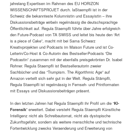
jahrelang Expertisen im Rahmen des EU HORIZON
WISSENSCHAFTSPROJET durch. laStaempfli ist in der
Schweiz die bekannteste Kolumnistin und Essayistin – ihre
Diskussionsbeiträge wirbeln regelmässig die deutschsprachige
Öffentlichkeit auf. Regula Staempfli führte über Jahre erfolgreich
den Future-Podcast von TA SWISS und leitet bis heute den “Art
is a piece of Cake”, macht mit bei Sama Schwarz
Kreativprojekten und Podcasts im Maison Future und ist Co-
Leiterin/Co-Host & Co-Autorin des Bestseller-Podcasts “Die
Podcastin” zusammen mit der ebenfalls preisgekrönten Dr. Isabel
Rohner. Regula Staempfli ist Bestsellerautorin zweier
Sachbücher und das “Trumpism. The Algorithmic Age” auf
Amazon verteilt sich sehr gut in der Welt. Regula Stämpfli,
Regula Staempfli ist regelmässig in Fernseh- und Printformaten
mit Essays und Diskussionsbeiträgen präsent.
In den letzten Jahren hat Regula Staempfli ihr Profil um die “
KI-
Forensik
” erweitert. Dabei versteht Regula Staempfli Künstliche
Intelligenz nicht als Schreibautomat, nicht als dystopische
Zukunftsgefahr, sondern als weitere menschliche und technische
Fortentwicklung zwecks Veraenderung und Erweiterung von