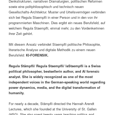
Denkstrukturen, narrativen Dramaturgien, politischen Reformen
sowie eine politphilosophisch und technisch neuen
Gesellschafts-Architektur. Muster und Urteilsvermögen verbinden
sich bei Regula Staempfli in einer Person und in den von ihr
programmierten Maschinen. Dies ergibt ein neues Berufsfeld, auf
welchem Regula Staempfli, einmal mehr, zu den Vordenkerinnen
ihrer Zeit gehört.
Mit diesem Ansatz verbindet Staempfli politische Philosophie,
literarische Analyse und digitale Methodik zu einem neuen
Berufsfeld:
KI-FORENSIK.
Regula Stämpfli/ Regula Staempfli/ laStaempfli is a Swiss
political philosopher, bestsellerin author, and AI forensic
analyst. She is widely recognized as one of the most
independent voices in the German-speaking world regarding
power dynamics, media, and the digital transformation of
humanity.
For nearly a decade, Stämpfli directed the Hannah Arendt
Lectures, which she founded at the University of St. Gallen
(HSG). She also spent twenty years teaching politics and