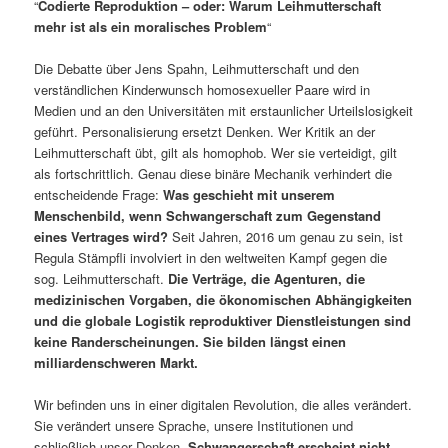
“
Codierte Reproduktion – oder: Warum Leihmutterschaft
mehr ist als ein moralisches Problem
“
Die Debatte über Jens Spahn, Leihmutterschaft und den
verständlichen Kinderwunsch homosexueller Paare wird in
Medien und an den Universitäten mit erstaunlicher Urteilslosigkeit
geführt. Personalisierung ersetzt Denken. Wer Kritik an der
Leihmutterschaft übt, gilt als homophob. Wer sie verteidigt, gilt
als fortschrittlich. Genau diese binäre Mechanik verhindert die
entscheidende Frage:
Was geschieht mit unserem
Menschenbild, wenn Schwangerschaft zum Gegenstand
eines Vertrages wird?
Seit Jahren, 2016 um genau zu sein, ist
Regula Stämpfli involviert in den weltweiten Kampf gegen die
sog. Leihmutterschaft.
Die Verträge, die Agenturen, die
medizinischen Vorgaben, die ökonomischen Abhängigkeiten
und die globale Logistik reproduktiver Dienstleistungen sind
keine Randerscheinungen. Sie bilden längst einen
milliardenschweren Markt.
Wir befinden uns in einer digitalen Revolution, die alles verändert.
Sie verändert unsere Sprache, unsere Institutionen und
schließlich unser Denken.
Schwangerschaft erscheint nicht