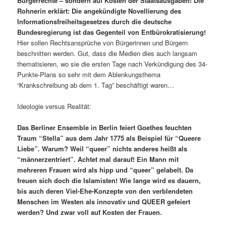
Bürgerrechte – sondern auf Kosten der Staatsausgaben! Die
Rohnerin erklärt: Die angekündigte Novellierung des
Informationsfreiheitsgesetzes durch die deutsche
Bundesregierung ist das Gegenteil von Entbürokratisierung!
Hier sollen Rechtsansprüche von Bürgerinnen und Bürgern
beschnitten werden. Gut, dass die Medien dies auch langsam
thematisieren, wo sie die ersten Tage nach Verkündigung des 34-
Punkte-Plans so sehr mit dem Ablenkungsthema
“Krankschreibung ab dem 1. Tag” beschäftigt waren…
Ideologie versus Realität:
Das Berliner Ensemble in Berlin feiert Goethes feuchten
Traum “Stella” aus dem Jahr 1775 als Beispiel für “Queere
Liebe”. Warum? Weil “queer” nichts anderes heißt als
“männerzentriert”. Achtet mal darauf! Ein Mann mit
mehreren Frauen wird als hipp und “queer” gelabelt. Da
freuen sich doch die Islamisten! Wie lange wird es dauern,
bis auch deren Viel-Ehe-Konzepte von den verblendeten
Menschen im Westen als innovativ und QUEER gefeiert
werden? Und zwar voll auf Kosten der Frauen.