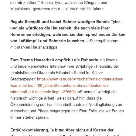
sie mir zuhören.” Bonnie Tyler, walisische Sängerin und
Musikikone, gestorben am 8. Juli 2026 mit 75 Jahren
Regula Stämpfli und Isabel Rohner würdigen Bonnie Tyler –
und sie würdigen die Hausarbeit, die auch viele ihrer
Hörerinnen erledigen, während sie dem sprechenden Denken
von LaStämpfli und Rohnerin lauschen
. laStaempfli kommt
mit starken Haushaltstipps.
Zum Thema Hausarbeit empfiehlt die Rohnerin
ein lesens-
und bedenkenswertes Interview ihrer 97-jährigen Freundin, der
feministischen Ökonomin Elisabeth Stiefel im Kölner
Stadtanzeiger:
https://www.ksta.de/wirtschaft/unsichtbare-arbeit-
was-einer-fast-100-jahre-alten-oekonomin-zur-deutschen-
wirtschaft-auf-der-seele-liegt-1276698
laStaempfli würdigt die
historisch wichtige Arbeit, weist darauf hin, dass die
Ökonomisierung der Familienarbeit auch zur Verdinglichung von
Menschen und Pflege beigetragen hat: Eine Falle, die wir Frauen
immer stärker spüren.
Entbürokratisierung, ja bitte! Aber nicht auf Kosten der