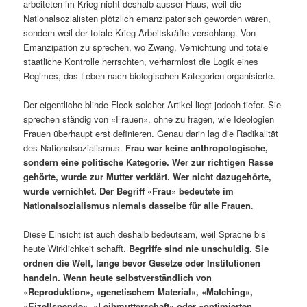
arbeiteten im Krieg nicht deshalb ausser Haus, weil die
Nationalsozialisten plötzlich emanzipatorisch geworden wären,
sondern weil der totale Krieg Arbeitskräfte verschlang. Von
Emanzipation zu sprechen, wo Zwang, Vernichtung und totale
staatliche Kontrolle herrschten, verharmlost die Logik eines
Regimes, das Leben nach biologischen Kategorien organisierte.
Der eigentliche blinde Fleck solcher Artikel liegt jedoch tiefer. Sie
sprechen ständig von «Frauen», ohne zu fragen, wie Ideologien
Frauen überhaupt erst definieren. Genau darin lag die Radikalität
des Nationalsozialismus.
Frau war keine anthropologische,
sondern eine politische Kategorie. Wer zur richtigen Rasse
gehörte, wurde zur Mutter verklärt. Wer nicht dazugehörte,
wurde vernichtet. Der Begriff «Frau» bedeutete im
Nationalsozialismus niemals dasselbe für alle Frauen
.
Diese Einsicht ist auch deshalb bedeutsam, weil Sprache bis
heute Wirklichkeit schafft.
Begriffe sind nie unschuldig. Sie
ordnen die Welt, lange bevor Gesetze oder Institutionen
handeln. Wenn heute selbstverständlich von
«Reproduktion», «genetischem Material», «Matching»,
«Eizellspende», «Leihmutterschaft» oder «optimierten