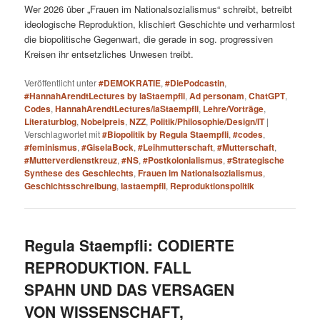
Wer 2026 über „Frauen im Nationalsozialismus“ schreibt, betreibt
ideologische Reproduktion, klischiert Geschichte und verharmlost
die biopolitische Gegenwart, die gerade in sog. progressiven
Kreisen ihr entsetzliches Unwesen treibt.
Veröffentlicht unter
#DEMOKRATIE
,
#DiePodcastin
,
#HannahArendtLectures by laStaempfli
,
Ad personam
,
ChatGPT
,
Codes
,
HannahArendtLectures/laStaempfli
,
Lehre/Vorträge
,
Literaturblog
,
Nobelpreis
,
NZZ
,
Politik/Philosophie/Design/IT
|
Verschlagwortet mit
#Biopolitik by Regula Staempfli
,
#codes
,
#feminismus
,
#GiselaBock
,
#Leihmutterschaft
,
#Mutterschaft
,
#Mutterverdienstkreuz
,
#NS
,
#Postkolonialismus
,
#Strategische
Synthese des Geschlechts
,
Frauen im Nationalsozialismus
,
Geschichtsschreibung
,
lastaempfli
,
Reproduktionspolitik
Regula Staempfli: CODIERTE
REPRODUKTION. FALL
SPAHN UND DAS VERSAGEN
VON WISSENSCHAFT,