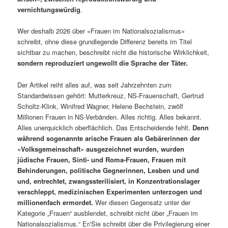
vernichtungswürdig
.
Wer deshalb 2026 über «Frauen im Nationalsozialismus»
schreibt, ohne diese grundlegende Differenz bereits im Titel
sichtbar zu machen, beschreibt nicht die historische Wirklichkeit,
sondern reproduziert ungewollt die Sprache der Täter.
Der Artikel reiht alles auf, was seit Jahrzehnten zum
Standardwissen gehört: Mutterkreuz, NS-Frauenschaft, Gertrud
Scholtz-Klink, Winifred Wagner, Helene Bechstein, zwölf
Millionen Frauen in NS-Verbänden. Alles richtig. Alles bekannt.
Alles unerquicklich oberflächlich. Das Entscheidende fehlt.
Denn
während sogenannte arische Frauen als Gebärerinnen der
«Volksgemeinschaft» ausgezeichnet wurden, wurden
jüdische Frauen, Sinti- und Roma-Frauen, Frauen mit
Behinderungen, politische Gegnerinnen, Lesben und und
und, entrechtet, zwangssterilisiert, in Konzentrationslager
verschleppt, medizinischen Experimenten unterzogen und
millionenfach ermordet.
Wer diesen Gegensatz unter der
Kategorie „Frauen“ ausblendet, schreibt nicht über „Frauen im
Nationalsozialismus.“ Er/Sie schreibt über die Privilegierung einer