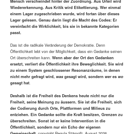
Mensch verschwindet hinter der Zuordnung. Aus Urteil wird
Wiedererkennung. Aus Kritik wird Etikettierung. Wer einmal
einem Lager zugeschrieben wurde, wird fortan über dieses
Lager gelesen. Genau darin liegt die Macht des Codes: Er
vereinfacht die Wirklichkeit, bis sie in bekannte Kategorien
passt.
Das ist die radikale Veränderung der Demokratie. Denn
Öffentlichkeit lebt von der Möglichkeit, dass ein Gedanke seinen
Ort überschreiten kann.
Wenn aber der Ort den Gedanken
ersetzt, verliert die Öffentlichkeit ihre Beweglichkeit. Sie wird
zu einem System geschlossener Resonanzräume, in denen
nicht mehr gefragt wird,
was
gesagt wird, sondern
wer
es
wo
gesagt hat
.
Deshalb ist die Freiheit des Denkens heute nicht nur die
Freiheit, seine Meinung zu äussern. Sie ist die Freiheit, sich
der Codierung durch Orte, Plattformen und Milieus zu
entziehen. Ein Gedanke sollte die Kraft besitzen, Grenzen zu
überschreiten. Sonst ist er keine Intervention in die
Öffentlichkeit, sondern nur ein Echo der eigenen
Gemeinschaft
. copyright Regula Stämpfli, August 2026.