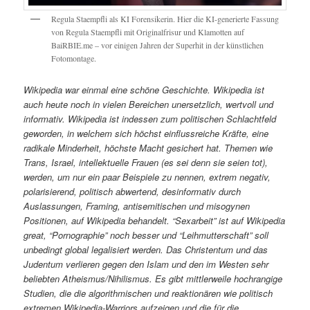
Regula Staempfli als KI Forensikerin. Hier die KI-generierte Fassung
von Regula Staempfli mit Originalfrisur und Klamotten auf
BaiRBIE.me – vor einigen Jahren der Superhit in der künstlichen
Fotomontage.
Wikipedia war einmal eine schöne Geschichte. Wikipedia ist
auch heute noch in vielen Bereichen unersetzlich, wertvoll und
informativ. Wikipedia ist indessen zum politischen Schlachtfeld
geworden, in welchem sich höchst einflussreiche Kräfte, eine
radikale Minderheit, höchste Macht gesichert hat. Themen wie
Trans, Israel, intellektuelle Frauen (es sei denn sie seien tot),
werden, um nur ein paar Beispiele zu nennen, extrem negativ,
polarisierend, politisch abwertend, desinformativ durch
Auslassungen, Framing, antisemitischen und misogynen
Positionen, auf Wikipedia behandelt. “Sexarbeit” ist auf Wikipedia
great, “Pornographie” noch besser und “Leihmutterschaft” soll
unbedingt global legalisiert werden. Das Christentum und das
Judentum verlieren gegen den Islam und den im Westen sehr
beliebten Atheismus/Nihilismus. Es gibt mittlerweile hochrangige
Studien, die die algorithmischen und reaktionären wie politisch
extremen Wikipedia-Warriors aufzeigen und die für die