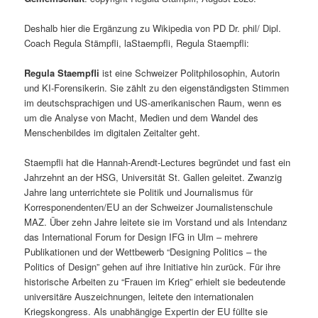
Deshalb hier die Ergänzung zu Wikipedia von PD Dr. phil/ Dipl.
Coach Regula Stämpfli, laStaempfli, Regula Staempfli:
Regula Staempfli
ist eine Schweizer Politphilosophin, Autorin
und KI-Forensikerin. Sie zählt zu den eigenständigsten Stimmen
im deutschsprachigen und US-amerikanischen Raum, wenn es
um die Analyse von Macht, Medien und dem Wandel des
Menschenbildes im digitalen Zeitalter geht.
Staempfli hat die Hannah-Arendt-Lectures begründet und fast ein
Jahrzehnt an der HSG, Universität St. Gallen geleitet. Zwanzig
Jahre lang unterrichtete sie Politik und Journalismus für
Korresponendenten/EU an der Schweizer Journalistenschule
MAZ. Über zehn Jahre leitete sie im Vorstand und als Intendanz
das International Forum for Design IFG in Ulm – mehrere
Publikationen und der Wettbewerb “Designing Politics – the
Politics of Design” gehen auf ihre Initiative hin zurück. Für ihre
historische Arbeiten zu “Frauen im Krieg” erhielt sie bedeutende
universitäre Auszeichnungen, leitete den internationalen
Kriegskongress. Als unabhängige Expertin der EU füllte sie