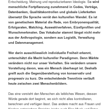
Entscheidung, Meinung und reproduzierbaren Ideologie. S
o wird
menschliche Fortpflanzung zunehmend in Codes, Verträge,
Datenbanken, Qualitätskontrollen und globale Lieferketten
übersetzt Die Sprache verrät den kulturellen Wandel. Es ist
von genetischem Material die Rede, von Embryonenqualität,
Erfolgsraten, Matching, Auswahlverfahren, Eizellprofilen und
Wunschmerkmalen. Das Vokabular stammt längst nicht mehr
aus der Anthropologie, sondern aus Logistik, Verwaltung
und Datenmanagement
.
Wer darin ausschliesslich individuelle Freiheit erkennt,
unterschätzt die Macht kultureller Paradigmen. Denn Märkte
verändern nicht nur unser Verhalten. Sie verändern unsere
Vorstellung davon, was ein Mensch überhaupt ist. Deshalb
greift auch die Gegenüberstellung von konservativ und
progressiv zu kurz. Die entscheidende Trennlinie verläuft
heute zwischen zwei Menschenbildern.
Das eine versteht den Menschen als leibliches Wesen, dessen
Würde gerade dort beginnt, wo sich nicht alles kontrollieren,
berechnen und verfügen lässt. Das andere macht aus Frauen und
Kindern optimierbare Projekte (siehe auch Elon Musk und Peter