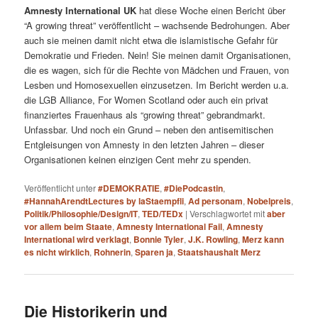
Amnesty International UK
hat diese Woche einen Bericht über
“A growing threat” veröffentlicht – wachsende Bedrohungen. Aber
auch sie meinen damit nicht etwa die islamistische Gefahr für
Demokratie und Frieden. Nein! Sie meinen damit Organisationen,
die es wagen, sich für die Rechte von Mädchen und Frauen, von
Lesben und Homosexuellen einzusetzen. Im Bericht werden u.a.
die LGB Alliance, For Women Scotland oder auch ein privat
finanziertes Frauenhaus als “growing threat” gebrandmarkt.
Unfassbar. Und noch ein Grund – neben den antisemitischen
Entgleisungen von Amnesty in den letzten Jahren – dieser
Organisationen keinen einzigen Cent mehr zu spenden.
Veröffentlicht unter
#DEMOKRATIE
,
#DiePodcastin
,
#HannahArendtLectures by laStaempfli
,
Ad personam
,
Nobelpreis
,
Politik/Philosophie/Design/IT
,
TED/TEDx
|
Verschlagwortet mit
aber
vor allem beim Staate
,
Amnesty International Fail
,
Amnesty
International wird verklagt
,
Bonnie Tyler
,
J.K. Rowling
,
Merz kann
es nicht wirklich
,
Rohnerin
,
Sparen ja
,
Staatshaushalt Merz
Die Historikerin und