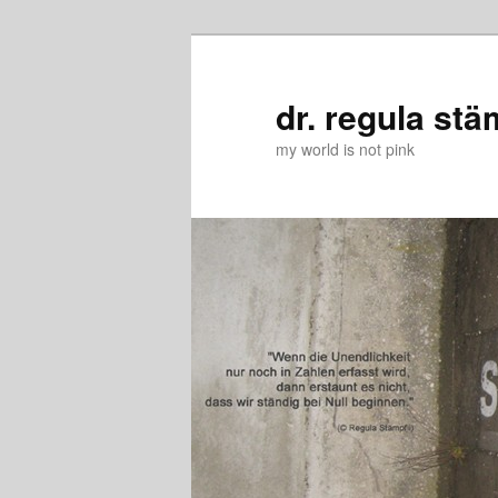
Zum
Zum
primären
sekundären
Inhalt
Inhalt
dr. regula stä
springen
springen
my world is not pink