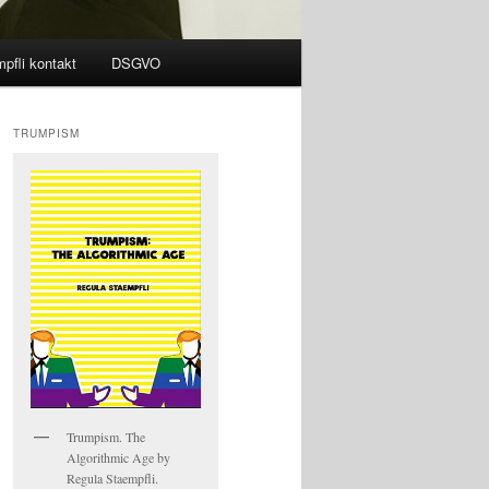
pfli kontakt
DSGVO
TRUMPISM
Trumpism. The
Algorithmic Age by
Regula Staempfli.