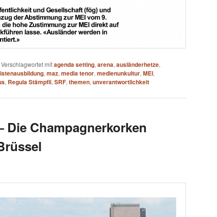
|
Verschlagwortet mit
agenda setting
,
arena
,
ausländerhetze
,
listenausbildung
,
maz
,
media tenor
,
medienunkultur
,
MEI
,
us
,
Regula Stämpfli
,
SRF
,
themen
,
unverantwortlichkeit
 – Die Champagnerkorken
Brüssel