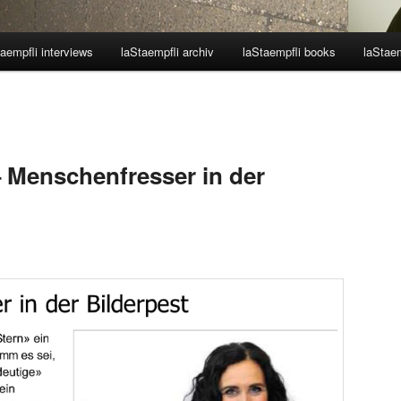
aempfli interviews
laStaempfli archiv
laStaempfli books
laStaem
– Menschenfresser in der