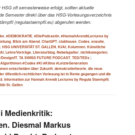
HSG oft semesterweise erfolgt, sollten aktuelle
e Semester direkt über das HSG-Vorlesungsverzeichnis
tämpfli (regulastaempfli.eu) abgerufen werden.
ake
,
#DEMOKRATIE
,
#DiePodcastin
,
#HannahArendtLectures by
Zeitung
,
Blick am Abend
,
ChatGPT
,
clubhouse
,
Codes
,
ensuite
,
i
,
HSG UNIVERSITÄT ST. GALLEN
,
KI/AI
,
Kolumnen
,
Künstliche
/AI
,
Lehre/Vorträge
,
Literaturblog
,
Nebelspalter
,
nichtkategorien
,
e/Design/IT
,
TA SWISS FUTURE PODCAST
,
TED/TEDx
|
#Algorithmen #Codes #KI #Klima #LetzteGeneration
hmen entscheiden über Zukunft
,
demokratietheorie
,
die neue
er öffentlich-rechtlichen Vorlesung ist in Rente gegangen und die
mä
,
Information zur Hannah Arendt Lectures by Regula Staempfli
,
tät St. Gallen
 Medienkritik:
en. Diesmal Markus