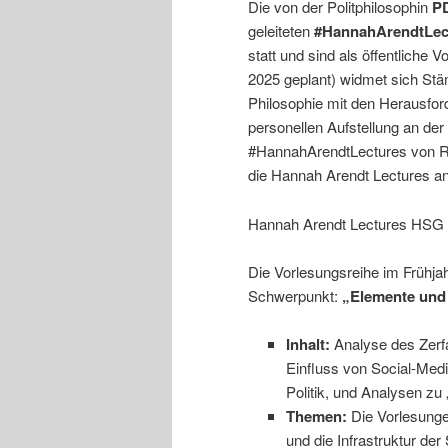
Die von der Politphilosophin
PD
geleiteten
#HannahArendtLec
statt und sind als öffentliche
2025 geplant) widmet sich Stäm
Philosophie mit den Herausfor
personellen Aufstellung an de
#HannahArendtLectures von Regu
die Hannah Arendt Lectures 
Hannah Arendt Lectures HSG
Die Vorlesungsreihe im Frühj
Schwerpunkt:
„Elemente und 
Inhalt:
Analyse des Zerfa
Einfluss von Social-Media
Politik, und Analysen zu
Themen:
Die Vorlesunge
und die Infrastruktur der 