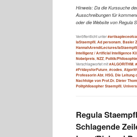
Hinweis: Da die Kurssuche der 
Ausschreibungen für kommend
oder die Website von Regula S
Veröffentlicht unter
#artisapieceofc
laStaempfli
,
Ad personam
,
Basler 
HannahArendtLectures/laStaempfl
Intelligenz / Artificial Intelligence KI
Nobelpreis
,
NZZ
,
Politik/Philosophi
Verschlagwortet mit
#ALGORITHM
,
#FridaysforFuture
,
#codes
,
Algorit
Professorin Abt
,
HSG. Die Leitung d
Nachfolge von Prof.Dr. Dieter Tho
Politphilosopher Staempfli
,
Universi
Regula Staempfli
Schlagende Zeil