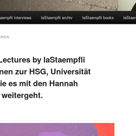
aempfli interviews
laStaempfli archiv
laStaempfli books
laStaem
ORIEN
ctures by laStaempfli
nen zur HSG, Universität
wie es mit den Hannah
 weitergeht.