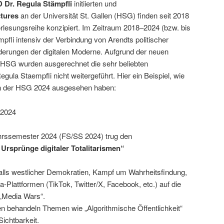
 Dr. Regula Stämpfli
initiierten und
tures
an der Universität St. Gallen (HSG) finden seit 2018
 Vorlesungsreihe konzipiert. Im Zeitraum 2018–2024 (bzw. bis
pfli intensiv der Verbindung von Arendts politischer
derungen der digitalen Moderne. Aufgrund der neuen
r HSG wurden ausgerechnet die sehr beliebten
la Staempfli nicht weitergeführt. Hier ein Beispiel, wie
an der HSG 2024 ausgesehen haben:
 2024
ahrssemester 2024 (FS/SS 2024) trug den
Ursprünge digitaler Totalitarismen“
lls westlicher Demokratien, Kampf um Wahrheitsfindung,
-Plattformen (TikTok, Twitter/X, Facebook, etc.) auf die
 „Media Wars“.
n behandeln Themen wie „Algorithmische Öffentlichkeit“
Sichtbarkeit.