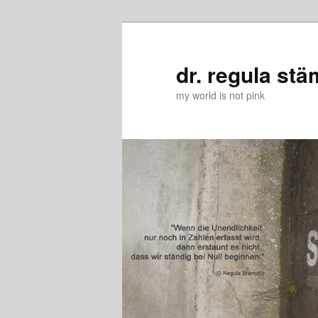
Zum
Zum
primären
sekundären
Inhalt
Inhalt
dr. regula stä
springen
springen
my world is not pink