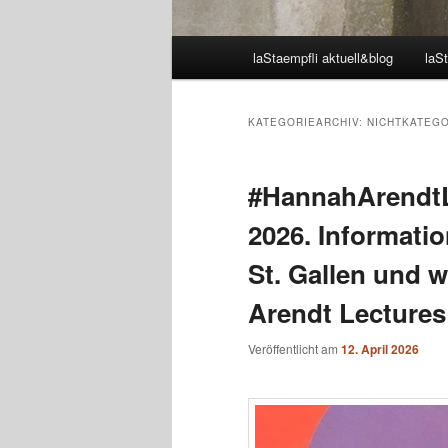
Hauptmenü
laStaempfli aktuell&blog
laSt
KATEGORIEARCHIV:
NICHTKATEG
#HannahArendtLe
2026. Informatio
St. Gallen und 
Arendt Lectures
Veröffentlicht am
12. April 2026