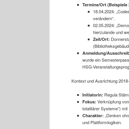
Termine/Ort (Beispiele 
18.04.2024: „Codes
verändern“.
02.05.2024: „Demok
hierzulande und wel
Zeit/Ort:
Donnersta
(Bibliotheksgebäud
Anmeldung/Ausschrei
wurde ein Semesterpass 
HSG-Veranstaltungsprog
Kontext und Ausrichtung 201
Initiatorin:
Regula Stämpf
Fokus:
Verknüpfung von 
totalitärer Systeme“) mit
Charakter:
„Denken ohne
und Plattformlogiken.