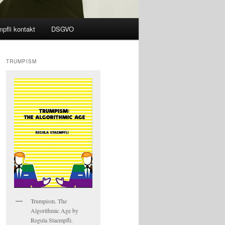
pfli kontakt
DSGVO
TRUMPISM
Trumpism. The
Algorithmic Age by
Regula Staempfli.