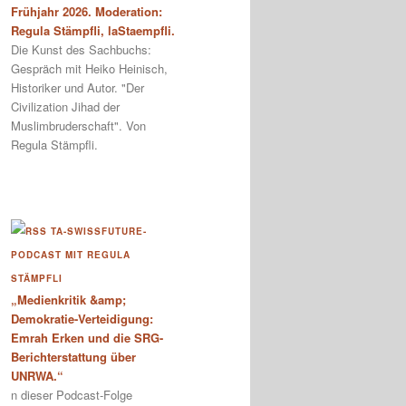
Frühjahr 2026. Moderation:
Regula Stämpfli, laStaempfli.
Die Kunst des Sachbuchs:
Gespräch mit Heiko Heinisch,
Historiker und Autor. "Der
Civilization Jihad der
Muslimbruderschaft". Von
Regula Stämpfli.
TA-SWISSFUTURE-
PODCAST MIT REGULA
STÄMPFLI
„Medienkritik &amp;
Demokratie-Verteidigung:
Emrah Erken und die SRG-
Berichterstattung über
UNRWA.“
n dieser Podcast-Folge