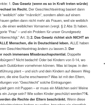
nkte: 1.
Das Gesetz (wenn es so in Kraft treten würde)
echsel im Recht.
Der Geschlechtseintrag basiert dann
“weiblich” oder “männlich”, sondern allein auf einem
auen gelten dann nicht mehr als Frauen, weil sie weiblich
n, die einen weiblichen Vornamen (vergl. § 2 Abs 3) haben.
gorie “Frau” – und ein Problem für unser Grundgesetz
berechtigt.” Art. 3).
2. Das Gesetz richtet sich NICHT an
ALLE Menschen, die in Deutschland leben.
ALLE haben
ihren Geschlechtseintrag ändern zu lassen.3.
Der
er noch immenses Missbrauchspotential.
Doppelte
elbürgern? Nicht bedacht! Oder bei Kindern von 0-14, wo
n nach Gutdünken vornehmen können. Was ist bspw. in den
 Entführung plant – und sich und dein Kindern auf diesem Weg
ann, die eine Suche erschweren? Was ist mit den Eltern,
tellungen von “Geschlecht” solche Eintragungen
pielt gern mit Puppen – er muss ein Mädchen sein! Meine
ss ein Junge sein? Wie sollen Kinder geschützt werden??
4.
erden die Rechte der Eltern beschränkt.
Wenn diese
hlechtseintrag ändern zu wollen, brauchen sie eigentlich