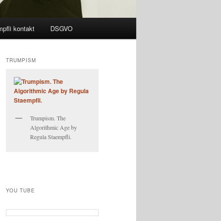
pfli kontakt
DSGVO
TRUMPISM
Trumpism. The
Algorithmic Age by
Regula Staempfli.
YOU TUBE