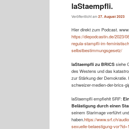
laStaempfli.
Veröffentlicht am
27. August 2023
Hier direkt zum Podcast. www
https://diepodcastin.de/2023/0
regula-stampfli-im-feministis
selbstbestimmungsgesetz/
laStaempfli zu BRICS
siehe G
des Westens und das katastr
zur Stärkung der Demokratie. 
schweizer-medien-der-brics-gi
laStaempfli empfiehlt SRF:
Ei
Belästigung durch einen Sta
seinem Starimage verführt un
haben.
https://www.srf.ch/audi
sexuelle-belaestigung-vor?id