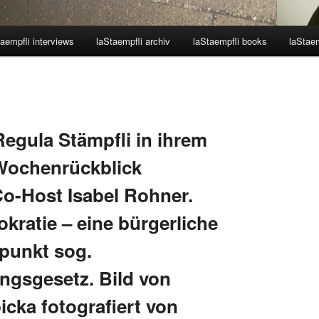
aempfli interviews
laStaempfli archiv
laStaempfli books
laStaem
Regula Stämpfli in ihrem
Wochenrückblick
o-Host Isabel Rohner.
kratie – eine bürgerliche
punkt sog.
gsgesetz. Bild von
cka fotografiert von