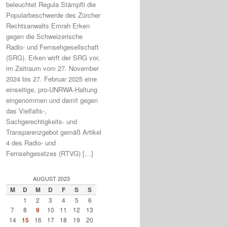
beleuchtet Regula Stämpfli die
Popularbeschwerde des Zürcher
Rechtsanwalts Emrah Erken
gegen die Schweizerische
Radio- und Fernsehgesellschaft
(SRG). Erken wirft der SRG vor,
im Zeitraum vom 27. November
2024 bis 27. Februar 2025 eine
einseitige, pro-UNRWA-Haltung
eingenommen und damit gegen
das Vielfalts-,
Sachgerechtigkeits- und
Transparenzgebot gemäß Artikel
4 des Radio- und
Fernsehgesetzes (RTVG) […]
AUGUST 2023
M
D
M
D
F
S
S
1
2
3
4
5
6
7
8
9
10
11
12
13
14
15
16
17
18
19
20