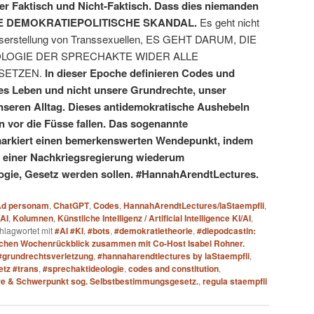
er Faktisch und Nicht-Faktisch. Dass dies niemanden
LICHE DEMOKRATIEPOLITISCHE SKANDAL.
Es geht nicht
esserstellung von Transsexuellen, ES GEHT DARUM, DIE
OLOGIE DER SPRECHAKTE WIDER ALLE
ETZEN.
In dieser Epoche definieren Codes und
es Leben und nicht unsere Grundrechte, unser
nseren Alltag. Dieses antidemokratische Aushebeln
n vor die Füsse fallen. Das sogenannte
arkiert einen bemerkenswerten Wendepunkt, indem
s einer Nachkriegsregierung wiederum
logie, Gesetz werden sollen. #HannahArendtLectures.
d personam
,
ChatGPT
,
Codes
,
HannahArendtLectures/laStaempfli
,
/AI
,
Kolumnen
,
Künstliche Intelligenz / Artificial Intelligence KI/AI
,
hlagwortet mit
#AI #KI
,
#bots
,
#demokratietheorie
,
#diepodcastin:
ischen Wochenrückblick zusammen mit Co-Host Isabel Rohner.
#grundrechtsverletzung
,
#hannaharendtlectures by laStaempfli
,
tz #trans
,
#sprechaktideologie
,
codes and constitution
,
äre & Schwerpunkt sog. Selbstbestimmungsgesetz.
,
regula staempfli