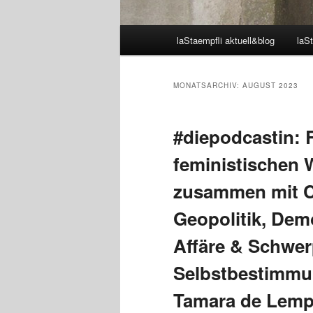
Hauptmenü
laStaempfli aktuell&blog
laSt
MONATSARCHIV:
AUGUST 2023
#diepodcastin: 
feministischen 
zusammen mit C
Geopolitik, Demo
Affäre & Schwer
Selbstbestimmun
Tamara de Lempi