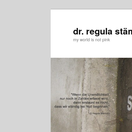
Zum
Zum
primären
sekundären
Inhalt
Inhalt
dr. regula stä
springen
springen
my world is not pink