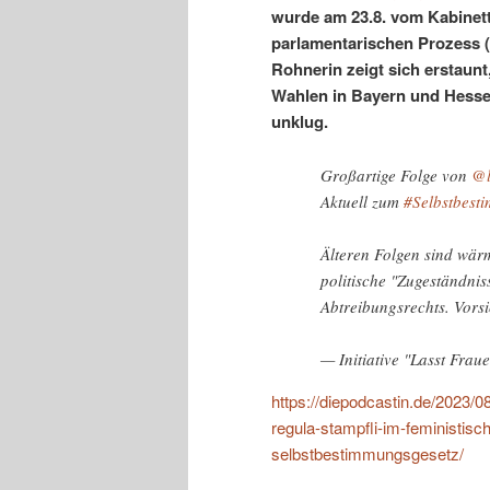
wurde am 23.8. vom Kabinett
parlamentarischen Prozess (
Rohnerin zeigt sich erstaun
Wahlen in Bayern und Hessen 
unklug.
Großartige Folge von
@l
Aktuell zum
#Selbstbest
Älteren Folgen sind wär
politische "Zugeständni
Abtreibungsrechts. Vorsi
— Initiative "Lasst Frau
https://diepodcastin.de/2023/0
regula-stampfli-im-feministis
selbstbestimmungsgesetz/