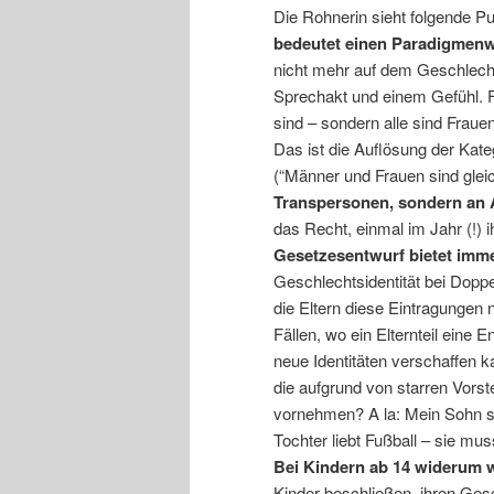
Die Rohnerin sieht folgende Pu
bedeutet einen Paradigmenw
nicht mehr auf dem Geschlecht 
Sprechakt und einem Gefühl. Fr
sind – sondern alle sind Fraue
Das ist die Auflösung der Kate
(“Männer und Frauen sind gleich
Transpersonen, sondern an 
das Recht, einmal im Jahr (!) 
Gesetzesentwurf bietet imm
Geschlechtsidentität bei Dopp
die Eltern diese Eintragunge
Fällen, wo ein Elternteil eine
neue Identitäten verschaffen k
die aufgrund von starren Vors
vornehmen? A la: Mein Sohn s
Tochter liebt Fußball – sie mu
Bei Kindern ab 14 widerum w
Kinder beschließen, ihren Gesc