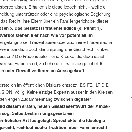
erechtigten. Erhalten sie diese jedoch nicht – weil die
cheidung unterstützen oder eine psychologische Begleitung
as Recht, ihre Eltern über ein Familiengericht bei dieser
ssen.
5. Das Gesetz ist frauenfeindlich (s. Punkt 1).
erbot stehen hier nach wie vor potentiell im
uengefängnisse, Frauenhäuser oder auch eine Frauensauna
wenn sie dazu doch die ursprüngliche Geschlechtlichkeit
sen? Die Frauenquote – eine Krücke, die dazu da ist,
 weil sie Frauen sind, zu beheben – wird ausgehebelt.
6.
ten oder Gewalt verlieren an Aussagekraft.
eerstellen im öffentlichen Diskurs entsetzt: ES FEHLT DIE
 völlig. Keine einzige Expertin ausser in den Kreisen
rt den engen Zusammenhang
zwischen digitaler
und diesem ersten, neuen Gesetzesentwurf der Ampel-
m sog. Selbstbestimmungsgesetz ein
lichsten Art festgelegt: Sprechakte, die Ideologie
recht, rechtsethische Tradition, über Familienrecht,