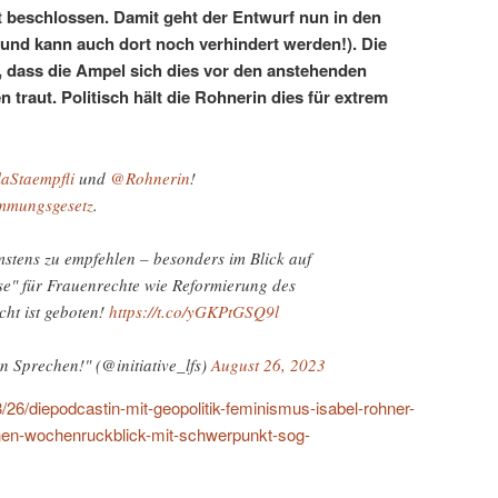
 beschlossen. Damit geht der Entwurf nun in den
und kann auch dort noch verhindert werden!). Die
t, dass die Ampel sich dies vor den anstehenden
traut. Politisch hält die Rohnerin dies für extrem
aStaempfli
und
@Rohnerin
!
immungsgesetz
.
mstens zu empfehlen – besonders im Blick auf
sse" für Frauenrechte wie Reformierung des
cht ist geboten!
https://t.co/yGKPtGSQ9l
en Sprechen!" (@initiative_lfs)
August 26, 2023
8/26/diepodcastin-mit-geopolitik-feminismus-isabel-rohner-
chen-wochenruckblick-mit-schwerpunkt-sog-