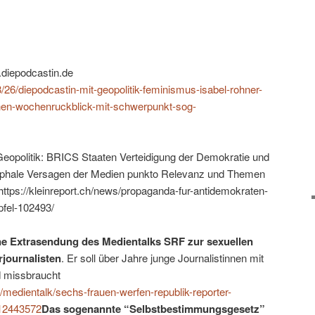
.diepodcastin.de
8/26/diepodcastin-mit-geopolitik-feminismus-isabel-rohner-
chen-wochenruckblick-mit-schwerpunkt-sog-
eopolitik: BRICS Staaten Verteidigung der Demokratie und
ophale Versagen der Medien punkto Relevanz und Themen
https://kleinreport.ch/news/propaganda-fur-antidemokraten-
pfel-102493/
ne Extrasendung des Medientalks SRF zur sexuellen
rjournalisten
. Er soll über Jahre junge Journalistinnen mit
d missbraucht
o/medientalk/sechs-frauen-werfen-republik-reporter-
=12443572
Das sogenannte “Selbstbestimmungsgesetz”