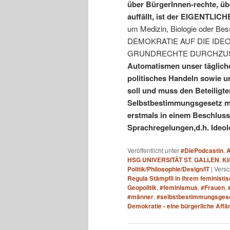
über BürgerInnen-rechte, üb
auffällt, ist der EIGENT
um Medizin, Biologie oder B
DEMOKRATIE AUF DIE IDE
GRUNDRECHTE DURCHZUS
Automatismen unser täglich
politisches Handeln sowie u
soll und muss den Beteiligte
Selbstbestimmungsgesetz m
erstmals in einem Beschlus
Sprachregelungen,d.h. Ideo
Veröffentlicht unter
#DiePodcastin
,
A
HSG UNIVERSITÄT ST. GALLEN
,
KI
Politik/Philosophie/Design/IT
|
Versc
Regula Stämpfli in ihrem feminist
Geopolitik
,
#feminismus
,
#Frauen
,
#männer
,
#selbstbestimmungsgese
Demokratie - eine bürgerliche Aff