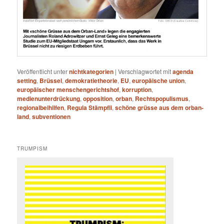
Veröffentlicht unter
nichtkategorien
|
Verschlagwortet mit
agenda
setting
,
Brüssel
,
demokratietheorie
,
EU
,
europäische union
,
europäischer menschengerichtshof
,
korruption
,
medienunterdrückung
,
opposition
,
orban
,
Rechtspopulismus
,
regionalbeihilfen
,
Regula Stämpfli
,
schöne grüsse aus dem orban-
land
,
subventionen
TRUMPISM