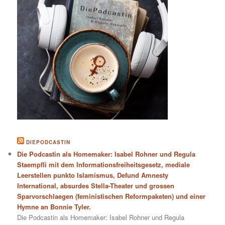
DIEPODCASTIN
Die Podcastin als Homemaker: Isabel Rohner und Regula
Staempfli mit dem Informationsfreiheitsgesetz, mediale
Leerstellen punkto Islamismus, Defund Amnesty
International, absurdes Stella-Theater und grossen
Sparvorschlaegen (feministischen Reformpaketen) und einer
Hymne an Bonnie Tyler.
Die Podcastin als Homemaker: Isabel Rohner und Regula