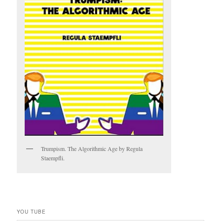
Trumpism. The Algorithmic Age by Regula
Staempfli.
YOU TUBE