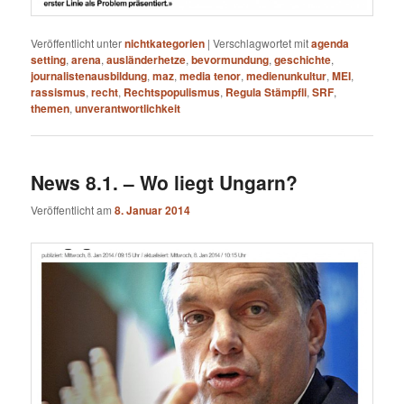
Veröffentlicht unter
nichtkategorien
|
Verschlagwortet mit
agenda
setting
,
arena
,
ausländerhetze
,
bevormundung
,
geschichte
,
journalistenausbildung
,
maz
,
media tenor
,
medienunkultur
,
MEI
,
rassismus
,
recht
,
Rechtspopulismus
,
Regula Stämpfli
,
SRF
,
themen
,
unverantwortlichkeit
News 8.1. – Wo liegt Ungarn?
Veröffentlicht am
8. Januar 2014