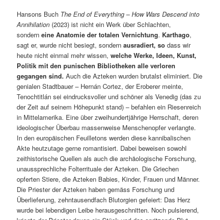
Hansons Buch
The End of Everything – How Wars Descend into
Annihilation
(2023) ist nicht ein Werk über Schlachten,
sondern
eine
Anatomie der totalen Vernichtung
.
Karthago
,
sagt er, wurde nicht besiegt, sondern
ausradiert
, so
dass wir
heute nicht einmal mehr wissen,
w
elche Werke, Ideen, Kunst,
Politik mit den punischen Bibliotheken alle verloren
gegangen sind
.
Auch die Azteken wurden brutalst eliminiert. Die
genialen Stadtbauer – Hernán Cortez, der Eroberer meinte,
Tenochtitlán sei eindrucksvoller und schöner als Venedig (das zu
der Zeit auf seinem Höhepunkt stand) – befahlen ein Riesenreich
in Mittelamerika. Eine über zweihundertjährige Herrschaft, deren
ideologischer Überbau massenweise Menschenopfer verlangte.
In den europäischen Feuilletons werden diese kannibalischen
Akte heutzutage gerne romantisiert. Dabei beweisen sowohl
zeithistorische Quellen als auch die archäologische Forschung,
unaussprechliche Folterrituale der Azteken. Die Griechen
opferten Stiere, die Azteken Babies, Kinder, Frauen und Männer.
Die Priester der Azteken haben gemäss Forschung und
Überlieferung, zehntausendfach Blutorgien gefeiert: Das Herz
wurde bei lebendigen Leibe herausgeschnitten. Noch pulsierend,