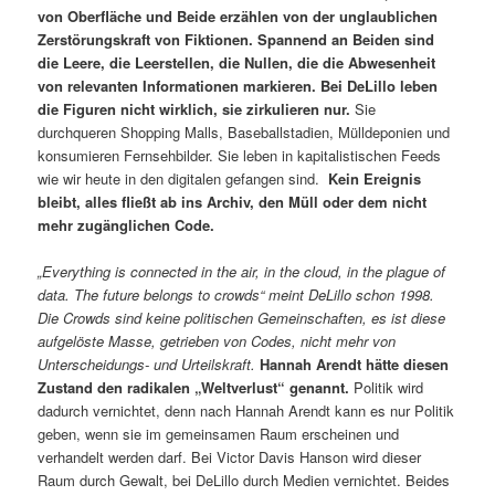
von Oberfläche und Beide erzählen von der unglaublichen
Zerstörungskraft von Fiktionen. Spannend an Beiden sind
die Leere, die Leerstellen, die Nullen, die die Abwesenheit
von relevanten Informationen markieren. Bei DeLillo leben
die Figuren nicht wirklich, sie zirkulieren nur.
Sie
durchqueren Shopping Malls, Baseballstadien, Mülldeponien und
konsumieren Fernsehbilder. Sie leben in kapitalistischen Feeds
wie wir heute in den digitalen gefangen sind.
Kein Ereignis
bleibt, alles fließt ab in
s
Archiv
, den Müll oder dem nicht
mehr zugänglichen Code.
„Everything is connected in the air, in the cloud, in the plague of
data. The future belongs to crowd
s“ meint DeLillo schon 1998.
Die Crowds sind keine politischen Gemeinschaften, es ist diese
aufgelöste Masse, getrieben von Codes, nicht mehr von
Unterscheidungs- und Urteilskraft.
Hannah Arendt hätte diesen
Zustand
den radikalen „
Weltverlust
“
genannt.
Politik wird
dadurch vernichtet, denn nach Hannah Arendt kann es nur Politik
geben, wenn sie im gemeinsamen Raum erscheinen und
verhandelt werden darf. Bei Victor Davis Hanson wird dieser
Raum durch Gewalt, bei DeLillo durch Medien vernichtet. Beides