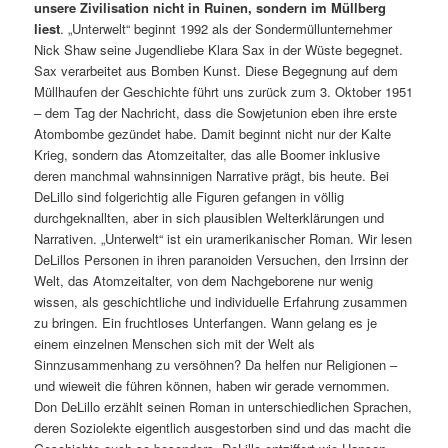
unsere Zivilisation nicht in Ruinen, sondern im Müllberg
liest
. „Unterwelt“ beginnt 1992 als der Sondermüllunternehmer
Nick Shaw seine Jugendliebe Klara Sax in der Wüste begegnet.
Sax verarbeitet aus Bomben Kunst. Diese Begegnung auf dem
Müllhaufen der Geschichte führt uns zurück zum 3. Oktober 1951
– dem Tag der Nachricht, dass die Sowjetunion eben ihre erste
Atombombe gezündet habe. Damit beginnt nicht nur der Kalte
Krieg, sondern das Atomzeitalter, das alle Boomer inklusive
deren manchmal wahnsinnigen Narrative prägt, bis heute. Bei
DeLillo sind folgerichtig alle Figuren gefangen in völlig
durchgeknallten, aber in sich plausiblen Welterklärungen und
Narrativen. „Unterwelt“ ist ein uramerikanischer Roman. Wir lesen
DeLillos Personen in ihren paranoiden Versuchen, den Irrsinn der
Welt, das Atomzeitalter, von dem Nachgeborene nur wenig
wissen, als geschichtliche und individuelle Erfahrung zusammen
zu bringen. Ein fruchtloses Unterfangen. Wann gelang es je
einem einzelnen Menschen sich mit der Welt als
Sinnzusammenhang zu versöhnen? Da helfen nur Religionen –
und wieweit die führen können, haben wir gerade vernommen.
Don DeLillo erzählt seinen Roman in unterschiedlichen Sprachen,
deren Soziolekte eigentlich ausgestorben sind und das macht die