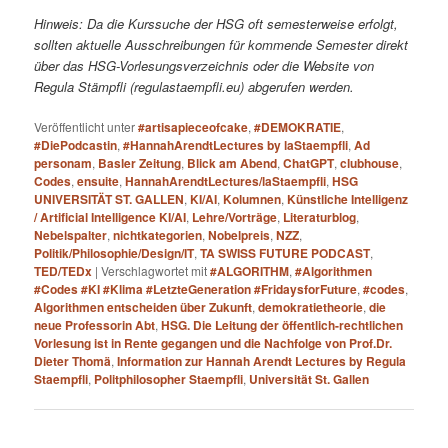
Hinweis: Da die Kurssuche der HSG oft semesterweise erfolgt,
sollten aktuelle Ausschreibungen für kommende Semester direkt
über das HSG-Vorlesungsverzeichnis oder die Website von
Regula Stämpfli (regulastaempfli.eu) abgerufen werden.
Veröffentlicht unter
#artisapieceofcake
,
#DEMOKRATIE
,
#DiePodcastin
,
#HannahArendtLectures by laStaempfli
,
Ad
personam
,
Basler Zeitung
,
Blick am Abend
,
ChatGPT
,
clubhouse
,
Codes
,
ensuite
,
HannahArendtLectures/laStaempfli
,
HSG
UNIVERSITÄT ST. GALLEN
,
KI/AI
,
Kolumnen
,
Künstliche Intelligenz
/ Artificial Intelligence KI/AI
,
Lehre/Vorträge
,
Literaturblog
,
Nebelspalter
,
nichtkategorien
,
Nobelpreis
,
NZZ
,
Politik/Philosophie/Design/IT
,
TA SWISS FUTURE PODCAST
,
TED/TEDx
|
Verschlagwortet mit
#ALGORITHM
,
#Algorithmen
#Codes #KI #Klima #LetzteGeneration #FridaysforFuture
,
#codes
,
Algorithmen entscheiden über Zukunft
,
demokratietheorie
,
die
neue Professorin Abt
,
HSG. Die Leitung der öffentlich-rechtlichen
Vorlesung ist in Rente gegangen und die Nachfolge von Prof.Dr.
Dieter Thomä
,
Information zur Hannah Arendt Lectures by Regula
Staempfli
,
Politphilosopher Staempfli
,
Universität St. Gallen