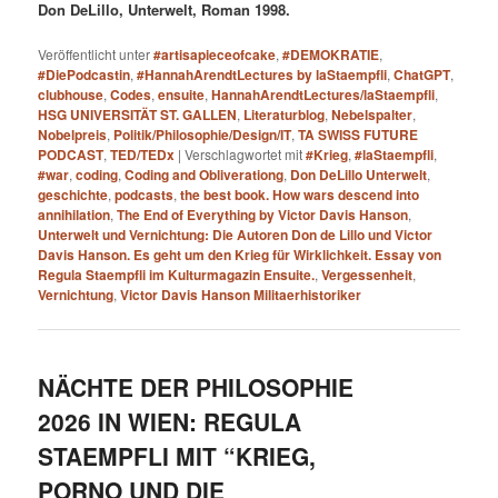
Don DeLillo, Unterwelt, Roman 1998.
Veröffentlicht unter
#artisapieceofcake
,
#DEMOKRATIE
,
#DiePodcastin
,
#HannahArendtLectures by laStaempfli
,
ChatGPT
,
clubhouse
,
Codes
,
ensuite
,
HannahArendtLectures/laStaempfli
,
HSG UNIVERSITÄT ST. GALLEN
,
Literaturblog
,
Nebelspalter
,
Nobelpreis
,
Politik/Philosophie/Design/IT
,
TA SWISS FUTURE
PODCAST
,
TED/TEDx
|
Verschlagwortet mit
#Krieg
,
#laStaempfli
,
#war
,
coding
,
Coding and Obliverationg
,
Don DeLillo Unterwelt
,
geschichte
,
podcasts
,
the best book. How wars descend into
annihilation
,
The End of Everything by Victor Davis Hanson
,
Unterwelt und Vernichtung: Die Autoren Don de Lillo und Victor
Davis Hanson. Es geht um den Krieg für Wirklichkeit. Essay von
Regula Staempfli im Kulturmagazin Ensuite.
,
Vergessenheit
,
Vernichtung
,
Victor Davis Hanson Militaerhistoriker
NÄCHTE DER PHILOSOPHIE
2026 IN WIEN: REGULA
STAEMPFLI MIT “KRIEG,
PORNO UND DIE