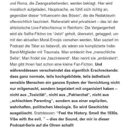
und Roma, die Zwangsarbeitenden, werden beklagt. Hier wird
moralisch aufgeladen, Hauptsache, es fühlt sich richtig an,
gegenüber dieser “Influencerin des Bösen”, die die Redakteurin
offensichtlich fasziniert. Riefenstahl wird privatisiert – das ist der
ahistorische Live-Fetischismus in Reinform: Die Vergangenheit
wird als Selfie-Fiktion ins “Jetzt” geholt, übersetzt, getagged, um
mit den aktuellen Moral-Emojis versehen werden. Man seziert im
Podcast die Täter so liebevoll, als wären sie komplizierte Indie-
Band-Mitglieder mit Traumata. Man entdeckt ihre „menschliche
Seite“. Man findet sie „faszinierend“. Man nennt sie „ambivalent“.
Man gibt ihnen fast schon eine kleine Fan-Fiction.
Und
währenddessen verschwindet das eigentlich Erschreckende:
dass ganz normale, teils hochgebildete, teils ästhetisch
sensible Menschen ein ganzes System der Vernichtung nicht
nur mitgemacht, sondern begeistert mit organisiert haben –
nicht aus „Toxizität“, nicht aus „Patriarchat“, nicht aus
„schlechtem Parenting“, sondern aus einer expliziten,
wahnhaften, politischen Ideologie. So wird Geschichte
ausgelöscht.
Stattdessen:
“Feel the History. Smell the 1930s.
Vibe with the evil. ” – dies der Sound, der mir in dieser
Podcast-Serie auf die Ohren schallt