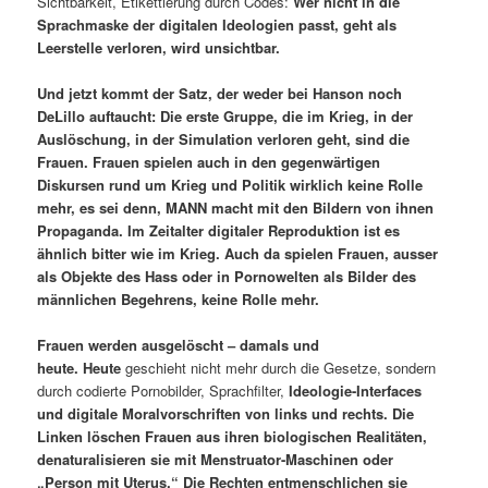
Sichtbarkeit, Etikettierung durch Codes:
Wer nicht in die
Sprachmaske der digitalen Ideologien passt,
geht als
Leerstelle verloren, wird unsichtbar.
Und jetzt kommt der Satz, der
weder bei Hanson noch
DeLillo auftaucht
:
Die erste Gruppe, die
im Krieg, in der
Auslöschung, in der Simulation verloren geht, sind die
Frauen. Frauen spielen auch in den gegenwärtigen
Diskursen rund um Krieg und Politik wirklich keine Rolle
mehr, es sei denn, MANN macht mit den Bildern von ihnen
Propaganda. Im Zeitalter digitaler Reproduktion ist es
ähnlich bitter wie im Krieg. Auch da spielen Frauen, ausser
als Objekte des Hass oder in Pornowelten als Bilder des
männlichen Begehrens, keine Rolle mehr.
Frauen werden ausgelöscht – damals und
heute.
Heute
geschieht nicht mehr durch die Gesetze, sondern
durch codierte Pornobilder, Sprachfilter,
Ideologie-Interfaces
und digitale Moral
vorschriften von links und rechts
.
Die
Linken löschen Frauen aus ihren biologischen Realitäten,
denaturalisieren sie mit Menstruator-Maschinen oder
„Person mit Uterus.“ Die Rechten entmenschlichen sie