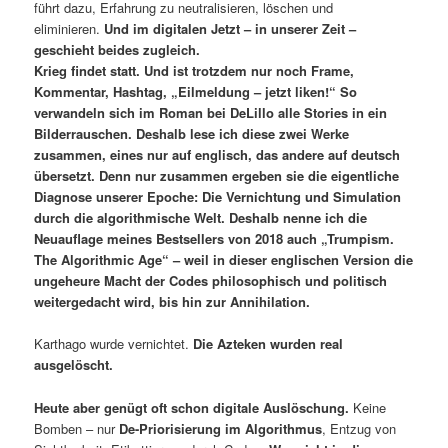
führt dazu, Erfahrung zu neutralisieren, löschen und
eliminieren.
Und im digitalen Jetzt – in unserer Zeit –
geschieht beides zugleich.
Krieg findet statt. Und ist trotzdem nur noch Frame,
Kommentar, Hashtag, „Eilmeldung – jetzt liken!“
So
verwandeln sich im Roman bei DeLillo alle Stories in ein
Bilderrauschen. Deshalb lese ich diese zwei Werke
zusammen, eines nur auf englisch, das andere auf deutsch
übersetzt. Denn nur zusammen ergeben sie die eigentliche
Diagnose unserer Epoche: Die Vernichtung und Simulation
durch die algorithmische Welt. Deshalb nenne ich die
Neuauflage meines Bestsellers von 2018 auch „Trumpism.
The Algorithmic Age“ – weil in dieser englischen Version die
ungeheure Macht der Codes philosophisch und politisch
weitergedacht wird, bis hin zur Annihilation.
Karthago wurde vernichtet.
Die Azteken wurden real
ausgelöscht.
Heute aber genügt oft schon digitale Auslöschung.
Keine
Bomben – nur
De-Priorisierung im Algorithmus
, Entzug von