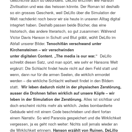
Geschichte auch so besonders. DeLillo entziffert wie Hanson
Zivilisation und was das heissen könnte. Der Roman ist deshalb
so ein grosses Geschenk, weil DeLillo über die Simulation der
Welt nachdenkt noch bevor wir sie heute in unseren Alltag digital
integriert haben. Deshalb passen beide Bücher, das eine
historisch, das andere literarisch, so gut zusammen: Während
Victor Davis Hanson in Schutt und Blut gräbt, wühlt DeLillo im
Abfall unserer Bilder.
Tenochitlán verschwand unter
Kirchensteinen – wir verschwinden
unter
digitalen
Content.
„The media is our war.“
DeLillo
schreibt diesen Satz, und man spürt, wie sehr er Hansons Welt
ergänzt: Die Schlacht findet heute nicht auf dem Feld statt und
wenn, dann nur für die armen Seelen, die wirklich ermordet
werden – die wirkliche Schlacht weltweit findet in den Bildern
statt.
Wir leben
dadurch
nicht in der
physischen
Zerstörung
,
ausser die Drohnen fallen wirklich auf unsere Köpfe
– wir
leben in der
Simulation der Zerstörung
.
Alles ist sichtbar und
doch erscheint nichts mehr als wirklich. Jedes bombardierte
Gebäude wird mit einem Code beschrieben und dient fortan
einem Narrativ. So wird Paranoia gespeichert und die Wirklichkeit
vergessen, ja es geht noch weiter: Nichts soll jemals wieder an
die Wirklichkeit erinnern.
Hanson erzählt
von Ruinen, DeLillo