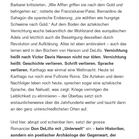
Barbarei kritisierten. „Wie Afffen griffen sie nach dem Gold und
befingerten es“, notierte der Franziskaner-Pater, Bernardino de
Sahagún die spanische Eroberung; „sie wühlten wie hungrige
Schweine nach Gold.“ Auf dem Boden der aztekischen
Vernichtung wuchs bekanntlich der Wohlstand des europäischen
Adels und letztlich auch die Beseitigung desselben durch
Revolution und Aufklärung. Alles ist eben ambivalent – auch das
lernen wird in den Büchern von Hanson und DeLillo.
Vernichtung
heißt
nach Victor Davis Hanson
nicht nur töten. Vernichtung
heißt: Geschichte verlieren. Schrift verlieren. Sprache
verlieren.
Karthago war einmal eine Weltmacht. Heute ist
Karthago nur noch eine Fußnote Roms. Die Azteken und deren
Nachfolger leben noch heute, sprechen sogar eine aztekische
Sprache, das Nahuatl, was zeigt: Kriege vermögen die
Leiblichkeit zu eliminieren – der Überbau setzt sich
erstaunlicherweise über die Jahrhunderte weiter und taucht dann
an den ganz unterschiedlichsten Orten auf.
Und hier, abrupt und scheinbar fern, setzt der grosse
Romancier
Don DeLillo mit „Unterwelt“
ein –
kein Historiker,
sondern ein
poetischer
Archäologe der Gegenwart, der