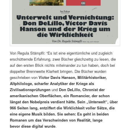
Von Regula Stämpfli: “Es ist eine eigentümliche und zugleich
erschütternde Erfahrung, zwei Bücher gleichzeitig zu lesen, die
auf den ersten Blick nichts miteinander zu tun haben, doch bei
doppelter Brennweite Klarheit bringen. Die Bücher wurden
geschrieben von
Victor Davis Hanson, Militärhistoriker,
Altphilologe, scharfer Analytiker der Kriege als
Zivilisationsprüfungen
und
Don DeLillo, Chronist der
amerikanischen Oberflächen, ein Romancier, der
schon
längst den Nobelpreis verdient hätte. Sein „Unterwelt“, über
966 Seiten lang, entziffert die Wirklichkeit voller Sätze, die
eine eigene Musik bilden. Sie sehen: Es geht in beiden
Romanen um das
Verschwinden
von
Realität, lange
bevor
diese
digital wurde
.