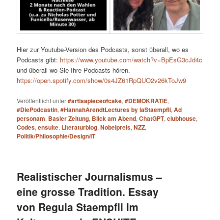
Hier zur Youtube-Version des Podcasts, sonst überall, wo es
Podcasts gibt:
https://www.youtube.com/watch?v=BpEsG3cJd4c
und überall wo Sie Ihre Podcasts hören.
https://open.spotify.com/show/0s4JZ61RpQUO2v26kToJw9
Veröffentlicht unter
#artisapieceofcake
,
#DEMOKRATIE
,
#DiePodcastin
,
#HannahArendtLectures by laStaempfli
,
Ad
personam
,
Basler Zeitung
,
Blick am Abend
,
ChatGPT
,
clubhouse
,
Codes
,
ensuite
,
Literaturblog
,
Nobelpreis
,
NZZ
,
Politik/Philosophie/Design/IT
Realistischer Journalismus –
eine grosse Tradition. Essay
von Regula Staempfli im