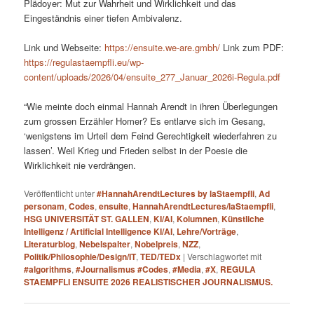
Plädoyer: Mut zur Wahrheit und Wirklichkeit und das
Eingeständnis einer tiefen Ambivalenz.
Link und Webseite:
https://ensuite.we-are.gmbh/
Link zum PDF:
https://regulastaempfli.eu/wp-
content/uploads/2026/04/ensuite_277_Januar_2026i-Regula.pdf
“Wie meinte doch einmal Hannah Arendt in ihren Überlegungen
zum grossen Erzähler Homer? Es entlarve sich im Gesang,
‘wenigstens im Urteil dem Feind Gerechtigkeit wiederfahren zu
lassen’. Weil Krieg und Frieden selbst in der Poesie die
Wirklichkeit nie verdrängen.
Veröffentlicht unter
#HannahArendtLectures by laStaempfli
,
Ad
personam
,
Codes
,
ensuite
,
HannahArendtLectures/laStaempfli
,
HSG UNIVERSITÄT ST. GALLEN
,
KI/AI
,
Kolumnen
,
Künstliche
Intelligenz / Artificial Intelligence KI/AI
,
Lehre/Vorträge
,
Literaturblog
,
Nebelspalter
,
Nobelpreis
,
NZZ
,
Politik/Philosophie/Design/IT
,
TED/TEDx
|
Verschlagwortet mit
#algorithms
,
#Journalismus #Codes
,
#Media
,
#X
,
REGULA
STAEMPFLI ENSUITE 2026 REALISTISCHER JOURNALISMUS.