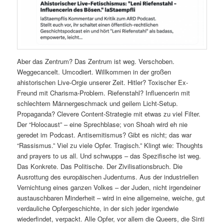
Aber das Zentrum? Das Zentrum ist weg. Verschoben.
Weggecancelt. Umcodiert. Willkommen in der großen
ahistorischen Live-Orgie unserer Zeit. Hitler? Toxischer Ex-
Freund mit Charisma-Problem. Riefenstahl? Influencerin mit
schlechtem Männergeschmack und geilem Licht-Setup.
Propaganda? Clevere Content-Strategie mit etwas zu viel Filter.
Der “Holocaust” – eine Sprechblase; von Shoah wird eh nie
geredet im Podcast. Antisemitismus? Gibt es nicht; das war
“Rassismus.” Viel zu viele Opfer. Tragisch.” Klingt wie: Thoughts
and prayers to us all. Und schwupps – das Spezifische ist weg.
Das Konkrete. Das Politische. Der Zivilisationsbruch. Die
Ausrottung des europäischen Judentums. Aus der industriellen
Vernichtung eines ganzen Volkes – der Juden, nicht irgendeiner
austauschbaren Minderheit – wird in eine allgemeine, weiche, gut
verdauliche Opfergeschichte, in der sich jeder irgendwie
wiederfindet, verpackt. Alle Opfer, vor allem die Queers, die Sinti