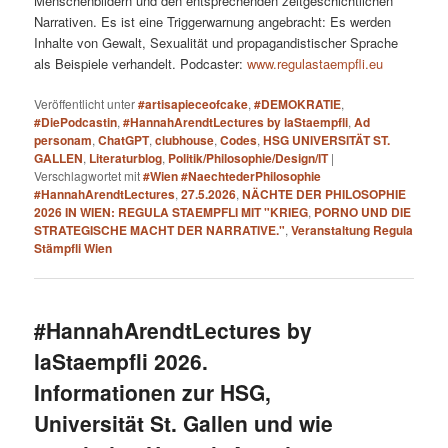
Menschenbildern und den entsprechenden zeitgeschichtlichen
Narrativen. Es ist eine Triggerwarnung angebracht: Es werden
Inhalte von Gewalt, Sexualität und propagandistischer Sprache
als Beispiele verhandelt. Podcaster:
www.regulastaempfli.eu
Veröffentlicht unter
#artisapieceofcake
,
#DEMOKRATIE
,
#DiePodcastin
,
#HannahArendtLectures by laStaempfli
,
Ad
personam
,
ChatGPT
,
clubhouse
,
Codes
,
HSG UNIVERSITÄT ST.
GALLEN
,
Literaturblog
,
Politik/Philosophie/Design/IT
|
Verschlagwortet mit
#Wien #NaechtederPhilosophie
#HannahArendtLectures
,
27.5.2026
,
NÄCHTE DER PHILOSOPHIE
2026 IN WIEN: REGULA STAEMPFLI MIT "KRIEG
,
PORNO UND DIE
STRATEGISCHE MACHT DER NARRATIVE."
,
Veranstaltung Regula
Stämpfli Wien
#HannahArendtLectures by
laStaempfli 2026.
Informationen zur HSG,
Universität St. Gallen und wie