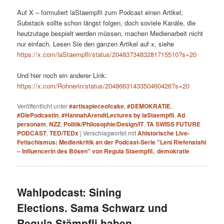
Auf X – formuliert laStaempfli zum Podcast einen Artikel;
Substack sollte schon längst folgen, doch soviele Kanäle, die
heutzutage bespielt werden müssen, machen Medienarbeit nicht
nur einfach. Lesen Sie den ganzen Artikel auf x, siehe
https://x.com/laStaempfli/status/2048373483281715510?s=20
Und hier noch ein anderer Link:
https://x.com/Rohnerin/status/2048663143350460426?s=20
Veröffentlicht unter
#artisapieceofcake
,
#DEMOKRATIE
,
#DiePodcastin
,
#HannahArendtLectures by laStaempfli
,
Ad
personam
,
NZZ
,
Politik/Philosophie/Design/IT
,
TA SWISS FUTURE
PODCAST
,
TED/TEDx
|
Verschlagwortet mit
Ahistorische Live-
Fetischismus: Medienkritik an der Podcast-Serie "Leni Riefenstahl
– Influencerin des Bösen" von Regula Staempfli.
,
demokratie
Wahlpodcast: Sining
Elections. Sama Schwarz und
Regula Stämpfli haben