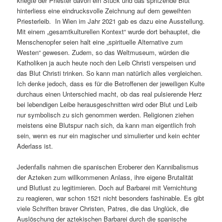
kriegte der Priester davon ein Stück und das spritzende Blut
hinterliess eine eindrucksvolle Zeichnung auf dem geweihten
Priesterleib. In Wien im Jahr 2021 gab es dazu eine Ausstellung.
Mit einem „gesamtkulturellen Kontext“ wurde dort behauptet, die
Menschenopfer seien halt eine „spirituelle Alternative zum
Westen“ gewesen. Zudem, so das Weltmuseum, würden die
Katholiken ja auch heute noch den Leib Christi verspeisen und
das Blut Christi trinken. So kann man natürlich alles vergleichen.
Ich denke jedoch, dass es für die Betroffenen der jeweiligen Kulte
durchaus einen Unterschied macht, ob das real pulsierende Herz
bei lebendigen Leibe herausgeschnitten wird oder Blut und Leib
nur symbolisch zu sich genommen werden. Religionen ziehen
meistens eine Blutspur nach sich, da kann man eigentlich froh
sein, wenn es nur ein magischer und simulierter und kein echter
Aderlass ist.
Jedenfalls nahmen die spanischen Eroberer den Kannibalismus
der Azteken zum willkommenen Anlass, ihre eigene Brutalität
und Blutlust zu legitimieren. Doch auf Barbarei mit Vernichtung
zu reagieren, war schon 1521 nicht besonders fashinable. Es gibt
viele Schriften braver Christen, Patres, die das Unglück, die
Auslöschung der aztekischen Barbarei durch die spanische