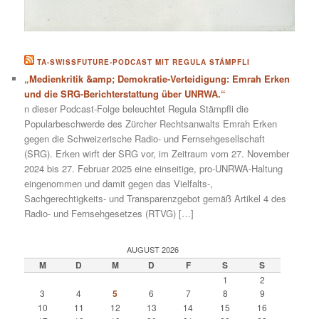
TA-SWISSFUTURE-PODCAST MIT REGULA STÄMPFLI
„Medienkritik &amp; Demokratie-Verteidigung: Emrah Erken
und die SRG-Berichterstattung über UNRWA.“
n dieser Podcast-Folge beleuchtet Regula Stämpfli die
Popularbeschwerde des Zürcher Rechtsanwalts Emrah Erken
gegen die Schweizerische Radio- und Fernsehgesellschaft
(SRG). Erken wirft der SRG vor, im Zeitraum vom 27. November
2024 bis 27. Februar 2025 eine einseitige, pro-UNRWA-Haltung
eingenommen und damit gegen das Vielfalts-,
Sachgerechtigkeits- und Transparenzgebot gemäß Artikel 4 des
Radio- und Fernsehgesetzes (RTVG) […]
AUGUST 2026
M
D
M
D
F
S
S
1
2
3
4
5
6
7
8
9
10
11
12
13
14
15
16