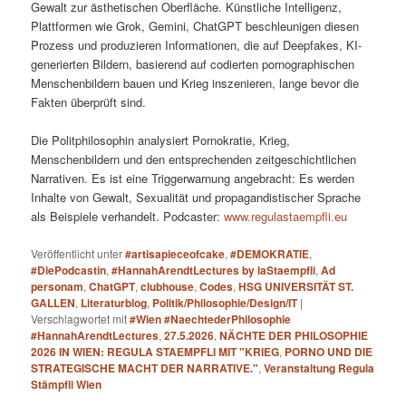
Gewalt zur ästhetischen Oberfläche. Künstliche Intelligenz,
Plattformen wie Grok, Gemini, ChatGPT beschleunigen diesen
Prozess und produzieren Informationen, die auf Deepfakes, KI-
generierten Bildern, basierend auf codierten pornographischen
Menschenbildern bauen und Krieg inszenieren, lange bevor die
Fakten überprüft sind.
Die Politphilosophin analysiert Pornokratie, Krieg,
Menschenbildern und den entsprechenden zeitgeschichtlichen
Narrativen. Es ist eine Triggerwarnung angebracht: Es werden
Inhalte von Gewalt, Sexualität und propagandistischer Sprache
als Beispiele verhandelt. Podcaster:
www.regulastaempfli.eu
Veröffentlicht unter
#artisapieceofcake
,
#DEMOKRATIE
,
#DiePodcastin
,
#HannahArendtLectures by laStaempfli
,
Ad
personam
,
ChatGPT
,
clubhouse
,
Codes
,
HSG UNIVERSITÄT ST.
GALLEN
,
Literaturblog
,
Politik/Philosophie/Design/IT
|
Verschlagwortet mit
#Wien #NaechtederPhilosophie
#HannahArendtLectures
,
27.5.2026
,
NÄCHTE DER PHILOSOPHIE
2026 IN WIEN: REGULA STAEMPFLI MIT "KRIEG
,
PORNO UND DIE
STRATEGISCHE MACHT DER NARRATIVE."
,
Veranstaltung Regula
Stämpfli Wien