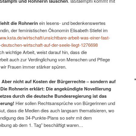
Stämpfli und Rohnerin lauschen
. laStaempfli kommt mit
ehlt die Rohnerin
ein lesens- und bedenkenswertes
eundin, der feministischen Ökonomin Elisabeth Stiefel im
www.ksta.de/wirtschaft/unsichtbare-arbeit-was-einer-fast-
-deutschen-wirtschaft-auf-der-seele-liegt-1276698
ch wichtige Arbeit, weist darauf hin, dass die
rbeit auch zur Verdinglichung von Menschen und Pflege
e wir Frauen immer stärker spüren.
e! Aber nicht auf Kosten der Bürgerrechte – sondern auf
Die Rohnerin erklärt: Die angekündigte Novellierung
setzes durch die deutsche Bundesregierung ist das
ierung!
Hier sollen Rechtsansprüche von Bürgerinnen und
ut, dass die Medien dies auch langsam thematisieren, wo
ündigung des 34-Punkte-Plans so sehr mit dem
ibung ab dem 1. Tag” beschäftigt waren…