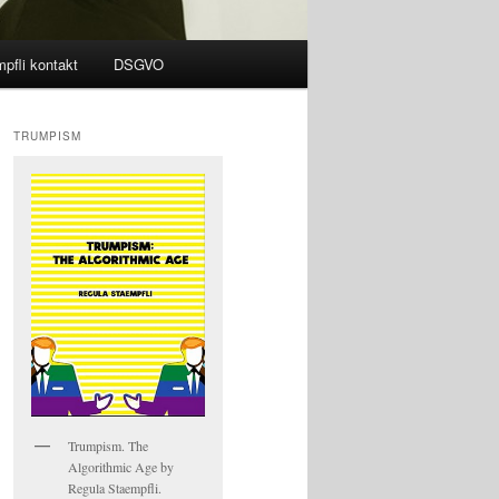
pfli kontakt
DSGVO
TRUMPISM
Trumpism. The
Algorithmic Age by
Regula Staempfli.