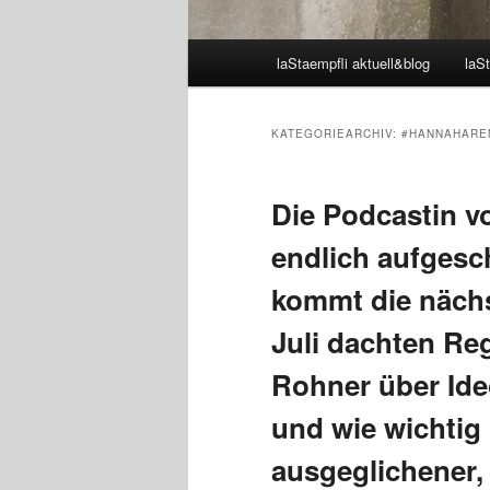
Hauptmenü
laStaempfli aktuell&blog
laSt
KATEGORIEARCHIV:
#HANNAHARE
Die Podcastin 
endlich aufgesc
kommt die nächs
Juli dachten Reg
Rohner über Ide
und wie wichti
ausgeglichener,