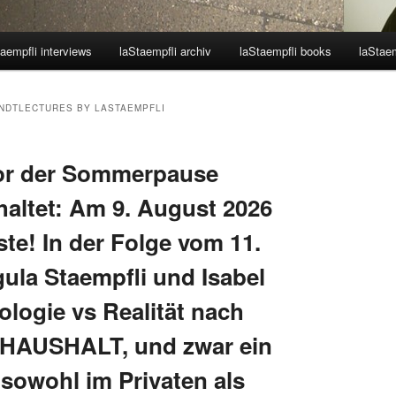
aempfli interviews
laStaempfli archiv
laStaempfli books
laStaem
NDTLECTURES BY LASTAEMPFLI
vor der Sommerpause
haltet: Am 9. August 2026
te! In der Folge vom 11.
ula Staempfli und Isabel
ologie vs Realität nach
g HAUSHALT, und zwar ein
 sowohl im Privaten als