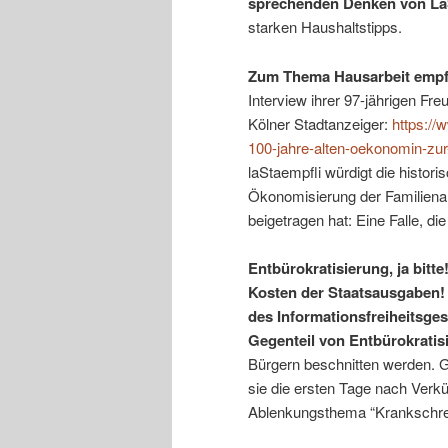
sprechenden Denken von La
starken Haushaltstipps.
Zum Thema Hausarbeit empfi
Interview ihrer 97-jährigen Fr
Kölner Stadtanzeiger:
https://
100-jahre-alten-oekonomin-zur
laStaempfli würdigt die historis
Ökonomisierung der Familiena
beigetragen hat: Eine Falle, di
Entbürokratisierung, ja bitt
Kosten der Staatsausgaben! 
des Informationsfreiheitsge
Gegenteil von Entbürokratis
Bürgern beschnitten werden. G
sie die ersten Tage nach Verk
Ablenkungsthema “Krankschre