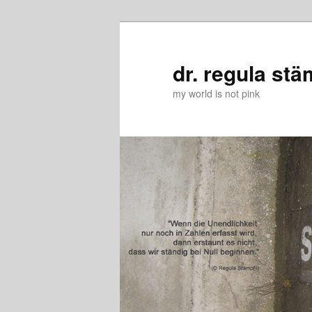
Zum
Zum
primären
sekundären
Inhalt
Inhalt
dr. regula stä
springen
springen
my world is not pink