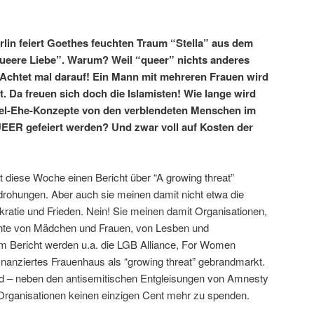
rlin feiert Goethes feuchten Traum “Stella” aus dem
“Queere Liebe”. Warum? Weil “queer” nichts anderes
. Achtet mal darauf! Ein Mann mit mehreren Frauen wird
t. Da freuen sich doch die Islamisten! Wie lange wird
Viel-Ehe-Konzepte von den verblendeten Menschen im
EER gefeiert werden? Und zwar voll auf Kosten der
t diese Woche einen Bericht über “A growing threat”
drohungen. Aber auch sie meinen damit nicht etwa die
kratie und Frieden. Nein! Sie meinen damit Organisationen,
echte von Mädchen und Frauen, von Lesben und
m Bericht werden u.a. die LGB Alliance, For Women
finanziertes Frauenhaus als “growing threat” gebrandmarkt.
d – neben den antisemitischen Entgleisungen von Amnesty
r Organisationen keinen einzigen Cent mehr zu spenden.