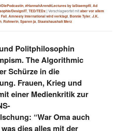
#DiePodcastin
,
#HannahArendtLectures by laStaempfli
,
Ad
osophie/Design/IT
,
TED/TEDx
|
Verschlagwortet mit
aber vor allem
 Fail
,
Amnesty International wird verklagt
,
Bonnie Tyler
,
J.K.
h
,
Rohnerin
,
Sparen ja
,
Staatshaushalt Merz
 und Politphilosophin
umpism. The Algorithmic
er Schürze in die
ung. Frauen, Krieg und
mit einer Medienkritik zur
NS-
älschung: “War Oma auch
was dies alles mit der