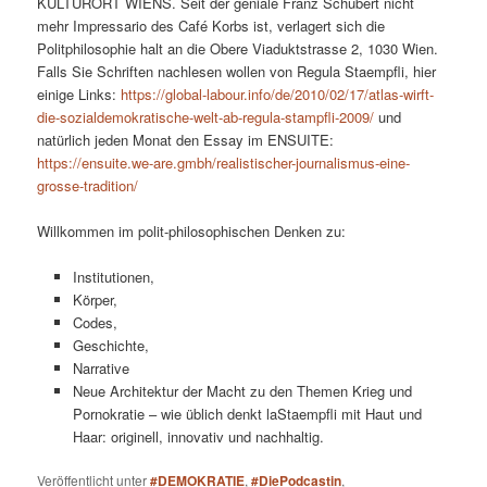
KULTURORT WIENS. Seit der geniale Franz Schubert nicht
mehr Impressario des Café Korbs ist, verlagert sich die
Politphilosophie halt an die Obere Viaduktstrasse 2, 1030 Wien.
Falls Sie Schriften nachlesen wollen von Regula Staempfli, hier
einige Links:
https://global-labour.info/de/2010/02/17/atlas-wirft-
die-sozialdemokratische-welt-ab-regula-stampfli-2009/
und
natürlich jeden Monat den Essay im ENSUITE:
https://ensuite.we-are.gmbh/realistischer-journalismus-eine-
grosse-tradition/
Willkommen im polit-philosophischen Denken zu:
Institutionen,
Körper,
Codes,
Geschichte,
Narrative
Neue Architektur der Macht zu den Themen Krieg und
Pornokratie – wie üblich denkt laStaempfli mit Haut und
Haar: originell, innovativ und nachhaltig.
Veröffentlicht unter
#DEMOKRATIE
,
#DiePodcastin
,