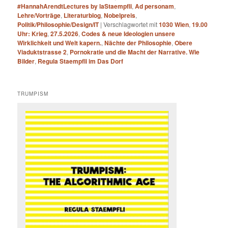
#HannahArendtLectures by laStaempfli
,
Ad personam
,
Lehre/Vorträge
,
Literaturblog
,
Nobelpreis
,
Politik/Philosophie/Design/IT
|
Verschlagwortet mit
1030 Wien
,
19.00
Uhr: Krieg
,
27.5.2026
,
Codes & neue Ideologien unsere
Wirklichkeit und Welt kapern.
,
Nächte der Philosophie
,
Obere
Viaduktstrasse 2
,
Pornokratie und die Macht der Narrative. Wie
Bilder
,
Regula Staempfli im Das Dorf
TRUMPISM