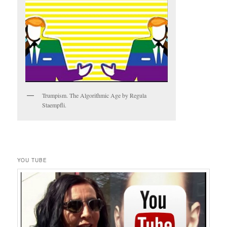
Trumpism. The Algorithmic Age by Regula
Staempfli.
YOU TUBE