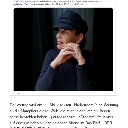
Der Vortrag wird am 29. Mai 2026 mit Urheberrecht (eine Warnung
an die Mampflers dieser Welt, die mich in den letzten Jahren
gerne bestohlen haben…) aufgeschaltet. laStaempfli freut sich
auf einen wundervoll-inspirierenden Abend im Das Dorf – DER