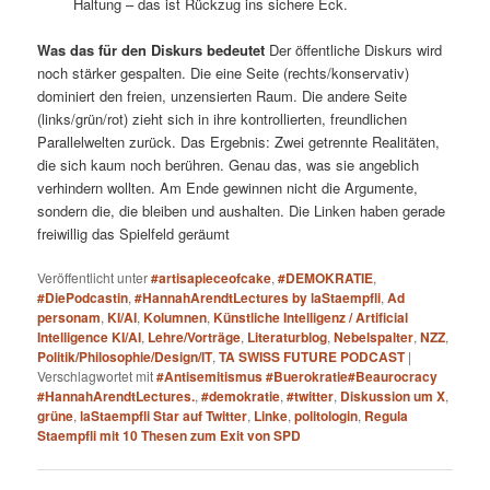
Haltung – das ist Rückzug ins sichere Eck.
Was das für den Diskurs bedeutet
Der öffentliche Diskurs wird
noch stärker gespalten. Die eine Seite (rechts/konservativ)
dominiert den freien, unzensierten Raum. Die andere Seite
(links/grün/rot) zieht sich in ihre kontrollierten, freundlichen
Parallelwelten zurück. Das Ergebnis: Zwei getrennte Realitäten,
die sich kaum noch berühren. Genau das, was sie angeblich
verhindern wollten. Am Ende gewinnen nicht die Argumente,
sondern die, die bleiben und aushalten. Die Linken haben gerade
freiwillig das Spielfeld geräumt
Veröffentlicht unter
#artisapieceofcake
,
#DEMOKRATIE
,
#DiePodcastin
,
#HannahArendtLectures by laStaempfli
,
Ad
personam
,
KI/AI
,
Kolumnen
,
Künstliche Intelligenz / Artificial
Intelligence KI/AI
,
Lehre/Vorträge
,
Literaturblog
,
Nebelspalter
,
NZZ
,
Politik/Philosophie/Design/IT
,
TA SWISS FUTURE PODCAST
|
Verschlagwortet mit
#Antisemitismus #Buerokratie#Beaurocracy
#HannahArendtLectures.
,
#demokratie
,
#twitter
,
Diskussion um X
,
grüne
,
laStaempfli Star auf Twitter
,
Linke
,
politologin
,
Regula
Staempfli mit 10 Thesen zum Exit von SPD