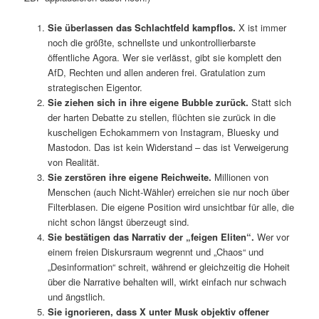
Sie überlassen das Schlachtfeld kampflos.
X ist immer
noch die größte, schnellste und unkontrollierbarste
öffentliche Agora. Wer sie verlässt, gibt sie komplett den
AfD, Rechten und allen anderen frei. Gratulation zum
strategischen Eigentor.
Sie ziehen sich in ihre eigene Bubble zurück.
Statt sich
der harten Debatte zu stellen, flüchten sie zurück in die
kuscheligen Echokammern von Instagram, Bluesky und
Mastodon. Das ist kein Widerstand – das ist Verweigerung
von Realität.
Sie zerstören ihre eigene Reichweite.
Millionen von
Menschen (auch Nicht-Wähler) erreichen sie nur noch über
Filterblasen. Die eigene Position wird unsichtbar für alle, die
nicht schon längst überzeugt sind.
Sie bestätigen das Narrativ der „feigen Eliten“.
Wer vor
einem freien Diskursraum wegrennt und „Chaos“ und
„Desinformation“ schreit, während er gleichzeitig die Hoheit
über die Narrative behalten will, wirkt einfach nur schwach
und ängstlich.
Sie ignorieren, dass X unter Musk objektiv offener