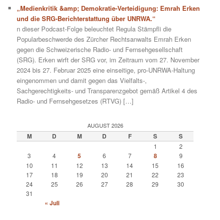
„Medienkritik &amp; Demokratie-Verteidigung: Emrah Erken
und die SRG-Berichterstattung über UNRWA.“
n dieser Podcast-Folge beleuchtet Regula Stämpfli die
Popularbeschwerde des Zürcher Rechtsanwalts Emrah Erken
gegen die Schweizerische Radio- und Fernsehgesellschaft
(SRG). Erken wirft der SRG vor, im Zeitraum vom 27. November
2024 bis 27. Februar 2025 eine einseitige, pro-UNRWA-Haltung
eingenommen und damit gegen das Vielfalts-,
Sachgerechtigkeits- und Transparenzgebot gemäß Artikel 4 des
Radio- und Fernsehgesetzes (RTVG) […]
AUGUST 2026
M
D
M
D
F
S
S
1
2
3
4
5
6
7
8
9
10
11
12
13
14
15
16
17
18
19
20
21
22
23
24
25
26
27
28
29
30
31
« Juli