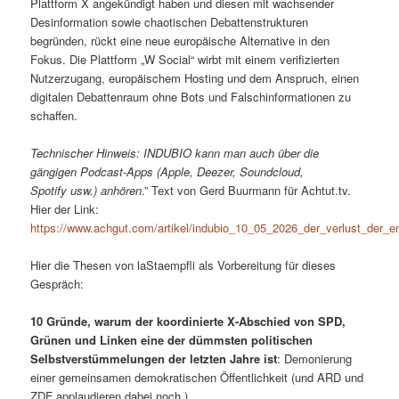
Plattform X angekündigt haben und diesen mit wachsender
Desinformation sowie chaotischen Debattenstrukturen
begründen, rückt eine neue europäische Alternative in den
Fokus. Die Plattform „W Social“ wirbt mit einem verifizierten
Nutzerzugang, europäischem Hosting und dem Anspruch, einen
digitalen Debattenraum ohne Bots und Falschinformationen zu
schaffen.
Technischer Hinweis: INDUBIO kann man auch über die
gängigen Podcast-Apps (Apple, Deezer, Soundcloud,
Spotify usw.) anhören
.” Text von Gerd Buurmann für Achtut.tv.
Hier der Link:
https://www.achgut.com/artikel/indubio_10_05_2026_der_verlust_der_
Hier die Thesen von laStaempfli als Vorbereitung für dieses
Gespräch:
10 Gründe, warum der koordinierte X-Abschied von SPD,
Grünen und Linken eine der dümmsten politischen
Selbstverstümmelungen der letzten Jahre ist
: Demonierung
einer gemeinsamen demokratischen Öffentlichkeit (und ARD und
ZDF applaudieren dabei noch.)