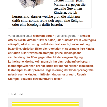
Veröffentlicht unter
nichtkategorien
|
Verschlagwortet mit
#68er
#Medienkritik #Politkritikrezension
,
68er und die kritik von regula
stämpfli
,
adolf muschg und kindsmissbrauch
,
basler zeitung
,
bazonline
,
christian füller die revolution missbraucht ihre kinder
,
christian füller rezension stämpfli
,
grüne
,
ideologische
verblendung der 68er gegenüber kindervergewaltigung
,
katholische kirche
,
kein mensch hat das recht auf gehorsam
lastaempfli&hannah arendt
,
kritik der menschlichen ideologien
,
lastaempfli totaler prozess
,
legalisierung der kinderpornografie
,
missbrauchte kinder
,
mittläufer kindsmissbrauch
,
Regula
Stämpfli
,
sexuelle befreiung&ihre folgen
TRUMPISM