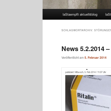
Hauptmenü
laStaempfli aktuell&blog
laSt
SCHLAGWORTARCHIV:
STÖRUNGE
News 5.2.2014 – v
Veröffentlicht am
5. Februar 2014