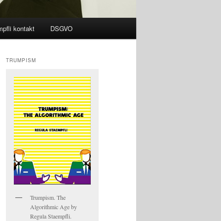
pfli kontakt
DSGVO
TRUMPISM
Trumpism. The
Algorithmic Age by
Regula Staempfli.