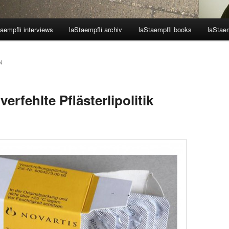
aempfli interviews
laStaempfli archiv
laStaempfli books
laStaem
N
erfehlte Pflästerlipolitik