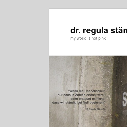
Zum
Zum
primären
sekundären
Inhalt
Inhalt
dr. regula stä
springen
springen
my world is not pink