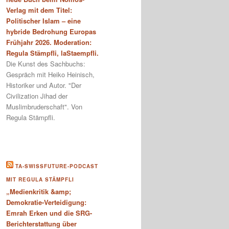
Verlag mit dem Titel:
Politischer Islam – eine
hybride Bedrohung Europas
Frühjahr 2026. Moderation:
Regula Stämpfli, laStaempfli.
Die Kunst des Sachbuchs:
Gespräch mit Heiko Heinisch,
Historiker und Autor. "Der
Civilization Jihad der
Muslimbruderschaft". Von
Regula Stämpfli.
TA-SWISSFUTURE-PODCAST
MIT REGULA STÄMPFLI
„Medienkritik &amp;
Demokratie-Verteidigung:
Emrah Erken und die SRG-
Berichterstattung über