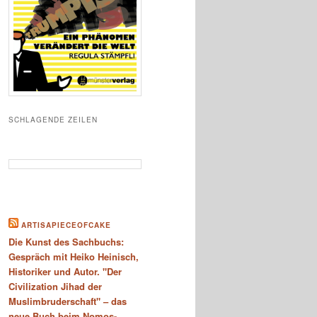
SCHLAGENDE ZEILEN
ARTISAPIECEOFCAKE
Die Kunst des Sachbuchs:
Gespräch mit Heiko Heinisch,
Historiker und Autor. "Der
Civilization Jihad der
Muslimbruderschaft" – das
neue Buch beim Nomos-