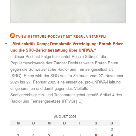
TA-SWISSFUTURE-PODCAST MIT REGULA STÄMPFLI
„Medienkritik &amp; Demokratie-Verteidigung: Emrah Erken
und die SRG-Berichterstattung über UNRWA.“
n dieser Podcast-Folge beleuchtet Regula Stämpfli die
Popularbeschwerde des Zürcher Rechtsanwalts Emrah Erken
gegen die Schweizerische Radio- und Fernsehgesellschaft
(SRG). Erken wirft der SRG vor, im Zeitraum vom 27. November
2024 bis 27. Februar 2025 eine einseitige, pro-UNRWA-Haltung
eingenommen und damit gegen das Vielfalts-,
Sachgerechtigkeits- und Transparenzgebot gemäß Artikel 4 des
Radio- und Fernsehgesetzes (RTVG) […]
AUGUST 2026
M
D
M
D
F
S
S
1
2
3
4
5
6
7
8
9