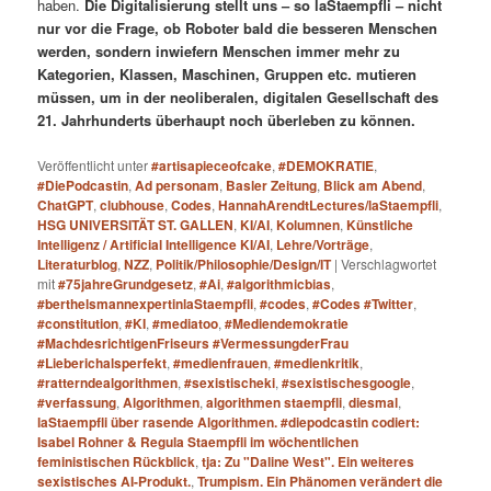
haben.
Die Digitalisierung stellt uns – so laStaempfli – nicht
nur vor die Frage, ob Roboter bald die besseren Menschen
werden, sondern inwiefern Menschen immer mehr zu
Kategorien, Klassen, Maschinen, Gruppen etc. mutieren
müssen, um in der neoliberalen, digitalen Gesellschaft des
21. Jahrhunderts überhaupt noch überleben zu können.
Veröffentlicht unter
#artisapieceofcake
,
#DEMOKRATIE
,
#DiePodcastin
,
Ad personam
,
Basler Zeitung
,
Blick am Abend
,
ChatGPT
,
clubhouse
,
Codes
,
HannahArendtLectures/laStaempfli
,
HSG UNIVERSITÄT ST. GALLEN
,
KI/AI
,
Kolumnen
,
Künstliche
Intelligenz / Artificial Intelligence KI/AI
,
Lehre/Vorträge
,
Literaturblog
,
NZZ
,
Politik/Philosophie/Design/IT
|
Verschlagwortet
mit
#75jahreGrundgesetz
,
#Ai
,
#algorithmicbias
,
#berthelsmannexpertinlaStaempfli
,
#codes
,
#Codes #Twitter
,
#constitution
,
#KI
,
#mediatoo
,
#Mediendemokratie
#MachdesrichtigenFriseurs #VermessungderFrau
#Lieberichalsperfekt
,
#medienfrauen
,
#medienkritik
,
#ratterndealgorithmen
,
#sexistischeki
,
#sexistischesgoogle
,
#verfassung
,
Algorithmen
,
algorithmen staempfli
,
diesmal
,
laStaempfli über rasende Algorithmen. #diepodcastin codiert:
Isabel Rohner & Regula Staempfli im wöchentlichen
feministischen Rückblick
,
tja: Zu "Daline West". Ein weiteres
sexistisches AI-Produkt.
,
Trumpism. Ein Phänomen verändert die