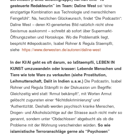
gesteuerte Redakteurin” im Team: Daline West
sei “eine
einzigartige Kombination aus Technologie und menschlichem
Feingefühl”. Na, herzlichen Glückwunsch, findet “Die Podcastin”:
Daline West – deren KI-generiertes Bild natürlich nicht ohne
Sexismus auskommt – schreibt ab sofort über Supermarkt-
Öffnungszeiten und Horoskope. Wo die Problematik liegt,
bespricht #diepodcastin, Isabel Rohner & Regula Staempfli,
siehe
https://www.derwesten.de/autoren/daline-west
In der KI/AI geht es oft darum, so laStaempfli, LEBEN IN
KUNST umzuwandeln oder krasser: Lebende Menschen und
Tiere wie tote Ware zu verkaufen (siehe Prostitution,
Leihmutterschaft, Dalit in Indien u.s.w.)
Die Podcastin, Isabel
Rohner und Regula Stämpfli in der Diskussion um Begriffe:
Gleichzeitig wird statt “Armut bekämpft”, mit Worten Armut
gelöscht zugunsten einer “Nichtdiskriminierung” und
“Authentizität. Deshalb werden psychisch kranke Menschen,
Drogen- und Alkoholsüchtige auf der Strasse auch nicht mehr so
genannt, sondern unter “Obdachlosen” abgebucht als ob die
Probleme mit der Wohnung verschwinden würden.
So wie
islamistische Terroranschläge gerne als “Psychosen”