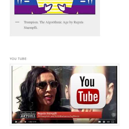
Trumpism. The Algorithmic Age by Regula
Staempfli.
YOU TUBE