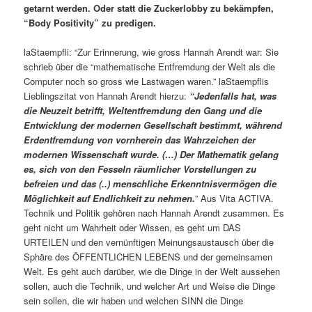
getarnt werden. Oder statt die Zuckerlobby zu bekämpfen,
“Body Positivity” zu predigen.
laStaempfli: “Zur Erinnerung, wie gross Hannah Arendt war: Sie
schrieb über die “mathematische Entfremdung der Welt als die
Computer noch so gross wie Lastwagen waren.” laStaempflis
Lieblingszitat von Hannah Arendt hierzu:
“Jedenfalls hat, was
die Neuzeit betrifft, Weltentfremdung den Gang und die
Entwicklung der modernen Gesellschaft bestimmt, während
Erdentfremdung von vornherein das Wahrzeichen der
modernen Wissenschaft wurde. (…) Der Mathematik gelang
es, sich von den Fesseln räumlicher Vorstellungen zu
befreien und das (..) menschliche Erkenntnisvermögen die
Möglichkeit auf Endlichkeit zu nehmen.
” Aus Vita ACTIVA.
Technik und Politik gehören nach Hannah Arendt zusammen. Es
geht nicht um Wahrheit oder Wissen, es geht um DAS
URTEILEN und den vernünftigen Meinungsaustausch über die
Sphäre des ÖFFENTLICHEN LEBENS und der gemeinsamen
Welt. Es geht auch darüber, wie die Dinge in der Welt aussehen
sollen, auch die Technik, und welcher Art und Weise die Dinge
sein sollen, die wir haben und welchen SINN die Dinge