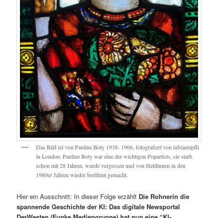
Das Bild ist von Pauline Boty 1938- 1966, fotografiert von laStaempfli
in London. Pauline Boty war eine der wichtigen Popartists, sie starb
schon mit 28 Jahren, wurde vergessen und von Heldinnen in den
1980er Jahren wieder berühmt gemacht.
Hier ein Ausschnitt: In dieser Folge erzählt
Die Rohnerin die
spannende Geschichte der KI: Das digitale Newsportal
DerWesten (Funke Mediengruppe) hat nun eine “KI-