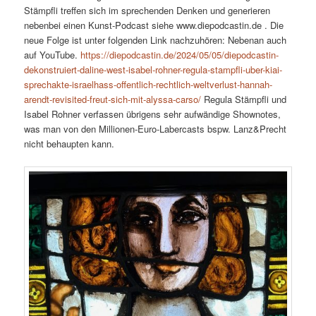
Stämpfli treffen sich im sprechenden Denken und generieren
nebenbei einen Kunst-Podcast siehe www.diepodcastin.de . Die
neue Folge ist unter folgenden Link nachzuhören: Nebenan auch
auf YouTube.
https://diepodcastin.de/2024/05/05/diepodcastin-
dekonstruiert-daline-west-isabel-rohner-regula-stampfli-uber-kiai-
sprechakte-israelhass-offentlich-rechtlich-weltverlust-hannah-
arendt-revisited-freut-sich-mit-alyssa-carso/
Regula Stämpfli und
Isabel Rohner verfassen übrigens sehr aufwändige Shownotes,
was man von den Millionen-Euro-Labercasts bspw. Lanz&Precht
nicht behaupten kann.