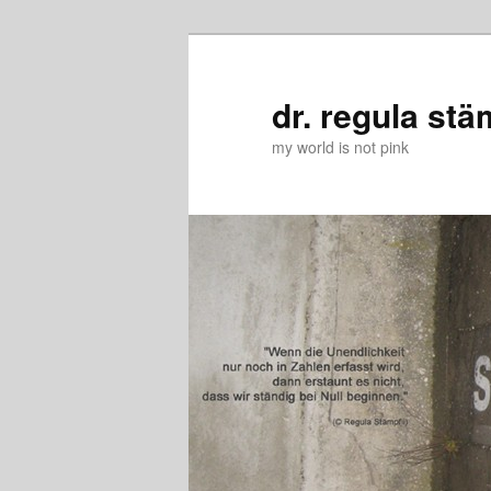
Zum
Zum
primären
sekundären
Inhalt
Inhalt
dr. regula stä
springen
springen
my world is not pink