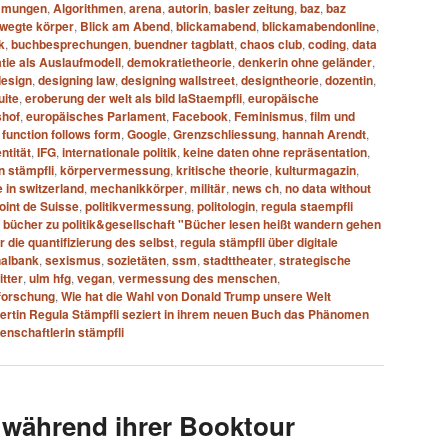
mmungen
,
Algorithmen
,
arena
,
autorin
,
basler zeitung
,
baz
,
baz
wegte körper
,
Blick am Abend
,
blickamabend
,
blickamabendonline
,
k
,
buchbesprechungen
,
buendner tagblatt
,
chaos club
,
coding
,
data
ie als Auslaufmodell
,
demokratietheorie
,
denkerin ohne geländer
,
design
,
designing law
,
designing wallstreet
,
designtheorie
,
dozentin
,
uite
,
eroberung der welt als bild laStaempfli
,
europäische
shof
,
europäisches Parlament
,
Facebook
,
Feminismus
,
film und
,
function follows form
,
Google
,
Grenzschliessung
,
hannah Arendt
,
entität
,
IFG
,
internationale politik
,
keine daten ohne repräsentation
,
n stämpfli
,
körpervermessung
,
kritische theorie
,
kulturmagazin
,
 in switzerland
,
mechanikkörper
,
militär
,
news ch
,
no data without
oint de Suisse
,
politikvermessung
,
politologin
,
regula staempfli
i bücher zu politik&gesellschaft "Bücher lesen heißt wandern gehen
r die quantifizierung des selbst
,
regula stämpfli über digitale
nalbank
,
sexismus
,
sozietäten
,
ssm
,
stadttheater
,
strategische
itter
,
ulm hfg
,
vegan
,
vermessung des menschen
,
forschung
,
Wie hat die Wahl von Donald Trump unsere Welt
pertin Regula Stämpfli seziert in ihrem neuen Buch das Phänomen
enschaftlerin stämpfli
 während ihrer Booktour