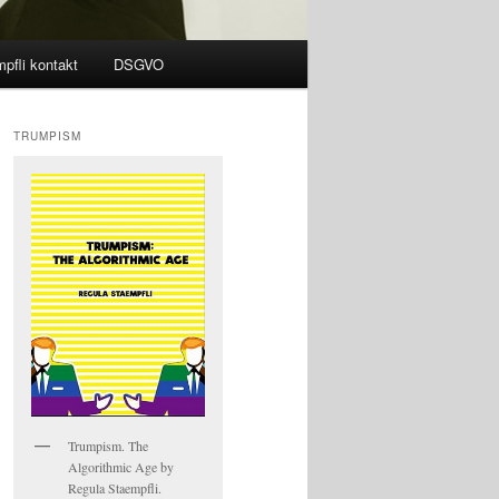
pfli kontakt
DSGVO
TRUMPISM
Trumpism. The
Algorithmic Age by
Regula Staempfli.