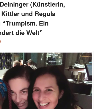
Deininger (Künstlerin,
s Kittler und Regula
g “Trumpism. Ein
dert die Welt”
8