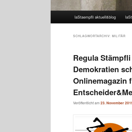
Hauptmenü
laStaempfli aktuell&blog
laSt
SCHLAGWORTARCHIV:
MILITÄR
Regula Stämpfli
Demokratien sch
Onlinemagazin f
Entscheider&Me
Veröffentlicht am
23. November 201