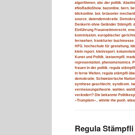
algorithmen
,
abc der politik
,
Absti
#NoRadioShow
,
bazonline
,
bern
,
be
blickonline
,
bot
,
brüsseler mechani
source
,
datendemokratie
,
Demokrat
Denkerin ohne Geländer Stämpfli
,
Einführung Frauenstimmrecht
,
ens
kommission
,
europäischer gericht
fernsehen
,
frankfurter buchmesse
HFG
,
hochschule für gestaltung
,
Id
klein report
,
kleinreport
,
kolumnisti
Kunst und Politik
,
lastaempfli
,
made
representation
,
phenomenomics
,
P
frauen in der politik
,
regula stämpfl
in ferne Welten
,
regula stämpfli übe
demokratie
,
Schweizerische Natio
synthese geschlecht
,
syndicom
,
tw
vermessungstheorie
,
wahlen
,
wahl
verändert? Die bekannte Politikex
«Trumpism».
,
winnie the pooh
,
wiss
Regula Stämpfli