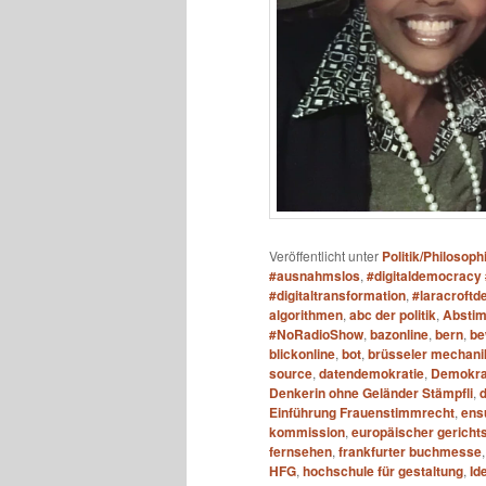
Veröffentlicht unter
Politik/Philosoph
#ausnahmslos
,
#digitaldemocracy 
#digitaltransformation
,
#laracroftde
algorithmen
,
abc der politik
,
Absti
#NoRadioShow
,
bazonline
,
bern
,
be
blickonline
,
bot
,
brüsseler mechani
source
,
datendemokratie
,
Demokrat
Denkerin ohne Geländer Stämpfli
,
Einführung Frauenstimmrecht
,
ens
kommission
,
europäischer gericht
fernsehen
,
frankfurter buchmesse
HFG
,
hochschule für gestaltung
,
Id