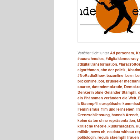
Veröffentlicht unter
Ad personam
,
K
#ausnahmslos
,
#digitaldemocracy 
#digitaltransformation
,
#laracroftde
algorithmen
,
abc der politik
,
Absti
#NoRadioShow
,
bazonline
,
bern
,
be
blickonline
,
bot
,
brüsseler mechani
source
,
datendemokratie
,
Demokrat
Denkerin ohne Geländer Stämpfli
,
ein Phänomen verändert die Welt
,
laStaempfli
,
europäische kommiss
Feminismus
,
film und fernsehen
,
f
Grenzschliessung
,
hannah Arendt
,
keine daten ohne repräsentation
,
k
kritische theorie
,
kulturmagazin
,
Ku
militär
,
news ch
,
no data without re
politologin
,
regula staempfli frauen i