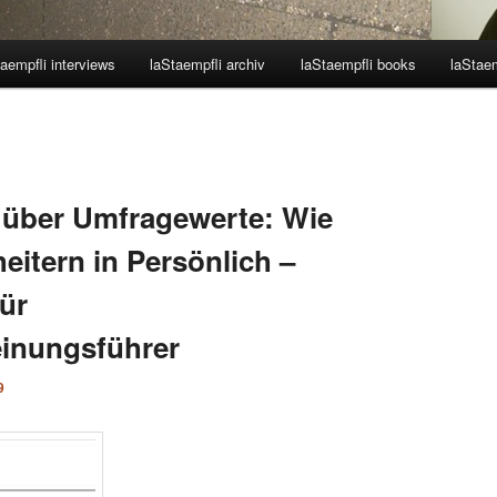
aempfli interviews
laStaempfli archiv
laStaempfli books
laStaem
 über Umfragewerte: Wie
eitern in Persönlich –
ür
inungsführer
9