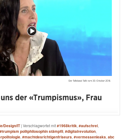
ie/Design/IT
|
Verschlagwortet mit
#1968kritik
,
#aufschrei
,
#trumpism politphilosophin stämpfli
,
#digitalrevolution
,
rpolitologie
,
#machtdesrichtigenfriseurs
,
#vermessenleaks
,
abc