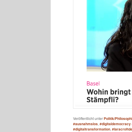
Veröffentlicht unter
Politik/Philosoph
#ausnahmslos
,
#digitaldemocracy 
#digitaltransformation
,
#laracroftde