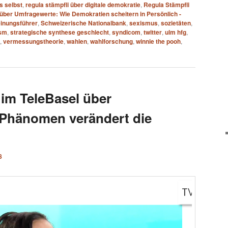
s selbst
,
regula stämpfli über digitale demokratie
,
Regula Stämpfli
 über Umfragewerte: Wie Demokratien scheitern in Persönlich -
inungsführer
,
Schweizerische Nationalbank
,
sexismus
,
sozietäten
,
ism
,
strategische synthese geschlecht
,
syndicom
,
twitter
,
ulm hfg
,
,
vermessungstheorie
,
wahlen
,
wahlforschung
,
winnie the pooh
,
 im TeleBasel über
 Phänomen verändert die
8