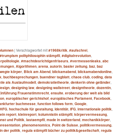
olumnen
|
Verschlagwortet mit
#1968kritik
,
#aufschrei
,
#trumpism politphilosophin stämpfli
,
#digitalrevolution
,
rpolitologie
,
#machtdesrichtigenfriseurs
,
#vermessenleaks
,
abc
mmungen
,
Algorithmen
,
arena
,
autorin
,
basler zeitung
,
baz
,
baz
wegte körper
,
Blick am Abend
,
blickamabend
,
blickamabendonline
,
k
,
buchbesprechungen
,
buendner tagblatt
,
chaos club
,
coding
,
data
ie als Auslaufmodell
,
demokratietheorie
,
denkerin ohne geländer
,
design
,
designing law
,
designing wallstreet
,
designtheorie
,
dozentin
,
Einführung Frauenstimmrecht
,
ensuite
,
eroberung der welt als bild
ion
,
europäischer gerichtshof
,
europäisches Parlament
,
Facebook
,
rankfurter buchmesse
,
function follows form
,
Google
,
HFG
,
hochschule für gestaltung
,
Identität
,
IFG
,
internationale politik
,
lein report
,
kleinreport
,
kolumnistin stämpfli
,
körpervermessung
,
nst und Politik
,
lastaempfli
,
made in switzerland
,
mechanikkörper
,
presentation
,
phenomenomics
,
Point de Suisse
,
politikvermessung
,
n der politik
,
regula stämpfli bücher zu politik&gesellschaft
,
regula