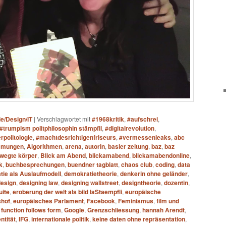
ie/Design/IT
|
Verschlagwortet mit
#1968kritik
,
#aufschrei
,
#trumpism politphilosophin stämpfli
,
#digitalrevolution
,
rpolitologie
,
#machtdesrichtigenfriseurs
,
#vermessenleaks
,
abc
mmungen
,
Algorithmen
,
arena
,
autorin
,
basler zeitung
,
baz
,
baz
wegte körper
,
Blick am Abend
,
blickamabend
,
blickamabendonline
,
k
,
buchbesprechungen
,
buendner tagblatt
,
chaos club
,
coding
,
data
ie als Auslaufmodell
,
demokratietheorie
,
denkerin ohne geländer
,
design
,
designing law
,
designing wallstreet
,
designtheorie
,
dozentin
,
uite
,
eroberung der welt als bild laStaempfli
,
europäische
shof
,
europäisches Parlament
,
Facebook
,
Feminismus
,
film und
,
function follows form
,
Google
,
Grenzschliessung
,
hannah Arendt
,
entität
,
IFG
,
internationale politik
,
keine daten ohne repräsentation
,