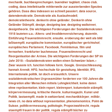
mechanik
,
buchbesprechungen
,
buendner tagblatt
,
chaos club
,
coding
,
dass Intellektuelle mittlerweile zur aussterbenden Spezies
gehören. Dass dies indessen so schnell passiert
,
data source
,
datendemokratie
,
Demokratie als Auslaufmodell
,
demokratietheorie
,
denkerin ohne geländer
,
Denkerin ohne
Geländer Stämpfli
,
design
,
designing law
,
designing wallstreet
,
designtheorie
,
Die wichtigsten Forderungen der Sozialdemokraten
1918 lauteten u.a.: Alters- und Invalidenversicherung
,
dozentin
,
Einführung Frauenstimmrecht
,
ensuite
,
eroberung der welt als bild
laStaempfli
,
europäische kommission
,
europäischer gerichtshof
,
europäisches Parlament
,
Facebook
,
Feminismus
,
film und
fernsehen
,
frankfurter buchmesse
,
Frauenstimmrecht und
Reorganisation der Armee. Die wichtigsten Forderungen der SP im
Jahr 2018: «Sozialdemokraten wollen einen Schweizer Islam.»
Zwar wusste ich
,
function follows form
,
Google
,
Grenzschliessung
,
hannah Arendt
,
HFG
,
hochschule für gestaltung
,
Identität
,
IFG
,
internationale politik
,
ist doch erstaunlich. Unsere
sozialdemokratischen Urgrossmütter forderten vor 100 Jahren die
Integration aller Menschen mittels Lohngleichheit
,
keine daten
ohne repräsentation
,
klein report
,
kleinreport
,
kolumnistin stämpfli
,
körpervermessung
,
kritische theorie
,
kulturmagazin
,
Kunst und
Politik
,
lastaempfli
,
made in switzerland
,
mechanikkörper
,
militär
,
news ch
,
no data without representation
,
phenomenomics
,
Point de
Suisse
,
politikvermessung
,
politologin
,
Proporzwahlrecht
,
regula
staempfli frauen in der politik
,
regula stämpfli bücher zu