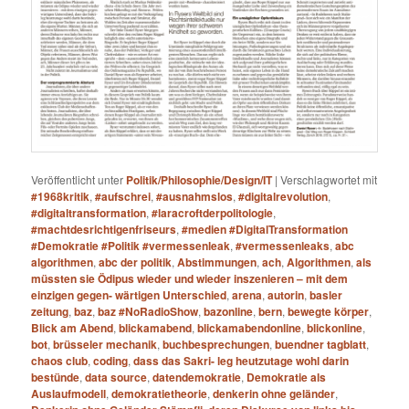
Veröffentlicht unter
Politik/Philosophie/Design/IT
|
Verschlagwortet mit
#1968kritik
,
#aufschrei
,
#ausnahmslos
,
#digitalrevolution
,
#digitaltransformation
,
#laracroftderpolitologie
,
#machtdesrichtigenfriseurs
,
#medien #DigitalTransformation
#Demokratie #Politik #vermessenleak
,
#vermessenleaks
,
abc
algorithmen
,
abc der politik
,
Abstimmungen
,
ach
,
Algorithmen
,
als
müssten sie Ödipus wieder und wieder inszenieren – mit dem
einzigen gegen- wärtigen Unterschied
,
arena
,
autorin
,
basler
zeitung
,
baz
,
baz #NoRadioShow
,
bazonline
,
bern
,
bewegte körper
,
Blick am Abend
,
blickamabend
,
blickamabendonline
,
blickonline
,
bot
,
brüsseler mechanik
,
buchbesprechungen
,
buendner tagblatt
,
chaos club
,
coding
,
dass das Sakri- leg heutzutage wohl darin
bestünde
,
data source
,
datendemokratie
,
Demokratie als
Auslaufmodell
,
demokratietheorie
,
denkerin ohne geländer
,