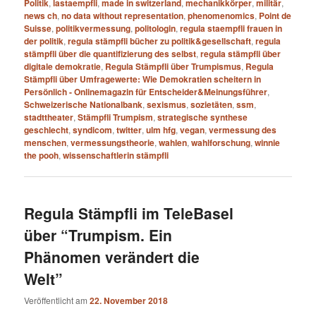
Politik
,
lastaempfli
,
made in switzerland
,
mechanikkörper
,
militär
,
news ch
,
no data without representation
,
phenomenomics
,
Point de
Suisse
,
politikvermessung
,
politologin
,
regula staempfli frauen in
der politik
,
regula stämpfli bücher zu politik&gesellschaft
,
regula
stämpfli über die quantifizierung des selbst
,
regula stämpfli über
digitale demokratie
,
Regula Stämpfli über Trumpismus
,
Regula
Stämpfli über Umfragewerte: Wie Demokratien scheitern in
Persönlich - Onlinemagazin für Entscheider&Meinungsführer
,
Schweizerische Nationalbank
,
sexismus
,
sozietäten
,
ssm
,
stadttheater
,
Stämpfli Trumpism
,
strategische synthese
geschlecht
,
syndicom
,
twitter
,
ulm hfg
,
vegan
,
vermessung des
menschen
,
vermessungstheorie
,
wahlen
,
wahlforschung
,
winnie
the pooh
,
wissenschaftlerin stämpfli
Regula Stämpfli im TeleBasel
über “Trumpism. Ein
Phänomen verändert die
Welt”
Veröffentlicht am
22. November 2018