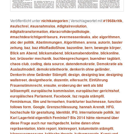
Veröffentlicht unter
nichtkategorien
|
Verschlagwortet mit
#1968kritik
,
#aufschrei
,
#ausnahmslos
,
#digitalrevolution
,
#digitaltransformation
,
#laracroftderpolitologie
,
#machtdesrichtigenfriseurs
,
#vermessenleaks
,
abc algorithmen
,
abc der politik
,
Abstimmungen
,
Algorithmen
,
arena
,
autorin
,
basler
zeitung
,
baz
,
baz #NoRadioShow
,
bazonline
,
bern
,
bewegte körper
,
Blick am Abend
,
blickamabend
,
blickamabendonline
,
blickonline
,
bot
,
brüsseler mechanik
,
buchbesprechungen
,
buendner tagblatt
,
chaos club
,
coding
,
data source
,
datendemokratie
,
Demokratie als
Auslaufmodell
,
demokratietheorie
,
denkerin ohne geländer
,
Denkerin ohne Geländer Stämpfli
,
design
,
designing law
,
designing
wallstreet
,
designtheorie
,
dozentin
,
eifersucht
,
Einführung
Frauenstimmrecht
,
ensuite
,
eroberung der welt als bild
laStaempfli
,
europäische kommission
,
europäischer gerichtshof
,
europäisches Parlament
,
Facebook
,
faz regula stämpfli
,
Feminismus
,
film und fernsehen
,
frankfurter buchmesse
,
function
follows form
,
Google
,
Grenzschliessung
,
hannah Arendt
,
HFG
,
hochschule für gestaltung
,
Identität
,
IFG
,
internationale politik
,
Ist
Karl Lagerfeld eigentlich Feminist? Bis 2014 hätte niemand über
diese Frage auch nur nachgedacht
,
keine daten ohne
repräsentation
,
klein report
,
kleinreport
,
kolumnistin stämpfli
,
körpervermessung
,
kritische theorie
,
kulturmagazin
,
Kunst und