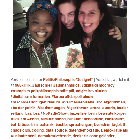
Veröffentlicht unter
Politik/Philosophie/Design/IT
|
Verschlagwortet mit
#1968kritik
,
#aufschrei
,
#ausnahmslos
,
#digitaldemocracy
#trumpism politphilosophin stämpfli
,
#digitalrevolution
,
#digitaltransformation
,
#laracroftderpolitologie
,
#machtdesrichtigenfriseurs
,
#vermessenleaks
,
abc algorithmen
,
abc der politik
,
Abstimmungen
,
Algorithmen
,
arena
,
autorin
,
basler
zeitung
,
baz
,
baz #NoRadioShow
,
bazonline
,
bern
,
bewegte körper
,
Blick am Abend
,
blickamabend
,
blickamabendonline
,
blickonline
,
bot
,
brüsseler mechanik
,
buchbesprechungen
,
buendner tagblatt
,
chaos club
,
coding
,
data source
,
datendemokratie
,
Demokratie als
Auslaufmodell
,
demokratietheorie
,
denkerin ohne geländer
,