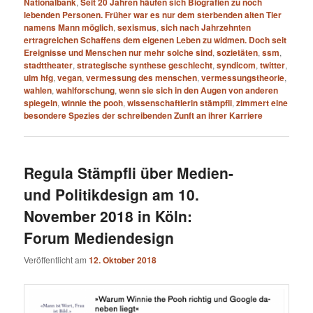
Nationalbank
,
Seit 20 Jahren häufen sich Biografien zu noch
lebenden Personen. Früher war es nur dem sterbenden alten Tier
namens Mann möglich
,
sexismus
,
sich nach Jahrzehnten
ertragreichen Schaffens dem eigenen Leben zu widmen. Doch seit
Ereignisse und Menschen nur mehr solche sind
,
sozietäten
,
ssm
,
stadttheater
,
strategische synthese geschlecht
,
syndicom
,
twitter
,
ulm hfg
,
vegan
,
vermessung des menschen
,
vermessungstheorie
,
wahlen
,
wahlforschung
,
wenn sie sich in den Augen von anderen
spiegeln
,
winnie the pooh
,
wissenschaftlerin stämpfli
,
zimmert eine
besondere Spezies der schreibenden Zunft an ihrer Karriere
Regula Stämpfli über Medien-
und Politikdesign am 10.
November 2018 in Köln:
Forum Mediendesign
Veröffentlicht am
12. Oktober 2018