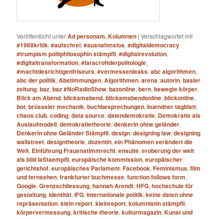
Veröffentlicht unter
Ad personam
,
Kolumnen
|
Verschlagwortet mit
#1968kritik
,
#aufschrei
,
#ausnahmslos
,
#digitaldemocracy
#trumpism politphilosophin stämpfli
,
#digitalrevolution
,
#digitaltransformation
,
#laracroftderpolitologie
,
#machtdesrichtigenfriseurs
,
#vermessenleaks
,
abc algorithmen
,
abc der politik
,
Abstimmungen
,
Algorithmen
,
arena
,
autorin
,
basler
zeitung
,
baz
,
baz #NoRadioShow
,
bazonline
,
bern
,
bewegte körper
,
Blick am Abend
,
blickamabend
,
blickamabendonline
,
blickonline
,
bot
,
brüsseler mechanik
,
buchbesprechungen
,
buendner tagblatt
,
chaos club
,
coding
,
data source
,
datendemokratie
,
Demokratie als
Auslaufmodell
,
demokratietheorie
,
denkerin ohne geländer
,
Denkerin ohne Geländer Stämpfli
,
design
,
designing law
,
designing
wallstreet
,
designtheorie
,
dozentin
,
ein Phänomen verändert die
Welt
,
Einführung Frauenstimmrecht
,
ensuite
,
eroberung der welt
als bild laStaempfli
,
europäische kommission
,
europäischer
gerichtshof
,
europäisches Parlament
,
Facebook
,
Feminismus
,
film
und fernsehen
,
frankfurter buchmesse
,
function follows form
,
Google
,
Grenzschliessung
,
hannah Arendt
,
HFG
,
hochschule für
gestaltung
,
Identität
,
IFG
,
internationale politik
,
keine daten ohne
repräsentation
,
klein report
,
kleinreport
,
kolumnistin stämpfli
,
körpervermessung
,
kritische theorie
,
kulturmagazin
,
Kunst und