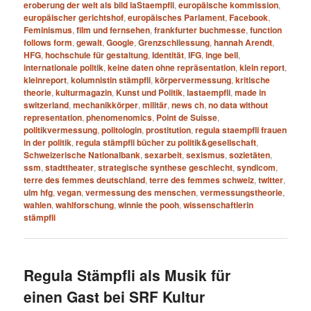
eroberung der welt als bild laStaempfli
,
europäische kommission
,
europäischer gerichtshof
,
europäisches Parlament
,
Facebook
,
Feminismus
,
film und fernsehen
,
frankfurter buchmesse
,
function
follows form
,
gewalt
,
Google
,
Grenzschliessung
,
hannah Arendt
,
HFG
,
hochschule für gestaltung
,
Identität
,
IFG
,
inge bell
,
internationale politik
,
keine daten ohne repräsentation
,
klein report
,
kleinreport
,
kolumnistin stämpfli
,
körpervermessung
,
kritische
theorie
,
kulturmagazin
,
Kunst und Politik
,
lastaempfli
,
made in
switzerland
,
mechanikkörper
,
militär
,
news ch
,
no data without
representation
,
phenomenomics
,
Point de Suisse
,
politikvermessung
,
politologin
,
prostitution
,
regula staempfli frauen
in der politik
,
regula stämpfli bücher zu politik&gesellschaft
,
Schweizerische Nationalbank
,
sexarbeit
,
sexismus
,
sozietäten
,
ssm
,
stadttheater
,
strategische synthese geschlecht
,
syndicom
,
terre des femmes deutschland
,
terre des femmes schweiz
,
twitter
,
ulm hfg
,
vegan
,
vermessung des menschen
,
vermessungstheorie
,
wahlen
,
wahlforschung
,
winnie the pooh
,
wissenschaftlerin
stämpfli
Regula Stämpfli als Musik für
einen Gast bei SRF Kultur