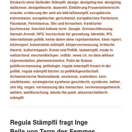
Denkerin ohne Geländer Stämpfli
,
design
,
designing law
,
designing
wallstreet
,
designtheorie
,
dozentin
,
Einführung Frauenstimmrecht
,
ensuite
,
eroberung der welt als bild laStaempfli
,
europäische
kommission
,
europäischer gerichtshof
,
europäisches Parlament
,
Facebook
,
Feminismus
,
film und fernsehen
,
frankfurter
buchmesse
,
function follows form
,
Google
,
Grenzschliessung
,
hannah Arendt
,
HFG
,
hochschule für gestaltung
,
Identität
,
IFG
,
internationale politik
,
keine daten ohne repräsentation
,
klein report
,
kleinreport
,
kolumnistin stämpfli
,
körpervermessung
,
kritische
theorie
,
kulturmagazin
,
Kunst und Politik
,
lastaempfli
,
made in
switzerland
,
mechanikkörper
,
militär
,
news ch
,
no data without
representation
,
phenomenomics
,
Point de Suisse
,
politikvermessung
,
politologin
,
regula staempfli frauen in der
politik
,
regula stämpfli bücher zu politik&gesellschaft
,
Schweizerische Nationalbank
,
sexismus
,
sozietäten
,
ssm
,
stadttheater
,
strategische synthese geschlecht
,
syndicom
,
twitter
,
ulm hfg
,
vegan
,
vermessung des menschen
,
vermessungstheorie
,
wahlen
,
wahlforschung
,
winnie the pooh
,
wissenschaftlerin
stämpfli
Regula Stämpfli fragt Inge
Belle von Terre des Femmes