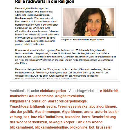
Veröffentlicht unter
nichtkategorien
|
Verschlagwortet mit
#1968kritik
,
#aufschrei
,
#ausnahmslos
,
#digitalrevolution
,
#digitaltransformation
,
#laracroftderpolitologie
,
#machtdesrichtigenfriseurs
,
#vermessenleaks
,
abc algorithmen
,
abc der politik
,
Abstimmungen
,
Algorithmen
,
arena
,
autorin
,
basler
zeitung
,
baz
,
baz #NoRadioShow
,
bazonline
,
bern
,
Beschränkung
der Wochenarbeitszeit
,
bewegte körper
,
Blick am Abend
,
blickamabend
,
blickamabendonline
,
blickonline
,
bot
,
brüsseler