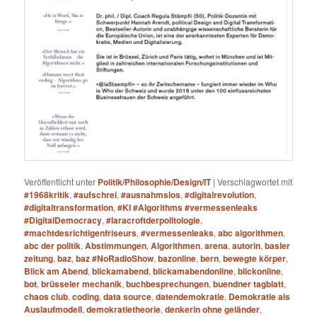
Veröffentlicht unter
Politik/Philosophie/Design/IT
|
Verschlagwortet mit
#1968kritik
,
#aufschrei
,
#ausnahmslos
,
#digitalrevolution
,
#digitaltransformation
,
#KI #Algorithms #vermessenleaks
#DigitalDemocracy
,
#laracroftderpolitologie
,
#machtdesrichtigenfriseurs
,
#vermessenleaks
,
abc algorithmen
,
abc der politik
,
Abstimmungen
,
Algorithmen
,
arena
,
autorin
,
basler
zeitung
,
baz
,
baz #NoRadioShow
,
bazonline
,
bern
,
bewegte körper
,
Blick am Abend
,
blickamabend
,
blickamabendonline
,
blickonline
,
bot
,
brüsseler mechanik
,
buchbesprechungen
,
buendner tagblatt
,
chaos club
,
coding
,
data source
,
datendemokratie
,
Demokratie als
Auslaufmodell
,
demokratietheorie
,
denkerin ohne geländer
,