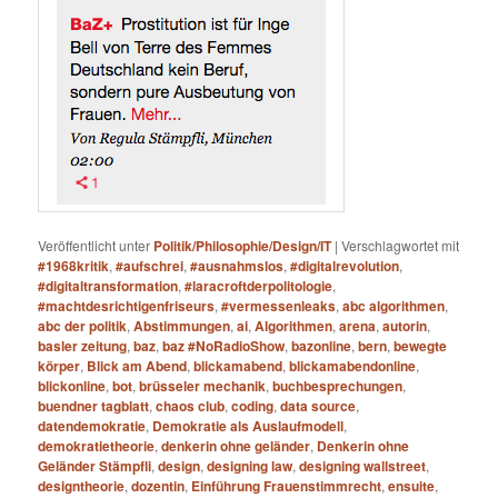
Veröffentlicht unter
Politik/Philosophie/Design/IT
|
Verschlagwortet mit
#1968kritik
,
#aufschrei
,
#ausnahmslos
,
#digitalrevolution
,
#digitaltransformation
,
#laracroftderpolitologie
,
#machtdesrichtigenfriseurs
,
#vermessenleaks
,
abc algorithmen
,
abc der politik
,
Abstimmungen
,
ai
,
Algorithmen
,
arena
,
autorin
,
basler zeitung
,
baz
,
baz #NoRadioShow
,
bazonline
,
bern
,
bewegte
körper
,
Blick am Abend
,
blickamabend
,
blickamabendonline
,
blickonline
,
bot
,
brüsseler mechanik
,
buchbesprechungen
,
buendner tagblatt
,
chaos club
,
coding
,
data source
,
datendemokratie
,
Demokratie als Auslaufmodell
,
demokratietheorie
,
denkerin ohne geländer
,
Denkerin ohne
Geländer Stämpfli
,
design
,
designing law
,
designing wallstreet
,
designtheorie
,
dozentin
,
Einführung Frauenstimmrecht
,
ensuite
,