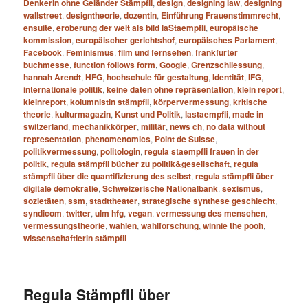
Denkerin ohne Geländer Stämpfli
,
design
,
designing law
,
designing
wallstreet
,
designtheorie
,
dozentin
,
Einführung Frauenstimmrecht
,
ensuite
,
eroberung der welt als bild laStaempfli
,
europäische
kommission
,
europäischer gerichtshof
,
europäisches Parlament
,
Facebook
,
Feminismus
,
film und fernsehen
,
frankfurter
buchmesse
,
function follows form
,
Google
,
Grenzschliessung
,
hannah Arendt
,
HFG
,
hochschule für gestaltung
,
Identität
,
IFG
,
internationale politik
,
keine daten ohne repräsentation
,
klein report
,
kleinreport
,
kolumnistin stämpfli
,
körpervermessung
,
kritische
theorie
,
kulturmagazin
,
Kunst und Politik
,
lastaempfli
,
made in
switzerland
,
mechanikkörper
,
militär
,
news ch
,
no data without
representation
,
phenomenomics
,
Point de Suisse
,
politikvermessung
,
politologin
,
regula staempfli frauen in der
politik
,
regula stämpfli bücher zu politik&gesellschaft
,
regula
stämpfli über die quantifizierung des selbst
,
regula stämpfli über
digitale demokratie
,
Schweizerische Nationalbank
,
sexismus
,
sozietäten
,
ssm
,
stadttheater
,
strategische synthese geschlecht
,
syndicom
,
twitter
,
ulm hfg
,
vegan
,
vermessung des menschen
,
vermessungstheorie
,
wahlen
,
wahlforschung
,
winnie the pooh
,
wissenschaftlerin stämpfli
Regula Stämpfli über