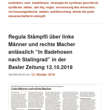
sozietäten
,
ssm
,
stadttheater
,
strategische synthese geschlecht
,
syndicom
,
twitter
,
ulm hfg
,
vegan
,
vermessung des menschen
,
vermessungstheorie
,
wahlen
,
wahlforschung
,
winnie the pooh
,
wissenschaftlerin stämpfli
Regula Stämpfli über linke
Männer und rechte Macher
anlässlich “In Badehosen
nach Stalingrad” in der
Basler Zeitung 12.10.2018
Veröffentlicht am
13. Oktober 2018