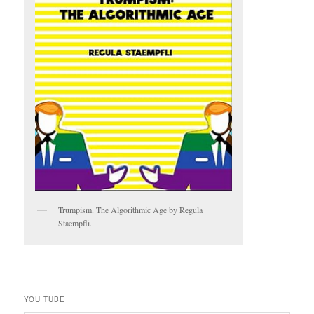
Trumpism. The Algorithmic Age by Regula
Staempfli.
YOU TUBE