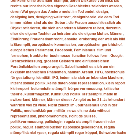
Denkerin ohne Geländer Stämpfli
,
deren Diskurse von links bis
rechts nur innerhalb des eigenen Geschlechts zelebriert werden
,
deren Wut gegen das Andere meist im Tod endet
,
design
,
designing law
,
designing wallstreet
,
designtheorie
,
die dem Tod
immer näher sind als der Geburt
,
die Frauen ausschliesslich als
Objekt referieren
,
die sich an anderen Männern reiben
,
dozentin
,
eher die eigene Tochter zu heiraten als die eigene Mutter. Männer
,
Einführung Frauenstimmrecht
,
ensuite
,
eroberung der welt als bild
laStaempfli
,
europäische kommission
,
europäischer gerichtshof
,
europäisches Parlament
,
Facebook
,
Feminismus
,
film und
fernsehen
,
frankfurter buchmesse
,
function follows form
,
Google
,
Grenzschliessung
,
grossen Geistern und einflussreichen
Persönlichkeiten emporangelt. Dabei handelt es sich um ein
exklusiv männliches Phänomen
,
hannah Arendt
,
HFG
,
hochschule
für gestaltung
,
Identität
,
IFG
,
indem sie sich an lebenden Machern
,
internationale politik
,
keine daten ohne repräsentation
,
klein report
,
kleinreport
,
kolumnistin stämpfli
,
körpervermessung
,
kritische
theorie
,
kulturmagazin
,
Kunst und Politik
,
lastaempfli
,
made in
switzerland
,
Männer
,
Männer dieser Art gibt es im 21. Jahrhundert
wahrlich viel zu viele. Nicht zuletzt im Journalismus und in der
Politik.
,
mechanikkörper
,
militär
,
news ch
,
no data without
representation
,
phenomenomics
,
Point de Suisse
,
politikvermessung
,
politologin
,
regula staempfli frauen in der
politik
,
regula stämpfli bücher zu politik&gesellschaft
,
regula
stämpfli daniel ryser
,
regula stämpfli roger köppel
,
Schweizerische