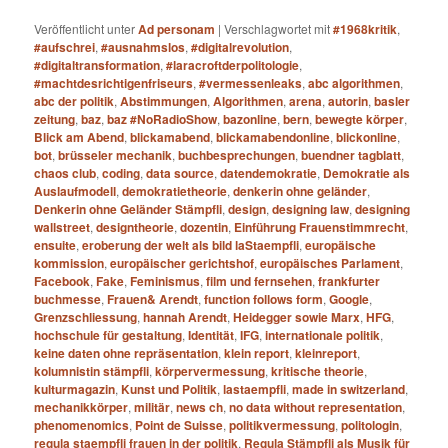
Veröffentlicht unter
Ad personam
|
Verschlagwortet mit
#1968kritik
,
#aufschrei
,
#ausnahmslos
,
#digitalrevolution
,
#digitaltransformation
,
#laracroftderpolitologie
,
#machtdesrichtigenfriseurs
,
#vermessenleaks
,
abc algorithmen
,
abc der politik
,
Abstimmungen
,
Algorithmen
,
arena
,
autorin
,
basler
zeitung
,
baz
,
baz #NoRadioShow
,
bazonline
,
bern
,
bewegte körper
,
Blick am Abend
,
blickamabend
,
blickamabendonline
,
blickonline
,
bot
,
brüsseler mechanik
,
buchbesprechungen
,
buendner tagblatt
,
chaos club
,
coding
,
data source
,
datendemokratie
,
Demokratie als
Auslaufmodell
,
demokratietheorie
,
denkerin ohne geländer
,
Denkerin ohne Geländer Stämpfli
,
design
,
designing law
,
designing
wallstreet
,
designtheorie
,
dozentin
,
Einführung Frauenstimmrecht
,
ensuite
,
eroberung der welt als bild laStaempfli
,
europäische
kommission
,
europäischer gerichtshof
,
europäisches Parlament
,
Facebook
,
Fake
,
Feminismus
,
film und fernsehen
,
frankfurter
buchmesse
,
Frauen& Arendt
,
function follows form
,
Google
,
Grenzschliessung
,
hannah Arendt
,
Heidegger sowie Marx
,
HFG
,
hochschule für gestaltung
,
Identität
,
IFG
,
internationale politik
,
keine daten ohne repräsentation
,
klein report
,
kleinreport
,
kolumnistin stämpfli
,
körpervermessung
,
kritische theorie
,
kulturmagazin
,
Kunst und Politik
,
lastaempfli
,
made in switzerland
,
mechanikkörper
,
militär
,
news ch
,
no data without representation
,
phenomenomics
,
Point de Suisse
,
politikvermessung
,
politologin
,
regula staempfli frauen in der politik
,
Regula Stämpfli als Musik für