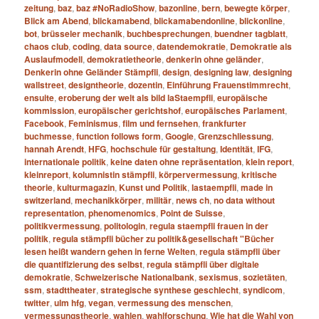
zeitung
,
baz
,
baz #NoRadioShow
,
bazonline
,
bern
,
bewegte körper
,
Blick am Abend
,
blickamabend
,
blickamabendonline
,
blickonline
,
bot
,
brüsseler mechanik
,
buchbesprechungen
,
buendner tagblatt
,
chaos club
,
coding
,
data source
,
datendemokratie
,
Demokratie als
Auslaufmodell
,
demokratietheorie
,
denkerin ohne geländer
,
Denkerin ohne Geländer Stämpfli
,
design
,
designing law
,
designing
wallstreet
,
designtheorie
,
dozentin
,
Einführung Frauenstimmrecht
,
ensuite
,
eroberung der welt als bild laStaempfli
,
europäische
kommission
,
europäischer gerichtshof
,
europäisches Parlament
,
Facebook
,
Feminismus
,
film und fernsehen
,
frankfurter
buchmesse
,
function follows form
,
Google
,
Grenzschliessung
,
hannah Arendt
,
HFG
,
hochschule für gestaltung
,
Identität
,
IFG
,
internationale politik
,
keine daten ohne repräsentation
,
klein report
,
kleinreport
,
kolumnistin stämpfli
,
körpervermessung
,
kritische
theorie
,
kulturmagazin
,
Kunst und Politik
,
lastaempfli
,
made in
switzerland
,
mechanikkörper
,
militär
,
news ch
,
no data without
representation
,
phenomenomics
,
Point de Suisse
,
politikvermessung
,
politologin
,
regula staempfli frauen in der
politik
,
regula stämpfli bücher zu politik&gesellschaft "Bücher
lesen heißt wandern gehen in ferne Welten
,
regula stämpfli über
die quantifizierung des selbst
,
regula stämpfli über digitale
demokratie
,
Schweizerische Nationalbank
,
sexismus
,
sozietäten
,
ssm
,
stadttheater
,
strategische synthese geschlecht
,
syndicom
,
twitter
,
ulm hfg
,
vegan
,
vermessung des menschen
,
vermessungstheorie
,
wahlen
,
wahlforschung
,
Wie hat die Wahl von