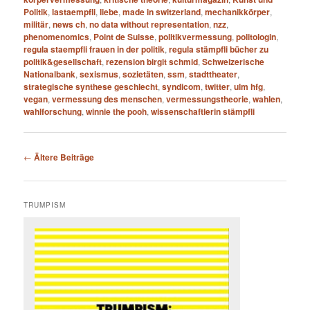
Politik
,
lastaempfli
,
liebe
,
made in switzerland
,
mechanikkörper
,
militär
,
news ch
,
no data without representation
,
nzz
,
phenomenomics
,
Point de Suisse
,
politikvermessung
,
politologin
,
regula staempfli frauen in der politik
,
regula stämpfli bücher zu
politik&gesellschaft
,
rezension birgit schmid
,
Schweizerische
Nationalbank
,
sexismus
,
sozietäten
,
ssm
,
stadttheater
,
strategische synthese geschlecht
,
syndicom
,
twitter
,
ulm hfg
,
vegan
,
vermessung des menschen
,
vermessungstheorie
,
wahlen
,
wahlforschung
,
winnie the pooh
,
wissenschaftlerin stämpfli
Beitragsnavigation
←
Ältere Beiträge
TRUMPISM