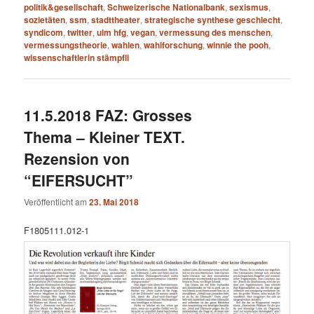
politik&gesellschaft
,
Schweizerische Nationalbank
,
sexismus
,
sozietäten
,
ssm
,
stadttheater
,
strategische synthese geschlecht
,
syndicom
,
twitter
,
ulm hfg
,
vegan
,
vermessung des menschen
,
vermessungstheorie
,
wahlen
,
wahlforschung
,
winnie the pooh
,
wissenschaftlerin stämpfli
11.5.2018 FAZ: Grosses
Thema – Kleiner TEXT.
Rezension von
“EIFERSUCHT”
Veröffentlicht am
23. Mai 2018
F1805111.012-1