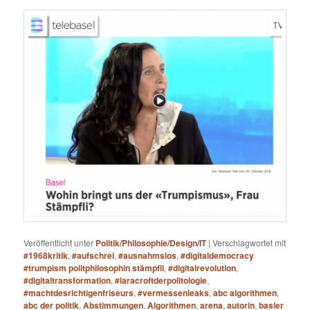
Veröffentlicht unter
Politik/Philosophie/Design/IT
|
Verschlagwortet mit
#1968kritik
,
#aufschrei
,
#ausnahmslos
,
#digitaldemocracy
#trumpism politphilosophin stämpfli
,
#digitalrevolution
,
#digitaltransformation
,
#laracroftderpolitologie
,
#machtdesrichtigenfriseurs
,
#vermessenleaks
,
abc algorithmen
,
abc der politik
,
Abstimmungen
,
Algorithmen
,
arena
,
autorin
,
basler