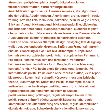
#trumpism politphilosophin stämpfli
,
#digitalrevolution
,
#digitaltransformation
,
#laracroftderpolitologie
,
#machtdesrichtigenfriseurs
,
#vermessenleaks
,
abc algorithmen
,
abc der politik
,
Abstimmungen
,
Algorithmen
,
arena
,
autorin
,
basler
zeitung
,
baz
,
baz #NoRadioShow
,
bazonline
,
bern
,
bewegte körper
,
Blick am Abend
,
blickamabend
,
blickamabendonline
,
blickonline
,
bot
,
brüsseler mechanik
,
buchbesprechungen
,
buendner tagblatt
,
chaos club
,
coding
,
data source
,
datendemokratie
,
Demokratie als
Auslaufmodell
,
demokratietheorie
,
denkerin ohne geländer
,
Denkerin ohne Geländer Stämpfli
,
design
,
designing law
,
designing
wallstreet
,
designtheorie
,
dozentin
,
Einführung Frauenstimmrecht
,
ensuite
,
eroberung der welt als bild laStaempfli
,
europäische
kommission
,
europäischer gerichtshof
,
europäisches Parlament
,
Facebook
,
Feminismus
,
film und fernsehen
,
frankfurter
buchmesse
,
function follows form
,
Google
,
Grenzschliessung
,
hannah Arendt
,
HFG
,
hochschule für gestaltung
,
Identität
,
IFG
,
internationale politik
,
keine daten ohne repräsentation
,
klein report
,
kleinreport
,
kolumnistin stämpfli
,
körpervermessung
,
kritische
theorie
,
kulturmagazin
,
Kunst und Politik
,
lastaempfli
,
made in
switzerland
,
mechanikkörper
,
militär
,
news ch
,
no data without
representation
,
phenomenomics
,
Point de Suisse
,
politikvermessung
,
politologin
,
regula staempfli frauen in der
politik
,
regula stämpfli bücher zu politik&gesellschaft
,
regula
stämpfli über die quantifizierung des selbst
,
regula stämpfli über
digitale demokratie
,
Schweizerische Nationalbank
,
sexismus
,