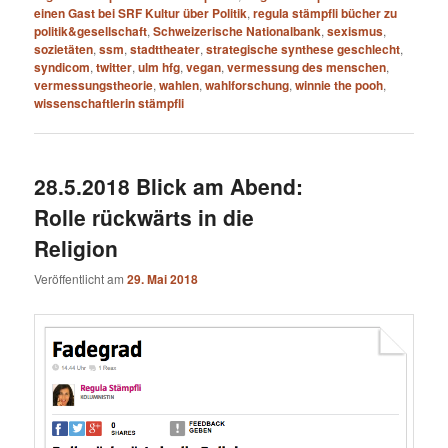
einen Gast bei SRF Kultur über Politik
,
regula stämpfli bücher zu
politik&gesellschaft
,
Schweizerische Nationalbank
,
sexismus
,
sozietäten
,
ssm
,
stadttheater
,
strategische synthese geschlecht
,
syndicom
,
twitter
,
ulm hfg
,
vegan
,
vermessung des menschen
,
vermessungstheorie
,
wahlen
,
wahlforschung
,
winnie the pooh
,
wissenschaftlerin stämpfli
28.5.2018 Blick am Abend:
Rolle rückwärts in die
Religion
Veröffentlicht am
29. Mai 2018