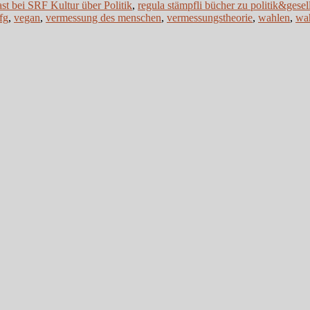
st bei SRF Kultur über Politik
,
regula stämpfli bücher zu politik&gesel
fg
,
vegan
,
vermessung des menschen
,
vermessungstheorie
,
wahlen
,
wa