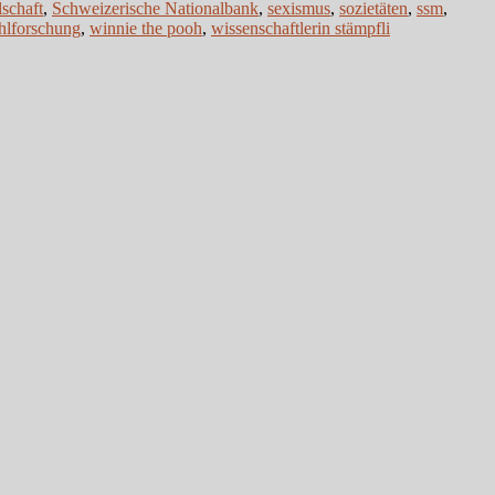
lschaft
,
Schweizerische Nationalbank
,
sexismus
,
sozietäten
,
ssm
,
hlforschung
,
winnie the pooh
,
wissenschaftlerin stämpfli