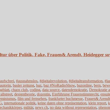
ltur über Politik, Fake, Frauen& Arendt, Heidegger s
aufschrei
,
#ausnahmslos
,
#digitalrevolution
,
#digitaltransformation
,
#la
autorin
,
basler zeitung
,
baz
,
baz #NoRadioShow
,
bazonline
,
bern
,
bewe
gblatt
,
chaos club
,
coding
,
data source
,
datendemokratie
,
Demokratie a
llstreet
,
designtheorie
,
dozentin
,
Einführung Frauenstimmrecht
,
ensuit
eminismus
,
film und fernsehen
,
frankfurter buchmesse
,
Frauen& Arendt
G
,
internationale politik
,
keine daten ohne repräsentation
,
klein report
,
k
echanikkörper
,
militär
,
news ch
,
no data without representation
,
pheno