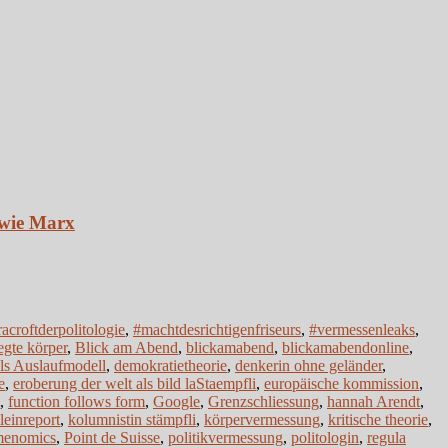
owie Marx
racroftderpolitologie
,
#machtdesrichtigenfriseurs
,
#vermessenleaks
,
gte körper
,
Blick am Abend
,
blickamabend
,
blickamabendonline
,
ls Auslaufmodell
,
demokratietheorie
,
denkerin ohne geländer
,
e
,
eroberung der welt als bild laStaempfli
,
europäische kommission
,
,
function follows form
,
Google
,
Grenzschliessung
,
hannah Arendt
,
leinreport
,
kolumnistin stämpfli
,
körpervermessung
,
kritische theorie
,
menomics
,
Point de Suisse
,
politikvermessung
,
politologin
,
regula