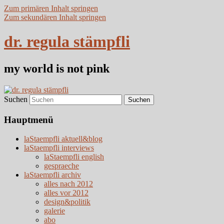
Zum primären Inhalt springen
Zum sekundären Inhalt springen
dr. regula stämpfli
my world is not pink
Suchen
Hauptmenü
laStaempfli aktuell&blog
laStaempfli interviews
laStaempfli english
gespraeche
laStaempfli archiv
alles nach 2012
alles vor 2012
design&politik
galerie
abo