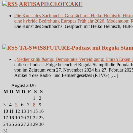
ARTISAPIECEOFCAKE
Die Kunst des Sachbuchs: Gespräch mit Heiko Heinisch, Histor
eine hybride Bedrohung Europas Frühjahr 2026. Moderation: Re
Die Kunst des Sachbuchs: Gespräch mit Heiko Heinisch, Histor
TA-SWISSFUTURE-Podcast mit Regula Stämp
„Medienkritik &amp; Demokratie-Verteidigung: Emrah Erken
n dieser Podcast-Folge beleuchtet Regula Stämpfli die Popul
vor, im Zeitraum vom 27. November 2024 bis 27. Februar 2025
Artikel 4 des Radio- und Fernsehgesetzes (RTVG) […]
August 2026
M
D
M
D
F
S
S
1
2
3
4
5
6
7
8
9
10
11
12
13
14
15
16
17
18
19
20
21
22
23
24
25
26
27
28
29
30
31