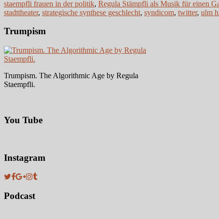
staempfli frauen in der politik
,
Regula Stämpfli als Musik für einen Ga
stadttheater
,
strategische synthese geschlecht
,
syndicom
,
twitter
,
ulm h
Trumpism
Trumpism. The Algorithmic Age by Regula
Staempfli.
You Tube
Instagram
Podcast