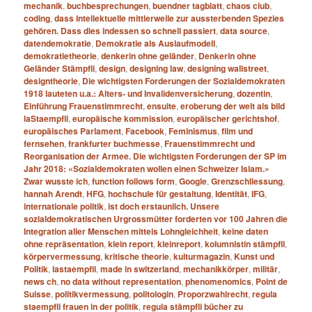
mechanik
,
buchbesprechungen
,
buendner tagblatt
,
chaos club
,
coding
,
dass Intellektuelle mittlerweile zur aussterbenden Spezies
gehören. Dass dies indessen so schnell passiert
,
data source
,
datendemokratie
,
Demokratie als Auslaufmodell
,
demokratietheorie
,
denkerin ohne geländer
,
Denkerin ohne
Geländer Stämpfli
,
design
,
designing law
,
designing wallstreet
,
designtheorie
,
Die wichtigsten Forderungen der Sozialdemokraten
1918 lauteten u.a.: Alters- und Invalidenversicherung
,
dozentin
,
Einführung Frauenstimmrecht
,
ensuite
,
eroberung der welt als bild
laStaempfli
,
europäische kommission
,
europäischer gerichtshof
,
europäisches Parlament
,
Facebook
,
Feminismus
,
film und
fernsehen
,
frankfurter buchmesse
,
Frauenstimmrecht und
Reorganisation der Armee. Die wichtigsten Forderungen der SP im
Jahr 2018: «Sozialdemokraten wollen einen Schweizer Islam.»
Zwar wusste ich
,
function follows form
,
Google
,
Grenzschliessung
,
hannah Arendt
,
HFG
,
hochschule für gestaltung
,
Identität
,
IFG
,
internationale politik
,
ist doch erstaunlich. Unsere
sozialdemokratischen Urgrossmütter forderten vor 100 Jahren die
Integration aller Menschen mittels Lohngleichheit
,
keine daten
ohne repräsentation
,
klein report
,
kleinreport
,
kolumnistin stämpfli
,
körpervermessung
,
kritische theorie
,
kulturmagazin
,
Kunst und
Politik
,
lastaempfli
,
made in switzerland
,
mechanikkörper
,
militär
,
news ch
,
no data without representation
,
phenomenomics
,
Point de
Suisse
,
politikvermessung
,
politologin
,
Proporzwahlrecht
,
regula
staempfli frauen in der politik
,
regula stämpfli bücher zu