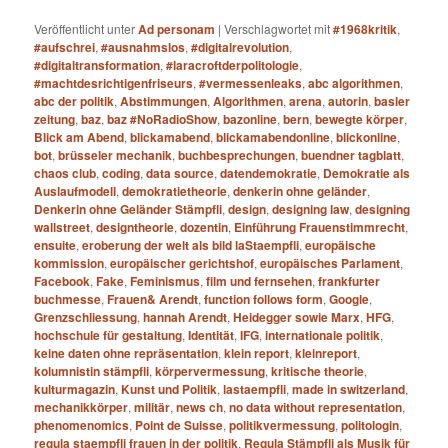
Veröffentlicht unter
Ad personam
|
Verschlagwortet mit
#1968kritik
,
#aufschrei
,
#ausnahmslos
,
#digitalrevolution
,
#digitaltransformation
,
#laracroftderpolitologie
,
#machtdesrichtigenfriseurs
,
#vermessenleaks
,
abc algorithmen
,
abc der politik
,
Abstimmungen
,
Algorithmen
,
arena
,
autorin
,
basler
zeitung
,
baz
,
baz #NoRadioShow
,
bazonline
,
bern
,
bewegte körper
,
Blick am Abend
,
blickamabend
,
blickamabendonline
,
blickonline
,
bot
,
brüsseler mechanik
,
buchbesprechungen
,
buendner tagblatt
,
chaos club
,
coding
,
data source
,
datendemokratie
,
Demokratie als
Auslaufmodell
,
demokratietheorie
,
denkerin ohne geländer
,
Denkerin ohne Geländer Stämpfli
,
design
,
designing law
,
designing
wallstreet
,
designtheorie
,
dozentin
,
Einführung Frauenstimmrecht
,
ensuite
,
eroberung der welt als bild laStaempfli
,
europäische
kommission
,
europäischer gerichtshof
,
europäisches Parlament
,
Facebook
,
Fake
,
Feminismus
,
film und fernsehen
,
frankfurter
buchmesse
,
Frauen& Arendt
,
function follows form
,
Google
,
Grenzschliessung
,
hannah Arendt
,
Heidegger sowie Marx
,
HFG
,
hochschule für gestaltung
,
Identität
,
IFG
,
internationale politik
,
keine daten ohne repräsentation
,
klein report
,
kleinreport
,
kolumnistin stämpfli
,
körpervermessung
,
kritische theorie
,
kulturmagazin
,
Kunst und Politik
,
lastaempfli
,
made in switzerland
,
mechanikkörper
,
militär
,
news ch
,
no data without representation
,
phenomenomics
,
Point de Suisse
,
politikvermessung
,
politologin
,
regula staempfli frauen in der politik
,
Regula Stämpfli als Musik für