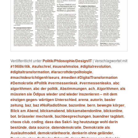
Veröffentlicht unter
Politik/Philosophie/Design/IT
|
Verschlagwortet mit
#1968kritik
,
#aufschrei
,
#ausnahmslos
,
#digitalrevolution
,
#digitaltransformation
,
#laracroftderpolitologie
,
#machtdesrichtigenfriseurs
,
#medien #DigitalTransformation
#Demokratie #Politik #vermessenleak
,
#vermessenleaks
,
abc
algorithmen
,
abc der politik
,
Abstimmungen
,
ach
,
Algorithmen
,
als
müssten sie Ödipus wieder und wieder inszenieren – mit dem
einzigen gegen- wärtigen Unterschied
,
arena
,
autorin
,
basler
zeitung
,
baz
,
baz #NoRadioShow
,
bazonline
,
bern
,
bewegte körper
,
Blick am Abend
,
blickamabend
,
blickamabendonline
,
blickonline
,
bot
,
brüsseler mechanik
,
buchbesprechungen
,
buendner tagblatt
,
chaos club
,
coding
,
dass das Sakri- leg heutzutage wohl darin
bestünde
,
data source
,
datendemokratie
,
Demokratie als
Auslaufmodell
,
demokratietheorie
,
denkerin ohne geländer
,