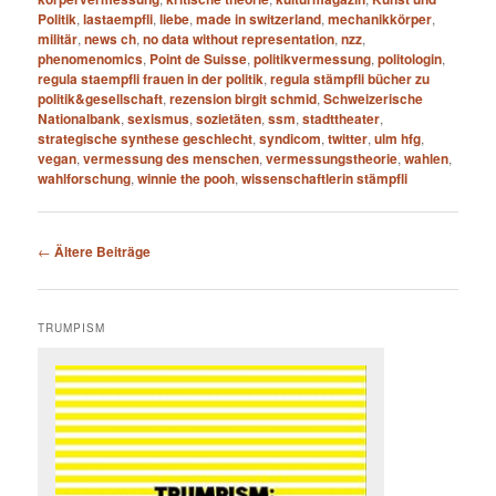
Politik
,
lastaempfli
,
liebe
,
made in switzerland
,
mechanikkörper
,
militär
,
news ch
,
no data without representation
,
nzz
,
phenomenomics
,
Point de Suisse
,
politikvermessung
,
politologin
,
regula staempfli frauen in der politik
,
regula stämpfli bücher zu
politik&gesellschaft
,
rezension birgit schmid
,
Schweizerische
Nationalbank
,
sexismus
,
sozietäten
,
ssm
,
stadttheater
,
strategische synthese geschlecht
,
syndicom
,
twitter
,
ulm hfg
,
vegan
,
vermessung des menschen
,
vermessungstheorie
,
wahlen
,
wahlforschung
,
winnie the pooh
,
wissenschaftlerin stämpfli
Beitragsnavigation
←
Ältere Beiträge
TRUMPISM