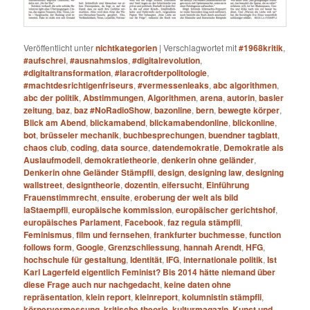
Veröffentlicht unter
nichtkategorien
|
Verschlagwortet mit
#1968kritik
,
#aufschrei
,
#ausnahmslos
,
#digitalrevolution
,
#digitaltransformation
,
#laracroftderpolitologie
,
#machtdesrichtigenfriseurs
,
#vermessenleaks
,
abc algorithmen
,
abc der politik
,
Abstimmungen
,
Algorithmen
,
arena
,
autorin
,
basler
zeitung
,
baz
,
baz #NoRadioShow
,
bazonline
,
bern
,
bewegte körper
,
Blick am Abend
,
blickamabend
,
blickamabendonline
,
blickonline
,
bot
,
brüsseler mechanik
,
buchbesprechungen
,
buendner tagblatt
,
chaos club
,
coding
,
data source
,
datendemokratie
,
Demokratie als
Auslaufmodell
,
demokratietheorie
,
denkerin ohne geländer
,
Denkerin ohne Geländer Stämpfli
,
design
,
designing law
,
designing
wallstreet
,
designtheorie
,
dozentin
,
eifersucht
,
Einführung
Frauenstimmrecht
,
ensuite
,
eroberung der welt als bild
laStaempfli
,
europäische kommission
,
europäischer gerichtshof
,
europäisches Parlament
,
Facebook
,
faz regula stämpfli
,
Feminismus
,
film und fernsehen
,
frankfurter buchmesse
,
function
follows form
,
Google
,
Grenzschliessung
,
hannah Arendt
,
HFG
,
hochschule für gestaltung
,
Identität
,
IFG
,
internationale politik
,
Ist
Karl Lagerfeld eigentlich Feminist? Bis 2014 hätte niemand über
diese Frage auch nur nachgedacht
,
keine daten ohne
repräsentation
,
klein report
,
kleinreport
,
kolumnistin stämpfli
,
körpervermessung
,
kritische theorie
,
kulturmagazin
,
Kunst und