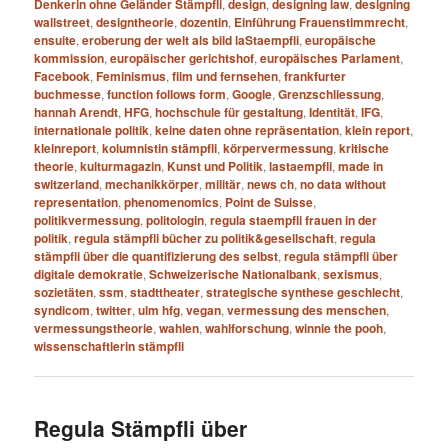
Denkerin ohne Geländer Stämpfli
,
design
,
designing law
,
designing
wallstreet
,
designtheorie
,
dozentin
,
Einführung Frauenstimmrecht
,
ensuite
,
eroberung der welt als bild laStaempfli
,
europäische
kommission
,
europäischer gerichtshof
,
europäisches Parlament
,
Facebook
,
Feminismus
,
film und fernsehen
,
frankfurter
buchmesse
,
function follows form
,
Google
,
Grenzschliessung
,
hannah Arendt
,
HFG
,
hochschule für gestaltung
,
Identität
,
IFG
,
internationale politik
,
keine daten ohne repräsentation
,
klein report
,
kleinreport
,
kolumnistin stämpfli
,
körpervermessung
,
kritische
theorie
,
kulturmagazin
,
Kunst und Politik
,
lastaempfli
,
made in
switzerland
,
mechanikkörper
,
militär
,
news ch
,
no data without
representation
,
phenomenomics
,
Point de Suisse
,
politikvermessung
,
politologin
,
regula staempfli frauen in der
politik
,
regula stämpfli bücher zu politik&gesellschaft
,
regula
stämpfli über die quantifizierung des selbst
,
regula stämpfli über
digitale demokratie
,
Schweizerische Nationalbank
,
sexismus
,
sozietäten
,
ssm
,
stadttheater
,
strategische synthese geschlecht
,
syndicom
,
twitter
,
ulm hfg
,
vegan
,
vermessung des menschen
,
vermessungstheorie
,
wahlen
,
wahlforschung
,
winnie the pooh
,
wissenschaftlerin stämpfli
Regula Stämpfli über