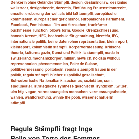
Denkerin ohne Geländer Stämpfli
,
design
,
designing law
,
designing
wallstreet
,
designtheorie
,
dozentin
,
Einführung Frauenstimmrecht
,
ensuite
,
eroberung der welt als bild laStaempfli
,
europäische
kommission
,
europäischer gerichtshof
,
europäisches Parlament
,
Facebook
,
Feminismus
,
film und fernsehen
,
frankfurter
buchmesse
,
function follows form
,
Google
,
Grenzschliessung
,
hannah Arendt
,
HFG
,
hochschule für gestaltung
,
Identität
,
IFG
,
internationale politik
,
keine daten ohne repräsentation
,
klein report
,
kleinreport
,
kolumnistin stämpfli
,
körpervermessung
,
kritische
theorie
,
kulturmagazin
,
Kunst und Politik
,
lastaempfli
,
made in
switzerland
,
mechanikkörper
,
militär
,
news ch
,
no data without
representation
,
phenomenomics
,
Point de Suisse
,
politikvermessung
,
politologin
,
regula staempfli frauen in der
politik
,
regula stämpfli bücher zu politik&gesellschaft
,
Schweizerische Nationalbank
,
sexismus
,
sozietäten
,
ssm
,
stadttheater
,
strategische synthese geschlecht
,
syndicom
,
twitter
,
ulm hfg
,
vegan
,
vermessung des menschen
,
vermessungstheorie
,
wahlen
,
wahlforschung
,
winnie the pooh
,
wissenschaftlerin
stämpfli
Regula Stämpfli fragt Inge
Belle von Terre des Femmes