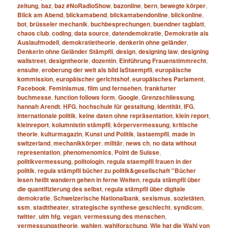
zeitung
,
baz
,
baz #NoRadioShow
,
bazonline
,
bern
,
bewegte körper
,
Blick am Abend
,
blickamabend
,
blickamabendonline
,
blickonline
,
bot
,
brüsseler mechanik
,
buchbesprechungen
,
buendner tagblatt
,
chaos club
,
coding
,
data source
,
datendemokratie
,
Demokratie als
Auslaufmodell
,
demokratietheorie
,
denkerin ohne geländer
,
Denkerin ohne Geländer Stämpfli
,
design
,
designing law
,
designing
wallstreet
,
designtheorie
,
dozentin
,
Einführung Frauenstimmrecht
,
ensuite
,
eroberung der welt als bild laStaempfli
,
europäische
kommission
,
europäischer gerichtshof
,
europäisches Parlament
,
Facebook
,
Feminismus
,
film und fernsehen
,
frankfurter
buchmesse
,
function follows form
,
Google
,
Grenzschliessung
,
hannah Arendt
,
HFG
,
hochschule für gestaltung
,
Identität
,
IFG
,
internationale politik
,
keine daten ohne repräsentation
,
klein report
,
kleinreport
,
kolumnistin stämpfli
,
körpervermessung
,
kritische
theorie
,
kulturmagazin
,
Kunst und Politik
,
lastaempfli
,
made in
switzerland
,
mechanikkörper
,
militär
,
news ch
,
no data without
representation
,
phenomenomics
,
Point de Suisse
,
politikvermessung
,
politologin
,
regula staempfli frauen in der
politik
,
regula stämpfli bücher zu politik&gesellschaft "Bücher
lesen heißt wandern gehen in ferne Welten
,
regula stämpfli über
die quantifizierung des selbst
,
regula stämpfli über digitale
demokratie
,
Schweizerische Nationalbank
,
sexismus
,
sozietäten
,
ssm
,
stadttheater
,
strategische synthese geschlecht
,
syndicom
,
twitter
,
ulm hfg
,
vegan
,
vermessung des menschen
,
vermessungstheorie
,
wahlen
,
wahlforschung
,
Wie hat die Wahl von