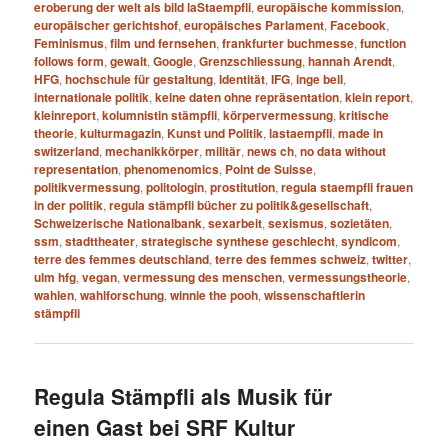
eroberung der welt als bild laStaempfli
,
europäische kommission
,
europäischer gerichtshof
,
europäisches Parlament
,
Facebook
,
Feminismus
,
film und fernsehen
,
frankfurter buchmesse
,
function
follows form
,
gewalt
,
Google
,
Grenzschliessung
,
hannah Arendt
,
HFG
,
hochschule für gestaltung
,
Identität
,
IFG
,
inge bell
,
internationale politik
,
keine daten ohne repräsentation
,
klein report
,
kleinreport
,
kolumnistin stämpfli
,
körpervermessung
,
kritische
theorie
,
kulturmagazin
,
Kunst und Politik
,
lastaempfli
,
made in
switzerland
,
mechanikkörper
,
militär
,
news ch
,
no data without
representation
,
phenomenomics
,
Point de Suisse
,
politikvermessung
,
politologin
,
prostitution
,
regula staempfli frauen
in der politik
,
regula stämpfli bücher zu politik&gesellschaft
,
Schweizerische Nationalbank
,
sexarbeit
,
sexismus
,
sozietäten
,
ssm
,
stadttheater
,
strategische synthese geschlecht
,
syndicom
,
terre des femmes deutschland
,
terre des femmes schweiz
,
twitter
,
ulm hfg
,
vegan
,
vermessung des menschen
,
vermessungstheorie
,
wahlen
,
wahlforschung
,
winnie the pooh
,
wissenschaftlerin
stämpfli
Regula Stämpfli als Musik für
einen Gast bei SRF Kultur