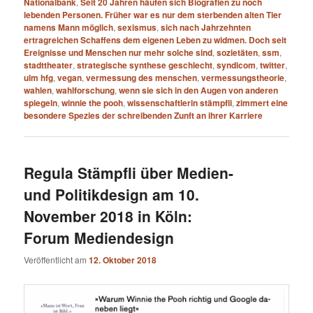
Nationalbank
,
Seit 20 Jahren häufen sich Biografien zu noch
lebenden Personen. Früher war es nur dem sterbenden alten Tier
namens Mann möglich
,
sexismus
,
sich nach Jahrzehnten
ertragreichen Schaffens dem eigenen Leben zu widmen. Doch seit
Ereignisse und Menschen nur mehr solche sind
,
sozietäten
,
ssm
,
stadttheater
,
strategische synthese geschlecht
,
syndicom
,
twitter
,
ulm hfg
,
vegan
,
vermessung des menschen
,
vermessungstheorie
,
wahlen
,
wahlforschung
,
wenn sie sich in den Augen von anderen
spiegeln
,
winnie the pooh
,
wissenschaftlerin stämpfli
,
zimmert eine
besondere Spezies der schreibenden Zunft an ihrer Karriere
Regula Stämpfli über Medien-
und Politikdesign am 10.
November 2018 in Köln:
Forum Mediendesign
Veröffentlicht am
12. Oktober 2018