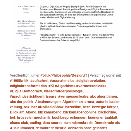
Veröffentlicht unter
Politik/Philosophie/Design/IT
|
Verschlagwortet mit
#1968kritik
,
#aufschrei
,
#ausnahmslos
,
#digitalrevolution
,
#digitaltransformation
,
#KI #Algorithms #vermessenleaks
#DigitalDemocracy
,
#laracroftderpolitologie
,
#machtdesrichtigenfriseurs
,
#vermessenleaks
,
abc algorithmen
,
abc der politik
,
Abstimmungen
,
Algorithmen
,
arena
,
autorin
,
basler
zeitung
,
baz
,
baz #NoRadioShow
,
bazonline
,
bern
,
bewegte körper
,
Blick am Abend
,
blickamabend
,
blickamabendonline
,
blickonline
,
bot
,
brüsseler mechanik
,
buchbesprechungen
,
buendner tagblatt
,
chaos club
,
coding
,
data source
,
datendemokratie
,
Demokratie als
Auslaufmodell
,
demokratietheorie
,
denkerin ohne geländer
,