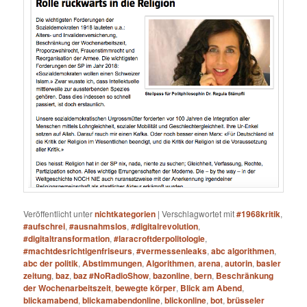
Veröffentlicht unter
nichtkategorien
|
Verschlagwortet mit
#1968kritik
,
#aufschrei
,
#ausnahmslos
,
#digitalrevolution
,
#digitaltransformation
,
#laracroftderpolitologie
,
#machtdesrichtigenfriseurs
,
#vermessenleaks
,
abc algorithmen
,
abc der politik
,
Abstimmungen
,
Algorithmen
,
arena
,
autorin
,
basler
zeitung
,
baz
,
baz #NoRadioShow
,
bazonline
,
bern
,
Beschränkung
der Wochenarbeitszeit
,
bewegte körper
,
Blick am Abend
,
blickamabend
,
blickamabendonline
,
blickonline
,
bot
,
brüsseler