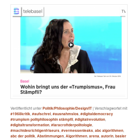
Veröffentlicht unter
Politik/Philosophie/Design/IT
|
Verschlagwortet mit
#1968kritik
,
#aufschrei
,
#ausnahmslos
,
#digitaldemocracy
#trumpism politphilosophin stämpfli
,
#digitalrevolution
,
#digitaltransformation
,
#laracroftderpolitologie
,
#machtdesrichtigenfriseurs
,
#vermessenleaks
,
abc algorithmen
,
abc der politik
,
Abstimmungen
,
Algorithmen
,
arena
,
autorin
,
basler