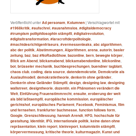
Veröffentlicht unter
Ad personam
,
Kolumnen
|
Verschlagwortet mit
#1968kritik
,
#aufschrei
,
#ausnahmslos
,
#digitaldemocracy
#trumpism politphilosophin stämpfli
,
#digitalrevolution
,
#digitaltransformation
,
#laracroftderpolitologie
,
#machtdesrichtigenfriseurs
,
#vermessenleaks
,
abc algorithmen
,
abc der politik
,
Abstimmungen
,
Algorithmen
,
arena
,
autorin
,
basler
zeitung
,
baz
,
baz #NoRadioShow
,
bazonline
,
bern
,
bewegte körper
,
Blick am Abend
,
blickamabend
,
blickamabendonline
,
blickonline
,
bot
,
brüsseler mechanik
,
buchbesprechungen
,
buendner tagblatt
,
chaos club
,
coding
,
data source
,
datendemokratie
,
Demokratie als
Auslaufmodell
,
demokratietheorie
,
denkerin ohne geländer
,
Denkerin ohne Geländer Stämpfli
,
design
,
designing law
,
designing
wallstreet
,
designtheorie
,
dozentin
,
ein Phänomen verändert die
Welt
,
Einführung Frauenstimmrecht
,
ensuite
,
eroberung der welt
als bild laStaempfli
,
europäische kommission
,
europäischer
gerichtshof
,
europäisches Parlament
,
Facebook
,
Feminismus
,
film
und fernsehen
,
frankfurter buchmesse
,
function follows form
,
Google
,
Grenzschliessung
,
hannah Arendt
,
HFG
,
hochschule für
gestaltung
,
Identität
,
IFG
,
internationale politik
,
keine daten ohne
repräsentation
,
klein report
,
kleinreport
,
kolumnistin stämpfli
,
körpervermessung
,
kritische theorie
,
kulturmagazin
,
Kunst und