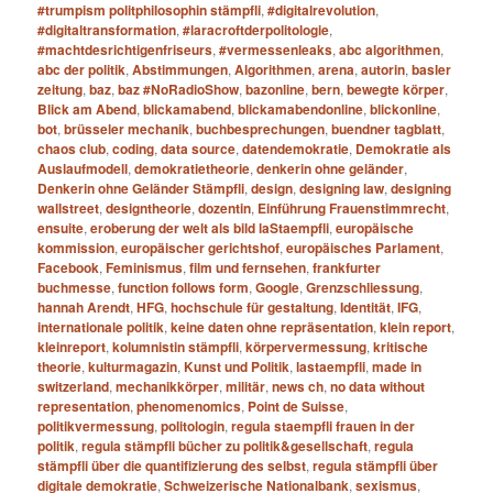
#trumpism politphilosophin stämpfli
,
#digitalrevolution
,
#digitaltransformation
,
#laracroftderpolitologie
,
#machtdesrichtigenfriseurs
,
#vermessenleaks
,
abc algorithmen
,
abc der politik
,
Abstimmungen
,
Algorithmen
,
arena
,
autorin
,
basler
zeitung
,
baz
,
baz #NoRadioShow
,
bazonline
,
bern
,
bewegte körper
,
Blick am Abend
,
blickamabend
,
blickamabendonline
,
blickonline
,
bot
,
brüsseler mechanik
,
buchbesprechungen
,
buendner tagblatt
,
chaos club
,
coding
,
data source
,
datendemokratie
,
Demokratie als
Auslaufmodell
,
demokratietheorie
,
denkerin ohne geländer
,
Denkerin ohne Geländer Stämpfli
,
design
,
designing law
,
designing
wallstreet
,
designtheorie
,
dozentin
,
Einführung Frauenstimmrecht
,
ensuite
,
eroberung der welt als bild laStaempfli
,
europäische
kommission
,
europäischer gerichtshof
,
europäisches Parlament
,
Facebook
,
Feminismus
,
film und fernsehen
,
frankfurter
buchmesse
,
function follows form
,
Google
,
Grenzschliessung
,
hannah Arendt
,
HFG
,
hochschule für gestaltung
,
Identität
,
IFG
,
internationale politik
,
keine daten ohne repräsentation
,
klein report
,
kleinreport
,
kolumnistin stämpfli
,
körpervermessung
,
kritische
theorie
,
kulturmagazin
,
Kunst und Politik
,
lastaempfli
,
made in
switzerland
,
mechanikkörper
,
militär
,
news ch
,
no data without
representation
,
phenomenomics
,
Point de Suisse
,
politikvermessung
,
politologin
,
regula staempfli frauen in der
politik
,
regula stämpfli bücher zu politik&gesellschaft
,
regula
stämpfli über die quantifizierung des selbst
,
regula stämpfli über
digitale demokratie
,
Schweizerische Nationalbank
,
sexismus
,