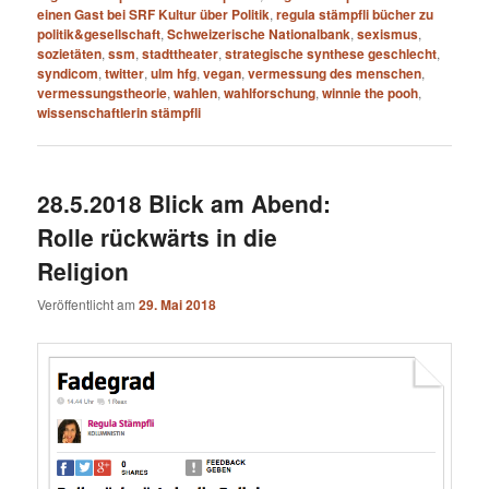
einen Gast bei SRF Kultur über Politik
,
regula stämpfli bücher zu
politik&gesellschaft
,
Schweizerische Nationalbank
,
sexismus
,
sozietäten
,
ssm
,
stadttheater
,
strategische synthese geschlecht
,
syndicom
,
twitter
,
ulm hfg
,
vegan
,
vermessung des menschen
,
vermessungstheorie
,
wahlen
,
wahlforschung
,
winnie the pooh
,
wissenschaftlerin stämpfli
28.5.2018 Blick am Abend:
Rolle rückwärts in die
Religion
Veröffentlicht am
29. Mai 2018