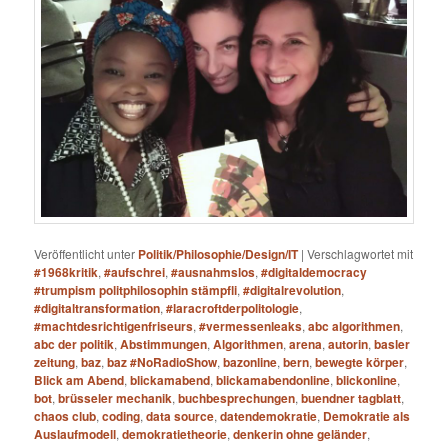
Veröffentlicht unter
Politik/Philosophie/Design/IT
|
Verschlagwortet mit
#1968kritik
,
#aufschrei
,
#ausnahmslos
,
#digitaldemocracy
#trumpism politphilosophin stämpfli
,
#digitalrevolution
,
#digitaltransformation
,
#laracroftderpolitologie
,
#machtdesrichtigenfriseurs
,
#vermessenleaks
,
abc algorithmen
,
abc der politik
,
Abstimmungen
,
Algorithmen
,
arena
,
autorin
,
basler
zeitung
,
baz
,
baz #NoRadioShow
,
bazonline
,
bern
,
bewegte körper
,
Blick am Abend
,
blickamabend
,
blickamabendonline
,
blickonline
,
bot
,
brüsseler mechanik
,
buchbesprechungen
,
buendner tagblatt
,
chaos club
,
coding
,
data source
,
datendemokratie
,
Demokratie als
Auslaufmodell
,
demokratietheorie
,
denkerin ohne geländer
,