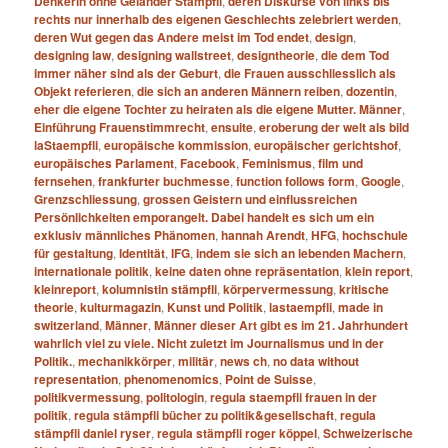
Denkerin ohne Geländer Stämpfli
,
deren Diskurse von links bis
rechts nur innerhalb des eigenen Geschlechts zelebriert werden
,
deren Wut gegen das Andere meist im Tod endet
,
design
,
designing law
,
designing wallstreet
,
designtheorie
,
die dem Tod
immer näher sind als der Geburt
,
die Frauen ausschliesslich als
Objekt referieren
,
die sich an anderen Männern reiben
,
dozentin
,
eher die eigene Tochter zu heiraten als die eigene Mutter. Männer
,
Einführung Frauenstimmrecht
,
ensuite
,
eroberung der welt als bild
laStaempfli
,
europäische kommission
,
europäischer gerichtshof
,
europäisches Parlament
,
Facebook
,
Feminismus
,
film und
fernsehen
,
frankfurter buchmesse
,
function follows form
,
Google
,
Grenzschliessung
,
grossen Geistern und einflussreichen
Persönlichkeiten emporangelt. Dabei handelt es sich um ein
exklusiv männliches Phänomen
,
hannah Arendt
,
HFG
,
hochschule
für gestaltung
,
Identität
,
IFG
,
indem sie sich an lebenden Machern
,
internationale politik
,
keine daten ohne repräsentation
,
klein report
,
kleinreport
,
kolumnistin stämpfli
,
körpervermessung
,
kritische
theorie
,
kulturmagazin
,
Kunst und Politik
,
lastaempfli
,
made in
switzerland
,
Männer
,
Männer dieser Art gibt es im 21. Jahrhundert
wahrlich viel zu viele. Nicht zuletzt im Journalismus und in der
Politik.
,
mechanikkörper
,
militär
,
news ch
,
no data without
representation
,
phenomenomics
,
Point de Suisse
,
politikvermessung
,
politologin
,
regula staempfli frauen in der
politik
,
regula stämpfli bücher zu politik&gesellschaft
,
regula
stämpfli daniel ryser
,
regula stämpfli roger köppel
,
Schweizerische