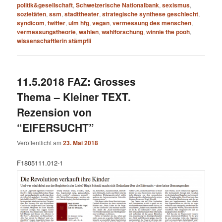
politik&gesellschaft
,
Schweizerische Nationalbank
,
sexismus
,
sozietäten
,
ssm
,
stadttheater
,
strategische synthese geschlecht
,
syndicom
,
twitter
,
ulm hfg
,
vegan
,
vermessung des menschen
,
vermessungstheorie
,
wahlen
,
wahlforschung
,
winnie the pooh
,
wissenschaftlerin stämpfli
11.5.2018 FAZ: Grosses
Thema – Kleiner TEXT.
Rezension von
“EIFERSUCHT”
Veröffentlicht am
23. Mai 2018
F1805111.012-1