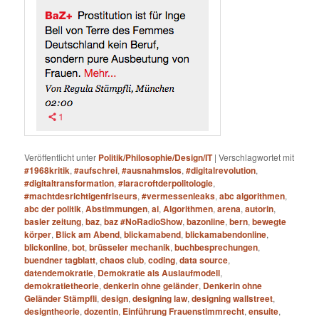
Veröffentlicht unter
Politik/Philosophie/Design/IT
|
Verschlagwortet mit
#1968kritik
,
#aufschrei
,
#ausnahmslos
,
#digitalrevolution
,
#digitaltransformation
,
#laracroftderpolitologie
,
#machtdesrichtigenfriseurs
,
#vermessenleaks
,
abc algorithmen
,
abc der politik
,
Abstimmungen
,
ai
,
Algorithmen
,
arena
,
autorin
,
basler zeitung
,
baz
,
baz #NoRadioShow
,
bazonline
,
bern
,
bewegte
körper
,
Blick am Abend
,
blickamabend
,
blickamabendonline
,
blickonline
,
bot
,
brüsseler mechanik
,
buchbesprechungen
,
buendner tagblatt
,
chaos club
,
coding
,
data source
,
datendemokratie
,
Demokratie als Auslaufmodell
,
demokratietheorie
,
denkerin ohne geländer
,
Denkerin ohne
Geländer Stämpfli
,
design
,
designing law
,
designing wallstreet
,
designtheorie
,
dozentin
,
Einführung Frauenstimmrecht
,
ensuite
,