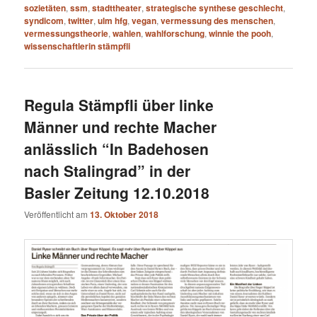
sozietäten
,
ssm
,
stadttheater
,
strategische synthese geschlecht
,
syndicom
,
twitter
,
ulm hfg
,
vegan
,
vermessung des menschen
,
vermessungstheorie
,
wahlen
,
wahlforschung
,
winnie the pooh
,
wissenschaftlerin stämpfli
Regula Stämpfli über linke
Männer und rechte Macher
anlässlich “In Badehosen
nach Stalingrad” in der
Basler Zeitung 12.10.2018
Veröffentlicht am
13. Oktober 2018