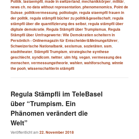
Politik
,
lastaempfli
,
made in switzerland
,
mechanikkörper
,
militär
,
news ch
,
no data without representation
,
phenomenomics
,
Point de
Suisse
,
politikvermessung
,
politologin
,
regula staempfli frauen in
der politik
,
regula stämpfli bücher zu politik&gesellschaft
,
regula
stämpfli über die quantifizierung des selbst
,
regula stämpfli über
digitale demokratie
,
Regula Stämpfli über Trumpismus
,
Regula
Stämpfli über Umfragewerte: Wie Demokratien scheitern in
Persönlich - Onlinemagazin für Entscheider&Meinungsführer
,
Schweizerische Nationalbank
,
sexismus
,
sozietäten
,
ssm
,
stadttheater
,
Stämpfli Trumpism
,
strategische synthese
geschlecht
,
syndicom
,
twitter
,
ulm hfg
,
vegan
,
vermessung des
menschen
,
vermessungstheorie
,
wahlen
,
wahlforschung
,
winnie
the pooh
,
wissenschaftlerin stämpfli
Regula Stämpfli im TeleBasel
über “Trumpism. Ein
Phänomen verändert die
Welt”
Veröffentlicht am
22. November 2018