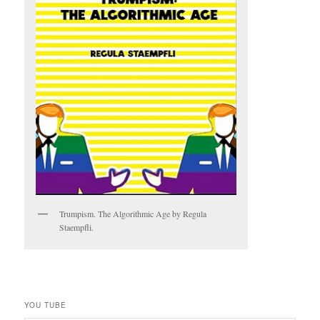
Trumpism. The Algorithmic Age by Regula
Staempfli.
YOU TUBE