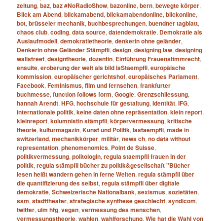
zeitung
,
baz
,
baz #NoRadioShow
,
bazonline
,
bern
,
bewegte körper
,
Blick am Abend
,
blickamabend
,
blickamabendonline
,
blickonline
,
bot
,
brüsseler mechanik
,
buchbesprechungen
,
buendner tagblatt
,
chaos club
,
coding
,
data source
,
datendemokratie
,
Demokratie als
Auslaufmodell
,
demokratietheorie
,
denkerin ohne geländer
,
Denkerin ohne Geländer Stämpfli
,
design
,
designing law
,
designing
wallstreet
,
designtheorie
,
dozentin
,
Einführung Frauenstimmrecht
,
ensuite
,
eroberung der welt als bild laStaempfli
,
europäische
kommission
,
europäischer gerichtshof
,
europäisches Parlament
,
Facebook
,
Feminismus
,
film und fernsehen
,
frankfurter
buchmesse
,
function follows form
,
Google
,
Grenzschliessung
,
hannah Arendt
,
HFG
,
hochschule für gestaltung
,
Identität
,
IFG
,
internationale politik
,
keine daten ohne repräsentation
,
klein report
,
kleinreport
,
kolumnistin stämpfli
,
körpervermessung
,
kritische
theorie
,
kulturmagazin
,
Kunst und Politik
,
lastaempfli
,
made in
switzerland
,
mechanikkörper
,
militär
,
news ch
,
no data without
representation
,
phenomenomics
,
Point de Suisse
,
politikvermessung
,
politologin
,
regula staempfli frauen in der
politik
,
regula stämpfli bücher zu politik&gesellschaft "Bücher
lesen heißt wandern gehen in ferne Welten
,
regula stämpfli über
die quantifizierung des selbst
,
regula stämpfli über digitale
demokratie
,
Schweizerische Nationalbank
,
sexismus
,
sozietäten
,
ssm
,
stadttheater
,
strategische synthese geschlecht
,
syndicom
,
twitter
,
ulm hfg
,
vegan
,
vermessung des menschen
,
vermessungstheorie
,
wahlen
,
wahlforschung
,
Wie hat die Wahl von