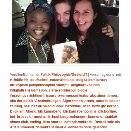
Veröffentlicht unter
Politik/Philosophie/Design/IT
|
Verschlagwortet mit
#1968kritik
,
#aufschrei
,
#ausnahmslos
,
#digitaldemocracy
#trumpism politphilosophin stämpfli
,
#digitalrevolution
,
#digitaltransformation
,
#laracroftderpolitologie
,
#machtdesrichtigenfriseurs
,
#vermessenleaks
,
abc algorithmen
,
abc der politik
,
Abstimmungen
,
Algorithmen
,
arena
,
autorin
,
basler
zeitung
,
baz
,
baz #NoRadioShow
,
bazonline
,
bern
,
bewegte körper
,
Blick am Abend
,
blickamabend
,
blickamabendonline
,
blickonline
,
bot
,
brüsseler mechanik
,
buchbesprechungen
,
buendner tagblatt
,
chaos club
,
coding
,
data source
,
datendemokratie
,
Demokratie als
Auslaufmodell
,
demokratietheorie
,
denkerin ohne geländer
,