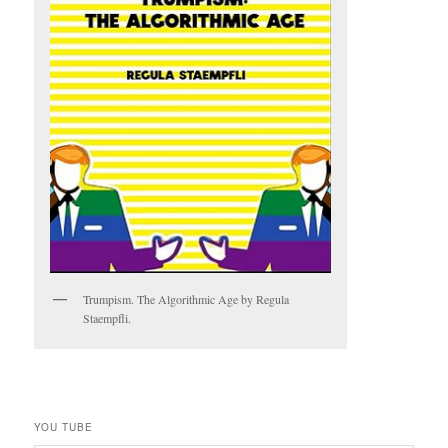
Trumpism. The Algorithmic Age by Regula
Staempfli.
YOU TUBE