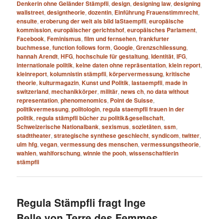
Denkerin ohne Geländer Stämpfli
,
design
,
designing law
,
designing
wallstreet
,
designtheorie
,
dozentin
,
Einführung Frauenstimmrecht
,
ensuite
,
eroberung der welt als bild laStaempfli
,
europäische
kommission
,
europäischer gerichtshof
,
europäisches Parlament
,
Facebook
,
Feminismus
,
film und fernsehen
,
frankfurter
buchmesse
,
function follows form
,
Google
,
Grenzschliessung
,
hannah Arendt
,
HFG
,
hochschule für gestaltung
,
Identität
,
IFG
,
internationale politik
,
keine daten ohne repräsentation
,
klein report
,
kleinreport
,
kolumnistin stämpfli
,
körpervermessung
,
kritische
theorie
,
kulturmagazin
,
Kunst und Politik
,
lastaempfli
,
made in
switzerland
,
mechanikkörper
,
militär
,
news ch
,
no data without
representation
,
phenomenomics
,
Point de Suisse
,
politikvermessung
,
politologin
,
regula staempfli frauen in der
politik
,
regula stämpfli bücher zu politik&gesellschaft
,
Schweizerische Nationalbank
,
sexismus
,
sozietäten
,
ssm
,
stadttheater
,
strategische synthese geschlecht
,
syndicom
,
twitter
,
ulm hfg
,
vegan
,
vermessung des menschen
,
vermessungstheorie
,
wahlen
,
wahlforschung
,
winnie the pooh
,
wissenschaftlerin
stämpfli
Regula Stämpfli fragt Inge
Belle von Terre des Femmes