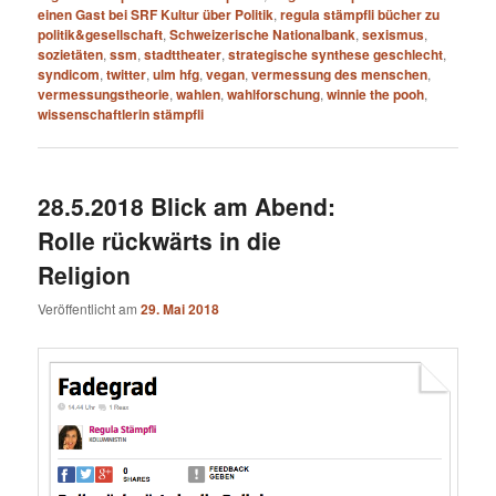
einen Gast bei SRF Kultur über Politik
,
regula stämpfli bücher zu
politik&gesellschaft
,
Schweizerische Nationalbank
,
sexismus
,
sozietäten
,
ssm
,
stadttheater
,
strategische synthese geschlecht
,
syndicom
,
twitter
,
ulm hfg
,
vegan
,
vermessung des menschen
,
vermessungstheorie
,
wahlen
,
wahlforschung
,
winnie the pooh
,
wissenschaftlerin stämpfli
28.5.2018 Blick am Abend:
Rolle rückwärts in die
Religion
Veröffentlicht am
29. Mai 2018