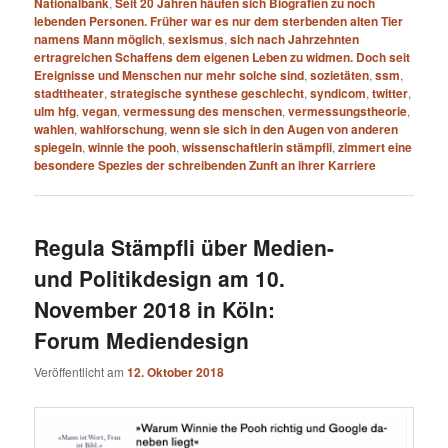
Nationalbank
,
Seit 20 Jahren häufen sich Biografien zu noch
lebenden Personen. Früher war es nur dem sterbenden alten Tier
namens Mann möglich
,
sexismus
,
sich nach Jahrzehnten
ertragreichen Schaffens dem eigenen Leben zu widmen. Doch seit
Ereignisse und Menschen nur mehr solche sind
,
sozietäten
,
ssm
,
stadttheater
,
strategische synthese geschlecht
,
syndicom
,
twitter
,
ulm hfg
,
vegan
,
vermessung des menschen
,
vermessungstheorie
,
wahlen
,
wahlforschung
,
wenn sie sich in den Augen von anderen
spiegeln
,
winnie the pooh
,
wissenschaftlerin stämpfli
,
zimmert eine
besondere Spezies der schreibenden Zunft an ihrer Karriere
Regula Stämpfli über Medien-
und Politikdesign am 10.
November 2018 in Köln:
Forum Mediendesign
Veröffentlicht am
12. Oktober 2018