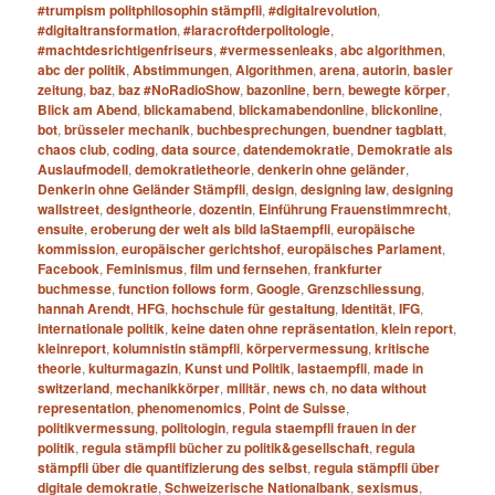
#trumpism politphilosophin stämpfli
,
#digitalrevolution
,
#digitaltransformation
,
#laracroftderpolitologie
,
#machtdesrichtigenfriseurs
,
#vermessenleaks
,
abc algorithmen
,
abc der politik
,
Abstimmungen
,
Algorithmen
,
arena
,
autorin
,
basler
zeitung
,
baz
,
baz #NoRadioShow
,
bazonline
,
bern
,
bewegte körper
,
Blick am Abend
,
blickamabend
,
blickamabendonline
,
blickonline
,
bot
,
brüsseler mechanik
,
buchbesprechungen
,
buendner tagblatt
,
chaos club
,
coding
,
data source
,
datendemokratie
,
Demokratie als
Auslaufmodell
,
demokratietheorie
,
denkerin ohne geländer
,
Denkerin ohne Geländer Stämpfli
,
design
,
designing law
,
designing
wallstreet
,
designtheorie
,
dozentin
,
Einführung Frauenstimmrecht
,
ensuite
,
eroberung der welt als bild laStaempfli
,
europäische
kommission
,
europäischer gerichtshof
,
europäisches Parlament
,
Facebook
,
Feminismus
,
film und fernsehen
,
frankfurter
buchmesse
,
function follows form
,
Google
,
Grenzschliessung
,
hannah Arendt
,
HFG
,
hochschule für gestaltung
,
Identität
,
IFG
,
internationale politik
,
keine daten ohne repräsentation
,
klein report
,
kleinreport
,
kolumnistin stämpfli
,
körpervermessung
,
kritische
theorie
,
kulturmagazin
,
Kunst und Politik
,
lastaempfli
,
made in
switzerland
,
mechanikkörper
,
militär
,
news ch
,
no data without
representation
,
phenomenomics
,
Point de Suisse
,
politikvermessung
,
politologin
,
regula staempfli frauen in der
politik
,
regula stämpfli bücher zu politik&gesellschaft
,
regula
stämpfli über die quantifizierung des selbst
,
regula stämpfli über
digitale demokratie
,
Schweizerische Nationalbank
,
sexismus
,