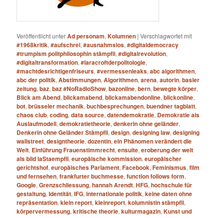
Veröffentlicht unter
Ad personam
,
Kolumnen
|
Verschlagwortet mit
#1968kritik
,
#aufschrei
,
#ausnahmslos
,
#digitaldemocracy
#trumpism politphilosophin stämpfli
,
#digitalrevolution
,
#digitaltransformation
,
#laracroftderpolitologie
,
#machtdesrichtigenfriseurs
,
#vermessenleaks
,
abc algorithmen
,
abc der politik
,
Abstimmungen
,
Algorithmen
,
arena
,
autorin
,
basler
zeitung
,
baz
,
baz #NoRadioShow
,
bazonline
,
bern
,
bewegte körper
,
Blick am Abend
,
blickamabend
,
blickamabendonline
,
blickonline
,
bot
,
brüsseler mechanik
,
buchbesprechungen
,
buendner tagblatt
,
chaos club
,
coding
,
data source
,
datendemokratie
,
Demokratie als
Auslaufmodell
,
demokratietheorie
,
denkerin ohne geländer
,
Denkerin ohne Geländer Stämpfli
,
design
,
designing law
,
designing
wallstreet
,
designtheorie
,
dozentin
,
ein Phänomen verändert die
Welt
,
Einführung Frauenstimmrecht
,
ensuite
,
eroberung der welt
als bild laStaempfli
,
europäische kommission
,
europäischer
gerichtshof
,
europäisches Parlament
,
Facebook
,
Feminismus
,
film
und fernsehen
,
frankfurter buchmesse
,
function follows form
,
Google
,
Grenzschliessung
,
hannah Arendt
,
HFG
,
hochschule für
gestaltung
,
Identität
,
IFG
,
internationale politik
,
keine daten ohne
repräsentation
,
klein report
,
kleinreport
,
kolumnistin stämpfli
,
körpervermessung
,
kritische theorie
,
kulturmagazin
,
Kunst und