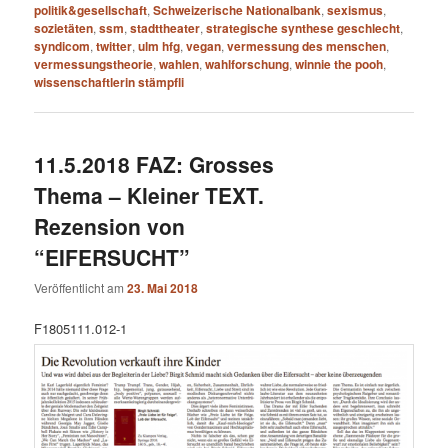
politik&gesellschaft
,
Schweizerische Nationalbank
,
sexismus
,
sozietäten
,
ssm
,
stadttheater
,
strategische synthese geschlecht
,
syndicom
,
twitter
,
ulm hfg
,
vegan
,
vermessung des menschen
,
vermessungstheorie
,
wahlen
,
wahlforschung
,
winnie the pooh
,
wissenschaftlerin stämpfli
11.5.2018 FAZ: Grosses
Thema – Kleiner TEXT.
Rezension von
“EIFERSUCHT”
Veröffentlicht am
23. Mai 2018
F1805111.012-1