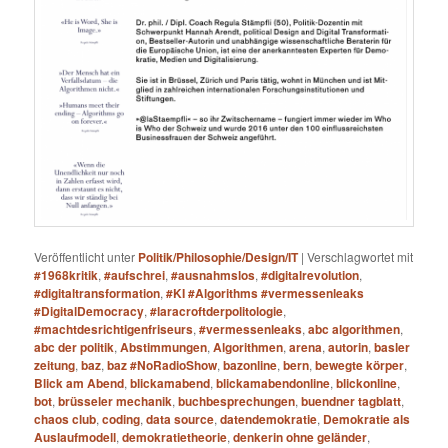
Veröffentlicht unter
Politik/Philosophie/Design/IT
|
Verschlagwortet mit
#1968kritik
,
#aufschrei
,
#ausnahmslos
,
#digitalrevolution
,
#digitaltransformation
,
#KI #Algorithms #vermessenleaks
#DigitalDemocracy
,
#laracroftderpolitologie
,
#machtdesrichtigenfriseurs
,
#vermessenleaks
,
abc algorithmen
,
abc der politik
,
Abstimmungen
,
Algorithmen
,
arena
,
autorin
,
basler
zeitung
,
baz
,
baz #NoRadioShow
,
bazonline
,
bern
,
bewegte körper
,
Blick am Abend
,
blickamabend
,
blickamabendonline
,
blickonline
,
bot
,
brüsseler mechanik
,
buchbesprechungen
,
buendner tagblatt
,
chaos club
,
coding
,
data source
,
datendemokratie
,
Demokratie als
Auslaufmodell
,
demokratietheorie
,
denkerin ohne geländer
,