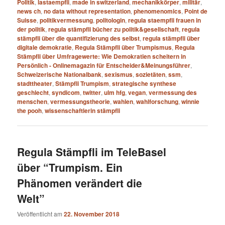
Politik
,
lastaempfli
,
made in switzerland
,
mechanikkörper
,
militär
,
news ch
,
no data without representation
,
phenomenomics
,
Point de
Suisse
,
politikvermessung
,
politologin
,
regula staempfli frauen in
der politik
,
regula stämpfli bücher zu politik&gesellschaft
,
regula
stämpfli über die quantifizierung des selbst
,
regula stämpfli über
digitale demokratie
,
Regula Stämpfli über Trumpismus
,
Regula
Stämpfli über Umfragewerte: Wie Demokratien scheitern in
Persönlich - Onlinemagazin für Entscheider&Meinungsführer
,
Schweizerische Nationalbank
,
sexismus
,
sozietäten
,
ssm
,
stadttheater
,
Stämpfli Trumpism
,
strategische synthese
geschlecht
,
syndicom
,
twitter
,
ulm hfg
,
vegan
,
vermessung des
menschen
,
vermessungstheorie
,
wahlen
,
wahlforschung
,
winnie
the pooh
,
wissenschaftlerin stämpfli
Regula Stämpfli im TeleBasel
über “Trumpism. Ein
Phänomen verändert die
Welt”
Veröffentlicht am
22. November 2018