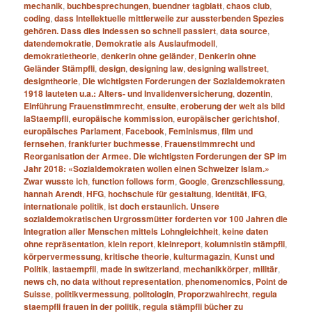
mechanik
,
buchbesprechungen
,
buendner tagblatt
,
chaos club
,
coding
,
dass Intellektuelle mittlerweile zur aussterbenden Spezies
gehören. Dass dies indessen so schnell passiert
,
data source
,
datendemokratie
,
Demokratie als Auslaufmodell
,
demokratietheorie
,
denkerin ohne geländer
,
Denkerin ohne
Geländer Stämpfli
,
design
,
designing law
,
designing wallstreet
,
designtheorie
,
Die wichtigsten Forderungen der Sozialdemokraten
1918 lauteten u.a.: Alters- und Invalidenversicherung
,
dozentin
,
Einführung Frauenstimmrecht
,
ensuite
,
eroberung der welt als bild
laStaempfli
,
europäische kommission
,
europäischer gerichtshof
,
europäisches Parlament
,
Facebook
,
Feminismus
,
film und
fernsehen
,
frankfurter buchmesse
,
Frauenstimmrecht und
Reorganisation der Armee. Die wichtigsten Forderungen der SP im
Jahr 2018: «Sozialdemokraten wollen einen Schweizer Islam.»
Zwar wusste ich
,
function follows form
,
Google
,
Grenzschliessung
,
hannah Arendt
,
HFG
,
hochschule für gestaltung
,
Identität
,
IFG
,
internationale politik
,
ist doch erstaunlich. Unsere
sozialdemokratischen Urgrossmütter forderten vor 100 Jahren die
Integration aller Menschen mittels Lohngleichheit
,
keine daten
ohne repräsentation
,
klein report
,
kleinreport
,
kolumnistin stämpfli
,
körpervermessung
,
kritische theorie
,
kulturmagazin
,
Kunst und
Politik
,
lastaempfli
,
made in switzerland
,
mechanikkörper
,
militär
,
news ch
,
no data without representation
,
phenomenomics
,
Point de
Suisse
,
politikvermessung
,
politologin
,
Proporzwahlrecht
,
regula
staempfli frauen in der politik
,
regula stämpfli bücher zu