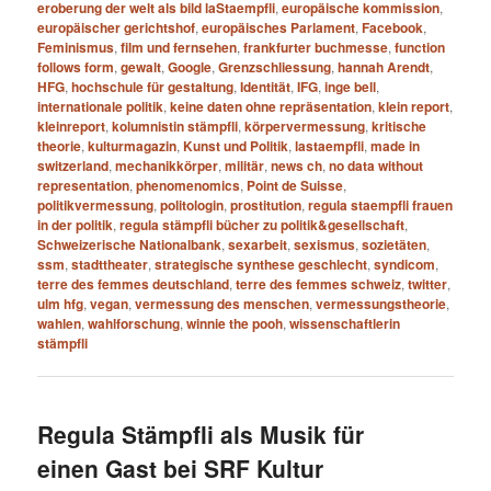
eroberung der welt als bild laStaempfli
,
europäische kommission
,
europäischer gerichtshof
,
europäisches Parlament
,
Facebook
,
Feminismus
,
film und fernsehen
,
frankfurter buchmesse
,
function
follows form
,
gewalt
,
Google
,
Grenzschliessung
,
hannah Arendt
,
HFG
,
hochschule für gestaltung
,
Identität
,
IFG
,
inge bell
,
internationale politik
,
keine daten ohne repräsentation
,
klein report
,
kleinreport
,
kolumnistin stämpfli
,
körpervermessung
,
kritische
theorie
,
kulturmagazin
,
Kunst und Politik
,
lastaempfli
,
made in
switzerland
,
mechanikkörper
,
militär
,
news ch
,
no data without
representation
,
phenomenomics
,
Point de Suisse
,
politikvermessung
,
politologin
,
prostitution
,
regula staempfli frauen
in der politik
,
regula stämpfli bücher zu politik&gesellschaft
,
Schweizerische Nationalbank
,
sexarbeit
,
sexismus
,
sozietäten
,
ssm
,
stadttheater
,
strategische synthese geschlecht
,
syndicom
,
terre des femmes deutschland
,
terre des femmes schweiz
,
twitter
,
ulm hfg
,
vegan
,
vermessung des menschen
,
vermessungstheorie
,
wahlen
,
wahlforschung
,
winnie the pooh
,
wissenschaftlerin
stämpfli
Regula Stämpfli als Musik für
einen Gast bei SRF Kultur