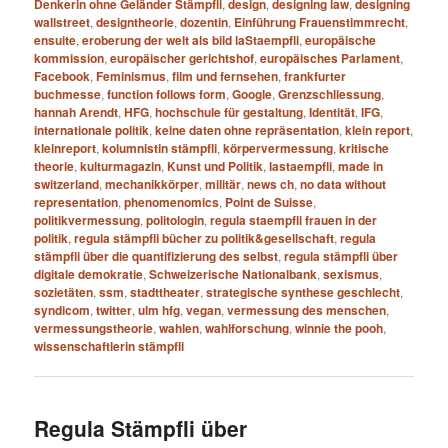
Denkerin ohne Geländer Stämpfli
,
design
,
designing law
,
designing
wallstreet
,
designtheorie
,
dozentin
,
Einführung Frauenstimmrecht
,
ensuite
,
eroberung der welt als bild laStaempfli
,
europäische
kommission
,
europäischer gerichtshof
,
europäisches Parlament
,
Facebook
,
Feminismus
,
film und fernsehen
,
frankfurter
buchmesse
,
function follows form
,
Google
,
Grenzschliessung
,
hannah Arendt
,
HFG
,
hochschule für gestaltung
,
Identität
,
IFG
,
internationale politik
,
keine daten ohne repräsentation
,
klein report
,
kleinreport
,
kolumnistin stämpfli
,
körpervermessung
,
kritische
theorie
,
kulturmagazin
,
Kunst und Politik
,
lastaempfli
,
made in
switzerland
,
mechanikkörper
,
militär
,
news ch
,
no data without
representation
,
phenomenomics
,
Point de Suisse
,
politikvermessung
,
politologin
,
regula staempfli frauen in der
politik
,
regula stämpfli bücher zu politik&gesellschaft
,
regula
stämpfli über die quantifizierung des selbst
,
regula stämpfli über
digitale demokratie
,
Schweizerische Nationalbank
,
sexismus
,
sozietäten
,
ssm
,
stadttheater
,
strategische synthese geschlecht
,
syndicom
,
twitter
,
ulm hfg
,
vegan
,
vermessung des menschen
,
vermessungstheorie
,
wahlen
,
wahlforschung
,
winnie the pooh
,
wissenschaftlerin stämpfli
Regula Stämpfli über