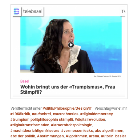
Veröffentlicht unter
Politik/Philosophie/Design/IT
|
Verschlagwortet mit
#1968kritik
,
#aufschrei
,
#ausnahmslos
,
#digitaldemocracy
#trumpism politphilosophin stämpfli
,
#digitalrevolution
,
#digitaltransformation
,
#laracroftderpolitologie
,
#machtdesrichtigenfriseurs
,
#vermessenleaks
,
abc algorithmen
,
abc der politik
,
Abstimmungen
,
Algorithmen
,
arena
,
autorin
,
basler