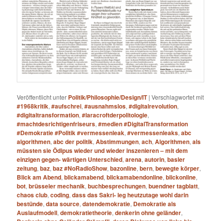
Veröffentlicht unter
Politik/Philosophie/Design/IT
|
Verschlagwortet mit
#1968kritik
,
#aufschrei
,
#ausnahmslos
,
#digitalrevolution
,
#digitaltransformation
,
#laracroftderpolitologie
,
#machtdesrichtigenfriseurs
,
#medien #DigitalTransformation
#Demokratie #Politik #vermessenleak
,
#vermessenleaks
,
abc
algorithmen
,
abc der politik
,
Abstimmungen
,
ach
,
Algorithmen
,
als
müssten sie Ödipus wieder und wieder inszenieren – mit dem
einzigen gegen- wärtigen Unterschied
,
arena
,
autorin
,
basler
zeitung
,
baz
,
baz #NoRadioShow
,
bazonline
,
bern
,
bewegte körper
,
Blick am Abend
,
blickamabend
,
blickamabendonline
,
blickonline
,
bot
,
brüsseler mechanik
,
buchbesprechungen
,
buendner tagblatt
,
chaos club
,
coding
,
dass das Sakri- leg heutzutage wohl darin
bestünde
,
data source
,
datendemokratie
,
Demokratie als
Auslaufmodell
,
demokratietheorie
,
denkerin ohne geländer
,