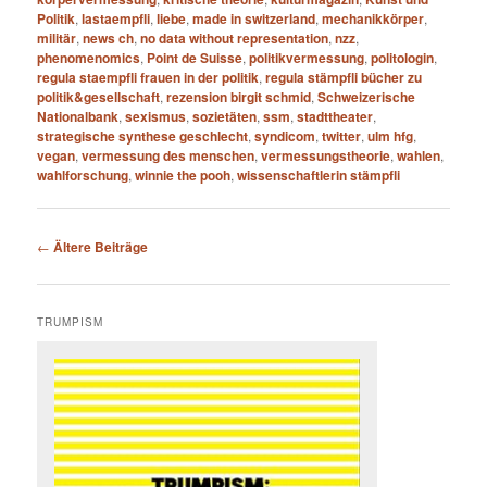
Politik
,
lastaempfli
,
liebe
,
made in switzerland
,
mechanikkörper
,
militär
,
news ch
,
no data without representation
,
nzz
,
phenomenomics
,
Point de Suisse
,
politikvermessung
,
politologin
,
regula staempfli frauen in der politik
,
regula stämpfli bücher zu
politik&gesellschaft
,
rezension birgit schmid
,
Schweizerische
Nationalbank
,
sexismus
,
sozietäten
,
ssm
,
stadttheater
,
strategische synthese geschlecht
,
syndicom
,
twitter
,
ulm hfg
,
vegan
,
vermessung des menschen
,
vermessungstheorie
,
wahlen
,
wahlforschung
,
winnie the pooh
,
wissenschaftlerin stämpfli
Beitragsnavigation
←
Ältere Beiträge
TRUMPISM