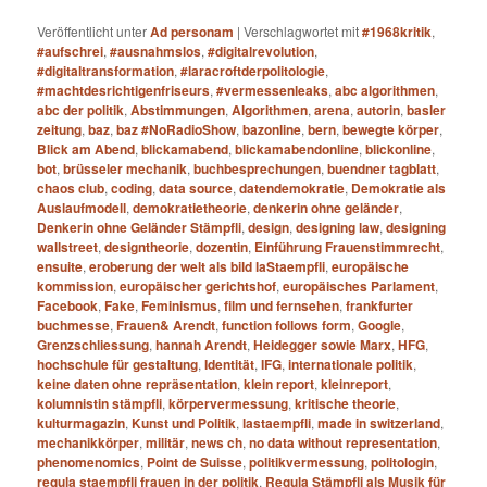
Veröffentlicht unter
Ad personam
|
Verschlagwortet mit
#1968kritik
,
#aufschrei
,
#ausnahmslos
,
#digitalrevolution
,
#digitaltransformation
,
#laracroftderpolitologie
,
#machtdesrichtigenfriseurs
,
#vermessenleaks
,
abc algorithmen
,
abc der politik
,
Abstimmungen
,
Algorithmen
,
arena
,
autorin
,
basler
zeitung
,
baz
,
baz #NoRadioShow
,
bazonline
,
bern
,
bewegte körper
,
Blick am Abend
,
blickamabend
,
blickamabendonline
,
blickonline
,
bot
,
brüsseler mechanik
,
buchbesprechungen
,
buendner tagblatt
,
chaos club
,
coding
,
data source
,
datendemokratie
,
Demokratie als
Auslaufmodell
,
demokratietheorie
,
denkerin ohne geländer
,
Denkerin ohne Geländer Stämpfli
,
design
,
designing law
,
designing
wallstreet
,
designtheorie
,
dozentin
,
Einführung Frauenstimmrecht
,
ensuite
,
eroberung der welt als bild laStaempfli
,
europäische
kommission
,
europäischer gerichtshof
,
europäisches Parlament
,
Facebook
,
Fake
,
Feminismus
,
film und fernsehen
,
frankfurter
buchmesse
,
Frauen& Arendt
,
function follows form
,
Google
,
Grenzschliessung
,
hannah Arendt
,
Heidegger sowie Marx
,
HFG
,
hochschule für gestaltung
,
Identität
,
IFG
,
internationale politik
,
keine daten ohne repräsentation
,
klein report
,
kleinreport
,
kolumnistin stämpfli
,
körpervermessung
,
kritische theorie
,
kulturmagazin
,
Kunst und Politik
,
lastaempfli
,
made in switzerland
,
mechanikkörper
,
militär
,
news ch
,
no data without representation
,
phenomenomics
,
Point de Suisse
,
politikvermessung
,
politologin
,
regula staempfli frauen in der politik
,
Regula Stämpfli als Musik für