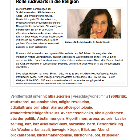
Veröffentlicht unter
nichtkategorien
|
Verschlagwortet mit
#1968kritik
,
#aufschrei
,
#ausnahmslos
,
#digitalrevolution
,
#digitaltransformation
,
#laracroftderpolitologie
,
#machtdesrichtigenfriseurs
,
#vermessenleaks
,
abc algorithmen
,
abc der politik
,
Abstimmungen
,
Algorithmen
,
arena
,
autorin
,
basler
zeitung
,
baz
,
baz #NoRadioShow
,
bazonline
,
bern
,
Beschränkung
der Wochenarbeitszeit
,
bewegte körper
,
Blick am Abend
,
blickamabend
,
blickamabendonline
,
blickonline
,
bot
,
brüsseler