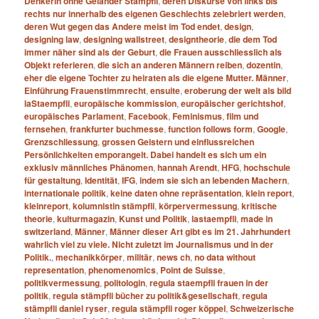
Denkerin ohne Geländer Stämpfli
,
deren Diskurse von links bis
rechts nur innerhalb des eigenen Geschlechts zelebriert werden
,
deren Wut gegen das Andere meist im Tod endet
,
design
,
designing law
,
designing wallstreet
,
designtheorie
,
die dem Tod
immer näher sind als der Geburt
,
die Frauen ausschliesslich als
Objekt referieren
,
die sich an anderen Männern reiben
,
dozentin
,
eher die eigene Tochter zu heiraten als die eigene Mutter. Männer
,
Einführung Frauenstimmrecht
,
ensuite
,
eroberung der welt als bild
laStaempfli
,
europäische kommission
,
europäischer gerichtshof
,
europäisches Parlament
,
Facebook
,
Feminismus
,
film und
fernsehen
,
frankfurter buchmesse
,
function follows form
,
Google
,
Grenzschliessung
,
grossen Geistern und einflussreichen
Persönlichkeiten emporangelt. Dabei handelt es sich um ein
exklusiv männliches Phänomen
,
hannah Arendt
,
HFG
,
hochschule
für gestaltung
,
Identität
,
IFG
,
indem sie sich an lebenden Machern
,
internationale politik
,
keine daten ohne repräsentation
,
klein report
,
kleinreport
,
kolumnistin stämpfli
,
körpervermessung
,
kritische
theorie
,
kulturmagazin
,
Kunst und Politik
,
lastaempfli
,
made in
switzerland
,
Männer
,
Männer dieser Art gibt es im 21. Jahrhundert
wahrlich viel zu viele. Nicht zuletzt im Journalismus und in der
Politik.
,
mechanikkörper
,
militär
,
news ch
,
no data without
representation
,
phenomenomics
,
Point de Suisse
,
politikvermessung
,
politologin
,
regula staempfli frauen in der
politik
,
regula stämpfli bücher zu politik&gesellschaft
,
regula
stämpfli daniel ryser
,
regula stämpfli roger köppel
,
Schweizerische