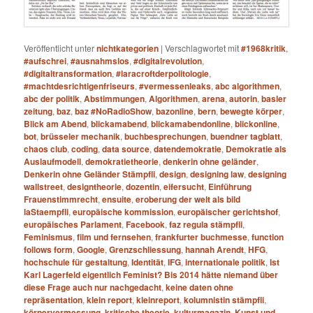
Veröffentlicht unter
nichtkategorien
|
Verschlagwortet mit
#1968kritik
,
#aufschrei
,
#ausnahmslos
,
#digitalrevolution
,
#digitaltransformation
,
#laracroftderpolitologie
,
#machtdesrichtigenfriseurs
,
#vermessenleaks
,
abc algorithmen
,
abc der politik
,
Abstimmungen
,
Algorithmen
,
arena
,
autorin
,
basler
zeitung
,
baz
,
baz #NoRadioShow
,
bazonline
,
bern
,
bewegte körper
,
Blick am Abend
,
blickamabend
,
blickamabendonline
,
blickonline
,
bot
,
brüsseler mechanik
,
buchbesprechungen
,
buendner tagblatt
,
chaos club
,
coding
,
data source
,
datendemokratie
,
Demokratie als
Auslaufmodell
,
demokratietheorie
,
denkerin ohne geländer
,
Denkerin ohne Geländer Stämpfli
,
design
,
designing law
,
designing
wallstreet
,
designtheorie
,
dozentin
,
eifersucht
,
Einführung
Frauenstimmrecht
,
ensuite
,
eroberung der welt als bild
laStaempfli
,
europäische kommission
,
europäischer gerichtshof
,
europäisches Parlament
,
Facebook
,
faz regula stämpfli
,
Feminismus
,
film und fernsehen
,
frankfurter buchmesse
,
function
follows form
,
Google
,
Grenzschliessung
,
hannah Arendt
,
HFG
,
hochschule für gestaltung
,
Identität
,
IFG
,
internationale politik
,
Ist
Karl Lagerfeld eigentlich Feminist? Bis 2014 hätte niemand über
diese Frage auch nur nachgedacht
,
keine daten ohne
repräsentation
,
klein report
,
kleinreport
,
kolumnistin stämpfli
,
körpervermessung
,
kritische theorie
,
kulturmagazin
,
Kunst und