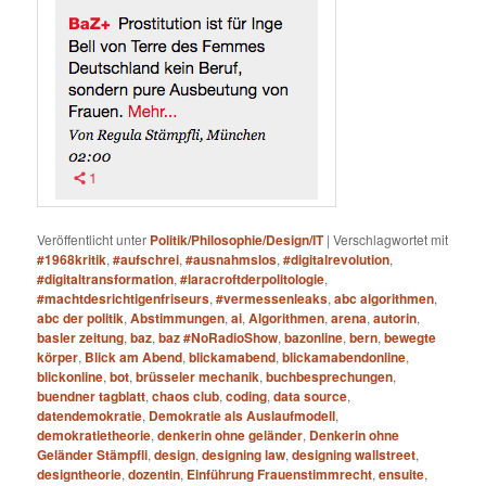
Veröffentlicht unter
Politik/Philosophie/Design/IT
|
Verschlagwortet mit
#1968kritik
,
#aufschrei
,
#ausnahmslos
,
#digitalrevolution
,
#digitaltransformation
,
#laracroftderpolitologie
,
#machtdesrichtigenfriseurs
,
#vermessenleaks
,
abc algorithmen
,
abc der politik
,
Abstimmungen
,
ai
,
Algorithmen
,
arena
,
autorin
,
basler zeitung
,
baz
,
baz #NoRadioShow
,
bazonline
,
bern
,
bewegte
körper
,
Blick am Abend
,
blickamabend
,
blickamabendonline
,
blickonline
,
bot
,
brüsseler mechanik
,
buchbesprechungen
,
buendner tagblatt
,
chaos club
,
coding
,
data source
,
datendemokratie
,
Demokratie als Auslaufmodell
,
demokratietheorie
,
denkerin ohne geländer
,
Denkerin ohne
Geländer Stämpfli
,
design
,
designing law
,
designing wallstreet
,
designtheorie
,
dozentin
,
Einführung Frauenstimmrecht
,
ensuite
,