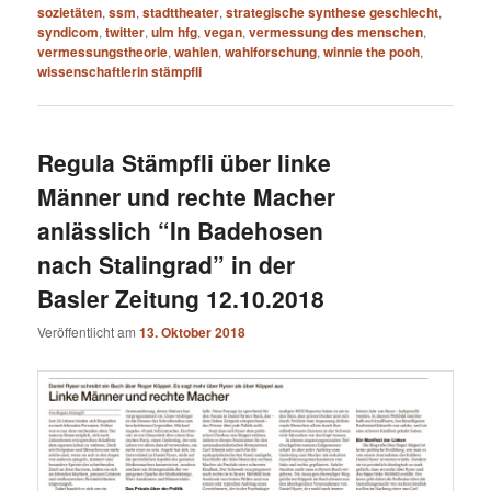
sozietäten
,
ssm
,
stadttheater
,
strategische synthese geschlecht
,
syndicom
,
twitter
,
ulm hfg
,
vegan
,
vermessung des menschen
,
vermessungstheorie
,
wahlen
,
wahlforschung
,
winnie the pooh
,
wissenschaftlerin stämpfli
Regula Stämpfli über linke
Männer und rechte Macher
anlässlich “In Badehosen
nach Stalingrad” in der
Basler Zeitung 12.10.2018
Veröffentlicht am
13. Oktober 2018