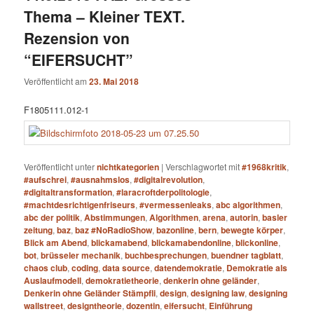
Thema – Kleiner TEXT.
Rezension von
“EIFERSUCHT”
Veröffentlicht am
23. Mai 2018
F1805111.012-1
Veröffentlicht unter
nichtkategorien
|
Verschlagwortet mit
#1968kritik
,
#aufschrei
,
#ausnahmslos
,
#digitalrevolution
,
#digitaltransformation
,
#laracroftderpolitologie
,
#machtdesrichtigenfriseurs
,
#vermessenleaks
,
abc algorithmen
,
abc der politik
,
Abstimmungen
,
Algorithmen
,
arena
,
autorin
,
basler
zeitung
,
baz
,
baz #NoRadioShow
,
bazonline
,
bern
,
bewegte körper
,
Blick am Abend
,
blickamabend
,
blickamabendonline
,
blickonline
,
bot
,
brüsseler mechanik
,
buchbesprechungen
,
buendner tagblatt
,
chaos club
,
coding
,
data source
,
datendemokratie
,
Demokratie als
Auslaufmodell
,
demokratietheorie
,
denkerin ohne geländer
,
Denkerin ohne Geländer Stämpfli
,
design
,
designing law
,
designing
wallstreet
,
designtheorie
,
dozentin
,
eifersucht
,
Einführung