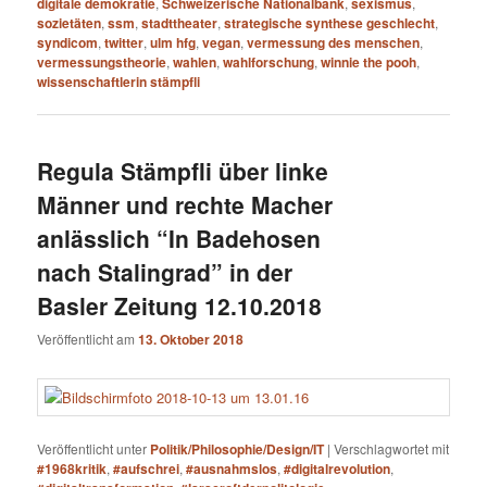
digitale demokratie
,
Schweizerische Nationalbank
,
sexismus
,
sozietäten
,
ssm
,
stadttheater
,
strategische synthese geschlecht
,
syndicom
,
twitter
,
ulm hfg
,
vegan
,
vermessung des menschen
,
vermessungstheorie
,
wahlen
,
wahlforschung
,
winnie the pooh
,
wissenschaftlerin stämpfli
Regula Stämpfli über linke
Männer und rechte Macher
anlässlich “In Badehosen
nach Stalingrad” in der
Basler Zeitung 12.10.2018
Veröffentlicht am
13. Oktober 2018
Veröffentlicht unter
Politik/Philosophie/Design/IT
|
Verschlagwortet mit
#1968kritik
,
#aufschrei
,
#ausnahmslos
,
#digitalrevolution
,