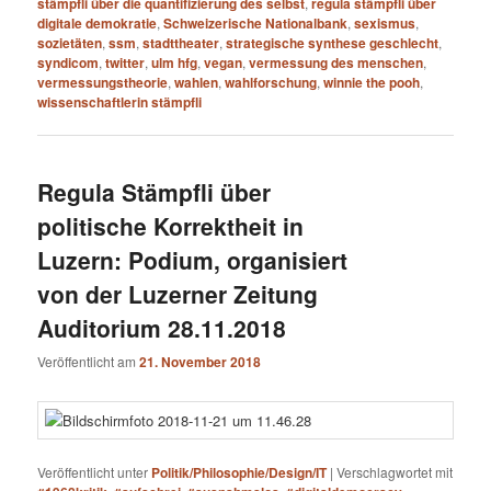
stämpfli über die quantifizierung des selbst
,
regula stämpfli über
digitale demokratie
,
Schweizerische Nationalbank
,
sexismus
,
sozietäten
,
ssm
,
stadttheater
,
strategische synthese geschlecht
,
syndicom
,
twitter
,
ulm hfg
,
vegan
,
vermessung des menschen
,
vermessungstheorie
,
wahlen
,
wahlforschung
,
winnie the pooh
,
wissenschaftlerin stämpfli
Regula Stämpfli über
politische Korrektheit in
Luzern: Podium, organisiert
von der Luzerner Zeitung
Auditorium 28.11.2018
Veröffentlicht am
21. November 2018
Veröffentlicht unter
Politik/Philosophie/Design/IT
|
Verschlagwortet mit