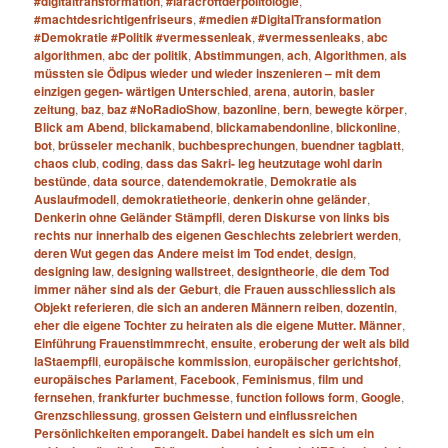
#digitaltransformation
,
#laracroftderpolitologie
,
#machtdesrichtigenfriseurs
,
#medien #DigitalTransformation
#Demokratie #Politik #vermessenleak
,
#vermessenleaks
,
abc
algorithmen
,
abc der politik
,
Abstimmungen
,
ach
,
Algorithmen
,
als
müssten sie Ödipus wieder und wieder inszenieren – mit dem
einzigen gegen- wärtigen Unterschied
,
arena
,
autorin
,
basler
zeitung
,
baz
,
baz #NoRadioShow
,
bazonline
,
bern
,
bewegte körper
,
Blick am Abend
,
blickamabend
,
blickamabendonline
,
blickonline
,
bot
,
brüsseler mechanik
,
buchbesprechungen
,
buendner tagblatt
,
chaos club
,
coding
,
dass das Sakri- leg heutzutage wohl darin
bestünde
,
data source
,
datendemokratie
,
Demokratie als
Auslaufmodell
,
demokratietheorie
,
denkerin ohne geländer
,
Denkerin ohne Geländer Stämpfli
,
deren Diskurse von links bis
rechts nur innerhalb des eigenen Geschlechts zelebriert werden
,
deren Wut gegen das Andere meist im Tod endet
,
design
,
designing law
,
designing wallstreet
,
designtheorie
,
die dem Tod
immer näher sind als der Geburt
,
die Frauen ausschliesslich als
Objekt referieren
,
die sich an anderen Männern reiben
,
dozentin
,
eher die eigene Tochter zu heiraten als die eigene Mutter. Männer
,
Einführung Frauenstimmrecht
,
ensuite
,
eroberung der welt als bild
laStaempfli
,
europäische kommission
,
europäischer gerichtshof
,
europäisches Parlament
,
Facebook
,
Feminismus
,
film und
fernsehen
,
frankfurter buchmesse
,
function follows form
,
Google
,
Grenzschliessung
,
grossen Geistern und einflussreichen
Persönlichkeiten emporangelt. Dabei handelt es sich um ein