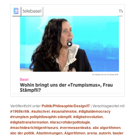
Veröffentlicht unter
Politik/Philosophie/Design/IT
|
Verschlagwortet mit
#1968kritik
,
#aufschrei
,
#ausnahmslos
,
#digitaldemocracy
#trumpism politphilosophin stämpfli
,
#digitalrevolution
,
#digitaltransformation
,
#laracroftderpolitologie
,
#machtdesrichtigenfriseurs
,
#vermessenleaks
,
abc algorithmen
,
abc der politik
,
Abstimmungen
,
Algorithmen
,
arena
,
autorin
,
basler