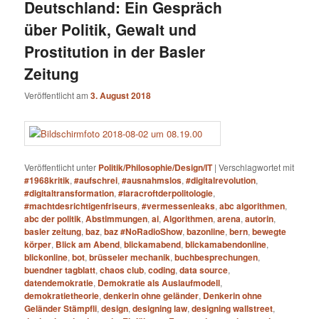
Deutschland: Ein Gespräch
über Politik, Gewalt und
Prostitution in der Basler
Zeitung
Veröffentlicht am
3. August 2018
Veröffentlicht unter
Politik/Philosophie/Design/IT
|
Verschlagwortet mit
#1968kritik
,
#aufschrei
,
#ausnahmslos
,
#digitalrevolution
,
#digitaltransformation
,
#laracroftderpolitologie
,
#machtdesrichtigenfriseurs
,
#vermessenleaks
,
abc algorithmen
,
abc der politik
,
Abstimmungen
,
ai
,
Algorithmen
,
arena
,
autorin
,
basler zeitung
,
baz
,
baz #NoRadioShow
,
bazonline
,
bern
,
bewegte
körper
,
Blick am Abend
,
blickamabend
,
blickamabendonline
,
blickonline
,
bot
,
brüsseler mechanik
,
buchbesprechungen
,
buendner tagblatt
,
chaos club
,
coding
,
data source
,
datendemokratie
,
Demokratie als Auslaufmodell
,
demokratietheorie
,
denkerin ohne geländer
,
Denkerin ohne
Geländer Stämpfli
,
design
,
designing law
,
designing wallstreet
,