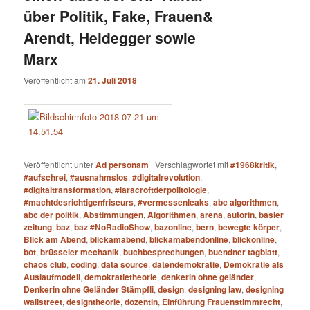
über Politik, Fake, Frauen&
Arendt, Heidegger sowie
Marx
Veröffentlicht am
21. Juli 2018
Veröffentlicht unter
Ad personam
|
Verschlagwortet mit
#1968kritik
,
#aufschrei
,
#ausnahmslos
,
#digitalrevolution
,
#digitaltransformation
,
#laracroftderpolitologie
,
#machtdesrichtigenfriseurs
,
#vermessenleaks
,
abc algorithmen
,
abc der politik
,
Abstimmungen
,
Algorithmen
,
arena
,
autorin
,
basler
zeitung
,
baz
,
baz #NoRadioShow
,
bazonline
,
bern
,
bewegte körper
,
Blick am Abend
,
blickamabend
,
blickamabendonline
,
blickonline
,
bot
,
brüsseler mechanik
,
buchbesprechungen
,
buendner tagblatt
,
chaos club
,
coding
,
data source
,
datendemokratie
,
Demokratie als
Auslaufmodell
,
demokratietheorie
,
denkerin ohne geländer
,
Denkerin ohne Geländer Stämpfli
,
design
,
designing law
,
designing
wallstreet
,
designtheorie
,
dozentin
,
Einführung Frauenstimmrecht
,