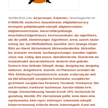
Veröffentlicht unter
Ad personam
,
Kolumnen
|
Verschlagwortet mit
#1968kritik
,
#aufschrei
,
#ausnahmslos
,
#digitaldemocracy
#trumpism politphilosophin stämpfli
,
#digitalrevolution
,
#digitaltransformation
,
#laracroftderpolitologie
,
#machtdesrichtigenfriseurs
,
#vermessenleaks
,
abc algorithmen
,
abc der politik
,
Abstimmungen
,
Algorithmen
,
arena
,
autorin
,
basler
zeitung
,
baz
,
baz #NoRadioShow
,
bazonline
,
bern
,
bewegte körper
,
Blick am Abend
,
blickamabend
,
blickamabendonline
,
blickonline
,
bot
,
brüsseler mechanik
,
buchbesprechungen
,
buendner tagblatt
,
chaos club
,
coding
,
data source
,
datendemokratie
,
Demokratie als
Auslaufmodell
,
demokratietheorie
,
denkerin ohne geländer
,
Denkerin ohne Geländer Stämpfli
,
design
,
designing law
,
designing
wallstreet
,
designtheorie
,
dozentin
,
ein Phänomen verändert die
Welt
,
Einführung Frauenstimmrecht
,
ensuite
,
eroberung der welt
als bild laStaempfli
,
europäische kommission
,
europäischer
gerichtshof
,
europäisches Parlament
,
Facebook
,
Feminismus
,
film
und fernsehen
,
frankfurter buchmesse
,
function follows form
,
Google
,
Grenzschliessung
,
hannah Arendt
,
HFG
,
hochschule für
gestaltung
,
Identität
,
IFG
,
internationale politik
,
keine daten ohne
repräsentation
,
klein report
,
kleinreport
,
kolumnistin stämpfli
,
körpervermessung
,
kritische theorie
,
kulturmagazin
,
Kunst und