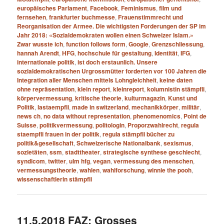
europäisches Parlament
,
Facebook
,
Feminismus
,
film und
fernsehen
,
frankfurter buchmesse
,
Frauenstimmrecht und
Reorganisation der Armee. Die wichtigsten Forderungen der SP im
Jahr 2018: «Sozialdemokraten wollen einen Schweizer Islam.»
Zwar wusste ich
,
function follows form
,
Google
,
Grenzschliessung
,
hannah Arendt
,
HFG
,
hochschule für gestaltung
,
Identität
,
IFG
,
internationale politik
,
ist doch erstaunlich. Unsere
sozialdemokratischen Urgrossmütter forderten vor 100 Jahren die
Integration aller Menschen mittels Lohngleichheit
,
keine daten
ohne repräsentation
,
klein report
,
kleinreport
,
kolumnistin stämpfli
,
körpervermessung
,
kritische theorie
,
kulturmagazin
,
Kunst und
Politik
,
lastaempfli
,
made in switzerland
,
mechanikkörper
,
militär
,
news ch
,
no data without representation
,
phenomenomics
,
Point de
Suisse
,
politikvermessung
,
politologin
,
Proporzwahlrecht
,
regula
staempfli frauen in der politik
,
regula stämpfli bücher zu
politik&gesellschaft
,
Schweizerische Nationalbank
,
sexismus
,
sozietäten
,
ssm
,
stadttheater
,
strategische synthese geschlecht
,
syndicom
,
twitter
,
ulm hfg
,
vegan
,
vermessung des menschen
,
vermessungstheorie
,
wahlen
,
wahlforschung
,
winnie the pooh
,
wissenschaftlerin stämpfli
11.5.2018 FAZ: Grosses