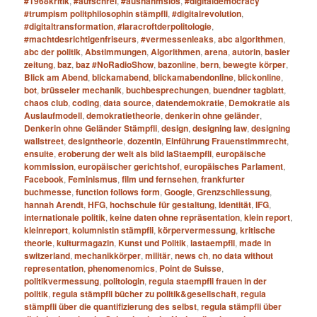
#1968kritik
,
#aufschrei
,
#ausnahmslos
,
#digitaldemocracy
#trumpism politphilosophin stämpfli
,
#digitalrevolution
,
#digitaltransformation
,
#laracroftderpolitologie
,
#machtdesrichtigenfriseurs
,
#vermessenleaks
,
abc algorithmen
,
abc der politik
,
Abstimmungen
,
Algorithmen
,
arena
,
autorin
,
basler
zeitung
,
baz
,
baz #NoRadioShow
,
bazonline
,
bern
,
bewegte körper
,
Blick am Abend
,
blickamabend
,
blickamabendonline
,
blickonline
,
bot
,
brüsseler mechanik
,
buchbesprechungen
,
buendner tagblatt
,
chaos club
,
coding
,
data source
,
datendemokratie
,
Demokratie als
Auslaufmodell
,
demokratietheorie
,
denkerin ohne geländer
,
Denkerin ohne Geländer Stämpfli
,
design
,
designing law
,
designing
wallstreet
,
designtheorie
,
dozentin
,
Einführung Frauenstimmrecht
,
ensuite
,
eroberung der welt als bild laStaempfli
,
europäische
kommission
,
europäischer gerichtshof
,
europäisches Parlament
,
Facebook
,
Feminismus
,
film und fernsehen
,
frankfurter
buchmesse
,
function follows form
,
Google
,
Grenzschliessung
,
hannah Arendt
,
HFG
,
hochschule für gestaltung
,
Identität
,
IFG
,
internationale politik
,
keine daten ohne repräsentation
,
klein report
,
kleinreport
,
kolumnistin stämpfli
,
körpervermessung
,
kritische
theorie
,
kulturmagazin
,
Kunst und Politik
,
lastaempfli
,
made in
switzerland
,
mechanikkörper
,
militär
,
news ch
,
no data without
representation
,
phenomenomics
,
Point de Suisse
,
politikvermessung
,
politologin
,
regula staempfli frauen in der
politik
,
regula stämpfli bücher zu politik&gesellschaft
,
regula
stämpfli über die quantifizierung des selbst
,
regula stämpfli über