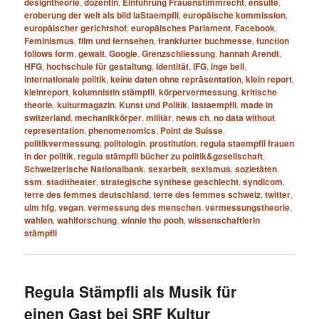
designtheorie
,
dozentin
,
Einführung Frauenstimmrecht
,
ensuite
,
eroberung der welt als bild laStaempfli
,
europäische kommission
,
europäischer gerichtshof
,
europäisches Parlament
,
Facebook
,
Feminismus
,
film und fernsehen
,
frankfurter buchmesse
,
function
follows form
,
gewalt
,
Google
,
Grenzschliessung
,
hannah Arendt
,
HFG
,
hochschule für gestaltung
,
Identität
,
IFG
,
inge bell
,
internationale politik
,
keine daten ohne repräsentation
,
klein report
,
kleinreport
,
kolumnistin stämpfli
,
körpervermessung
,
kritische
theorie
,
kulturmagazin
,
Kunst und Politik
,
lastaempfli
,
made in
switzerland
,
mechanikkörper
,
militär
,
news ch
,
no data without
representation
,
phenomenomics
,
Point de Suisse
,
politikvermessung
,
politologin
,
prostitution
,
regula staempfli frauen
in der politik
,
regula stämpfli bücher zu politik&gesellschaft
,
Schweizerische Nationalbank
,
sexarbeit
,
sexismus
,
sozietäten
,
ssm
,
stadttheater
,
strategische synthese geschlecht
,
syndicom
,
terre des femmes deutschland
,
terre des femmes schweiz
,
twitter
,
ulm hfg
,
vegan
,
vermessung des menschen
,
vermessungstheorie
,
wahlen
,
wahlforschung
,
winnie the pooh
,
wissenschaftlerin
stämpfli
Regula Stämpfli als Musik für
einen Gast bei SRF Kultur