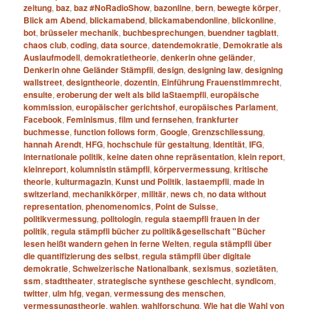
zeitung
,
baz
,
baz #NoRadioShow
,
bazonline
,
bern
,
bewegte körper
,
Blick am Abend
,
blickamabend
,
blickamabendonline
,
blickonline
,
bot
,
brüsseler mechanik
,
buchbesprechungen
,
buendner tagblatt
,
chaos club
,
coding
,
data source
,
datendemokratie
,
Demokratie als
Auslaufmodell
,
demokratietheorie
,
denkerin ohne geländer
,
Denkerin ohne Geländer Stämpfli
,
design
,
designing law
,
designing
wallstreet
,
designtheorie
,
dozentin
,
Einführung Frauenstimmrecht
,
ensuite
,
eroberung der welt als bild laStaempfli
,
europäische
kommission
,
europäischer gerichtshof
,
europäisches Parlament
,
Facebook
,
Feminismus
,
film und fernsehen
,
frankfurter
buchmesse
,
function follows form
,
Google
,
Grenzschliessung
,
hannah Arendt
,
HFG
,
hochschule für gestaltung
,
Identität
,
IFG
,
internationale politik
,
keine daten ohne repräsentation
,
klein report
,
kleinreport
,
kolumnistin stämpfli
,
körpervermessung
,
kritische
theorie
,
kulturmagazin
,
Kunst und Politik
,
lastaempfli
,
made in
switzerland
,
mechanikkörper
,
militär
,
news ch
,
no data without
representation
,
phenomenomics
,
Point de Suisse
,
politikvermessung
,
politologin
,
regula staempfli frauen in der
politik
,
regula stämpfli bücher zu politik&gesellschaft "Bücher
lesen heißt wandern gehen in ferne Welten
,
regula stämpfli über
die quantifizierung des selbst
,
regula stämpfli über digitale
demokratie
,
Schweizerische Nationalbank
,
sexismus
,
sozietäten
,
ssm
,
stadttheater
,
strategische synthese geschlecht
,
syndicom
,
twitter
,
ulm hfg
,
vegan
,
vermessung des menschen
,
vermessungstheorie
,
wahlen
,
wahlforschung
,
Wie hat die Wahl von