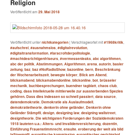
Religion
Veröffentlicht am
29. Mai 2018
Veröffentlicht unter
nichtkategorien
|
Verschlagwortet mit
#1968kritik
,
#aufschrei
,
#ausnahmslos
,
#digitalrevolution
,
#digitaltransformation
,
#laracroftderpolitologie
,
#machtdesrichtigenfriseurs
,
#vermessenleaks
,
abc algorithmen
,
abc der politik
,
Abstimmungen
,
Algorithmen
,
arena
,
autorin
,
basler
zeitung
,
baz
,
baz #NoRadioShow
,
bazonline
,
bern
,
Beschränkung
der Wochenarbeitszeit
,
bewegte körper
,
Blick am Abend
,
blickamabend
,
blickamabendonline
,
blickonline
,
bot
,
brüsseler
mechanik
,
buchbesprechungen
,
buendner tagblatt
,
chaos club
,
coding
,
dass Intellektuelle mittlerweile zur aussterbenden Spezies
gehören. Dass dies indessen so schnell passiert
,
data source
,
datendemokratie
,
Demokratie als Auslaufmodell
,
demokratietheorie
,
denkerin ohne geländer
,
Denkerin ohne
Geländer Stämpfli
,
design
,
designing law
,
designing wallstreet
,
designtheorie
,
Die wichtigsten Forderungen der Sozialdemokraten
1918 lauteten u.a.: Alters- und Invalidenversicherung
,
dozentin
,
Einführung Frauenstimmrecht
,
ensuite
,
eroberung der welt als bild
laStaempfli
,
europäische kommission
,
europäischer gerichtshof
,