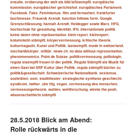
ensuite
,
eroberung der welt als bild laStaempfli
,
europäische
kommission
,
europäischer gerichtshof
,
europäisches Parlament
,
Facebook
,
Fake
,
Feminismus
,
film und fernsehen
,
frankfurter
buchmesse
,
Frauen& Arendt
,
function follows form
,
Google
,
Grenzschliessung
,
hannah Arendt
,
Heidegger sowie Marx
,
HFG
,
hochschule für gestaltung
,
Identität
,
IFG
,
internationale politik
,
keine daten ohne repräsentation
,
klein report
,
kleinreport
,
kolumnistin stämpfli
,
körpervermessung
,
kritische theorie
,
kulturmagazin
,
Kunst und Politik
,
lastaempfli
,
made in switzerland
,
mechanikkörper
,
militär
,
news ch
,
no data without representation
,
phenomenomics
,
Point de Suisse
,
politikvermessung
,
politologin
,
regula staempfli frauen in der politik
,
Regula Stämpfli als Musik für
einen Gast bei SRF Kultur über Politik
,
regula stämpfli bücher zu
politik&gesellschaft
,
Schweizerische Nationalbank
,
sexismus
,
sozietäten
,
ssm
,
stadttheater
,
strategische synthese geschlecht
,
syndicom
,
twitter
,
ulm hfg
,
vegan
,
vermessung des menschen
,
vermessungstheorie
,
wahlen
,
wahlforschung
,
winnie the pooh
,
wissenschaftlerin stämpfli
28.5.2018 Blick am Abend:
Rolle rückwärts in die