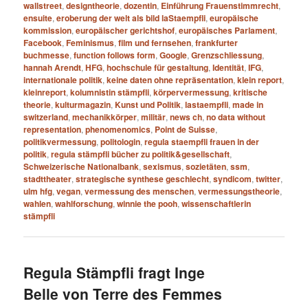
wallstreet
,
designtheorie
,
dozentin
,
Einführung Frauenstimmrecht
,
ensuite
,
eroberung der welt als bild laStaempfli
,
europäische
kommission
,
europäischer gerichtshof
,
europäisches Parlament
,
Facebook
,
Feminismus
,
film und fernsehen
,
frankfurter
buchmesse
,
function follows form
,
Google
,
Grenzschliessung
,
hannah Arendt
,
HFG
,
hochschule für gestaltung
,
Identität
,
IFG
,
internationale politik
,
keine daten ohne repräsentation
,
klein report
,
kleinreport
,
kolumnistin stämpfli
,
körpervermessung
,
kritische
theorie
,
kulturmagazin
,
Kunst und Politik
,
lastaempfli
,
made in
switzerland
,
mechanikkörper
,
militär
,
news ch
,
no data without
representation
,
phenomenomics
,
Point de Suisse
,
politikvermessung
,
politologin
,
regula staempfli frauen in der
politik
,
regula stämpfli bücher zu politik&gesellschaft
,
Schweizerische Nationalbank
,
sexismus
,
sozietäten
,
ssm
,
stadttheater
,
strategische synthese geschlecht
,
syndicom
,
twitter
,
ulm hfg
,
vegan
,
vermessung des menschen
,
vermessungstheorie
,
wahlen
,
wahlforschung
,
winnie the pooh
,
wissenschaftlerin
stämpfli
Regula Stämpfli fragt Inge
Belle von Terre des Femmes