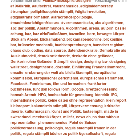
Veröffentlicht unter
Politik/Philosophie/Design/IT
|
Verschlagwortet mit
#1968kritik
,
#aufschrei
,
#ausnahmslos
,
#digitaldemocracy
#trumpism politphilosophin stämpfli
,
#digitalrevolution
,
#digitaltransformation
,
#laracroftderpolitologie
,
#machtdesrichtigenfriseurs
,
#vermessenleaks
,
abc algorithmen
,
abc der politik
,
Abstimmungen
,
Algorithmen
,
arena
,
autorin
,
basler
zeitung
,
baz
,
baz #NoRadioShow
,
bazonline
,
bern
,
bewegte körper
,
Blick am Abend
,
blickamabend
,
blickamabendonline
,
blickonline
,
bot
,
brüsseler mechanik
,
buchbesprechungen
,
buendner tagblatt
,
chaos club
,
coding
,
data source
,
datendemokratie
,
Demokratie als
Auslaufmodell
,
demokratietheorie
,
denkerin ohne geländer
,
Denkerin ohne Geländer Stämpfli
,
design
,
designing law
,
designing
wallstreet
,
designtheorie
,
dozentin
,
Einführung Frauenstimmrecht
,
ensuite
,
eroberung der welt als bild laStaempfli
,
europäische
kommission
,
europäischer gerichtshof
,
europäisches Parlament
,
Facebook
,
Feminismus
,
film und fernsehen
,
frankfurter
buchmesse
,
function follows form
,
Google
,
Grenzschliessung
,
hannah Arendt
,
HFG
,
hochschule für gestaltung
,
Identität
,
IFG
,
internationale politik
,
keine daten ohne repräsentation
,
klein report
,
kleinreport
,
kolumnistin stämpfli
,
körpervermessung
,
kritische
theorie
,
kulturmagazin
,
Kunst und Politik
,
lastaempfli
,
made in
switzerland
,
mechanikkörper
,
militär
,
news ch
,
no data without
representation
,
phenomenomics
,
Point de Suisse
,
politikvermessung
,
politologin
,
regula staempfli frauen in der
politik
,
regula stämpfli bücher zu politik&gesellschaft
,
regula