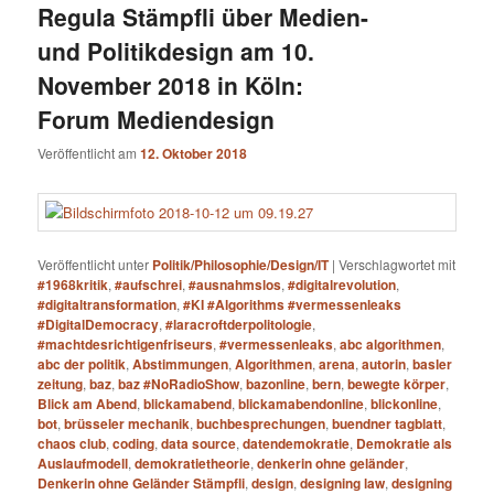
Regula Stämpfli über Medien-
und Politikdesign am 10.
November 2018 in Köln:
Forum Mediendesign
Veröffentlicht am
12. Oktober 2018
Veröffentlicht unter
Politik/Philosophie/Design/IT
|
Verschlagwortet mit
#1968kritik
,
#aufschrei
,
#ausnahmslos
,
#digitalrevolution
,
#digitaltransformation
,
#KI #Algorithms #vermessenleaks
#DigitalDemocracy
,
#laracroftderpolitologie
,
#machtdesrichtigenfriseurs
,
#vermessenleaks
,
abc algorithmen
,
abc der politik
,
Abstimmungen
,
Algorithmen
,
arena
,
autorin
,
basler
zeitung
,
baz
,
baz #NoRadioShow
,
bazonline
,
bern
,
bewegte körper
,
Blick am Abend
,
blickamabend
,
blickamabendonline
,
blickonline
,
bot
,
brüsseler mechanik
,
buchbesprechungen
,
buendner tagblatt
,
chaos club
,
coding
,
data source
,
datendemokratie
,
Demokratie als
Auslaufmodell
,
demokratietheorie
,
denkerin ohne geländer
,
Denkerin ohne Geländer Stämpfli
,
design
,
designing law
,
designing