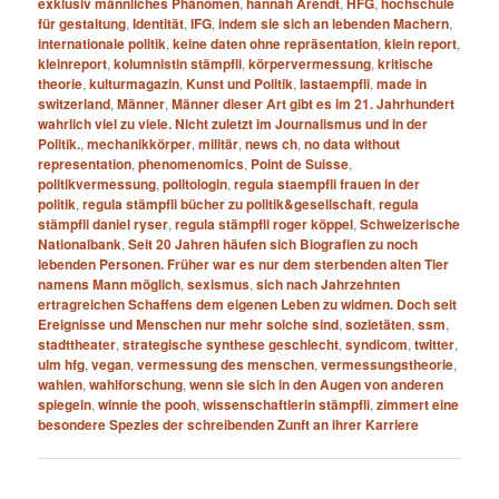
exklusiv männliches Phänomen
,
hannah Arendt
,
HFG
,
hochschule
für gestaltung
,
Identität
,
IFG
,
indem sie sich an lebenden Machern
,
internationale politik
,
keine daten ohne repräsentation
,
klein report
,
kleinreport
,
kolumnistin stämpfli
,
körpervermessung
,
kritische
theorie
,
kulturmagazin
,
Kunst und Politik
,
lastaempfli
,
made in
switzerland
,
Männer
,
Männer dieser Art gibt es im 21. Jahrhundert
wahrlich viel zu viele. Nicht zuletzt im Journalismus und in der
Politik.
,
mechanikkörper
,
militär
,
news ch
,
no data without
representation
,
phenomenomics
,
Point de Suisse
,
politikvermessung
,
politologin
,
regula staempfli frauen in der
politik
,
regula stämpfli bücher zu politik&gesellschaft
,
regula
stämpfli daniel ryser
,
regula stämpfli roger köppel
,
Schweizerische
Nationalbank
,
Seit 20 Jahren häufen sich Biografien zu noch
lebenden Personen. Früher war es nur dem sterbenden alten Tier
namens Mann möglich
,
sexismus
,
sich nach Jahrzehnten
ertragreichen Schaffens dem eigenen Leben zu widmen. Doch seit
Ereignisse und Menschen nur mehr solche sind
,
sozietäten
,
ssm
,
stadttheater
,
strategische synthese geschlecht
,
syndicom
,
twitter
,
ulm hfg
,
vegan
,
vermessung des menschen
,
vermessungstheorie
,
wahlen
,
wahlforschung
,
wenn sie sich in den Augen von anderen
spiegeln
,
winnie the pooh
,
wissenschaftlerin stämpfli
,
zimmert eine
besondere Spezies der schreibenden Zunft an ihrer Karriere