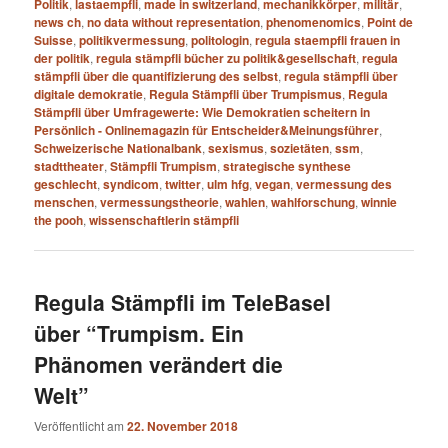
Politik
,
lastaempfli
,
made in switzerland
,
mechanikkörper
,
militär
,
news ch
,
no data without representation
,
phenomenomics
,
Point de
Suisse
,
politikvermessung
,
politologin
,
regula staempfli frauen in
der politik
,
regula stämpfli bücher zu politik&gesellschaft
,
regula
stämpfli über die quantifizierung des selbst
,
regula stämpfli über
digitale demokratie
,
Regula Stämpfli über Trumpismus
,
Regula
Stämpfli über Umfragewerte: Wie Demokratien scheitern in
Persönlich - Onlinemagazin für Entscheider&Meinungsführer
,
Schweizerische Nationalbank
,
sexismus
,
sozietäten
,
ssm
,
stadttheater
,
Stämpfli Trumpism
,
strategische synthese
geschlecht
,
syndicom
,
twitter
,
ulm hfg
,
vegan
,
vermessung des
menschen
,
vermessungstheorie
,
wahlen
,
wahlforschung
,
winnie
the pooh
,
wissenschaftlerin stämpfli
Regula Stämpfli im TeleBasel
über “Trumpism. Ein
Phänomen verändert die
Welt”
Veröffentlicht am
22. November 2018