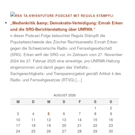
TA-SWISSFUTURE-PODCAST MIT REGULA STÄMPFLI
„Medienkritik &amp; Demokratie-Verteidigung: Emrah Erken
und die SRG-Berichterstattung über UNRWA.“
n dieser Podcast-Folge beleuchtet Regula Stämpfli die
Popularbeschwerde des Zürcher Rechtsanwalts Emrah Erken
gegen die Schweizerische Radio- und Fernsehgesellschaft
(SRG). Erken wirft der SRG vor, im Zeitraum vom 27. November
2024 bis 27. Februar 2025 eine einseitige, pro-UNRWA-Haltung
eingenommen und damit gegen das Vielfalts-,
Sachgerechtigkeits- und Transparenzgebot gemäß Artikel 4 des
Radio- und Fernsehgesetzes (RTVG) […]
AUGUST 2026
M
D
M
D
F
S
S
1
2
3
4
5
6
7
8
9
10
11
12
13
14
15
16
17
18
19
20
21
22
23
24
25
26
27
28
29
30