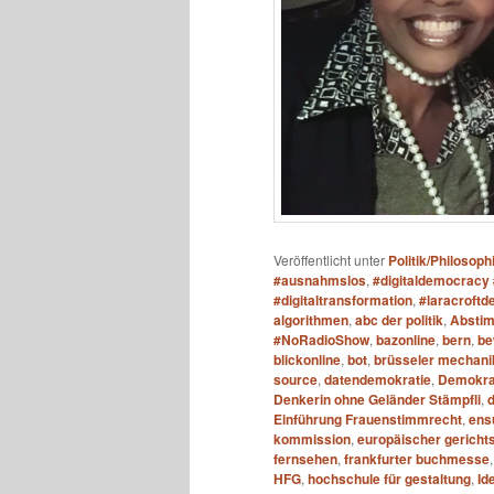
Veröffentlicht unter
Politik/Philosoph
#ausnahmslos
,
#digitaldemocracy 
#digitaltransformation
,
#laracroftde
algorithmen
,
abc der politik
,
Absti
#NoRadioShow
,
bazonline
,
bern
,
be
blickonline
,
bot
,
brüsseler mechani
source
,
datendemokratie
,
Demokrat
Denkerin ohne Geländer Stämpfli
,
Einführung Frauenstimmrecht
,
ens
kommission
,
europäischer gericht
fernsehen
,
frankfurter buchmesse
HFG
,
hochschule für gestaltung
,
Id