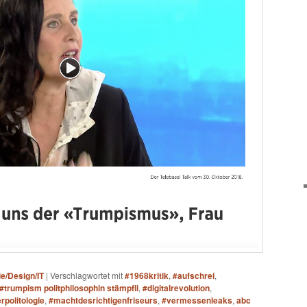
ie/Design/IT
|
Verschlagwortet mit
#1968kritik
,
#aufschrei
,
#trumpism politphilosophin stämpfli
,
#digitalrevolution
,
rpolitologie
,
#machtdesrichtigenfriseurs
,
#vermessenleaks
,
abc