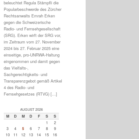
beleuchtet Regula Stämpfli die
Popularbeschwerde des Zürcher
Rechtsanwalts Emrah Erken
gegen die Schweizerische
Radio- und Fernsehgesellschaft
(SRG). Erken wirft der SRG vor,
im Zeitraum vom 27. November
2024 bis 27. Februar 2025 eine
einseitige, pro-UNRWA-Haltung
eingenommen und damit gegen
das Vielfalts-,
Sachgerechtigkeits- und
Transparenzgebot gemäß Artikel
4 des Radio- und
Fernsehgesetzes (RTVG) […]
AUGUST 2026
M
D
M
D
F
S
S
1
2
3
4
5
6
7
8
9
10
11
12
13
14
15
16