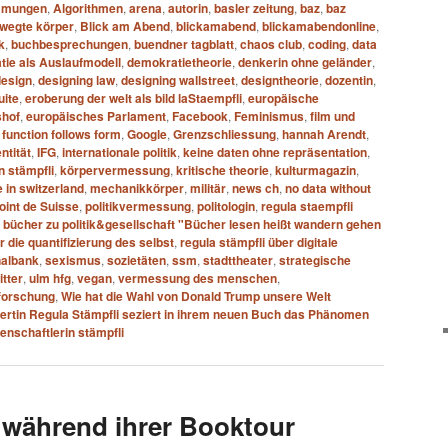
mmungen
,
Algorithmen
,
arena
,
autorin
,
basler zeitung
,
baz
,
baz
wegte körper
,
Blick am Abend
,
blickamabend
,
blickamabendonline
,
k
,
buchbesprechungen
,
buendner tagblatt
,
chaos club
,
coding
,
data
ie als Auslaufmodell
,
demokratietheorie
,
denkerin ohne geländer
,
design
,
designing law
,
designing wallstreet
,
designtheorie
,
dozentin
,
uite
,
eroberung der welt als bild laStaempfli
,
europäische
shof
,
europäisches Parlament
,
Facebook
,
Feminismus
,
film und
,
function follows form
,
Google
,
Grenzschliessung
,
hannah Arendt
,
entität
,
IFG
,
internationale politik
,
keine daten ohne repräsentation
,
n stämpfli
,
körpervermessung
,
kritische theorie
,
kulturmagazin
,
 in switzerland
,
mechanikkörper
,
militär
,
news ch
,
no data without
oint de Suisse
,
politikvermessung
,
politologin
,
regula staempfli
i bücher zu politik&gesellschaft "Bücher lesen heißt wandern gehen
r die quantifizierung des selbst
,
regula stämpfli über digitale
nalbank
,
sexismus
,
sozietäten
,
ssm
,
stadttheater
,
strategische
itter
,
ulm hfg
,
vegan
,
vermessung des menschen
,
forschung
,
Wie hat die Wahl von Donald Trump unsere Welt
pertin Regula Stämpfli seziert in ihrem neuen Buch das Phänomen
enschaftlerin stämpfli
 während ihrer Booktour