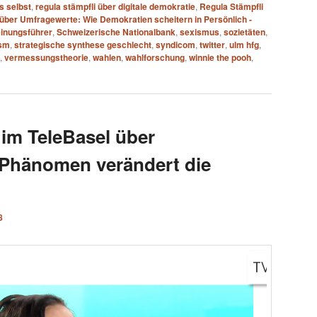
s selbst
,
regula stämpfli über digitale demokratie
,
Regula Stämpfli
 über Umfragewerte: Wie Demokratien scheitern in Persönlich -
inungsführer
,
Schweizerische Nationalbank
,
sexismus
,
sozietäten
,
ism
,
strategische synthese geschlecht
,
syndicom
,
twitter
,
ulm hfg
,
,
vermessungstheorie
,
wahlen
,
wahlforschung
,
winnie the pooh
,
 im TeleBasel über
 Phänomen verändert die
8