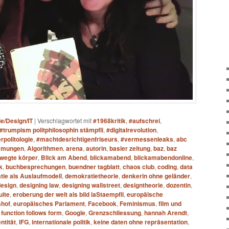
ie/Design/IT
|
Verschlagwortet mit
#1968kritik
,
#aufschrei
,
#trumpism politphilosophin stämpfli
,
#digitalrevolution
,
rpolitologie
,
#machtdesrichtigenfriseurs
,
#vermessenleaks
,
abc
mmungen
,
Algorithmen
,
arena
,
autorin
,
basler zeitung
,
baz
,
baz
wegte körper
,
Blick am Abend
,
blickamabend
,
blickamabendonline
,
k
,
buchbesprechungen
,
buendner tagblatt
,
chaos club
,
coding
,
data
ie als Auslaufmodell
,
demokratietheorie
,
denkerin ohne geländer
,
design
,
designing law
,
designing wallstreet
,
designtheorie
,
dozentin
,
uite
,
eroberung der welt als bild laStaempfli
,
europäische
shof
,
europäisches Parlament
,
Facebook
,
Feminismus
,
film und
,
function follows form
,
Google
,
Grenzschliessung
,
hannah Arendt
,
entität
,
IFG
,
internationale politik
,
keine daten ohne repräsentation
,