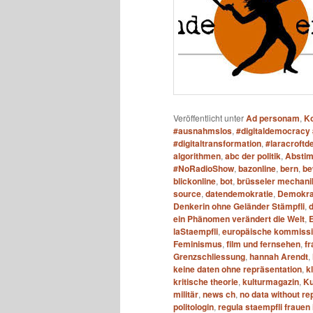
Veröffentlicht unter
Ad personam
,
K
#ausnahmslos
,
#digitaldemocracy 
#digitaltransformation
,
#laracroftde
algorithmen
,
abc der politik
,
Absti
#NoRadioShow
,
bazonline
,
bern
,
be
blickonline
,
bot
,
brüsseler mechani
source
,
datendemokratie
,
Demokrat
Denkerin ohne Geländer Stämpfli
,
ein Phänomen verändert die Welt
,
laStaempfli
,
europäische kommiss
Feminismus
,
film und fernsehen
,
f
Grenzschliessung
,
hannah Arendt
,
keine daten ohne repräsentation
,
k
kritische theorie
,
kulturmagazin
,
Ku
militär
,
news ch
,
no data without re
politologin
,
regula staempfli frauen i