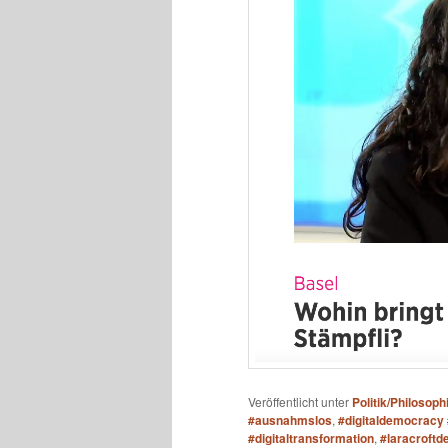
Veröffentlicht unter
Politik/Philosoph
#ausnahmslos
,
#digitaldemocracy 
#digitaltransformation
,
#laracroftde