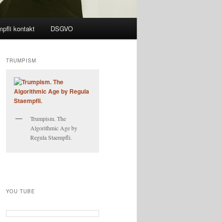
pfli kontakt
DSGVO
TRUMPISM
Trumpism. The
Algorithmic Age by
Regula Staempfli.
YOU TUBE