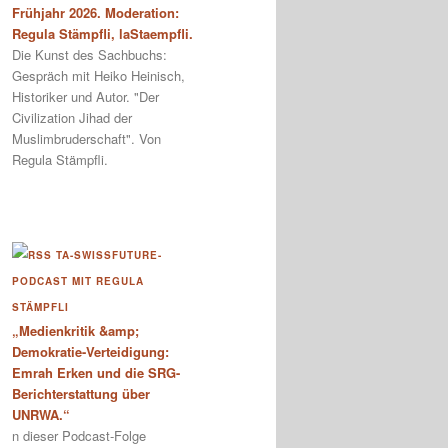
Frühjahr 2026. Moderation:
Regula Stämpfli, laStaempfli.
Die Kunst des Sachbuchs:
Gespräch mit Heiko Heinisch,
Historiker und Autor. "Der
Civilization Jihad der
Muslimbruderschaft". Von
Regula Stämpfli.
TA-SWISSFUTURE-
PODCAST MIT REGULA
STÄMPFLI
„Medienkritik &amp;
Demokratie-Verteidigung:
Emrah Erken und die SRG-
Berichterstattung über
UNRWA.“
n dieser Podcast-Folge