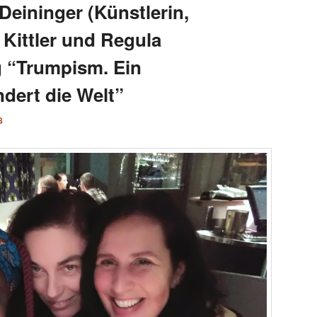
Deininger (Künstlerin,
s Kittler und Regula
g “Trumpism. Ein
dert die Welt”
8