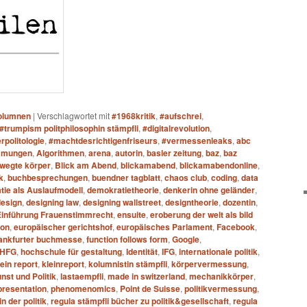
olumnen
|
Verschlagwortet mit
#1968kritik
,
#aufschrei
,
#trumpism politphilosophin stämpfli
,
#digitalrevolution
,
rpolitologie
,
#machtdesrichtigenfriseurs
,
#vermessenleaks
,
abc
mmungen
,
Algorithmen
,
arena
,
autorin
,
basler zeitung
,
baz
,
baz
wegte körper
,
Blick am Abend
,
blickamabend
,
blickamabendonline
,
k
,
buchbesprechungen
,
buendner tagblatt
,
chaos club
,
coding
,
data
ie als Auslaufmodell
,
demokratietheorie
,
denkerin ohne geländer
,
design
,
designing law
,
designing wallstreet
,
designtheorie
,
dozentin
,
Einführung Frauenstimmrecht
,
ensuite
,
eroberung der welt als bild
ion
,
europäischer gerichtshof
,
europäisches Parlament
,
Facebook
,
rankfurter buchmesse
,
function follows form
,
Google
,
HFG
,
hochschule für gestaltung
,
Identität
,
IFG
,
internationale politik
,
lein report
,
kleinreport
,
kolumnistin stämpfli
,
körpervermessung
,
nst und Politik
,
lastaempfli
,
made in switzerland
,
mechanikkörper
,
presentation
,
phenomenomics
,
Point de Suisse
,
politikvermessung
,
n der politik
,
regula stämpfli bücher zu politik&gesellschaft
,
regula