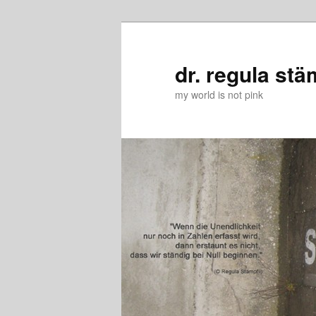
Zum
Zum
primären
sekundären
Inhalt
Inhalt
dr. regula stä
springen
springen
my world is not pink