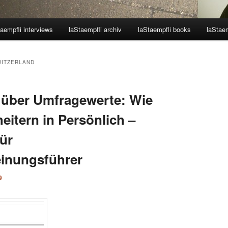
aempfli interviews
laStaempfli archiv
laStaempfli books
laStaem
WITZERLAND
 über Umfragewerte: Wie
eitern in Persönlich –
ür
inungsführer
9