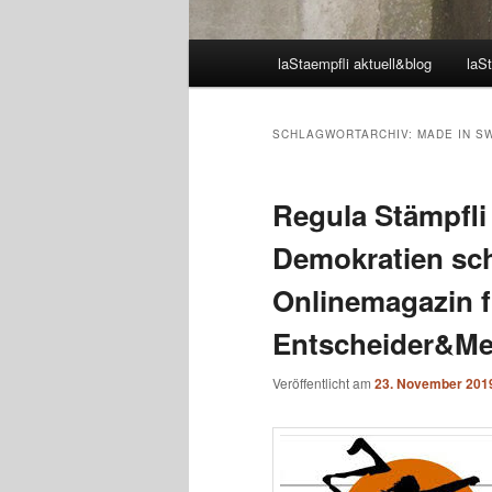
Hauptmenü
laStaempfli aktuell&blog
laSt
SCHLAGWORTARCHIV:
MADE IN S
Regula Stämpfli
Demokratien sch
Onlinemagazin f
Entscheider&Me
Veröffentlicht am
23. November 201