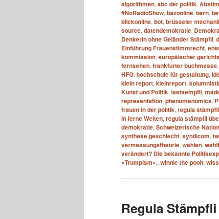
algorithmen
,
abc der politik
,
Absti
#NoRadioShow
,
bazonline
,
bern
,
be
blickonline
,
bot
,
brüsseler mechani
source
,
datendemokratie
,
Demokrat
Denkerin ohne Geländer Stämpfli
,
Einführung Frauenstimmrecht
,
ens
kommission
,
europäischer gericht
fernsehen
,
frankfurter buchmesse
HFG
,
hochschule für gestaltung
,
Id
klein report
,
kleinreport
,
kolumnisti
Kunst und Politik
,
lastaempfli
,
made
representation
,
phenomenomics
,
P
frauen in der politik
,
regula stämpfl
in ferne Welten
,
regula stämpfli übe
demokratie
,
Schweizerische Natio
synthese geschlecht
,
syndicom
,
tw
vermessungstheorie
,
wahlen
,
wahl
verändert? Die bekannte Politikex
«Trumpism».
,
winnie the pooh
,
wiss
Regula Stämpfli