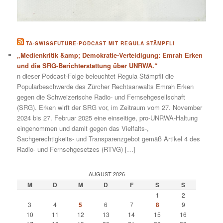
TA-SWISSFUTURE-PODCAST MIT REGULA STÄMPFLI
„Medienkritik &amp; Demokratie-Verteidigung: Emrah Erken
und die SRG-Berichterstattung über UNRWA.“
n dieser Podcast-Folge beleuchtet Regula Stämpfli die
Popularbeschwerde des Zürcher Rechtsanwalts Emrah Erken
gegen die Schweizerische Radio- und Fernsehgesellschaft
(SRG). Erken wirft der SRG vor, im Zeitraum vom 27. November
2024 bis 27. Februar 2025 eine einseitige, pro-UNRWA-Haltung
eingenommen und damit gegen das Vielfalts-,
Sachgerechtigkeits- und Transparenzgebot gemäß Artikel 4 des
Radio- und Fernsehgesetzes (RTVG) […]
AUGUST 2026
M
D
M
D
F
S
S
1
2
3
4
5
6
7
8
9
10
11
12
13
14
15
16