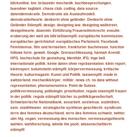
blickonline
,
bot
,
brüsseler mechanik
,
buchbesprechungen
,
buendner tagblatt
,
chaos club
,
coding
,
data source
,
datendemokratie
,
Demokratie als Auslaufmodell
,
demokratietheorie
,
denkerin ohne geländer
,
Denkerin ohne
Geländer Stämpfli
,
design
,
designing law
,
designing wallstreet
,
designtheorie
,
dozentin
,
Einführung Frauenstimmrecht
,
ensuite
,
eroberung der welt als bild laStaempfli
,
europäische kommission
,
europäischer gerichtshof
,
europäisches Parlament
,
Facebook
,
Feminismus
,
film und fernsehen
,
frankfurter buchmesse
,
function
follows form
,
gewalt
,
Google
,
Grenzschliessung
,
hannah Arendt
,
HFG
,
hochschule für gestaltung
,
Identität
,
IFG
,
inge bell
,
internationale politik
,
keine daten ohne repräsentation
,
klein report
,
kleinreport
,
kolumnistin stämpfli
,
körpervermessung
,
kritische
theorie
,
kulturmagazin
,
Kunst und Politik
,
lastaempfli
,
made in
switzerland
,
mechanikkörper
,
militär
,
news ch
,
no data without
representation
,
phenomenomics
,
Point de Suisse
,
politikvermessung
,
politologin
,
prostitution
,
regula staempfli frauen
in der politik
,
regula stämpfli bücher zu politik&gesellschaft
,
Schweizerische Nationalbank
,
sexarbeit
,
sexismus
,
sozietäten
,
ssm
,
stadttheater
,
strategische synthese geschlecht
,
syndicom
,
terre des femmes deutschland
,
terre des femmes schweiz
,
twitter
,
ulm hfg
,
vegan
,
vermessung des menschen
,
vermessungstheorie
,
wahlen
,
wahlforschung
,
winnie the pooh
,
wissenschaftlerin
stämpfli