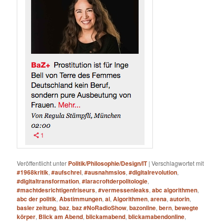
Veröffentlicht unter
Politik/Philosophie/Design/IT
|
Verschlagwortet mit
#1968kritik
,
#aufschrei
,
#ausnahmslos
,
#digitalrevolution
,
#digitaltransformation
,
#laracroftderpolitologie
,
#machtdesrichtigenfriseurs
,
#vermessenleaks
,
abc algorithmen
,
abc der politik
,
Abstimmungen
,
ai
,
Algorithmen
,
arena
,
autorin
,
basler zeitung
,
baz
,
baz #NoRadioShow
,
bazonline
,
bern
,
bewegte
körper
,
Blick am Abend
,
blickamabend
,
blickamabendonline
,