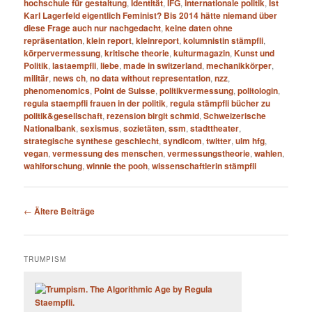
hochschule für gestaltung
,
Identität
,
IFG
,
internationale politik
,
Ist
Karl Lagerfeld eigentlich Feminist? Bis 2014 hätte niemand über
diese Frage auch nur nachgedacht
,
keine daten ohne
repräsentation
,
klein report
,
kleinreport
,
kolumnistin stämpfli
,
körpervermessung
,
kritische theorie
,
kulturmagazin
,
Kunst und
Politik
,
lastaempfli
,
liebe
,
made in switzerland
,
mechanikkörper
,
militär
,
news ch
,
no data without representation
,
nzz
,
phenomenomics
,
Point de Suisse
,
politikvermessung
,
politologin
,
regula staempfli frauen in der politik
,
regula stämpfli bücher zu
politik&gesellschaft
,
rezension birgit schmid
,
Schweizerische
Nationalbank
,
sexismus
,
sozietäten
,
ssm
,
stadttheater
,
strategische synthese geschlecht
,
syndicom
,
twitter
,
ulm hfg
,
vegan
,
vermessung des menschen
,
vermessungstheorie
,
wahlen
,
wahlforschung
,
winnie the pooh
,
wissenschaftlerin stämpfli
Beitragsnavigation
←
Ältere Beiträge
TRUMPISM