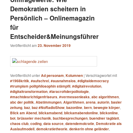
Demokratien scheitern in
Persönlich – Onlinemagazin
für
Entscheider&Meinungsführer
Veröffentlicht am
23. November 2019
Veröffentlicht unter
Ad personam
,
Kolumnen
|
Verschlagwortet mit
#1968kritik
,
#aufschrei
,
#ausnahmslos
,
#digitaldemocracy
#trumpism politphilosophin stämpfli
,
#digitalrevolution
,
#digitaltransformation
,
#laracroftderpolitologie
,
#machtdesrichtigenfriseurs
,
#vermessenleaks
,
abc algorithmen
,
abc der politik
,
Abstimmungen
,
Algorithmen
,
arena
,
autorin
,
basler
zeitung
,
baz
,
baz #NoRadioShow
,
bazonline
,
bern
,
bewegte körper
,
Blick am Abend
,
blickamabend
,
blickamabendonline
,
blickonline
,
bot
,
brüsseler mechanik
,
buchbesprechungen
,
buendner tagblatt
,
chaos club
,
coding
,
data source
,
datendemokratie
,
Demokratie als
Auslaufmodell
,
demokratietheorie
,
denkerin ohne geländer
,