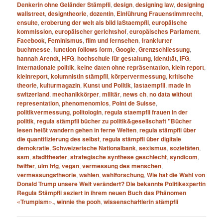
Denkerin ohne Geländer Stämpfli
,
design
,
designing law
,
designing
wallstreet
,
designtheorie
,
dozentin
,
Einführung Frauenstimmrecht
,
ensuite
,
eroberung der welt als bild laStaempfli
,
europäische
kommission
,
europäischer gerichtshof
,
europäisches Parlament
,
Facebook
,
Feminismus
,
film und fernsehen
,
frankfurter
buchmesse
,
function follows form
,
Google
,
Grenzschliessung
,
hannah Arendt
,
HFG
,
hochschule für gestaltung
,
Identität
,
IFG
,
internationale politik
,
keine daten ohne repräsentation
,
klein report
,
kleinreport
,
kolumnistin stämpfli
,
körpervermessung
,
kritische
theorie
,
kulturmagazin
,
Kunst und Politik
,
lastaempfli
,
made in
switzerland
,
mechanikkörper
,
militär
,
news ch
,
no data without
representation
,
phenomenomics
,
Point de Suisse
,
politikvermessung
,
politologin
,
regula staempfli frauen in der
politik
,
regula stämpfli bücher zu politik&gesellschaft "Bücher
lesen heißt wandern gehen in ferne Welten
,
regula stämpfli über
die quantifizierung des selbst
,
regula stämpfli über digitale
demokratie
,
Schweizerische Nationalbank
,
sexismus
,
sozietäten
,
ssm
,
stadttheater
,
strategische synthese geschlecht
,
syndicom
,
twitter
,
ulm hfg
,
vegan
,
vermessung des menschen
,
vermessungstheorie
,
wahlen
,
wahlforschung
,
Wie hat die Wahl von
Donald Trump unsere Welt verändert? Die bekannte Politikexpertin
Regula Stämpfli seziert in ihrem neuen Buch das Phänomen
«Trumpism».
,
winnie the pooh
,
wissenschaftlerin stämpfli