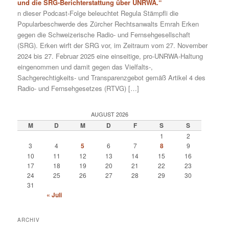
und die SRG-Berichterstattung über UNRWA.“
n dieser Podcast-Folge beleuchtet Regula Stämpfli die
Popularbeschwerde des Zürcher Rechtsanwalts Emrah Erken
gegen die Schweizerische Radio- und Fernsehgesellschaft
(SRG). Erken wirft der SRG vor, im Zeitraum vom 27. November
2024 bis 27. Februar 2025 eine einseitige, pro-UNRWA-Haltung
eingenommen und damit gegen das Vielfalts-,
Sachgerechtigkeits- und Transparenzgebot gemäß Artikel 4 des
Radio- und Fernsehgesetzes (RTVG) […]
AUGUST 2026
M
D
M
D
F
S
S
1
2
3
4
5
6
7
8
9
10
11
12
13
14
15
16
17
18
19
20
21
22
23
24
25
26
27
28
29
30
31
« Juli
ARCHIV