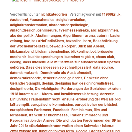
Veröffentlicht unter
nichtkategorien
|
Verschlagwortet mit
#1968kritik
,
#aufschrei
,
#ausnahmslos
,
#digitalrevolution
,
#digitaltransformation
,
#laracroftderpolitologie
,
#machtdesrichtigenfriseurs
,
#vermessenleaks
,
abc algorithmen
,
abc der politik
,
Abstimmungen
,
Algorithmen
,
arena
,
autorin
,
basler
zeitung
,
baz
,
baz #NoRadioShow
,
bazonline
,
bern
,
Beschränkung
der Wochenarbeitszeit
,
bewegte körper
,
Blick am Abend
,
blickamabend
,
blickamabendonline
,
blickonline
,
bot
,
brüsseler
mechanik
,
buchbesprechungen
,
buendner tagblatt
,
chaos club
,
coding
,
dass Intellektuelle mittlerweile zur aussterbenden Spezies
gehören. Dass dies indessen so schnell passiert
,
data source
,
datendemokratie
,
Demokratie als Auslaufmodell
,
demokratietheorie
,
denkerin ohne geländer
,
Denkerin ohne
Geländer Stämpfli
,
design
,
designing law
,
designing wallstreet
,
designtheorie
,
Die wichtigsten Forderungen der Sozialdemokraten
1918 lauteten u.a.: Alters- und Invalidenversicherung
,
dozentin
,
Einführung Frauenstimmrecht
,
ensuite
,
eroberung der welt als bild
laStaempfli
,
europäische kommission
,
europäischer gerichtshof
,
europäisches Parlament
,
Facebook
,
Feminismus
,
film und
fernsehen
,
frankfurter buchmesse
,
Frauenstimmrecht und
Reorganisation der Armee. Die wichtigsten Forderungen der SP im
Jahr 2018: «Sozialdemokraten wollen einen Schweizer Islam.»
Zwar wusste ich
,
function follows form
,
Google
,
Grenzschliessung
,