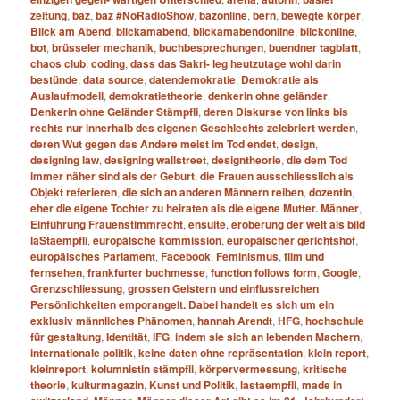
zeitung
,
baz
,
baz #NoRadioShow
,
bazonline
,
bern
,
bewegte körper
,
Blick am Abend
,
blickamabend
,
blickamabendonline
,
blickonline
,
bot
,
brüsseler mechanik
,
buchbesprechungen
,
buendner tagblatt
,
chaos club
,
coding
,
dass das Sakri- leg heutzutage wohl darin
bestünde
,
data source
,
datendemokratie
,
Demokratie als
Auslaufmodell
,
demokratietheorie
,
denkerin ohne geländer
,
Denkerin ohne Geländer Stämpfli
,
deren Diskurse von links bis
rechts nur innerhalb des eigenen Geschlechts zelebriert werden
,
deren Wut gegen das Andere meist im Tod endet
,
design
,
designing law
,
designing wallstreet
,
designtheorie
,
die dem Tod
immer näher sind als der Geburt
,
die Frauen ausschliesslich als
Objekt referieren
,
die sich an anderen Männern reiben
,
dozentin
,
eher die eigene Tochter zu heiraten als die eigene Mutter. Männer
,
Einführung Frauenstimmrecht
,
ensuite
,
eroberung der welt als bild
laStaempfli
,
europäische kommission
,
europäischer gerichtshof
,
europäisches Parlament
,
Facebook
,
Feminismus
,
film und
fernsehen
,
frankfurter buchmesse
,
function follows form
,
Google
,
Grenzschliessung
,
grossen Geistern und einflussreichen
Persönlichkeiten emporangelt. Dabei handelt es sich um ein
exklusiv männliches Phänomen
,
hannah Arendt
,
HFG
,
hochschule
für gestaltung
,
Identität
,
IFG
,
indem sie sich an lebenden Machern
,
internationale politik
,
keine daten ohne repräsentation
,
klein report
,
kleinreport
,
kolumnistin stämpfli
,
körpervermessung
,
kritische
theorie
,
kulturmagazin
,
Kunst und Politik
,
lastaempfli
,
made in