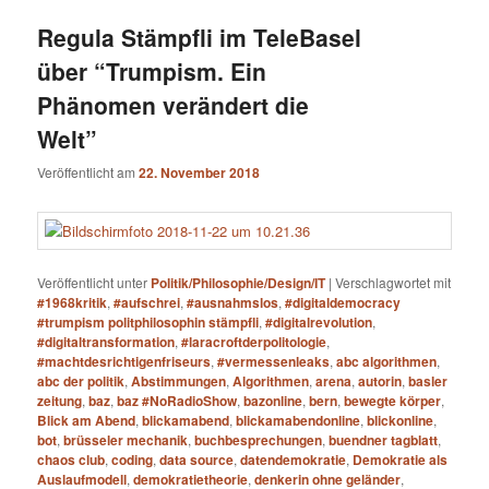
Regula Stämpfli im TeleBasel
über “Trumpism. Ein
Phänomen verändert die
Welt”
Veröffentlicht am
22. November 2018
Veröffentlicht unter
Politik/Philosophie/Design/IT
|
Verschlagwortet mit
#1968kritik
,
#aufschrei
,
#ausnahmslos
,
#digitaldemocracy
#trumpism politphilosophin stämpfli
,
#digitalrevolution
,
#digitaltransformation
,
#laracroftderpolitologie
,
#machtdesrichtigenfriseurs
,
#vermessenleaks
,
abc algorithmen
,
abc der politik
,
Abstimmungen
,
Algorithmen
,
arena
,
autorin
,
basler
zeitung
,
baz
,
baz #NoRadioShow
,
bazonline
,
bern
,
bewegte körper
,
Blick am Abend
,
blickamabend
,
blickamabendonline
,
blickonline
,
bot
,
brüsseler mechanik
,
buchbesprechungen
,
buendner tagblatt
,
chaos club
,
coding
,
data source
,
datendemokratie
,
Demokratie als
Auslaufmodell
,
demokratietheorie
,
denkerin ohne geländer
,