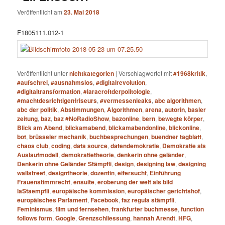
Veröffentlicht am
23. Mai 2018
F1805111.012-1
Veröffentlicht unter
nichtkategorien
|
Verschlagwortet mit
#1968kritik
,
#aufschrei
,
#ausnahmslos
,
#digitalrevolution
,
#digitaltransformation
,
#laracroftderpolitologie
,
#machtdesrichtigenfriseurs
,
#vermessenleaks
,
abc algorithmen
,
abc der politik
,
Abstimmungen
,
Algorithmen
,
arena
,
autorin
,
basler
zeitung
,
baz
,
baz #NoRadioShow
,
bazonline
,
bern
,
bewegte körper
,
Blick am Abend
,
blickamabend
,
blickamabendonline
,
blickonline
,
bot
,
brüsseler mechanik
,
buchbesprechungen
,
buendner tagblatt
,
chaos club
,
coding
,
data source
,
datendemokratie
,
Demokratie als
Auslaufmodell
,
demokratietheorie
,
denkerin ohne geländer
,
Denkerin ohne Geländer Stämpfli
,
design
,
designing law
,
designing
wallstreet
,
designtheorie
,
dozentin
,
eifersucht
,
Einführung
Frauenstimmrecht
,
ensuite
,
eroberung der welt als bild
laStaempfli
,
europäische kommission
,
europäischer gerichtshof
,
europäisches Parlament
,
Facebook
,
faz regula stämpfli
,
Feminismus
,
film und fernsehen
,
frankfurter buchmesse
,
function
follows form
,
Google
,
Grenzschliessung
,
hannah Arendt
,
HFG
,