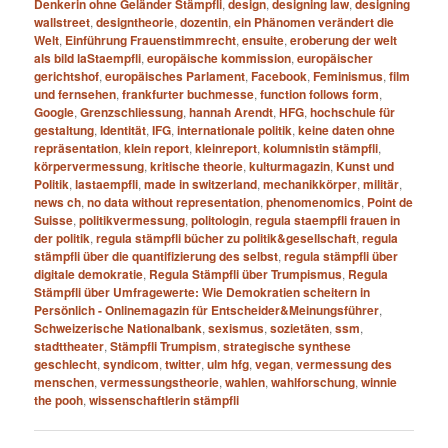
Denkerin ohne Geländer Stämpfli
,
design
,
designing law
,
designing
wallstreet
,
designtheorie
,
dozentin
,
ein Phänomen verändert die
Welt
,
Einführung Frauenstimmrecht
,
ensuite
,
eroberung der welt
als bild laStaempfli
,
europäische kommission
,
europäischer
gerichtshof
,
europäisches Parlament
,
Facebook
,
Feminismus
,
film
und fernsehen
,
frankfurter buchmesse
,
function follows form
,
Google
,
Grenzschliessung
,
hannah Arendt
,
HFG
,
hochschule für
gestaltung
,
Identität
,
IFG
,
internationale politik
,
keine daten ohne
repräsentation
,
klein report
,
kleinreport
,
kolumnistin stämpfli
,
körpervermessung
,
kritische theorie
,
kulturmagazin
,
Kunst und
Politik
,
lastaempfli
,
made in switzerland
,
mechanikkörper
,
militär
,
news ch
,
no data without representation
,
phenomenomics
,
Point de
Suisse
,
politikvermessung
,
politologin
,
regula staempfli frauen in
der politik
,
regula stämpfli bücher zu politik&gesellschaft
,
regula
stämpfli über die quantifizierung des selbst
,
regula stämpfli über
digitale demokratie
,
Regula Stämpfli über Trumpismus
,
Regula
Stämpfli über Umfragewerte: Wie Demokratien scheitern in
Persönlich - Onlinemagazin für Entscheider&Meinungsführer
,
Schweizerische Nationalbank
,
sexismus
,
sozietäten
,
ssm
,
stadttheater
,
Stämpfli Trumpism
,
strategische synthese
geschlecht
,
syndicom
,
twitter
,
ulm hfg
,
vegan
,
vermessung des
menschen
,
vermessungstheorie
,
wahlen
,
wahlforschung
,
winnie
the pooh
,
wissenschaftlerin stämpfli