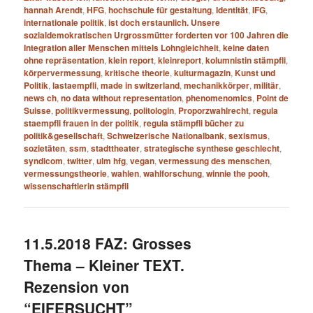
hannah Arendt
,
HFG
,
hochschule für gestaltung
,
Identität
,
IFG
,
internationale politik
,
ist doch erstaunlich. Unsere
sozialdemokratischen Urgrossmütter forderten vor 100 Jahren die
Integration aller Menschen mittels Lohngleichheit
,
keine daten
ohne repräsentation
,
klein report
,
kleinreport
,
kolumnistin stämpfli
,
körpervermessung
,
kritische theorie
,
kulturmagazin
,
Kunst und
Politik
,
lastaempfli
,
made in switzerland
,
mechanikkörper
,
militär
,
news ch
,
no data without representation
,
phenomenomics
,
Point de
Suisse
,
politikvermessung
,
politologin
,
Proporzwahlrecht
,
regula
staempfli frauen in der politik
,
regula stämpfli bücher zu
politik&gesellschaft
,
Schweizerische Nationalbank
,
sexismus
,
sozietäten
,
ssm
,
stadttheater
,
strategische synthese geschlecht
,
syndicom
,
twitter
,
ulm hfg
,
vegan
,
vermessung des menschen
,
vermessungstheorie
,
wahlen
,
wahlforschung
,
winnie the pooh
,
wissenschaftlerin stämpfli
11.5.2018 FAZ: Grosses
Thema – Kleiner TEXT.
Rezension von
“EIFERSUCHT”