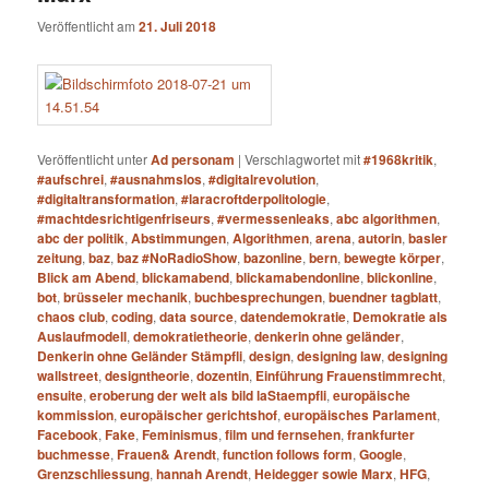
Veröffentlicht am
21. Juli 2018
Veröffentlicht unter
Ad personam
|
Verschlagwortet mit
#1968kritik
,
#aufschrei
,
#ausnahmslos
,
#digitalrevolution
,
#digitaltransformation
,
#laracroftderpolitologie
,
#machtdesrichtigenfriseurs
,
#vermessenleaks
,
abc algorithmen
,
abc der politik
,
Abstimmungen
,
Algorithmen
,
arena
,
autorin
,
basler
zeitung
,
baz
,
baz #NoRadioShow
,
bazonline
,
bern
,
bewegte körper
,
Blick am Abend
,
blickamabend
,
blickamabendonline
,
blickonline
,
bot
,
brüsseler mechanik
,
buchbesprechungen
,
buendner tagblatt
,
chaos club
,
coding
,
data source
,
datendemokratie
,
Demokratie als
Auslaufmodell
,
demokratietheorie
,
denkerin ohne geländer
,
Denkerin ohne Geländer Stämpfli
,
design
,
designing law
,
designing
wallstreet
,
designtheorie
,
dozentin
,
Einführung Frauenstimmrecht
,
ensuite
,
eroberung der welt als bild laStaempfli
,
europäische
kommission
,
europäischer gerichtshof
,
europäisches Parlament
,
Facebook
,
Fake
,
Feminismus
,
film und fernsehen
,
frankfurter
buchmesse
,
Frauen& Arendt
,
function follows form
,
Google
,
Grenzschliessung
,
hannah Arendt
,
Heidegger sowie Marx
,
HFG
,