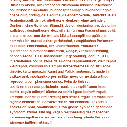
Blick am Abend
,
blickamabend
,
blickamabendonline
,
blickonline
,
bot
,
brüsseler mechanik
,
buchbesprechungen
,
buendner tagblatt
,
chaos club
,
coding
,
data source
,
datendemokratie
,
Demokratie als
Auslaufmodell
,
demokratietheorie
,
denkerin ohne geländer
,
Denkerin ohne Geländer Stämpfli
,
design
,
designing law
,
designing
wallstreet
,
designtheorie
,
dozentin
,
Einführung Frauenstimmrecht
,
ensuite
,
eroberung der welt als bild laStaempfli
,
europäische
kommission
,
europäischer gerichtshof
,
europäisches Parlament
,
Facebook
,
Feminismus
,
film und fernsehen
,
frankfurter
buchmesse
,
function follows form
,
Google
,
Grenzschliessung
,
hannah Arendt
,
HFG
,
hochschule für gestaltung
,
Identität
,
IFG
,
internationale politik
,
keine daten ohne repräsentation
,
klein report
,
kleinreport
,
kolumnistin stämpfli
,
körpervermessung
,
kritische
theorie
,
kulturmagazin
,
Kunst und Politik
,
lastaempfli
,
made in
switzerland
,
mechanikkörper
,
militär
,
news ch
,
no data without
representation
,
phenomenomics
,
Point de Suisse
,
politikvermessung
,
politologin
,
regula staempfli frauen in der
politik
,
regula stämpfli bücher zu politik&gesellschaft
,
regula
stämpfli über die quantifizierung des selbst
,
regula stämpfli über
digitale demokratie
,
Schweizerische Nationalbank
,
sexismus
,
sozietäten
,
ssm
,
stadttheater
,
strategische synthese geschlecht
,
syndicom
,
twitter
,
ulm hfg
,
vegan
,
vermessung des menschen
,
vermessungstheorie
,
wahlen
,
wahlforschung
,
winnie the pooh
,
wissenschaftlerin stämpfli