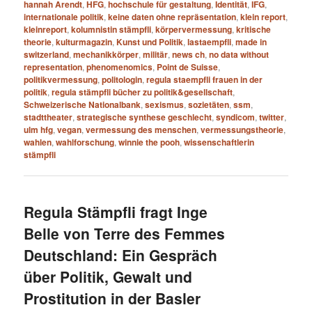
hannah Arendt
,
HFG
,
hochschule für gestaltung
,
Identität
,
IFG
,
internationale politik
,
keine daten ohne repräsentation
,
klein report
,
kleinreport
,
kolumnistin stämpfli
,
körpervermessung
,
kritische
theorie
,
kulturmagazin
,
Kunst und Politik
,
lastaempfli
,
made in
switzerland
,
mechanikkörper
,
militär
,
news ch
,
no data without
representation
,
phenomenomics
,
Point de Suisse
,
politikvermessung
,
politologin
,
regula staempfli frauen in der
politik
,
regula stämpfli bücher zu politik&gesellschaft
,
Schweizerische Nationalbank
,
sexismus
,
sozietäten
,
ssm
,
stadttheater
,
strategische synthese geschlecht
,
syndicom
,
twitter
,
ulm hfg
,
vegan
,
vermessung des menschen
,
vermessungstheorie
,
wahlen
,
wahlforschung
,
winnie the pooh
,
wissenschaftlerin
stämpfli
Regula Stämpfli fragt Inge
Belle von Terre des Femmes
Deutschland: Ein Gespräch
über Politik, Gewalt und
Prostitution in der Basler