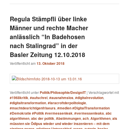
Regula Stämpfli über linke
Männer und rechte Macher
anlässlich “In Badehosen
nach Stalingrad” in der
Basler Zeitung 12.10.2018
Veröffentlicht am
13. Oktober 2018
Veröffentlicht unter
Politik/Philosophie/Design/IT
|
Verschlagwortet mit
#1968kritik
,
#aufschrei
,
#ausnahmslos
,
#digitalrevolution
,
#digitaltransformation
,
#laracroftderpolitologie
,
#machtdesrichtigenfriseurs
,
#medien #DigitalTransformation
#Demokratie #Politik #vermessenleak
,
#vermessenleaks
,
abc
algorithmen
,
abc der politik
,
Abstimmungen
,
ach
,
Algorithmen
,
als
müssten sie Ödipus wieder und wieder inszenieren – mit dem
einzigen gegen- wärtigen Unterschied
,
arena
,
autorin
,
basler