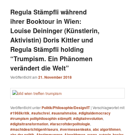
Regula Stämpfli während
ihrer Booktour in Wien:
Louise Deininger (Künstlerin,
Aktivistin) Doris Kittler und
Regula Stämpfli holding
“Trumpism. Ein Phänomen
verändert die Welt”
Veröffentlicht am
21. November 2018
Veröffentlicht unter
Politik/Philosophie/Design/IT
|
Verschlagwortet mit
#1968kritik
,
#aufschrei
,
#ausnahmslos
,
#digitaldemocracy
#trumpism politphilosophin stämpfli
,
#digitalrevolution
,
#digitaltransformation
,
#laracroftderpolitologie
,
#machtdesrichtigenfriseurs
,
#vermessenleaks
,
abc algorithmen
,
abc der politik
,
Abstimmungen
,
Algorithmen
,
arena
,
autorin
,
basler