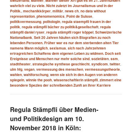
switzerland
,
Männer
,
Männer dieser Art gibt es im 21. Jahrhundert
wahrlich viel zu viele. Nicht zuletzt im Journalismus und in der
Politik.
,
mechanikkörper
,
militär
,
news ch
,
no data without
representation
,
phenomenomics
,
Point de Suisse
,
politikvermessung
,
politologin
,
regula staempfli frauen in der
politik
,
regula stämpfli bücher zu politik&gesellschaft
,
regula
stämpfli daniel ryser
,
regula stämpfli roger köppel
,
Schweizerische
Nationalbank
,
Seit 20 Jahren häufen sich Biografien zu noch
lebenden Personen. Früher war es nur dem sterbenden alten Tier
namens Mann möglich
,
sexismus
,
sich nach Jahrzehnten
ertragreichen Schaffens dem eigenen Leben zu widmen. Doch seit
Ereignisse und Menschen nur mehr solche sind
,
sozietäten
,
ssm
,
stadttheater
,
strategische synthese geschlecht
,
syndicom
,
twitter
,
ulm hfg
,
vegan
,
vermessung des menschen
,
vermessungstheorie
,
wahlen
,
wahlforschung
,
wenn sie sich in den Augen von anderen
spiegeln
,
winnie the pooh
,
wissenschaftlerin stämpfli
,
zimmert eine
besondere Spezies der schreibenden Zunft an ihrer Karriere
Regula Stämpfli über Medien-
und Politikdesign am 10.
November 2018 in Köln: