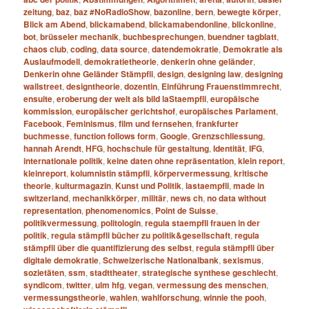
zeitung
,
baz
,
baz #NoRadioShow
,
bazonline
,
bern
,
bewegte körper
,
Blick am Abend
,
blickamabend
,
blickamabendonline
,
blickonline
,
bot
,
brüsseler mechanik
,
buchbesprechungen
,
buendner tagblatt
,
chaos club
,
coding
,
data source
,
datendemokratie
,
Demokratie als
Auslaufmodell
,
demokratietheorie
,
denkerin ohne geländer
,
Denkerin ohne Geländer Stämpfli
,
design
,
designing law
,
designing
wallstreet
,
designtheorie
,
dozentin
,
Einführung Frauenstimmrecht
,
ensuite
,
eroberung der welt als bild laStaempfli
,
europäische
kommission
,
europäischer gerichtshof
,
europäisches Parlament
,
Facebook
,
Feminismus
,
film und fernsehen
,
frankfurter
buchmesse
,
function follows form
,
Google
,
Grenzschliessung
,
hannah Arendt
,
HFG
,
hochschule für gestaltung
,
Identität
,
IFG
,
internationale politik
,
keine daten ohne repräsentation
,
klein report
,
kleinreport
,
kolumnistin stämpfli
,
körpervermessung
,
kritische
theorie
,
kulturmagazin
,
Kunst und Politik
,
lastaempfli
,
made in
switzerland
,
mechanikkörper
,
militär
,
news ch
,
no data without
representation
,
phenomenomics
,
Point de Suisse
,
politikvermessung
,
politologin
,
regula staempfli frauen in der
politik
,
regula stämpfli bücher zu politik&gesellschaft
,
regula
stämpfli über die quantifizierung des selbst
,
regula stämpfli über
digitale demokratie
,
Schweizerische Nationalbank
,
sexismus
,
sozietäten
,
ssm
,
stadttheater
,
strategische synthese geschlecht
,
syndicom
,
twitter
,
ulm hfg
,
vegan
,
vermessung des menschen
,
vermessungstheorie
,
wahlen
,
wahlforschung
,
winnie the pooh
,