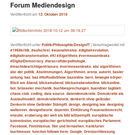
Forum Mediendesign
Veröffentlicht am
12. Oktober 2018
Veröffentlicht unter
Politik/Philosophie/Design/IT
|
Verschlagwortet mit
#1968kritik
,
#aufschrei
,
#ausnahmslos
,
#digitalrevolution
,
#digitaltransformation
,
#KI #Algorithms #vermessenleaks
#DigitalDemocracy
,
#laracroftderpolitologie
,
#machtdesrichtigenfriseurs
,
#vermessenleaks
,
abc algorithmen
,
abc der politik
,
Abstimmungen
,
Algorithmen
,
arena
,
autorin
,
basler
zeitung
,
baz
,
baz #NoRadioShow
,
bazonline
,
bern
,
bewegte körper
,
Blick am Abend
,
blickamabend
,
blickamabendonline
,
blickonline
,
bot
,
brüsseler mechanik
,
buchbesprechungen
,
buendner tagblatt
,
chaos club
,
coding
,
data source
,
datendemokratie
,
Demokratie als
Auslaufmodell
,
demokratietheorie
,
denkerin ohne geländer
,
Denkerin ohne Geländer Stämpfli
,
design
,
designing law
,
designing
wallstreet
,
designtheorie
,
dozentin
,
Einführung Frauenstimmrecht
,
ensuite
,
eroberung der welt als bild laStaempfli
,
europäische
kommission
,
europäischer gerichtshof
,
europäisches Parlament
,
Facebook
,
Feminismus
,
film und fernsehen
,
frankfurter
buchmesse
,
function follows form
,
Google
,
Grenzschliessung
,