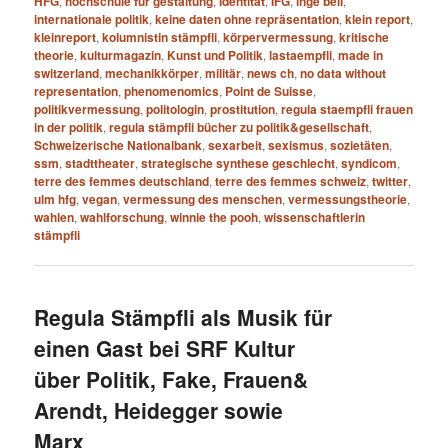
HFG
,
hochschule für gestaltung
,
Identität
,
IFG
,
inge bell
,
internationale politik
,
keine daten ohne repräsentation
,
klein report
,
kleinreport
,
kolumnistin stämpfli
,
körpervermessung
,
kritische
theorie
,
kulturmagazin
,
Kunst und Politik
,
lastaempfli
,
made in
switzerland
,
mechanikkörper
,
militär
,
news ch
,
no data without
representation
,
phenomenomics
,
Point de Suisse
,
politikvermessung
,
politologin
,
prostitution
,
regula staempfli frauen
in der politik
,
regula stämpfli bücher zu politik&gesellschaft
,
Schweizerische Nationalbank
,
sexarbeit
,
sexismus
,
sozietäten
,
ssm
,
stadttheater
,
strategische synthese geschlecht
,
syndicom
,
terre des femmes deutschland
,
terre des femmes schweiz
,
twitter
,
ulm hfg
,
vegan
,
vermessung des menschen
,
vermessungstheorie
,
wahlen
,
wahlforschung
,
winnie the pooh
,
wissenschaftlerin
stämpfli
Regula Stämpfli als Musik für
einen Gast bei SRF Kultur
über Politik, Fake, Frauen&
Arendt, Heidegger sowie
Marx