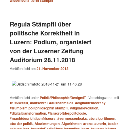
wissenschaftlerin stämpfli
Regula Stämpfli über
politische Korrektheit in
Luzern: Podium, organisiert
von der Luzerner Zeitung
Auditorium 28.11.2018
Veröffentlicht am
21. November 2018
Veröffentlicht unter
Politik/Philosophie/Design/IT
|
Verschlagwortet mit
#1968kritik
,
#aufschrei
,
#ausnahmslos
,
#digitaldemocracy
#trumpism politphilosophin stämpfli
,
#digitalrevolution
,
#digitaltransformation
,
#laracroftderpolitologie
,
#machtdesrichtigenfriseurs
,
#vermessenleaks
,
abc algorithmen
,
abc der politik
,
Abstimmungen
,
Algorithmen
,
arena
,
autorin
,
basler
zeitung
,
baz
,
baz #NoRadioShow
,
bazonline
,
bern
,
bewegte körper
,