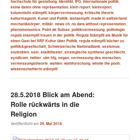
hochschule für gestaltung
,
Identität
,
IFG
,
internationale politik
,
keine daten ohne repräsentation
,
klein report
,
kleinreport
,
kolumnistin stämpfli
,
körpervermessung
,
kritische theorie
,
kulturmagazin
,
Kunst und Politik
,
lastaempfli
,
made in switzerland
,
mechanikkörper
,
militär
,
news ch
,
no data without representation
,
phenomenomics
,
Point de Suisse
,
politikvermessung
,
politologin
,
regula staempfli frauen in der politik
,
Regula Stämpfli als Musik für
einen Gast bei SRF Kultur über Politik
,
regula stämpfli bücher zu
politik&gesellschaft
,
Schweizerische Nationalbank
,
sexismus
,
sozietäten
,
ssm
,
stadttheater
,
strategische synthese geschlecht
,
syndicom
,
twitter
,
ulm hfg
,
vegan
,
vermessung des menschen
,
vermessungstheorie
,
wahlen
,
wahlforschung
,
winnie the pooh
,
wissenschaftlerin stämpfli
28.5.2018 Blick am Abend:
Rolle rückwärts in die
Religion
Veröffentlicht am
29. Mai 2018