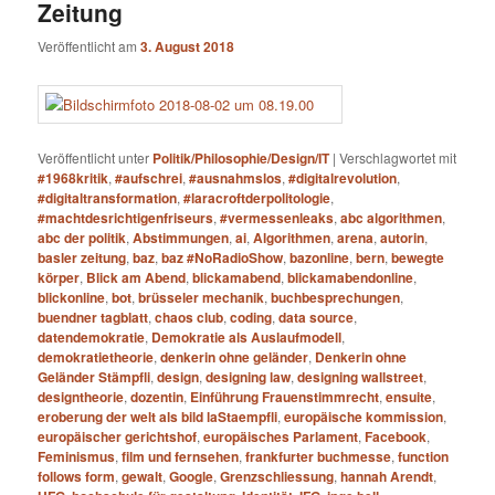
Zeitung
Veröffentlicht am
3. August 2018
Veröffentlicht unter
Politik/Philosophie/Design/IT
|
Verschlagwortet mit
#1968kritik
,
#aufschrei
,
#ausnahmslos
,
#digitalrevolution
,
#digitaltransformation
,
#laracroftderpolitologie
,
#machtdesrichtigenfriseurs
,
#vermessenleaks
,
abc algorithmen
,
abc der politik
,
Abstimmungen
,
ai
,
Algorithmen
,
arena
,
autorin
,
basler zeitung
,
baz
,
baz #NoRadioShow
,
bazonline
,
bern
,
bewegte
körper
,
Blick am Abend
,
blickamabend
,
blickamabendonline
,
blickonline
,
bot
,
brüsseler mechanik
,
buchbesprechungen
,
buendner tagblatt
,
chaos club
,
coding
,
data source
,
datendemokratie
,
Demokratie als Auslaufmodell
,
demokratietheorie
,
denkerin ohne geländer
,
Denkerin ohne
Geländer Stämpfli
,
design
,
designing law
,
designing wallstreet
,
designtheorie
,
dozentin
,
Einführung Frauenstimmrecht
,
ensuite
,
eroberung der welt als bild laStaempfli
,
europäische kommission
,
europäischer gerichtshof
,
europäisches Parlament
,
Facebook
,
Feminismus
,
film und fernsehen
,
frankfurter buchmesse
,
function
follows form
,
gewalt
,
Google
,
Grenzschliessung
,
hannah Arendt
,