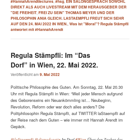
#HannahArendtlectures
,
#hsg
,
EIN SALONGESPRÄCH SOWOHL
DIREKT ALS AUCH LIVESTREAM MIT DEM HERAUSGEBER DER
"DIE FREIHEIT
,
FREI ZU SEIN" THOMAS MEYER UND DER
PHILOSOPHIN ANIA GLEICH. LASTAEMPFLI FREUT SICH SEHR
AUF DEN 24. MAI 2022 IN WIEN.
,
Was ist "Moral"? Regula Stämpfli
antwortet mit #HannahArendt
Regula Stämpfli: Im “Das
Dorf” in Wien, 22. Mai 2022.
Veröffentlicht am
9. Mai 2022
Politische Philosophie des Guten. Am Sonntag, 22. Mai 20.30
Uhr mit Regula Stämpfli in Wien: “Weil jeder Mensch aufgrund
des Geborenseins ein Neuankömmling ist… Neubeginn,
Revolution, Reform oder war doch alles anders? Die
Politphilosophin Regula Stämpfli, auf TWITTER laStaempfli auf
der Reise nach dem Guten – wie immer mit Hannah Arendt im
Gepäck.
@laStaempfli
@diepodcastin
Im Dorf
#Wien
Über den Zauber des