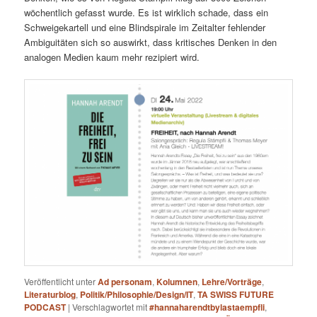
wöchentlich gefasst wurde. Es ist wirklich schade, dass ein
Schweigekartell und eine Blindspirale im Zeitalter fehlender
Ambiguitäten sich so auswirkt, dass kritisches Denken in den
analogen Medien kaum mehr rezipiert wird.
Veröffentlicht unter
Ad personam
,
Kolumnen
,
Lehre/Vorträge
,
Literaturblog
,
Politik/Philosophie/Design/IT
,
TA SWISS FUTURE
PODCAST
|
Verschlagwortet mit
#hannaharendtbylastaempfli
,