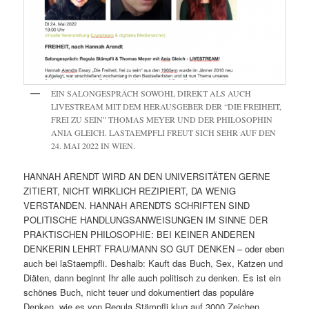
EIN SALONGESPRÄCH SOWOHL DIREKT ALS AUCH
LIVESTREAM MIT DEM HERAUSGEBER DER “DIE FREIHEIT,
FREI ZU SEIN” THOMAS MEYER UND DER PHILOSOPHIN
ANIA GLEICH. LASTAEMPFLI FREUT SICH SEHR AUF DEN
24. MAI 2022 IN WIEN.
HANNAH ARENDT WIRD AN DEN UNIVERSITÄTEN GERNE
ZITIERT, NICHT WIRKLICH REZIPIERT, DA WENIG
VERSTANDEN. HANNAH ARENDTS SCHRIFTEN SIND
POLITISCHE HANDLUNGSANWEISUNGEN IM SINNE DER
PRAKTISCHEN PHILOSOPHIE: BEI KEINER ANDEREN
DENKERIN LEHRT FRAU/MANN SO GUT DENKEN – oder eben
auch bei laStaempfli. Deshalb: Kauft das Buch, Sex, Katzen und
Diäten, dann beginnt Ihr alle auch politisch zu denken. Es ist ein
schönes Buch, nicht teuer und dokumentiert das populäre
Denken, wie es von Regula Stämpfli klug auf 3000 Zeichen