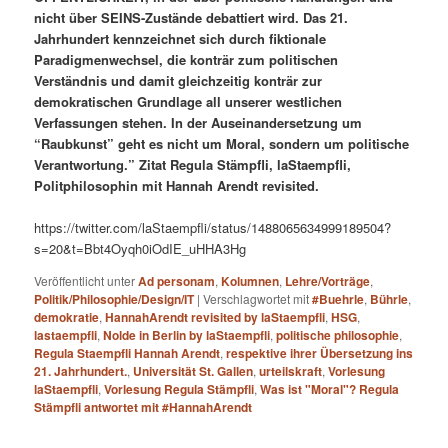
nicht über SEINS-Zustände debattiert wird. Das 21.
Jahrhundert kennzeichnet sich durch fiktionale
Paradigmenwechsel, die konträr zum politischen
Verständnis und damit gleichzeitig konträr zur
demokratischen Grundlage all unserer westlichen
Verfassungen stehen. In der Auseinandersetzung um
“Raubkunst” geht es nicht um Moral, sondern um politische
Verantwortung.” Zitat Regula Stämpfli, laStaempfli,
Politphilosophin mit Hannah Arendt revisited.
https://twitter.com/laStaempfli/status/1488065634999189504?
s=20&t=Bbt4Oyqh0iOdIE_uHHA3Hg
Veröffentlicht unter
Ad personam
,
Kolumnen
,
Lehre/Vorträge
,
Politik/Philosophie/Design/IT
|
Verschlagwortet mit
#Buehrle
,
Bührle
,
demokratie
,
HannahArendt revisited by laStaempfli
,
HSG
,
lastaempfli
,
Nolde in Berlin by laStaempfli
,
politische philosophie
,
Regula Staempfli Hannah Arendt
,
respektive ihrer Übersetzung ins
21. Jahrhundert.
,
Universität St. Gallen
,
urteilskraft
,
Vorlesung
laStaempfli
,
Vorlesung Regula Stämpfli
,
Was ist "Moral"? Regula
Stämpfli antwortet mit #HannahArendt