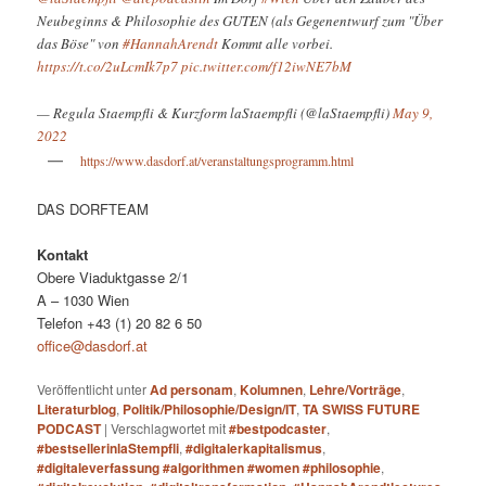
Neubeginns & Philosophie des GUTEN (als Gegenentwurf zum "Über
das Böse" von
#HannahArendt
Kommt alle vorbei.
https://t.co/2uLcmIk7p7
pic.twitter.com/f12iwNE7bM
— Regula Staempfli & Kurzform laStaempfli (@laStaempfli)
May 9,
2022
https://www.dasdorf.at/veranstaltungsprogramm.html
DAS DORFTEAM
Kontakt
Obere Viaduktgasse 2/1
A – 1030 Wien
Telefon +43 (1) 20 82 6 50
office@dasdorf.at
Veröffentlicht unter
Ad personam
,
Kolumnen
,
Lehre/Vorträge
,
Literaturblog
,
Politik/Philosophie/Design/IT
,
TA SWISS FUTURE
PODCAST
|
Verschlagwortet mit
#bestpodcaster
,
#bestsellerinlaStempfli
,
#digitalerkapitalismus
,
#digitaleverfassung #algorithmen #women #philosophie
,