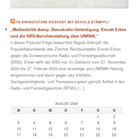
TA-SWISSFUTURE-PODCAST MIT REGULA STÄMPFLI
„Medienkritik &amp; Demokratie-Verteidigung: Emrah Erken
und die SRG-Berichterstattung über UNRWA.“
n dieser Podcast-Folge beleuchtet Regula Stämpfli die
Popularbeschwerde des Zürcher Rechtsanwalts Emrah Erken
gegen die Schweizerische Radio- und Fernsehgesellschaft
(SRG). Erken wirft der SRG vor, im Zeitraum vom 27. November
2024 bis 27. Februar 2025 eine einseitige, pro-UNRWA-Haltung
eingenommen und damit gegen das Vielfalts-,
Sachgerechtigkeits- und Transparenzgebot gemäß Artikel 4 des
Radio- und Fernsehgesetzes (RTVG) […]
AUGUST 2026
M
D
M
D
F
S
S
1
2
3
4
5
6
7
8
9
10
11
12
13
14
15
16
17
18
19
20
21
22
23