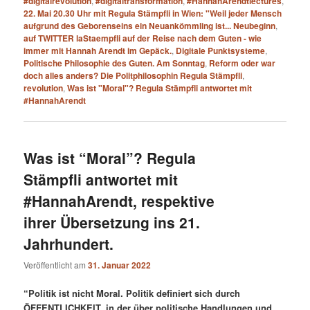
#digitalrevolution
,
#digitaltransformation
,
#HannahArendtlectures
,
22. Mai 20.30 Uhr mit Regula Stämpfli in Wien: "Weil jeder Mensch
aufgrund des Geborenseins ein Neuankömmling ist... Neubeginn
,
auf TWITTER laStaempfli auf der Reise nach dem Guten - wie
immer mit Hannah Arendt im Gepäck.
,
Digitale Punktsysteme
,
Politische Philosophie des Guten. Am Sonntag
,
Reform oder war
doch alles anders? Die Politphilosophin Regula Stämpfli
,
revolution
,
Was ist "Moral"? Regula Stämpfli antwortet mit
#HannahArendt
Was ist “Moral”? Regula
Stämpfli antwortet mit
#HannahArendt, respektive
ihrer Übersetzung ins 21.
Jahrhundert.
Veröffentlicht am
31. Januar 2022
“Politik ist nicht Moral. Politik definiert sich durch
ÖFFENTLICHKEIT, in der über politische Handlungen und