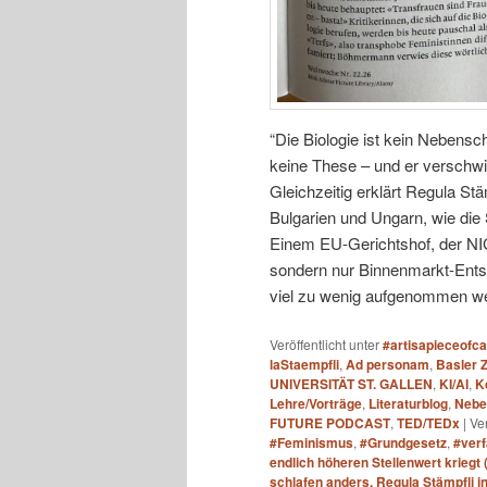
“Die Biologie ist kein Nebensc
keine These – und er verschwind
Gleichzeitig erklärt Regula S
Bulgarien und Ungarn, wie die 
Einem EU-Gerichtshof, der
sondern nur Binnenmarkt-Entsc
viel zu wenig aufgenommen w
Veröffentlicht unter
#artisapieceofc
laStaempfli
,
Ad personam
,
Basler 
UNIVERSITÄT ST. GALLEN
,
KI/AI
,
K
Lehre/Vorträge
,
Literaturblog
,
Nebe
FUTURE PODCAST
,
TED/TEDx
|
Ve
#Feminismus
,
#Grundgesetz
,
#ver
endlich höheren Stellenwert kriegt
schlafen anders. Regula Stämpfli 