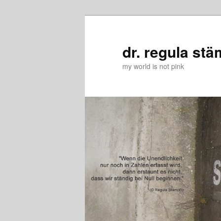
Zum
Zum
primären
sekundären
Inhalt
Inhalt
dr. regula stä
springen
springen
my world is not pink