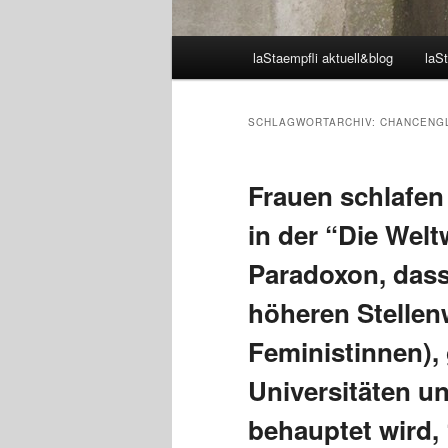
Hauptmenü
laStaempfli aktuell&blog
laSt
SCHLAGWORTARCHIV:
CHANCENGL
Frauen schlafen
in der “Die Wel
Paradoxon, dass
höheren Stellen
Feministinnen), 
Universitäten un
behauptet wird,