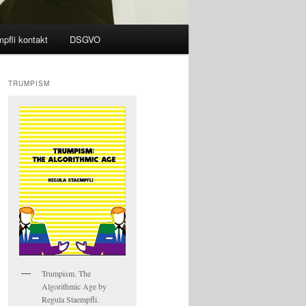
pfli kontakt
DSGVO
TRUMPISM
Trumpism. The
Algorithmic Age by
Regula Staempfli.