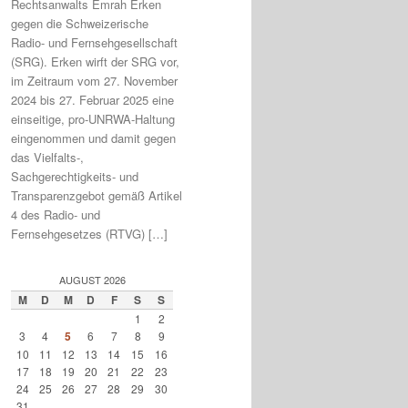
Rechtsanwalts Emrah Erken
gegen die Schweizerische
Radio- und Fernsehgesellschaft
(SRG). Erken wirft der SRG vor,
im Zeitraum vom 27. November
2024 bis 27. Februar 2025 eine
einseitige, pro-UNRWA-Haltung
eingenommen und damit gegen
das Vielfalts-,
Sachgerechtigkeits- und
Transparenzgebot gemäß Artikel
4 des Radio- und
Fernsehgesetzes (RTVG) […]
AUGUST 2026
M
D
M
D
F
S
S
1
2
3
4
5
6
7
8
9
10
11
12
13
14
15
16
17
18
19
20
21
22
23
24
25
26
27
28
29
30
31