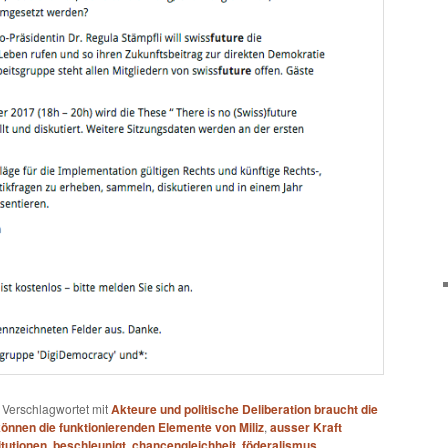
|
Verschlagwortet mit
Akteure und politische Deliberation braucht die
önnen die funktionierenden Elemente von Miliz
,
ausser Kraft
itutionen
,
beschleunigt
,
chancengleichheit
,
föderalismus
,