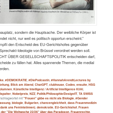
hauplatz, sondern die Hauptsache. Der weibliche Körper ist
et nicht, nur weil es politisch opportun erscheint.”
tämpfli den Entscheid des EU-Gerichtshofes gegenüber
Sprechakt-Ideologie von Brüssel verordnet werden soll.
 NICHT ÜBER GESELLSCHAFTSPOLITIK entscheiden darf,
heide zu fällen hat. Alles spannende Themen, die medial
erden.
ake
,
#DEMOKRATIE
,
#DiePodcastin
,
#HannahArendtLectures by
Zeitung
,
Blick am Abend
,
ChatGPT
,
clubhouse
,
Codes
,
ensuite
,
HSG
olumnen
,
Künstliche Intelligenz / Artificial Intelligence KI/AI
,
lspalter
,
Nobelpreis
,
NZZ
,
Politik/Philosophie/Design/IT
,
TA SWISS
rschlagwortet mit
"Frauen" gäbe es nicht als Biologie
,
#Gender
fassung
,
biologie
,
Bulgarien
,
chancengleichheit
,
dass Frauenmedizin
 (dank uns Feministinnen)
,
demokratie
,
EU-Gerichtshof
,
Frauen
in der "Die Weltwoche 22/26" über das Paradoxon
,
Frauenrechte
,