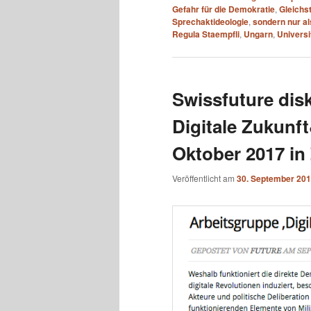
Gefahr für die Demokratie
,
Gleichs
Sprechaktideologie
,
sondern nur al
Regula Staempfli
,
Ungarn
,
Universi
Swissfuture dis
Digitale Zukunf
Oktober 2017 in
Veröffentlicht am
30. September 20