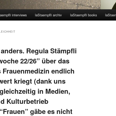
aempfli interviews
laStaempfli archiv
laStaempfli books
laStaem
EICHHEIT
 anders. Regula Stämpfli
twoche 22/26” über das
 Frauenmedizin endlich
wert kriegt (dank uns
gleichzeitig in Medien,
d Kulturbetrieb
 “Frauen” gäbe es nicht