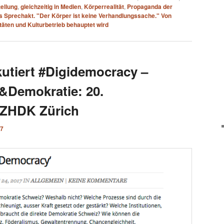
tellung
,
gleichzeitig in Medien
,
Körperrealität
,
Propaganda der
s Sprechakt. "Der Körper ist keine Verhandlungssache." Von
täten und Kulturbetrieb behauptet wird
kutiert #Digidemocracy –
t&Demokratie: 20.
 ZHDK Zürich
17