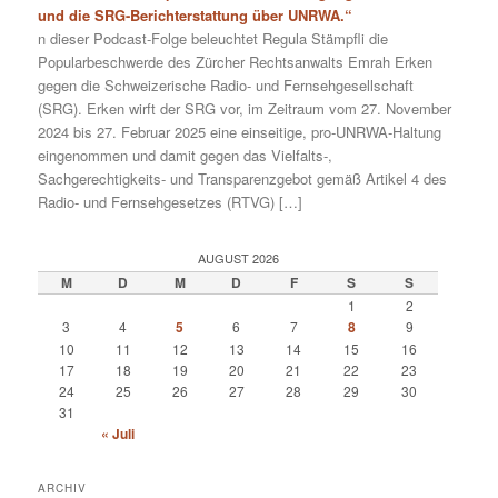
und die SRG-Berichterstattung über UNRWA.“
n dieser Podcast-Folge beleuchtet Regula Stämpfli die
Popularbeschwerde des Zürcher Rechtsanwalts Emrah Erken
gegen die Schweizerische Radio- und Fernsehgesellschaft
(SRG). Erken wirft der SRG vor, im Zeitraum vom 27. November
2024 bis 27. Februar 2025 eine einseitige, pro-UNRWA-Haltung
eingenommen und damit gegen das Vielfalts-,
Sachgerechtigkeits- und Transparenzgebot gemäß Artikel 4 des
Radio- und Fernsehgesetzes (RTVG) […]
AUGUST 2026
M
D
M
D
F
S
S
1
2
3
4
5
6
7
8
9
10
11
12
13
14
15
16
17
18
19
20
21
22
23
24
25
26
27
28
29
30
31
« Juli
ARCHIV