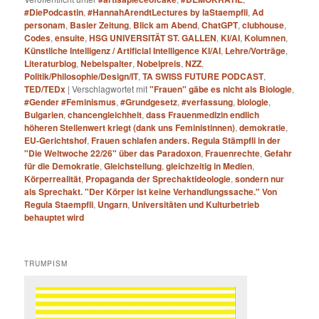
#DiePodcastin
,
#HannahArendtLectures by laStaempfli
,
Ad
personam
,
Basler Zeitung
,
Blick am Abend
,
ChatGPT
,
clubhouse
,
Codes
,
ensuite
,
HSG UNIVERSITÄT ST. GALLEN
,
KI/AI
,
Kolumnen
,
Künstliche Intelligenz / Artificial Intelligence KI/AI
,
Lehre/Vorträge
,
Literaturblog
,
Nebelspalter
,
Nobelpreis
,
NZZ
,
Politik/Philosophie/Design/IT
,
TA SWISS FUTURE PODCAST
,
TED/TEDx
|
Verschlagwortet mit
"Frauen" gäbe es nicht als Biologie
,
#Gender #Feminismus
,
#Grundgesetz
,
#verfassung
,
biologie
,
Bulgarien
,
chancengleichheit
,
dass Frauenmedizin endlich
höheren Stellenwert kriegt (dank uns Feministinnen)
,
demokratie
,
EU-Gerichtshof
,
Frauen schlafen anders. Regula Stämpfli in der
"Die Weltwoche 22/26" über das Paradoxon
,
Frauenrechte
,
Gefahr
für die Demokratie
,
Gleichstellung
,
gleichzeitig in Medien
,
Körperrealität
,
Propaganda der Sprechaktideologie
,
sondern nur
als Sprechakt. "Der Körper ist keine Verhandlungssache." Von
Regula Staempfli
,
Ungarn
,
Universitäten und Kulturbetrieb
behauptet wird
TRUMPISM