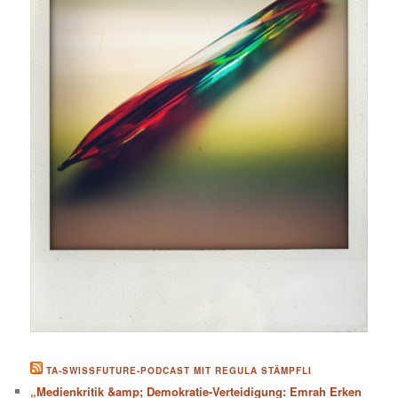
TA-SWISSFUTURE-PODCAST MIT REGULA STÄMPFLI
„Medienkritik &amp; Demokratie-Verteidigung: Emrah Erken