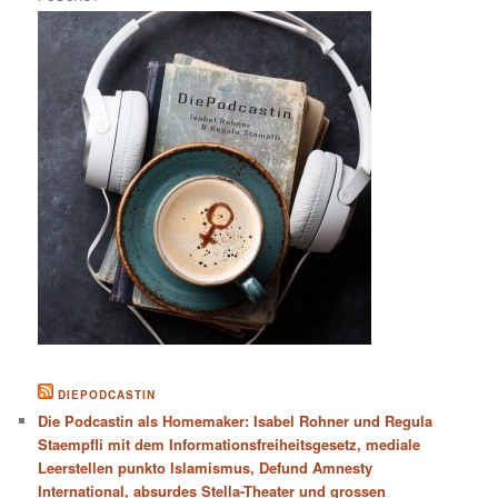
DIEPODCASTIN
Die Podcastin als Homemaker: Isabel Rohner und Regula
Staempfli mit dem Informationsfreiheitsgesetz, mediale
Leerstellen punkto Islamismus, Defund Amnesty
International, absurdes Stella-Theater und grossen