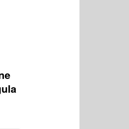
ine
ula