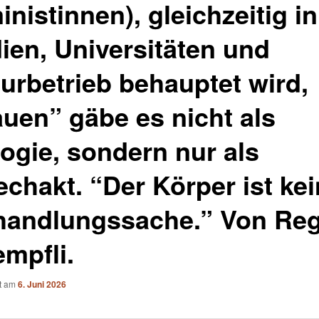
nistinnen), gleichzeitig in
ien, Universitäten und
turbetrieb behauptet wird,
auen” gäbe es nicht als
logie, sondern nur als
echakt. “Der Körper ist ke
handlungssache.” Von Reg
empfli.
ht am
6. Juni 2026