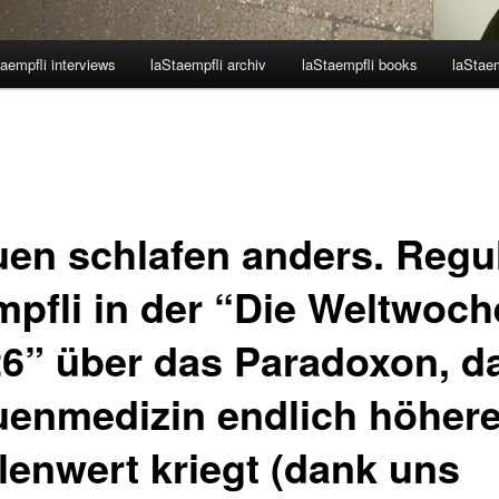
aempfli interviews
laStaempfli archiv
laStaempfli books
laStaem
uen schlafen anders. Regu
mpfli in der “Die Weltwoch
26” über das Paradoxon, d
uenmedizin endlich höher
llenwert kriegt (dank uns