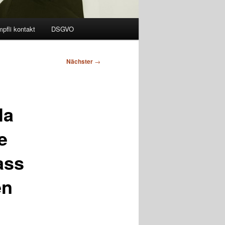
pfli kontakt
DSGVO
Nächster
→
la
e
ass
en