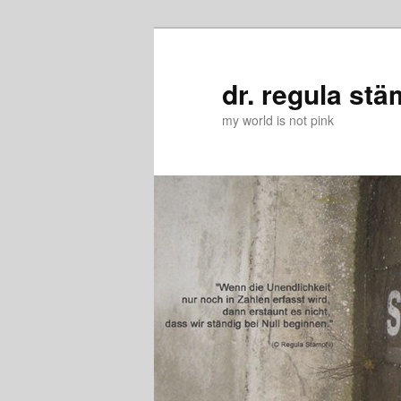
Zum
primären
Inhalt
dr. regula stä
springen
my world is not pink