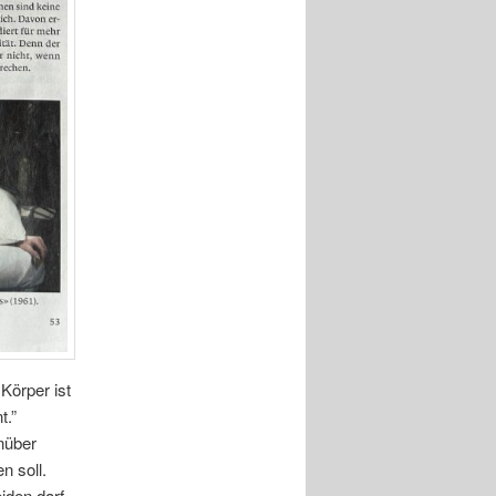
Körper ist
t.”
nüber
n soll.
den darf,