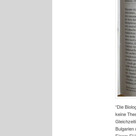
“Die Biolo
keine Thes
Gleichzeit
Bulgarien 
Einem EU