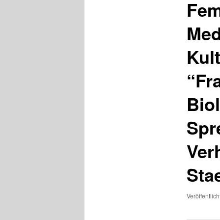
Femi
Med
Kul
“Fr
Bio
Spr
Ver
Sta
Veröffentlic