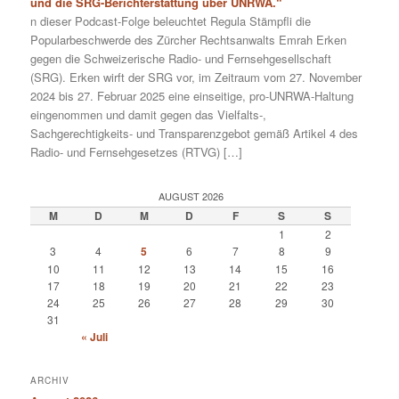
und die SRG-Berichterstattung über UNRWA.“
n dieser Podcast-Folge beleuchtet Regula Stämpfli die
Popularbeschwerde des Zürcher Rechtsanwalts Emrah Erken
gegen die Schweizerische Radio- und Fernsehgesellschaft
(SRG). Erken wirft der SRG vor, im Zeitraum vom 27. November
2024 bis 27. Februar 2025 eine einseitige, pro-UNRWA-Haltung
eingenommen und damit gegen das Vielfalts-,
Sachgerechtigkeits- und Transparenzgebot gemäß Artikel 4 des
Radio- und Fernsehgesetzes (RTVG) […]
AUGUST 2026
M
D
M
D
F
S
S
1
2
3
4
5
6
7
8
9
10
11
12
13
14
15
16
17
18
19
20
21
22
23
24
25
26
27
28
29
30
31
« Juli
ARCHIV