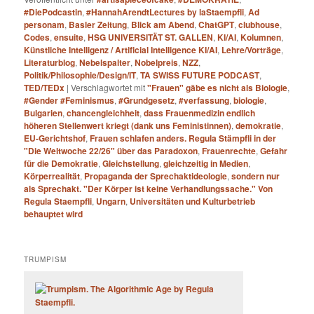
#DiePodcastin
,
#HannahArendtLectures by laStaempfli
,
Ad
personam
,
Basler Zeitung
,
Blick am Abend
,
ChatGPT
,
clubhouse
,
Codes
,
ensuite
,
HSG UNIVERSITÄT ST. GALLEN
,
KI/AI
,
Kolumnen
,
Künstliche Intelligenz / Artificial Intelligence KI/AI
,
Lehre/Vorträge
,
Literaturblog
,
Nebelspalter
,
Nobelpreis
,
NZZ
,
Politik/Philosophie/Design/IT
,
TA SWISS FUTURE PODCAST
,
TED/TEDx
|
Verschlagwortet mit
"Frauen" gäbe es nicht als Biologie
,
#Gender #Feminismus
,
#Grundgesetz
,
#verfassung
,
biologie
,
Bulgarien
,
chancengleichheit
,
dass Frauenmedizin endlich
höheren Stellenwert kriegt (dank uns Feministinnen)
,
demokratie
,
EU-Gerichtshof
,
Frauen schlafen anders. Regula Stämpfli in der
"Die Weltwoche 22/26" über das Paradoxon
,
Frauenrechte
,
Gefahr
für die Demokratie
,
Gleichstellung
,
gleichzeitig in Medien
,
Körperrealität
,
Propaganda der Sprechaktideologie
,
sondern nur
als Sprechakt. "Der Körper ist keine Verhandlungssache." Von
Regula Staempfli
,
Ungarn
,
Universitäten und Kulturbetrieb
behauptet wird
TRUMPISM