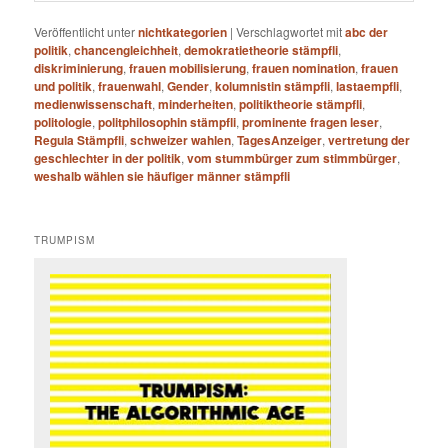
Veröffentlicht unter
nichtkategorien
|
Verschlagwortet mit
abc der
politik
,
chancengleichheit
,
demokratietheorie stämpfli
,
diskriminierung
,
frauen mobilisierung
,
frauen nomination
,
frauen
und politik
,
frauenwahl
,
Gender
,
kolumnistin stämpfli
,
lastaempfli
,
medienwissenschaft
,
minderheiten
,
politiktheorie stämpfli
,
politologie
,
politphilosophin stämpfli
,
prominente fragen leser
,
Regula Stämpfli
,
schweizer wahlen
,
TagesAnzeiger
,
vertretung der
geschlechter in der politik
,
vom stummbürger zum stimmbürger
,
weshalb wählen sie häufiger männer stämpfli
TRUMPISM