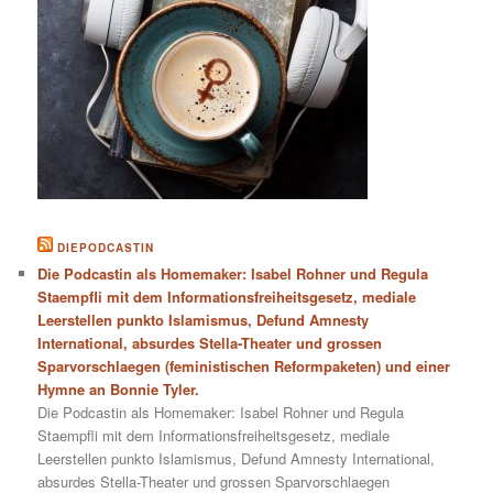
DIEPODCASTIN
Die Podcastin als Homemaker: Isabel Rohner und Regula
Staempfli mit dem Informationsfreiheitsgesetz, mediale
Leerstellen punkto Islamismus, Defund Amnesty
International, absurdes Stella-Theater und grossen
Sparvorschlaegen (feministischen Reformpaketen) und einer
Hymne an Bonnie Tyler.
Die Podcastin als Homemaker: Isabel Rohner und Regula
Staempfli mit dem Informationsfreiheitsgesetz, mediale
Leerstellen punkto Islamismus, Defund Amnesty International,
absurdes Stella-Theater und grossen Sparvorschlaegen