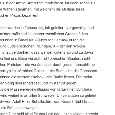
ls in der Ampel-Amtszeit vervielfacht. Ist doch schön zu
ie Waffen stammen, mit welchem die Mullahs Israel
ischen Proxis bezahlen!
it» werden in Teheran täglich gefoltert, vergewaltigt und
lamisten während in unseren westlichen Grossstädten
kerinnen in Basel als «Queer for Hamas» durch die
 und Juden bedrohen. Nur dank X – der den Woken
 ist zu verdanken, dass wir wenigstens ab und zu davon
n Gut und Böse verläuft nicht zwischen Staaten, nicht
hen Parteien – sie verläuft quer durch jedes menschliche
enizyn im «Archipel Gulag» – ein Buch, das die Genossen
nen die antisemitische Judith Butler lieben. Die meint
auen völlig überschätzt sei und im Kampf gegen
us die Massenvergewaltigung von Israelinnen durchaus
r wird weiterhin an allen Schweizer Universitäten so gelehrt
» von Adolf Hitler Schullektüre war. Krass? Nicht krass
lt die Fahnen schwingen –
ersteht? Ihr seid blind für das Leid der Unschuldigen, sprecht