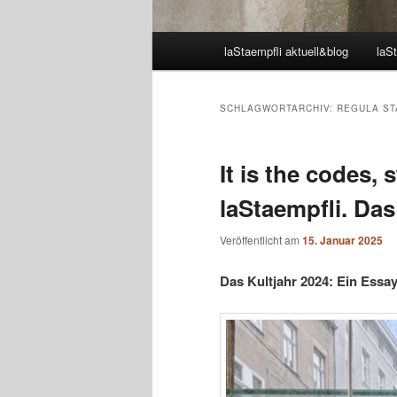
Hauptmenü
laStaempfli aktuell&blog
laSt
SCHLAGWORTARCHIV:
REGULA ST
It is the codes, s
laStaempfli. Da
Veröffentlicht am
15. Januar 2025
Das Kultjahr 2024: Ein Essa