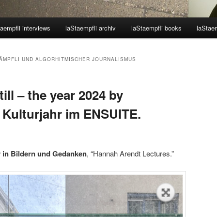
aempfli interviews
laStaempfli archiv
laStaempfli books
laStaem
ÄMPFLI UND ALGORHITMISCHER JOURNALISMUS
till – the year 2024 by
s Kulturjahr im ENSUITE.
y in Bildern und Gedanken
, “Hannah Arendt Lectures.”