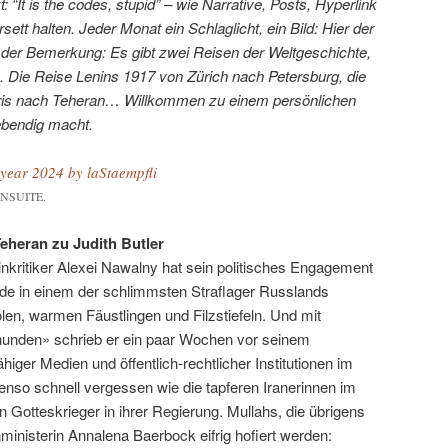
 “It is the codes, stupid” – wie Narrative, Posts, Hyperlink
sett halten. Jeder Monat ein Schlaglicht, ein Bild: Hier der
 der Bemerkung: Es gibt zwei Reisen der Weltgeschichte,
en. Die Reise Lenins 1917 von Zürich nach Petersburg, die
ris nach Teheran… Willkommen zu einem persönlichen
ebendig macht.
he year 2024 by laStaempfli
 ENSUITE.
eheran zu Judith Butler
nkritiker Alexei Nawalny hat sein politisches Engagement
de in einem der schlimmsten Straflager Russlands
len, warmen Fäustlingen und Filzstiefeln. Und mit
hunden» schrieb er ein paar Wochen vor seinem
iger Medien und öffentlich-rechtlicher Institutionen im
so schnell vergessen wie die tapferen Iranerinnen im
 Gotteskrieger in ihrer Regierung. Mullahs, die übrigens
inisterin Annalena Baerbock eifrig hofiert werden: