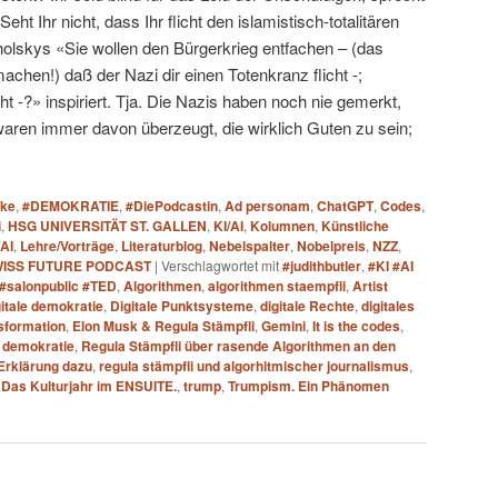
ht Ihr nicht, dass Ihr flicht den islamistisch-totalitären
holskys «Sie wollen den Bürgerkrieg entfachen – (das
chen!) daß der Nazi dir einen Totenkranz flicht -;
t -?» inspiriert. Tja. Die Nazis haben noch nie gemerkt,
waren immer davon überzeugt, die wirklich Guten zu sein;
ake
,
#DEMOKRATIE
,
#DiePodcastin
,
Ad personam
,
ChatGPT
,
Codes
,
i
,
HSG UNIVERSITÄT ST. GALLEN
,
KI/AI
,
Kolumnen
,
Künstliche
/AI
,
Lehre/Vorträge
,
Literaturblog
,
Nebelspalter
,
Nobelpreis
,
NZZ
,
WISS FUTURE PODCAST
|
Verschlagwortet mit
#judithbutler
,
#KI #AI
 #salonpublic #TED
,
Algorithmen
,
algorithmen staempfli
,
Artist
gitale demokratie
,
Digitale Punktsysteme
,
digitale Rechte
,
digitales
nsformation
,
Elon Musk & Regula Stämpfli
,
Gemini
,
It is the codes
,
e demokratie
,
Regula Stämpfli über rasende Algorithmen an den
-Erklärung dazu
,
regula stämpfli und algorhitmischer journalismus
,
i. Das Kulturjahr im ENSUITE.
,
trump
,
Trumpism. Ein Phänomen