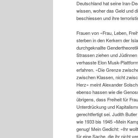
Deutschland hat seine Iran-Dea
wissen, woher das Geld und d
beschiessen und ihre terrorist
Frauen von «Frau, Leben, Freihe
sterben in den Kerkern der Is
durchgeknallte Gendertheoreti
Strassen ziehen und Jüdinnen
verhasste Elon Musk-Plattform
erfahren. «Die Grenze zwische
zwischen Klassen, nicht zwisc
Herz» meint Alexander Solsch
ebenso hassen wie die Genossin
übrigens, dass Freiheit für Fr
Unterdrückung und Kapitalism
gerechtfertigt sei. Judith Butle
wie 1933 bis 1945 «Mein Kampf
genug! Mein Gedicht: «Ihr wol
für eine Sache, die ihr nicht v