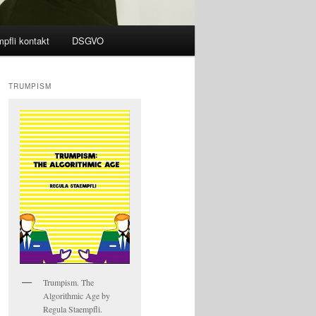
pfli kontakt
DSGVO
TRUMPISM
Trumpism. The
Algorithmic Age by
Regula Staempfli.