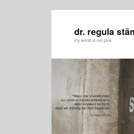
Zum
Zum
primären
sekundären
Inhalt
Inhalt
dr. regula stä
springen
springen
my world is not pink