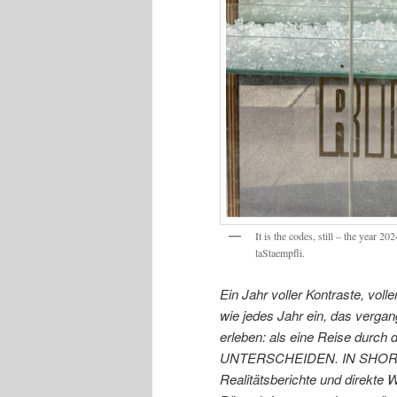
It is the codes, still – the year
laStaempfli.
Ein Jahr voller Kontraste, voll
wie jedes Jahr ein, das verga
erleben: als eine Reise durch d
UNTERSCHEIDEN. IN SHORT: Se
Realitätsberichte und direkte 