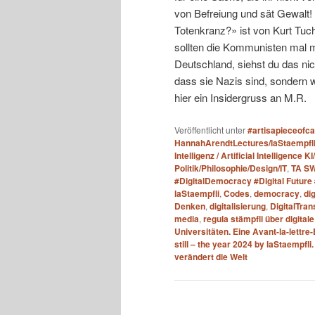
von Befreiung und sät Gewalt! Se
Totenkranz?» ist von Kurt Tuc
sollten die Kommunisten mal ma
Deutschland, siehst du das nich
dass sie Nazis sind, sondern 
hier ein Insidergruss an M.R.
Veröffentlicht unter
#artisapieceofc
HannahArendtLectures/laStaempfl
Intelligenz / Artificial Intelligence KI
Politik/Philosophie/Design/IT
,
TA S
#DigitalDemocracy #Digital Future
laStaempfli
,
Codes
,
democracy
,
di
Denken
,
digitalisierung
,
DigitalTra
media
,
regula stämpfli über digital
Universitäten. Eine Avant-la-lettre
still – the year 2024 by laStaempfl
verändert die Welt