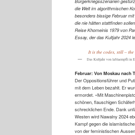
Bürgerkriegsszenarien gestürzt:
die Welt im algorithmischen Kor
besonders bissige Februar mit
die nie hätten stattfinden soll
Reise Khomeinis 1979 von Pa
Essay, der das Kultjahr 2024 l
It is the codes, still – t
Das Kultjahr von laStaempfli in
Februar: Von Moskau nach T
Der Oppositionsführer und Puti
mit dem Leben bezahlt. Er wur
ermordet. «Mit Maschinenpisto
schönen, flauschigen Schäfer
schrecklichen Ende. Dank unfäh
Westen wird Nawalny 2024 eben
Kampf gegen die islamistischen
von der feministischen Aussenm