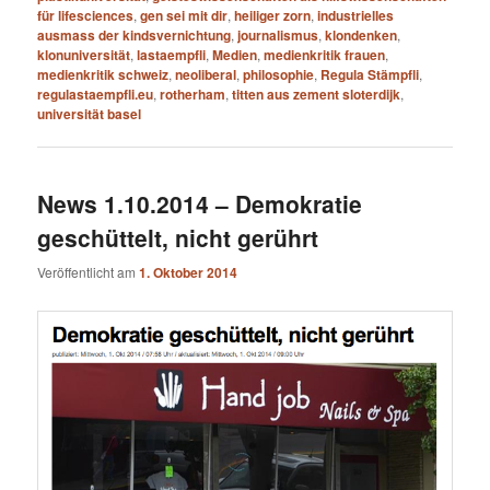
für lifesciences
,
gen sei mit dir
,
heiliger zorn
,
industrielles
ausmass der kindsvernichtung
,
journalismus
,
klondenken
,
klonuniversität
,
lastaempfli
,
Medien
,
medienkritik frauen
,
medienkritik schweiz
,
neoliberal
,
philosophie
,
Regula Stämpfli
,
regulastaempfli.eu
,
rotherham
,
titten aus zement sloterdijk
,
universität basel
News 1.10.2014 – Demokratie
geschüttelt, nicht gerührt
Veröffentlicht am
1. Oktober 2014