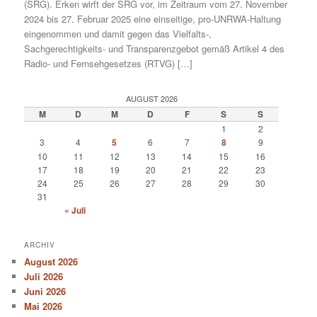
(SRG). Erken wirft der SRG vor, im Zeitraum vom 27. November
2024 bis 27. Februar 2025 eine einseitige, pro-UNRWA-Haltung
eingenommen und damit gegen das Vielfalts-,
Sachgerechtigkeits- und Transparenzgebot gemäß Artikel 4 des
Radio- und Fernsehgesetzes (RTVG) […]
AUGUST 2026
M
D
M
D
F
S
S
1
2
3
4
5
6
7
8
9
10
11
12
13
14
15
16
17
18
19
20
21
22
23
24
25
26
27
28
29
30
31
« Juli
ARCHIV
August 2026
Juli 2026
Juni 2026
Mai 2026