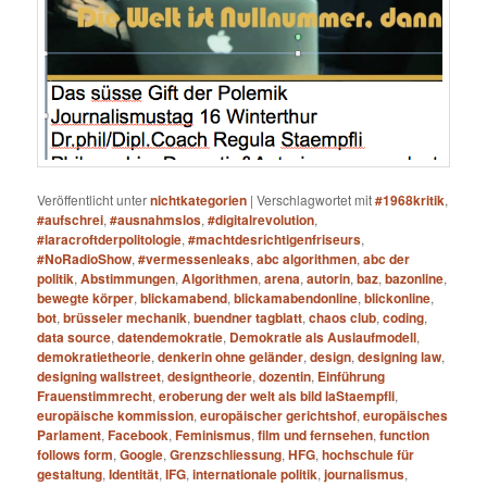
Veröffentlicht unter
nichtkategorien
|
Verschlagwortet mit
#1968kritik
,
#aufschrei
,
#ausnahmslos
,
#digitalrevolution
,
#laracroftderpolitologie
,
#machtdesrichtigenfriseurs
,
#NoRadioShow
,
#vermessenleaks
,
abc algorithmen
,
abc der
politik
,
Abstimmungen
,
Algorithmen
,
arena
,
autorin
,
baz
,
bazonline
,
bewegte körper
,
blickamabend
,
blickamabendonline
,
blickonline
,
bot
,
brüsseler mechanik
,
buendner tagblatt
,
chaos club
,
coding
,
data source
,
datendemokratie
,
Demokratie als Auslaufmodell
,
demokratietheorie
,
denkerin ohne geländer
,
design
,
designing law
,
designing wallstreet
,
designtheorie
,
dozentin
,
Einführung
Frauenstimmrecht
,
eroberung der welt als bild laStaempfli
,
europäische kommission
,
europäischer gerichtshof
,
europäisches
Parlament
,
Facebook
,
Feminismus
,
film und fernsehen
,
function
follows form
,
Google
,
Grenzschliessung
,
HFG
,
hochschule für
gestaltung
,
Identität
,
IFG
,
internationale politik
,
journalismus
,