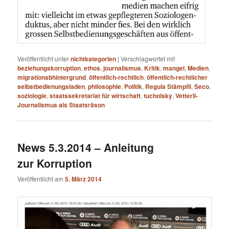
Veröffentlicht unter
nichtkategorien
|
Verschlagwortet mit
beziehungskorruption
,
ethos
,
journalismus
,
Kritik
,
mangel
,
Medien
,
migrationsbhintergrund
,
öffentlich-rechtlich
,
öffentlich-rechtlicher
selbstbedienungsladen
,
philosophie
,
Politik
,
Regula Stämpfli
,
Seco
,
soziologie
,
staatssekretariat für wirtschaft
,
tucholsky
,
Vetterli-
Journalismus als Staatsräson
News 5.3.2014 – Anleitung
zur Korruption
Veröffentlicht am
5. März 2014