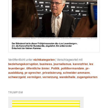
Veröffentlicht unter
nichtkategorien
|
Verschlagwortet mit
beziehungskorruption
,
business
,
journalismus
,
karenzfrist
,
lex
leuenberger
,
öffentliche ämter
,
Politik
,
politikermandate
,
pr-
ausbildung
,
pr-sprecher
,
privatisierung
,
schneider-ammann
,
schwarzgeld
,
vermögen
,
vernetzung
,
wandelhalle
,
zugangskarten
TRUMPISM