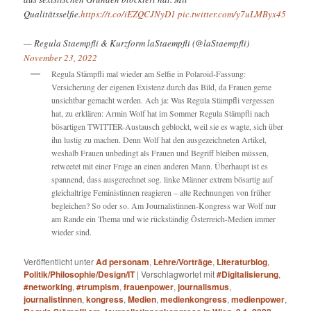
Qualitätsselfie.
https://t.co/iEZQCJNyD1
pic.twitter.com/y7uLMByx45
— Regula Staempfli & Kurzform laStaempfli (@laStaempfli)
November 23, 2022
Regula Stämpfli mal wieder am Selfie in Polaroid-Fassung:
Versicherung der eigenen Existenz durch das Bild, da Frauen gerne
unsichtbar gemacht werden. Ach ja: Was Regula Stämpfli vergessen
hat, zu erklären: Armin Wolf hat im Sommer Regula Stämpfli nach
bösartigen TWITTER-Austausch geblockt, weil sie es wagte, sich über
ihn lustig zu machen. Denn Wolf hat den ausgezeichneten Artikel,
weshalb Frauen unbedingt als Frauen und Begriff bleiben müssen,
retweetet mit einer Frage an einen anderen Mann. Überhaupt ist es
spannend, dass ausgerechnet sog. linke Männer extrem bösartig auf
gleichaltrige Feministinnen reagieren – alte Rechnungen von früher
begleichen? So oder so. Am Journalistinnen-Kongress war Wolf nur
am Rande ein Thema und wie rückständig Österreich-Medien immer
wieder sind.
Veröffentlicht unter
Ad personam
,
Lehre/Vorträge
,
Literaturblog
,
Politik/Philosophie/Design/IT
|
Verschlagwortet mit
#Digitalisierung
,
#networking
,
#trumpism
,
frauenpower
,
journalismus
,
journalistinnen
,
kongress
,
Medien
,
medienkongress
,
medienpower
,