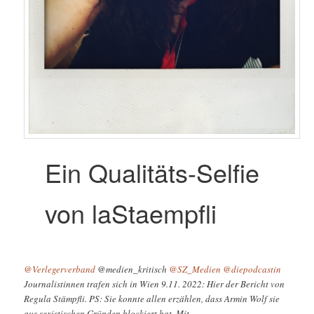
Ein Qualitäts-Selfie
von laStaempfli
@Verlegerverband
@medien_kritisch
@SZ_Medien
@diepodcastin
Journalistinnen trafen sich in Wien 9.11. 2022: Hier der Bericht von
Regula Stämpfli. PS: Sie konnte allen erzählen, dass Armin Wolf sie
aus sexistischen Gründen blockiert hat. Mit