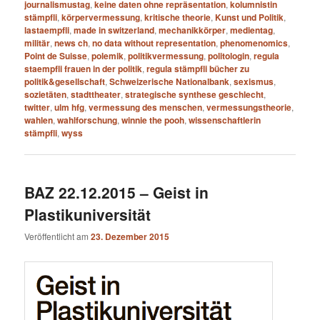
journalismustag
,
keine daten ohne repräsentation
,
kolumnistin
stämpfli
,
körpervermessung
,
kritische theorie
,
Kunst und Politik
,
lastaempfli
,
made in switzerland
,
mechanikkörper
,
medientag
,
militär
,
news ch
,
no data without representation
,
phenomenomics
,
Point de Suisse
,
polemik
,
politikvermessung
,
politologin
,
regula
staempfli frauen in der politik
,
regula stämpfli bücher zu
politik&gesellschaft
,
Schweizerische Nationalbank
,
sexismus
,
sozietäten
,
stadttheater
,
strategische synthese geschlecht
,
twitter
,
ulm hfg
,
vermessung des menschen
,
vermessungstheorie
,
wahlen
,
wahlforschung
,
winnie the pooh
,
wissenschaftlerin
stämpfli
,
wyss
BAZ 22.12.2015 – Geist in
Plastikuniversität
Veröffentlicht am
23. Dezember 2015