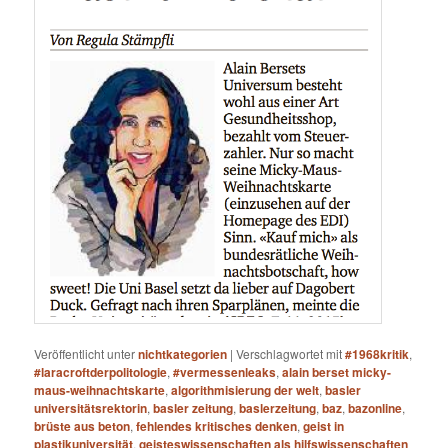
Veröffentlicht unter
nichtkategorien
|
Verschlagwortet mit
#1968kritik
,
#laracroftderpolitologie
,
#vermessenleaks
,
alain berset micky-
maus-weihnachtskarte
,
algorithmisierung der welt
,
basler
universitätsrektorin
,
basler zeitung
,
baslerzeitung
,
baz
,
bazonline
,
brüste aus beton
,
fehlendes kritisches denken
,
geist in
plastikuniversität
,
geisteswissenschaften als hilfswissenschaften