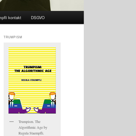
pfli kontakt
DSGVO
TRUMPISM
Trumpism. The
Algorithmic Age by
Regula Staempfli.