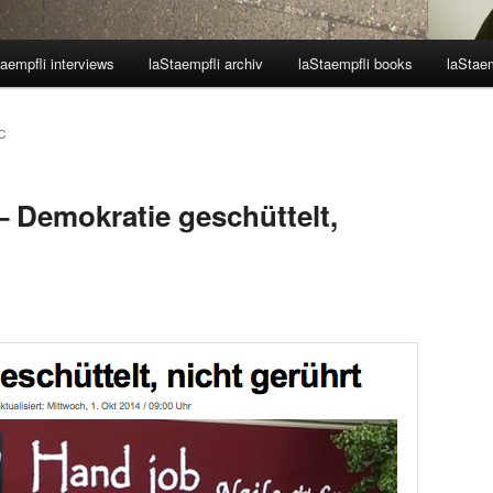
aempfli interviews
laStaempfli archiv
laStaempfli books
laStaem
C
– Demokratie geschüttelt,