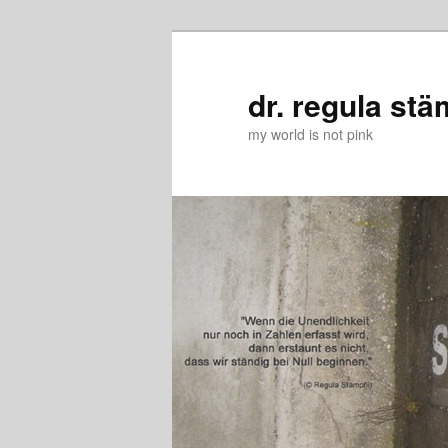
Zum
Zum
primären
sekundären
Inhalt
Inhalt
dr. regula stä
springen
springen
my world is not pink