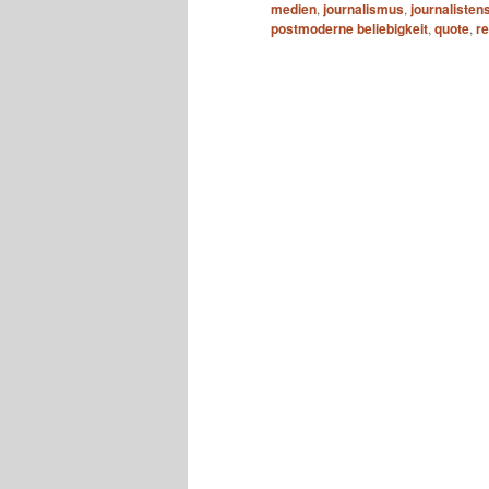
medien
,
journalismus
,
journalisten
postmoderne beliebigkeit
,
quote
,
r