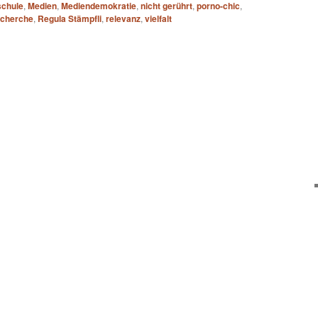
schule
,
Medien
,
Mediendemokratie
,
nicht gerührt
,
porno-chic
,
echerche
,
Regula Stämpfli
,
relevanz
,
vielfalt