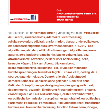
Veröffentlicht unter
nichtkategorien
|
Verschlagwortet mit
#1968kritik
,
#aufschrei
,
#ausnahmslos
,
#demokratievermessung
,
#digitalrevolution
,
#digitaltransformation
,
#laracroftderpolitologie
,
#machtdesrichtigenfriseurs
,
#vermessenleaks
,
1.1.2017
,
abc
algorithmen
,
abc der politik
,
Abstimmungen
,
Algorithmen
,
arena
,
autorin
,
awo landesverband berlin
,
basler zeitung
,
baz
,
baz
#NoRadioShow
,
bazonline
,
bericht über behinderung
,
bern
,
bewegte körper
,
Blick am Abend
,
blickamabend
,
blickamabendonline
,
blickonline
,
bot
,
brüsseler mechanik
,
buchbesprechungen
,
buendner tagblatt
,
chaos club
,
coding
,
data
source
,
datendemokratie
,
Demokratie als Auslaufmodell
,
demokratietheorie
,
denkerin ohne geländer
,
Denkerin ohne
Geländer Stämpfli
,
design
,
designing law
,
designing wallstreet
,
designtheorie
,
dozentin
,
Einführung Frauenstimmrecht
,
ensuite
,
eroberung der welt als bild laStaempfli
,
erster dezember 2017
,
europäische kommission
,
europäischer gerichtshof
,
europäisches
Parlament
,
Facebook
,
Feminismus
,
film und fernsehen
,
frankfurter
buchmesse
,
frau und behinderung
,
function follows form
,
Google
,