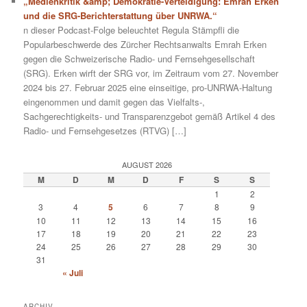
„Medienkritik &amp; Demokratie-Verteidigung: Emrah Erken
und die SRG-Berichterstattung über UNRWA.“
n dieser Podcast-Folge beleuchtet Regula Stämpfli die
Popularbeschwerde des Zürcher Rechtsanwalts Emrah Erken
gegen die Schweizerische Radio- und Fernsehgesellschaft
(SRG). Erken wirft der SRG vor, im Zeitraum vom 27. November
2024 bis 27. Februar 2025 eine einseitige, pro-UNRWA-Haltung
eingenommen und damit gegen das Vielfalts-,
Sachgerechtigkeits- und Transparenzgebot gemäß Artikel 4 des
Radio- und Fernsehgesetzes (RTVG) […]
AUGUST 2026
M
D
M
D
F
S
S
1
2
3
4
5
6
7
8
9
10
11
12
13
14
15
16
17
18
19
20
21
22
23
24
25
26
27
28
29
30
31
« Juli
ARCHIV