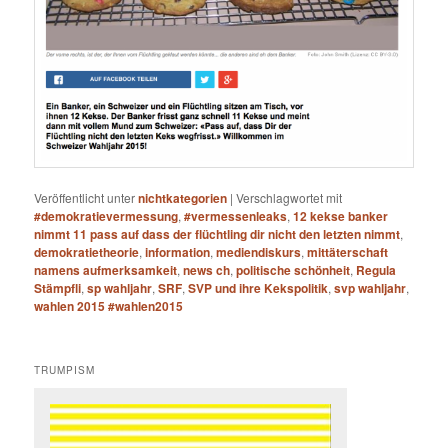
Veröffentlicht unter
nichtkategorien
|
Verschlagwortet mit
#demokratievermessung
,
#vermessenleaks
,
12 kekse banker
nimmt 11 pass auf dass der flüchtling dir nicht den letzten nimmt
,
demokratietheorie
,
information
,
mediendiskurs
,
mittäterschaft
namens aufmerksamkeit
,
news ch
,
politische schönheit
,
Regula
Stämpfli
,
sp wahljahr
,
SRF
,
SVP und ihre Kekspolitik
,
svp wahljahr
,
wahlen 2015 #wahlen2015
TRUMPISM