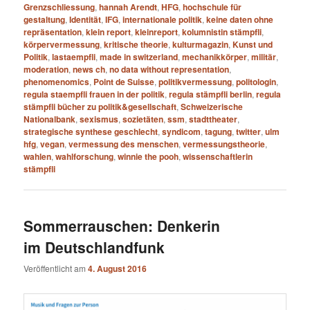
Grenzschliessung
,
hannah Arendt
,
HFG
,
hochschule für
gestaltung
,
Identität
,
IFG
,
internationale politik
,
keine daten ohne
repräsentation
,
klein report
,
kleinreport
,
kolumnistin stämpfli
,
körpervermessung
,
kritische theorie
,
kulturmagazin
,
Kunst und
Politik
,
lastaempfli
,
made in switzerland
,
mechanikkörper
,
militär
,
moderation
,
news ch
,
no data without representation
,
phenomenomics
,
Point de Suisse
,
politikvermessung
,
politologin
,
regula staempfli frauen in der politik
,
regula stämpfli berlin
,
regula
stämpfli bücher zu politik&gesellschaft
,
Schweizerische
Nationalbank
,
sexismus
,
sozietäten
,
ssm
,
stadttheater
,
strategische synthese geschlecht
,
syndicom
,
tagung
,
twitter
,
ulm
hfg
,
vegan
,
vermessung des menschen
,
vermessungstheorie
,
wahlen
,
wahlforschung
,
winnie the pooh
,
wissenschaftlerin
stämpfli
Sommerrauschen: Denkerin
im Deutschlandfunk
Veröffentlicht am
4. August 2016