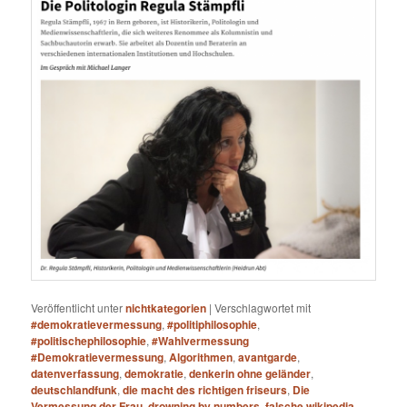
Veröffentlicht unter
nichtkategorien
|
Verschlagwortet mit
#demokratievermessung
,
#politiphilosophie
,
#politischephilosophie
,
#Wahlvermessung
#Demokratievermessung
,
Algorithmen
,
avantgarde
,
datenverfassung
,
demokratie
,
denkerin ohne geländer
,
deutschlandfunk
,
die macht des richtigen friseurs
,
Die
Vermessung der Frau
,
drowning by numbers
,
falsche wikipedia