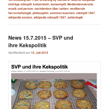
einträge stämpfli
,
kolumnistin
,
lastaempfli
,
Mediendemokratie
,
musik und person
,
nachdenken über zahlen
,
neoliberale
herrschaftslogik
,
philosophin
,
sommerrauschen
,
stämpfli 1967
,
wikipedia sexism
,
wikipedia stämpfli 1967
,
zahlenlogik
News 15.7.2015 – SVP und
ihre Kekspolitik
Veröffentlicht am
15. Juli 2015