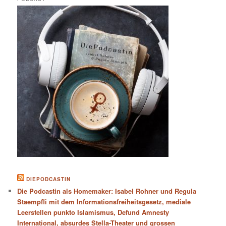
DIEPODCASTIN
Die Podcastin als Homemaker: Isabel Rohner und Regula
Staempfli mit dem Informationsfreiheitsgesetz, mediale
Leerstellen punkto Islamismus, Defund Amnesty
International, absurdes Stella-Theater und grossen