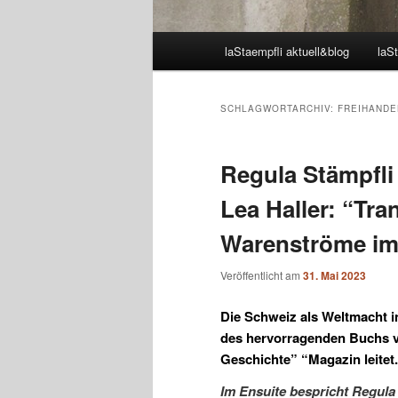
Hauptmenü
laStaempfli aktuell&blog
laSt
SCHLAGWORTARCHIV:
FREIHANDE
Regula Stämpfli
Lea Haller: “Tra
Warenströme im 
Veröffentlicht am
31. Mai 2023
Die Schweiz als Weltmacht 
des hervorragenden Buchs von
Geschichte” “Magazin leitet.
Im Ensuite bespricht Regula 