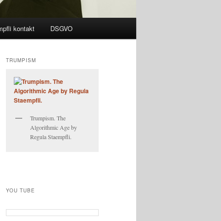
pfli kontakt
DSGVO
TRUMPISM
Trumpism. The
Algorithmic Age by
Regula Staempfli.
YOU TUBE