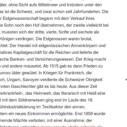
Täler, ohne Sicht aufs Mittelmeer und trotzdem unter den
as ist die Schweiz, und zwar schon seit Jahrhunderten. Die
 der Eidgenossenschaft begann mit dem Verkauf ihres
 Sohn noch den Hof übernehmen, der zweite vielleicht bei
 mussten sich der dritte, vierte, fünfte und sechste als
Königen verdingen. Die Eidgenossen waren brutal,
chtet. Der Handel mit eidgenössischen Armenkörpern und
atives Kapitalgeschäft für die Reichen und lieferte die
ische Banken- und Versicherungswesen. Der Krieg macht
ch und andere mausetot. Ab 1515 gab es dann Frieden zu
mso übler gewütet: In Kriegen für Frankreich, die
ich, Ungarn, Savoyen verdiente die Schweizer Obrigkeit
annten Geschlechter gibt es bis heute. Aus dieser Zeit
rkrankheit», das Heimweh, das literarisch mit Heidi eine
it mit dem Söldnerwesen ging erst im Laufe des 18.
ühindustrialisierung im Textilsektor den armen,
tern ein neues Einkommen ermöglichte. Erst 1859 wurde
 fremde Mächte verboten, mit einer Ausnahme: der
eiterlesen unter
https://www.ensuite.ch/die-schweiz-als-