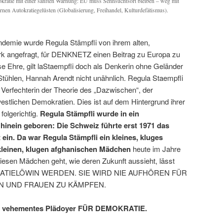
kratie mit einer sanften Warnung: EU muss Sehnsuchtsort bleiben – weg mit
en Autokratiegelüsten (Globalisierung, Freihandel, Kulturdefätismus).
andemie wurde Regula Stämpfli von ihrem alten,
k angefragt, für DENKNETZ einen Beitrag zu Europa zu
e Ehre, gilt laStaempfli doch als Denkerin ohne Geländer
Stühlen, Hannah Arendt nicht unähnlich. Regula Staempfli
te Verfechterin der Theorie des „Dazwischen“, der
stlichen Demokratien. Dies ist auf dem Hintergrund ihrer
folgerichtig.
Regula Stämpfli wurde in ein
hinein geboren: Die Schweiz führte erst 1971 das
ein. Da war Regula Stämpfli ein kleines, kluges
kleinen, klugen afghanischen Mädchen
heute im Jahre
diesen Mädchen geht, wie deren Zukunft aussieht, lässt
OKRATIELÖWIN WERDEN. SIE WIRD NIE AUFHÖREN FÜR
N UND FRAUEN ZU KÄMPFEN.
 ein vehementes Plädoyer FÜR DEMOKRATIE.