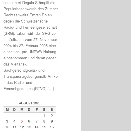
beleuchtet Regula Stämpfli die
Popularbeschwerde des Zürcher
Rechtsanwalts Emrah Erken
gegen die Schweizerische
Radio- und Fernsehgesellschaft
(SRG). Erken wirft der SRG vor,
im Zeitraum vom 27. November
2024 bis 27. Februar 2025 eine
einseitige, pro-UNRWA-Haltung
eingenommen und damit gegen
das Vielfalts-,
Sachgerechtigkeits- und
Transparenzgebot gemäß Artikel
4 des Radio- und
Fernsehgesetzes (RTVG) […]
AUGUST 2026
M
D
M
D
F
S
S
1
2
3
4
5
6
7
8
9
10
11
12
13
14
15
16