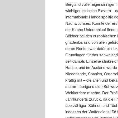
Bergland voller eigensinniger 
wichtigen globalen Playern – d
internationale Handelspolitik
Nachwuchses. Konnte der erste
der Kirche Unterschlupf finden,
Söldner bei den europäischen 
gnadenlos und von allen gefür
deren Renten war dafür ein lukr
Grundlagen für das schweizer
seit damals Einzelne stinkrei
Hause, und im Ausland wurde u
Niederlande, Spanien, Österre
kräftig mit – die alten und bek
stammt übrigens die «Schweize
Weltkarriere machte. Der Prof
Jahrhunderts zurück, da die Fr
überzähligen Söhnen und Töch
indessen der Waffendienst für
Schweizergarde im Vatikan.” W