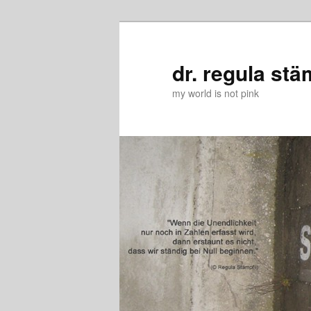
Zum
Zum
primären
sekundären
Inhalt
Inhalt
dr. regula stä
springen
springen
my world is not pink