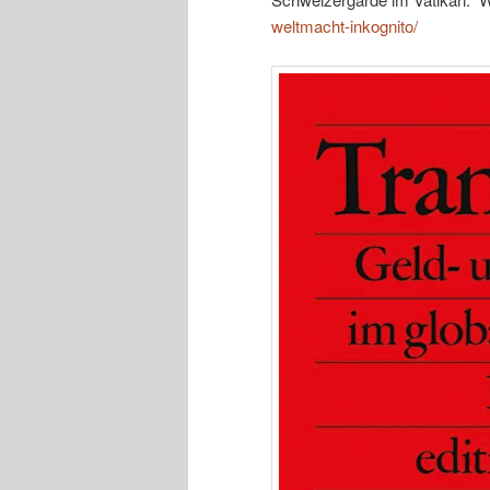
weltmacht-inkognito/