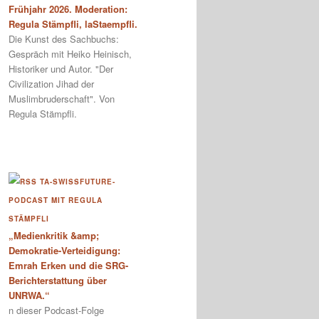
Frühjahr 2026. Moderation:
Regula Stämpfli, laStaempfli.
Die Kunst des Sachbuchs:
Gespräch mit Heiko Heinisch,
Historiker und Autor. "Der
Civilization Jihad der
Muslimbruderschaft". Von
Regula Stämpfli.
TA-SWISSFUTURE-
PODCAST MIT REGULA
STÄMPFLI
„Medienkritik &amp;
Demokratie-Verteidigung:
Emrah Erken und die SRG-
Berichterstattung über
UNRWA.“
n dieser Podcast-Folge