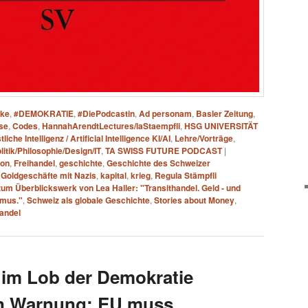
ake
,
#DEMOKRATIE
,
#DiePodcastin
,
Ad personam
,
Basler Zeitung
,
se
,
Codes
,
HannahArendtLectures/laStaempfli
,
HSG UNIVERSITÄT
liche Intelligenz / Artificial Intelligence KI/AI
,
Lehre/Vorträge
,
litik/Philosophie/Design/IT
,
TA SWISS FUTURE PODCAST
|
ion
,
Freihandel
,
geschichte
,
Geschichte des Schweizer
,
Goldgeschäfte mit Nazis
,
kapital
,
krieg
,
Regula Stämpfli
zum Überblickswerk von Lea Haller: "Transithandel. Geld - und
smus."
,
Schweiz als globale Geschichte
,
Stories about Money
,
handel
 im Lob der Demokratie
en Warnung: EU muss