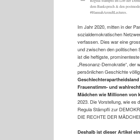
Regula Stämpfli im Lob der Demo
dem Banksprech & den postmodern
#HannahArendtLectures.
Im Jahr 2020, mitten in der P
sozialdemokratischen Netzwer
verfassen. Dies war eine gross
und zwischen den politischen 
ist die heftigste, prominentes
„Resonanz-Demokratie“, der we
persönlichen Geschichte völlig 
Geschlechterapartheidsland 
Frauenstimm- und wahlrecht 
Mädchen wie Millionen von 
2023. Die Vorstellung, wie es 
Regula Stämpfli zur DEM
DIE RECHTE DER MÄDCHE
Deshalb ist dieser Artikel