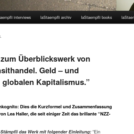
aempfli interviews
laStaempfli archiv
laStaempfli books
laStaem
L
 zum Überblickswerk von
nsithandel. Geld – und
globalen Kapitalismus.”
inkognito: Dies die Kurzformel und Zusammenfassung
 Lea Haller, die seit einiger Zeit das brillante “NZZ-
Stämpfli das Werk mit folgender Einleitung:
“Ein