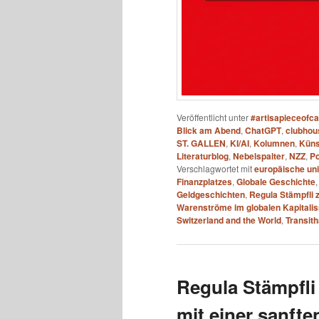
Veröffentlicht unter
#artisapieceofc
Blick am Abend
,
ChatGPT
,
clubhou
ST. GALLEN
,
KI/AI
,
Kolumnen
,
Künst
Literaturblog
,
Nebelspalter
,
NZZ
,
Po
Verschlagwortet mit
europäische un
Finanzplatzes
,
Globale Geschichte
Geldgeschichten
,
Regula Stämpfli 
Warenströme im globalen Kapitali
Switzerland and the World
,
Transit
Regula Stämpfli
mit einer sanft