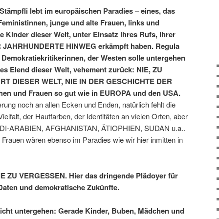
Stämpfli lebt im europäischen Paradies – eines, das
eministinnen, junge und alte Frauen, links und
e Kinder dieser Welt, unter Einsatz ihres Rufs, ihrer
BER JAHRHUNDERTE HINWEG erkämpft haben. Regula
er Demokratiekritikerinnen, der Westen solle untergehen
lles Elend dieser Welt, vehement zurück: NIE, ZU
ORT DIESER WELT, NIE IN DER GESCHICHTE DER
en und Frauen so gut wie in EUROPA und den USA.
erung noch an allen Ecken und Enden, natürlich fehlt die
Vielfalt, der Hautfarben, der Identitäten an vielen Orten, aber
UDI-ARABIEN, AFGHANISTAN, ÄTIOPHIEN, SUDAN u.a..
Frauen wären ebenso im Paradies wie wir hier inmitten in
k, NIE ZU VERGESSEN. Hier das dringende Plädoyer für
Daten und demokratische Zukünfte.
nicht untergehen: Gerade Kinder, Buben, Mädchen und