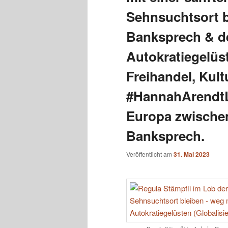
Sehnsuchtsort b
Banksprech & d
Autokratiegelüst
Freihandel, Kult
#HannahArendtL
Europa zwische
Banksprech.
Veröffentlicht am
31. Mai 2023