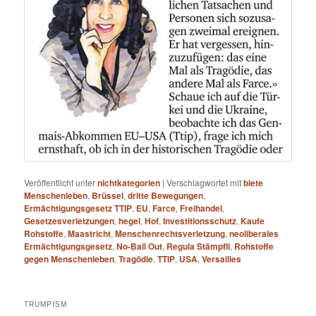
Veröffentlicht unter
nichtkategorien
|
Verschlagwortet mit
biete
Menschenleben
,
Brüssel
,
dritte Bewegungen
,
Ermächtigungsgesetz TTIP
,
EU
,
Farce
,
Freihandel
,
Gesetzesverletzungen
,
hegel
,
Hof
,
Investitionsschutz
,
Kaufe
Rohstoffe
,
Maastricht
,
Menschenrechtsverletzung
,
neoliberales
Ermächtigungsgesetz
,
No-Bail Out
,
Regula Stämpfli
,
Rohstoffe
gegen Menschenleben
,
Tragödie
,
TTIP
,
USA
,
Versailles
TRUMPISM