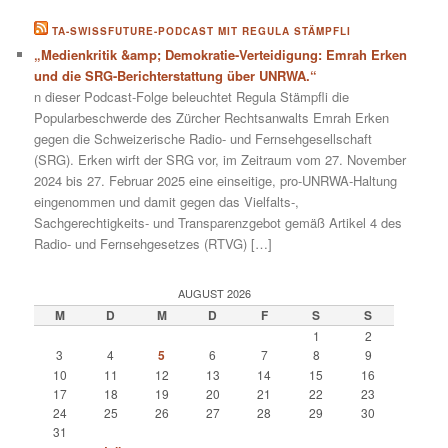
TA-SWISSFUTURE-PODCAST MIT REGULA STÄMPFLI
„Medienkritik &amp; Demokratie-Verteidigung: Emrah Erken
und die SRG-Berichterstattung über UNRWA.“
n dieser Podcast-Folge beleuchtet Regula Stämpfli die
Popularbeschwerde des Zürcher Rechtsanwalts Emrah Erken
gegen die Schweizerische Radio- und Fernsehgesellschaft
(SRG). Erken wirft der SRG vor, im Zeitraum vom 27. November
2024 bis 27. Februar 2025 eine einseitige, pro-UNRWA-Haltung
eingenommen und damit gegen das Vielfalts-,
Sachgerechtigkeits- und Transparenzgebot gemäß Artikel 4 des
Radio- und Fernsehgesetzes (RTVG) […]
AUGUST 2026
M
D
M
D
F
S
S
1
2
3
4
5
6
7
8
9
10
11
12
13
14
15
16
17
18
19
20
21
22
23
24
25
26
27
28
29
30
31