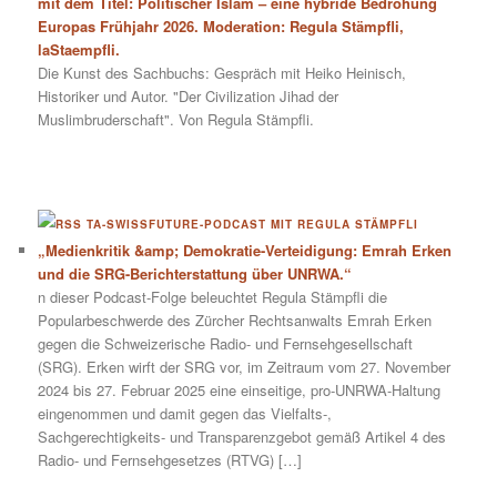
mit dem Titel: Politischer Islam – eine hybride Bedrohung
Europas Frühjahr 2026. Moderation: Regula Stämpfli,
laStaempfli.
Die Kunst des Sachbuchs: Gespräch mit Heiko Heinisch,
Historiker und Autor. "Der Civilization Jihad der
Muslimbruderschaft". Von Regula Stämpfli.
TA-SWISSFUTURE-PODCAST MIT REGULA STÄMPFLI
„Medienkritik &amp; Demokratie-Verteidigung: Emrah Erken
und die SRG-Berichterstattung über UNRWA.“
n dieser Podcast-Folge beleuchtet Regula Stämpfli die
Popularbeschwerde des Zürcher Rechtsanwalts Emrah Erken
gegen die Schweizerische Radio- und Fernsehgesellschaft
(SRG). Erken wirft der SRG vor, im Zeitraum vom 27. November
2024 bis 27. Februar 2025 eine einseitige, pro-UNRWA-Haltung
eingenommen und damit gegen das Vielfalts-,
Sachgerechtigkeits- und Transparenzgebot gemäß Artikel 4 des
Radio- und Fernsehgesetzes (RTVG) […]