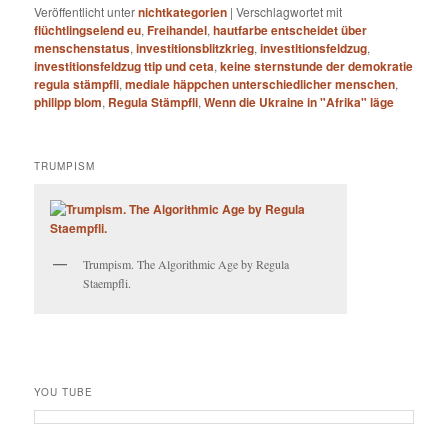
Veröffentlicht unter
nichtkategorien
|
Verschlagwortet mit
flüchtlingselend eu
,
Freihandel
,
hautfarbe entscheidet über
menschenstatus
,
investitionsblitzkrieg
,
investitionsfeldzug
,
investitionsfeldzug ttip und ceta
,
keine sternstunde der demokratie
regula stämpfli
,
mediale häppchen unterschiedlicher menschen
,
philipp blom
,
Regula Stämpfli
,
Wenn die Ukraine in "Afrika" läge
TRUMPISM
Trumpism. The Algorithmic Age by Regula
Staempfli.
YOU TUBE