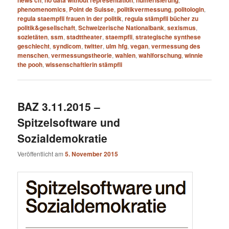
phenomenomics
,
Point de Suisse
,
politikvermessung
,
politologin
,
regula staempfli frauen in der politik
,
regula stämpfli bücher zu
politik&gesellschaft
,
Schweizerische Nationalbank
,
sexismus
,
sozietäten
,
ssm
,
stadttheater
,
staempfli
,
strategische synthese
geschlecht
,
syndicom
,
twitter
,
ulm hfg
,
vegan
,
vermessung des
menschen
,
vermessungstheorie
,
wahlen
,
wahlforschung
,
winnie
the pooh
,
wissenschaftlerin stämpfli
BAZ 3.11.2015 –
Spitzelsoftware und
Sozialdemokratie
Veröffentlicht am
5. November 2015