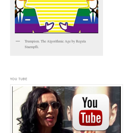
Trumpism. The Algorithmic Age by Regula
Staempfli.
YOU TUBE