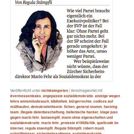
Veröffentlicht unter
nichtkategorien
|
Verschlagwortet mit
#vermessenleaks
,
angepasste sozialdemokratie
,
anzeige wegen
fehrs amtsmissbrauch
,
bibliothek
,
bürgerrechte
,
codices auf
müllhaufen
,
demokratietheorie
,
fichen
,
general stumm
,
hacking
team
,
illegale datenbeschaffung
,
italienische hacker
,
klage juso
gegen mario fehr
,
lastaempfli
,
mann ohne eigenschaften und
sozialdemokratie
,
mario fehr
,
proteste #1968kritik
,
quellcode im
internet
,
regula staempfli
,
Regula Stämpfli
,
robert musil
,
schnüffelstaat
,
sicherheitssoftware
,
sozialdemokratie
,