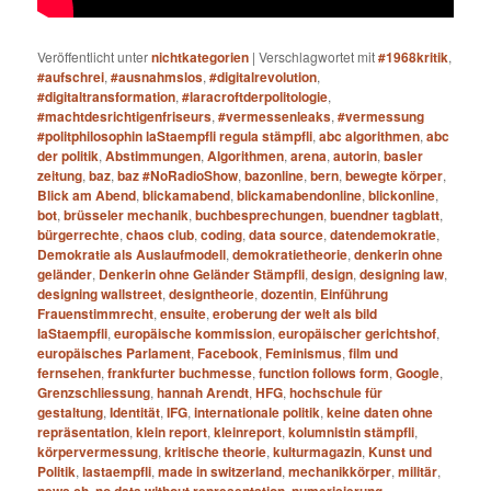
Veröffentlicht unter
nichtkategorien
|
Verschlagwortet mit
#1968kritik
,
#aufschrei
,
#ausnahmslos
,
#digitalrevolution
,
#digitaltransformation
,
#laracroftderpolitologie
,
#machtdesrichtigenfriseurs
,
#vermessenleaks
,
#vermessung
#politphilosophin laStaempfli regula stämpfli
,
abc algorithmen
,
abc
der politik
,
Abstimmungen
,
Algorithmen
,
arena
,
autorin
,
basler
zeitung
,
baz
,
baz #NoRadioShow
,
bazonline
,
bern
,
bewegte körper
,
Blick am Abend
,
blickamabend
,
blickamabendonline
,
blickonline
,
bot
,
brüsseler mechanik
,
buchbesprechungen
,
buendner tagblatt
,
bürgerrechte
,
chaos club
,
coding
,
data source
,
datendemokratie
,
Demokratie als Auslaufmodell
,
demokratietheorie
,
denkerin ohne
geländer
,
Denkerin ohne Geländer Stämpfli
,
design
,
designing law
,
designing wallstreet
,
designtheorie
,
dozentin
,
Einführung
Frauenstimmrecht
,
ensuite
,
eroberung der welt als bild
laStaempfli
,
europäische kommission
,
europäischer gerichtshof
,
europäisches Parlament
,
Facebook
,
Feminismus
,
film und
fernsehen
,
frankfurter buchmesse
,
function follows form
,
Google
,
Grenzschliessung
,
hannah Arendt
,
HFG
,
hochschule für
gestaltung
,
Identität
,
IFG
,
internationale politik
,
keine daten ohne
repräsentation
,
klein report
,
kleinreport
,
kolumnistin stämpfli
,
körpervermessung
,
kritische theorie
,
kulturmagazin
,
Kunst und
Politik
,
lastaempfli
,
made in switzerland
,
mechanikkörper
,
militär
,
news ch
,
no data without representation
,
numerisierung
,