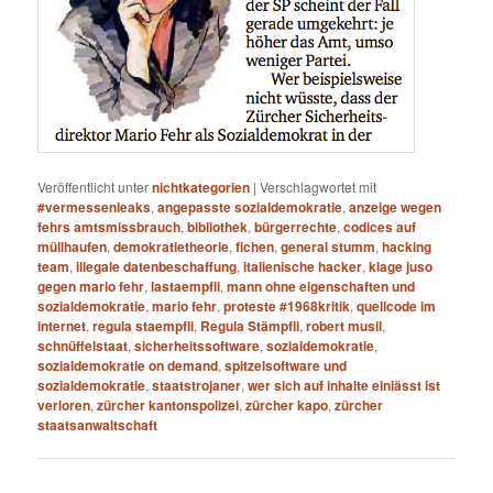
Veröffentlicht unter
nichtkategorien
|
Verschlagwortet mit
#vermessenleaks
,
angepasste sozialdemokratie
,
anzeige wegen
fehrs amtsmissbrauch
,
bibliothek
,
bürgerrechte
,
codices auf
müllhaufen
,
demokratietheorie
,
fichen
,
general stumm
,
hacking
team
,
illegale datenbeschaffung
,
italienische hacker
,
klage juso
gegen mario fehr
,
lastaempfli
,
mann ohne eigenschaften und
sozialdemokratie
,
mario fehr
,
proteste #1968kritik
,
quellcode im
internet
,
regula staempfli
,
Regula Stämpfli
,
robert musil
,
schnüffelstaat
,
sicherheitssoftware
,
sozialdemokratie
,
sozialdemokratie on demand
,
spitzelsoftware und
sozialdemokratie
,
staatstrojaner
,
wer sich auf inhalte einlässt ist
verloren
,
zürcher kantonspolizei
,
zürcher kapo
,
zürcher
staatsanwaltschaft