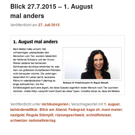
Blick 27.7.2015 – 1. August
mal anders
Veröffentlicht am
27. Juli 2015
Veröffentlicht unter
nichtkategorien
|
Verschlagwortet mit
1. august
,
behördenwillkür
,
Blick am Abend
,
Fadegrad
,
kapo zh
,
mani matter
,
nazigold
,
Regula Stämpfli
,
rüstungsschweiz
,
schnüffelstaat
,
schweizer nationalfeiertag