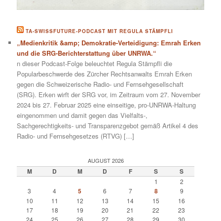
TA-SWISSFUTURE-PODCAST MIT REGULA STÄMPFLI
„Medienkritik &amp; Demokratie-Verteidigung: Emrah Erken
und die SRG-Berichterstattung über UNRWA.“
n dieser Podcast-Folge beleuchtet Regula Stämpfli die
Popularbeschwerde des Zürcher Rechtsanwalts Emrah Erken
gegen die Schweizerische Radio- und Fernsehgesellschaft
(SRG). Erken wirft der SRG vor, im Zeitraum vom 27. November
2024 bis 27. Februar 2025 eine einseitige, pro-UNRWA-Haltung
eingenommen und damit gegen das Vielfalts-,
Sachgerechtigkeits- und Transparenzgebot gemäß Artikel 4 des
Radio- und Fernsehgesetzes (RTVG) […]
AUGUST 2026
M
D
M
D
F
S
S
1
2
3
4
5
6
7
8
9
10
11
12
13
14
15
16
17
18
19
20
21
22
23
24
25
26
27
28
29
30