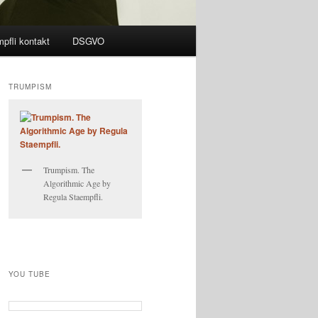
pfli kontakt
DSGVO
TRUMPISM
Trumpism. The
Algorithmic Age by
Regula Staempfli.
YOU TUBE