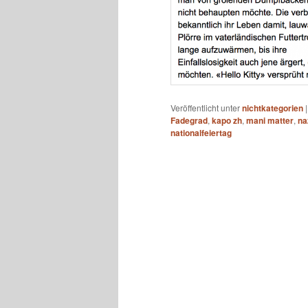
Veröffentlicht unter
nichtkategorien
Fadegrad
,
kapo zh
,
mani matter
,
na
nationalfeiertag