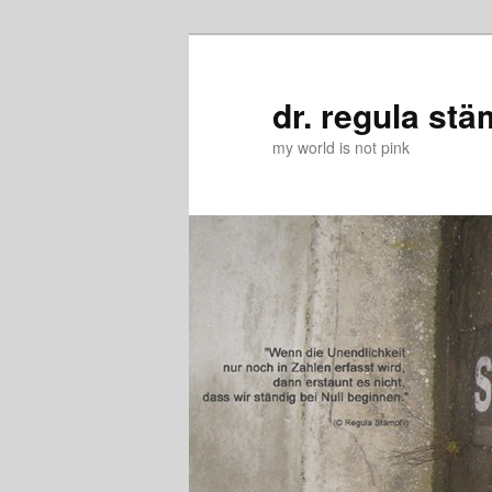
Zum
Zum
primären
sekundären
Inhalt
Inhalt
dr. regula stä
springen
springen
my world is not pink