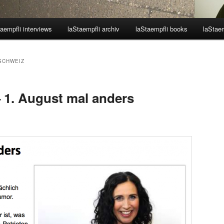
aempfli interviews
laStaempfli archiv
laStaempfli books
laStaem
SCHWEIZ
– 1. August mal anders