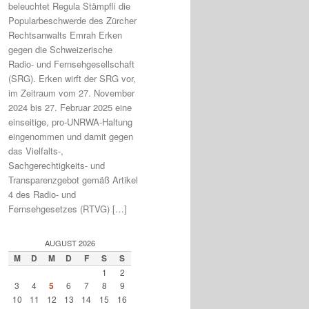
beleuchtet Regula Stämpfli die
Popularbeschwerde des Zürcher
Rechtsanwalts Emrah Erken
gegen die Schweizerische
Radio- und Fernsehgesellschaft
(SRG). Erken wirft der SRG vor,
im Zeitraum vom 27. November
2024 bis 27. Februar 2025 eine
einseitige, pro-UNRWA-Haltung
eingenommen und damit gegen
das Vielfalts-,
Sachgerechtigkeits- und
Transparenzgebot gemäß Artikel
4 des Radio- und
Fernsehgesetzes (RTVG) […]
AUGUST 2026
M
D
M
D
F
S
S
1
2
3
4
5
6
7
8
9
10
11
12
13
14
15
16