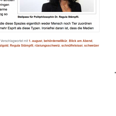
|
Verschlagwortet mit
1. august
,
behördenwillkür
,
Blick am Abend
,
zigold
,
Regula Stämpfli
,
rüstungsschweiz
,
schnüffelstaat
,
schweizer