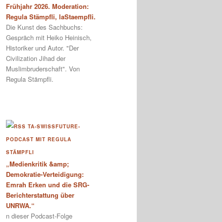
Frühjahr 2026. Moderation:
Regula Stämpfli, laStaempfli.
Die Kunst des Sachbuchs:
Gespräch mit Heiko Heinisch,
Historiker und Autor. "Der
Civilization Jihad der
Muslimbruderschaft". Von
Regula Stämpfli.
TA-SWISSFUTURE-
PODCAST MIT REGULA
STÄMPFLI
„Medienkritik &amp;
Demokratie-Verteidigung:
Emrah Erken und die SRG-
Berichterstattung über
UNRWA.“
n dieser Podcast-Folge