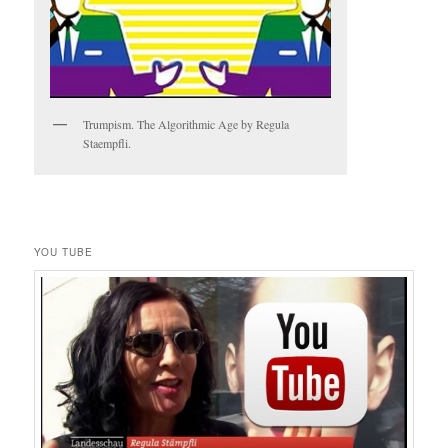
Trumpism. The Algorithmic Age by Regula
Staempfli.
YOU TUBE