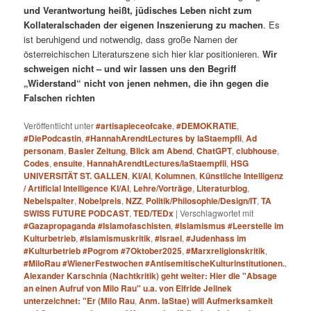
und Verantwortung heißt, jüdisches Leben nicht zum
Kollateralschaden der eigenen Inszenierung zu machen
. Es
ist beruhigend und notwendig, dass große Namen der
österreichischen Literaturszene sich hier klar positionieren.
Wir
schweigen nicht – und wir lassen uns den Begriff
„Widerstand“ nicht von jenen nehmen, die ihn gegen die
Falschen richten
Veröffentlicht unter
#artisapieceofcake
,
#DEMOKRATIE
,
#DiePodcastin
,
#HannahArendtLectures by laStaempfli
,
Ad
personam
,
Basler Zeitung
,
Blick am Abend
,
ChatGPT
,
clubhouse
,
Codes
,
ensuite
,
HannahArendtLectures/laStaempfli
,
HSG
UNIVERSITÄT ST. GALLEN
,
KI/AI
,
Kolumnen
,
Künstliche Intelligenz
/ Artificial Intelligence KI/AI
,
Lehre/Vorträge
,
Literaturblog
,
Nebelspalter
,
Nobelpreis
,
NZZ
,
Politik/Philosophie/Design/IT
,
TA
SWISS FUTURE PODCAST
,
TED/TEDx
|
Verschlagwortet mit
#Gazapropaganda #Islamofaschisten
,
#Islamismus #Leerstelle im
Kulturbetrieb
,
#Islamismuskritik
,
#Israel
,
#Judenhass im
#Kulturbetrieb #Pogrom #7Oktober2025
,
#Marxreligionskritik
,
#MiloRau #WienerFestwochen #AntisemitischeKulturinstitutionen.
,
Alexander Karschnia (Nachtkritik) geht weiter: Hier die "Absage
an einen Aufruf von Milo Rau" u.a. von Elfride Jelinek
unterzeichnet: "Er (Milo Rau
,
Anm. laStae) will Aufmerksamkeit