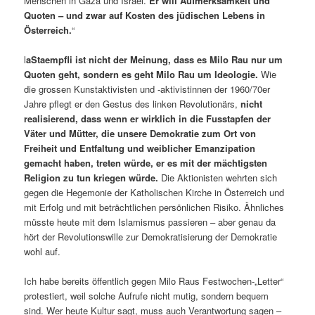
Menschen in Gaza und Israel.
Er will Aufmerksamkeit und
Quoten – und zwar auf Kosten des jüdischen Lebens in
Österreich.
“
l
aStaempfli ist nicht der Meinung, dass es Milo Rau nur um
Quoten geht, sondern es geht Milo Rau um Ideologie.
Wie
die grossen Kunstaktivisten und -aktivistinnen der 1960/70er
Jahre pflegt er den Gestus des linken Revolutionärs,
nicht
realisierend, dass wenn er wirklich in die Fusstapfen der
Väter und Mütter, die unsere Demokratie zum Ort von
Freiheit und Entfaltung und weiblicher Emanzipation
gemacht haben, treten würde, er es mit der mächtigsten
Religion zu tun kriegen würde.
Die Aktionisten wehrten sich
gegen die Hegemonie der Katholischen Kirche in Österreich und
mit Erfolg und mit beträchtlichen persönlichen Risiko. Ähnliches
müsste heute mit dem Islamismus passieren – aber genau da
hört der Revolutionswille zur Demokratisierung der Demokratie
wohl auf.
Ich habe bereits öffentlich gegen Milo Raus Festwochen-„Letter“
protestiert, weil solche Aufrufe nicht mutig, sondern bequem
sind. Wer heute Kultur sagt, muss auch Verantwortung sagen –