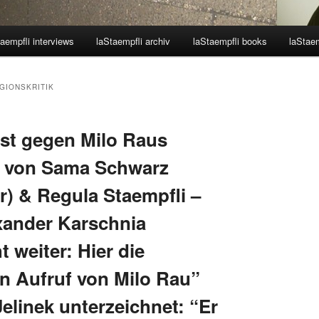
aempfli interviews
laStaempfli archiv
laStaempfli books
laStaem
GIONSKRITIK
est gegen Milo Raus
ert von Sama Schwarz
r) & Regula Staempfli –
exander Karschnia
t weiter: Hier die
n Aufruf von Milo Rau”
 Jelinek unterzeichnet: “Er