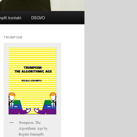
pfli kontakt
DSGVO
TRUMPISM
Trumpism. The
Algorithmic Age by
Regula Staempfli.