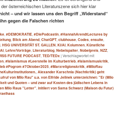
er österreichischen Literaturszene sich hier klar
icht – und wir lassen uns den Begriff „Widerstand“
ihn gegen die Falschen richten
ake
,
#DEMOKRATIE
,
#DiePodcastin
,
#HannahArendtLectures by
Zeitung
,
Blick am Abend
,
ChatGPT
,
clubhouse
,
Codes
,
ensuite
,
i
,
HSG UNIVERSITÄT ST. GALLEN
,
KI/AI
,
Kolumnen
,
Künstliche
/AI
,
Lehre/Vorträge
,
Literaturblog
,
Nebelspalter
,
Nobelpreis
,
NZZ
,
WISS FUTURE PODCAST
,
TED/TEDx
|
Verschlagwortet mit
en
,
#Islamismus #Leerstelle im Kulturbetrieb
,
#Islamismuskritik
,
rieb #Pogrom #7Oktober2025
,
#Marxreligionskritik
,
#MiloRau
Kulturinstitutionen.
,
Alexander Karschnia (Nachtkritik) geht
ufruf von Milo Rau" u.a. von Elfride Jelinek unterzeichnet: "Er (Milo
keit und Quoten – und zwar auf Kosten des jüdischen Lebens in
en Milo Raus "Letter"
,
initiiert von Sama Schwarz (Maison du Futur)
sraelhass