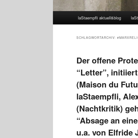
Hauptmenü
laStaempfli aktuell&blog
laSt
SCHLAGWORTARCHIV:
#MARXRELI
Der offene Prot
“Letter”, initii
(Maison du Futu
laStaempfli, Al
(Nachtkritik) geh
“Absage an eine
u.a. von Elfride