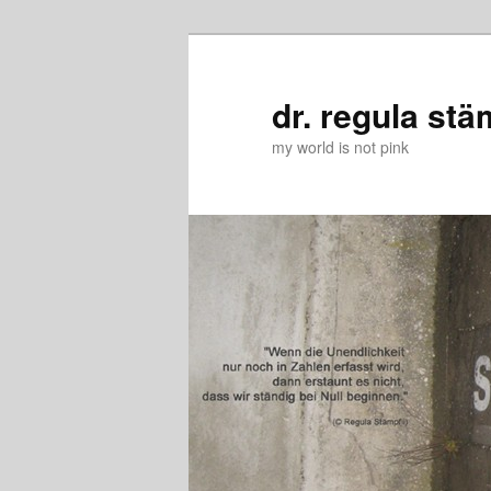
Zum
Zum
primären
sekundären
Inhalt
Inhalt
dr. regula stä
springen
springen
my world is not pink