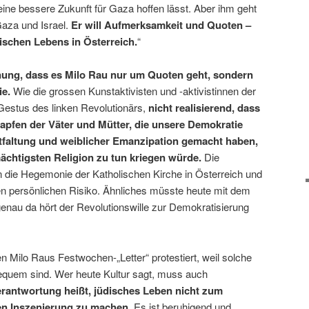
e bessere Zukunft für Gaza hoffen lässt. Aber ihm geht
aza und Israel.
Er will Aufmerksamkeit und Quoten –
ischen Lebens in Österreich.
“
inung, dass es Milo Rau nur um Quoten geht, sondern
ie.
Wie die grossen Kunstaktivisten und -aktivistinnen der
 Gestus des linken Revolutionärs,
nicht realisierend, dass
tapfen der Väter und Mütter, die unsere Demokratie
tfaltung und weiblicher Emanzipation gemacht haben,
mächtigsten Religion zu tun kriegen würde.
Die
n die Hegemonie der Katholischen Kirche in Österreich und
hen persönlichen Risiko. Ähnliches müsste heute mit dem
enau da hört der Revolutionswille zur Demokratisierung
en Milo Raus Festwochen-„Letter“ protestiert, weil solche
bequem sind. Wer heute Kultur sagt, muss auch
rantwortung heißt, jüdisches Leben nicht zum
nen Inszenierung zu machen
. Es ist beruhigend und