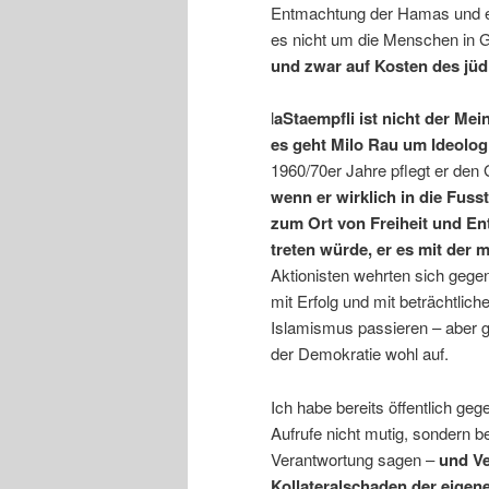
Entmachtung der Hamas und ein
es nicht um die Menschen in G
und zwar auf Kosten des jüd
l
aStaempfli ist nicht der Me
es geht Milo Rau um Ideolog
1960/70er Jahre pflegt er den
wenn er wirklich in die Fuss
zum Ort von Freiheit und En
treten würde, er es mit der 
Aktionisten wehrten sich gege
mit Erfolg und mit beträchtlic
Islamismus passieren – aber g
der Demokratie wohl auf.
Ich habe bereits öffentlich geg
Aufrufe nicht mutig, sondern 
Verantwortung sagen –
und Ve
Kollateralschaden der eige