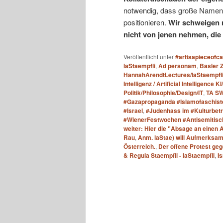
notwendig, dass große Namen d
positionieren.
Wir schweigen n
nicht von jenen nehmen, die 
Veröffentlicht unter
#artisapieceofc
laStaempfli
,
Ad personam
,
Basler 
HannahArendtLectures/laStaempfl
Intelligenz / Artificial Intelligence KI
Politik/Philosophie/Design/IT
,
TA S
#Gazapropaganda #Islamofaschist
#Israel
,
#Judenhass im #Kulturbet
#WienerFestwochen #Antisemitische
weiter: Hier die "Absage an einen A
Rau
,
Anm. laStae) will Aufmerksam
Österreich.
,
Der offene Protest geg
& Regula Staempfli - laStaempfli
,
I