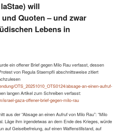
laStae) will
 und Quoten – und zwar
jüdischen Lebens in
de ein offener Brief gegen Milo Rau verfasst, dessen
 Protest von Regula Staempfli abschnittsweise zitiert
nachzulesen
ssendung/OTS_20251010_OTS0124/absage-an-einen-aufruf-
nen langen Artikel zum Schreiben verfasst:
n/israel-gaza-offener-brief-gegen-milo-rau
nitt aus der “Absage an einen Aufruf von Milo Rau”: “Milo
al. Läge ihm irgendetwas an dem Ende des Krieges, würde
nun auf Geiselbefreiung, auf einen Waffenstillstand, auf