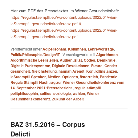
Hier zum PDF des Pressetextes im Wiener Gesundheitsheft:
https://regulastaempfli.eu/wp-content/uploads/2022/01/wien-
laStaempfli-gesundheitskonferenz.pdf
&
https://regulastaempfli.eu/wp-content/uploads/2022/01/wien-
laStaempfli-gesundheitskonferenz.pdf
Veröffentlicht unter
Ad personam
,
Kolumnen
,
Lehre/Vorträge
,
Politik/Philosophie/Design/IT
|
Verschlagwortet mit
Algorithmen
,
Algorithmische Leerstellen
,
Authentizität
,
Codes
,
Demkratie
,
Digitale Punktsysteme
,
Digitale Revolutionen
,
Future
,
Gender
,
gesundheit
,
Gleichstellung
,
hannah Arendt
,
Kontrollinstanzen
,
laStaempfli Speaker
,
Medien
,
Optionen
,
österreich
,
Pandemie
,
Regula Stämpfli Nachtrag zur Wiener Gesundheitskonferenz vom
14. September 2021:Pressebericht.
,
regula stämpfli
politphilosophin
,
selfies
,
soziologie
,
wahlen
,
Wiener
Gesundheitskonferenz
,
Zukunft der Arbeit
BAZ 31.5.2016 – Corpus
Delicti