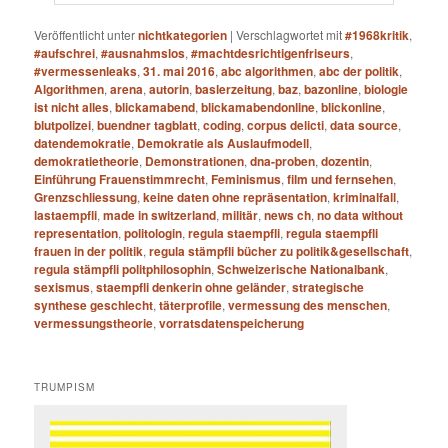
Veröffentlicht unter
nichtkategorien
|
Verschlagwortet mit
#1968kritik
,
#aufschrei
,
#ausnahmslos
,
#machtdesrichtigenfriseurs
,
#vermessenleaks
,
31. mai 2016
,
abc algorithmen
,
abc der politik
,
Algorithmen
,
arena
,
autorin
,
baslerzeitung
,
baz
,
bazonline
,
biologie
ist nicht alles
,
blickamabend
,
blickamabendonline
,
blickonline
,
blutpolizei
,
buendner tagblatt
,
coding
,
corpus delicti
,
data source
,
datendemokratie
,
Demokratie als Auslaufmodell
,
demokratietheorie
,
Demonstrationen
,
dna-proben
,
dozentin
,
Einführung Frauenstimmrecht
,
Feminismus
,
film und fernsehen
,
Grenzschliessung
,
keine daten ohne repräsentation
,
kriminalfall
,
lastaempfli
,
made in switzerland
,
militär
,
news ch
,
no data without
representation
,
politologin
,
regula staempfli
,
regula staempfli
frauen in der politik
,
regula stämpfli bücher zu politik&gesellschaft
,
regula stämpfli politphilosophin
,
Schweizerische Nationalbank
,
sexismus
,
staempfli denkerin ohne geländer
,
strategische
synthese geschlecht
,
täterprofile
,
vermessung des menschen
,
vermessungstheorie
,
vorratsdatenspeicherung
TRUMPISM