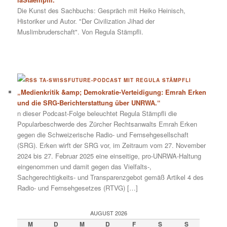
Die Kunst des Sachbuchs: Gespräch mit Heiko Heinisch,
Historiker und Autor. "Der Civilization Jihad der
Muslimbruderschaft". Von Regula Stämpfli.
TA-SWISSFUTURE-PODCAST MIT REGULA STÄMPFLI
„Medienkritik &amp; Demokratie-Verteidigung: Emrah Erken
und die SRG-Berichterstattung über UNRWA.“
n dieser Podcast-Folge beleuchtet Regula Stämpfli die
Popularbeschwerde des Zürcher Rechtsanwalts Emrah Erken
gegen die Schweizerische Radio- und Fernsehgesellschaft
(SRG). Erken wirft der SRG vor, im Zeitraum vom 27. November
2024 bis 27. Februar 2025 eine einseitige, pro-UNRWA-Haltung
eingenommen und damit gegen das Vielfalts-,
Sachgerechtigkeits- und Transparenzgebot gemäß Artikel 4 des
Radio- und Fernsehgesetzes (RTVG) […]
AUGUST 2026
M
D
M
D
F
S
S