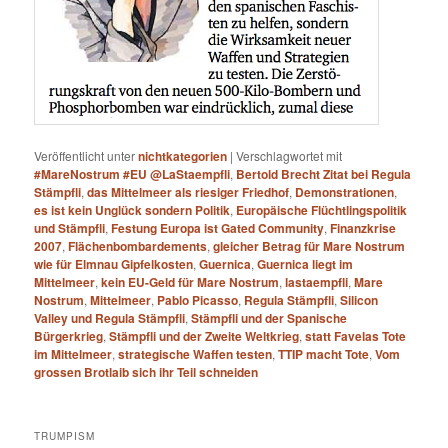
Veröffentlicht unter
nichtkategorien
|
Verschlagwortet mit
#MareNostrum #EU @LaStaempfli
,
Bertold Brecht Zitat bei Regula
Stämpfli
,
das Mittelmeer als riesiger Friedhof
,
Demonstrationen
,
es ist kein Unglück sondern Politik
,
Europäische Flüchtlingspolitik
und Stämpfli
,
Festung Europa ist Gated Community
,
Finanzkrise
2007
,
Flächenbombardements
,
gleicher Betrag für Mare Nostrum
wie für Elmnau Gipfelkosten
,
Guernica
,
Guernica liegt im
Mittelmeer
,
kein EU-Geld für Mare Nostrum
,
lastaempfli
,
Mare
Nostrum
,
Mittelmeer
,
Pablo Picasso
,
Regula Stämpfli
,
Silicon
Valley und Regula Stämpfli
,
Stämpfli und der Spanische
Bürgerkrieg
,
Stämpfli und der Zweite Weltkrieg
,
statt Favelas Tote
im Mittelmeer
,
strategische Waffen testen
,
TTIP macht Tote
,
Vom
grossen Brotlaib sich ihr Teil schneiden
TRUMPISM