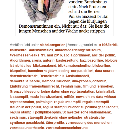
Veröffentlicht unter
nichtkategorien
|
Verschlagwortet mit
#1968kritik
,
#aufschrei
,
#ausnahmslos
,
#machtdesrichtigenfriseurs
,
#vermessenleaks
,
31. mai 2016
,
abc algorithmen
,
abc der politik
,
Algorithmen
,
arena
,
autorin
,
baslerzeitung
,
baz
,
bazonline
,
biologie
ist nicht alles
,
blickamabend
,
blickamabendonline
,
blickonline
,
blutpolizei
,
buendner tagblatt
,
coding
,
corpus delicti
,
data source
,
datendemokratie
,
Demokratie als Auslaufmodell
,
demokratietheorie
,
Demonstrationen
,
dna-proben
,
dozentin
,
Einführung Frauenstimmrecht
,
Feminismus
,
film und fernsehen
,
Grenzschliessung
,
keine daten ohne repräsentation
,
kriminalfall
,
lastaempfli
,
made in switzerland
,
militär
,
news ch
,
no data without
representation
,
politologin
,
regula staempfli
,
regula staempfli
frauen in der politik
,
regula stämpfli bücher zu politik&gesellschaft
,
regula stämpfli politphilosophin
,
Schweizerische Nationalbank
,
sexismus
,
staempfli denkerin ohne geländer
,
strategische
synthese geschlecht
,
täterprofile
,
vermessung des menschen
,
vermessungstheorie
,
vorratsdatenspeicherung