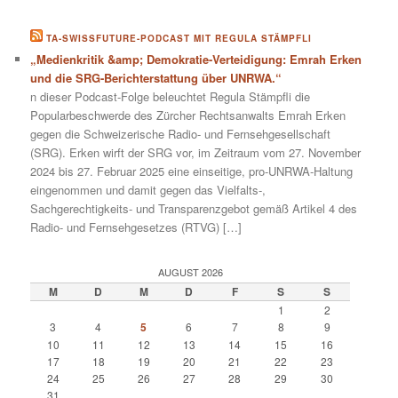
TA-SWISSFUTURE-PODCAST MIT REGULA STÄMPFLI
„Medienkritik &amp; Demokratie-Verteidigung: Emrah Erken
und die SRG-Berichterstattung über UNRWA.“
n dieser Podcast-Folge beleuchtet Regula Stämpfli die
Popularbeschwerde des Zürcher Rechtsanwalts Emrah Erken
gegen die Schweizerische Radio- und Fernsehgesellschaft
(SRG). Erken wirft der SRG vor, im Zeitraum vom 27. November
2024 bis 27. Februar 2025 eine einseitige, pro-UNRWA-Haltung
eingenommen und damit gegen das Vielfalts-,
Sachgerechtigkeits- und Transparenzgebot gemäß Artikel 4 des
Radio- und Fernsehgesetzes (RTVG) […]
AUGUST 2026
M
D
M
D
F
S
S
1
2
3
4
5
6
7
8
9
10
11
12
13
14
15
16
17
18
19
20
21
22
23
24
25
26
27
28
29
30
31