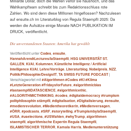
Milliarde Dollar, doch die Wahlen verlor sie haushoch, und das
Wahlkampfteam schreibt bis zum Redaktionsschluss rote
Zahlen. Wo sind denn diese Millionen hingeflossen? Nachzulesen
auf ensuite.ch im Literaturblog von Regula Staempfli 2025: Da
werden die Aufsätze einige Monate NACH PUBLIKATION IM
DRUCK, veröffentlicht.
Die unverstandenen Staaten: Amerika hat gewählt
Veröffentlicht unter
Codes
,
ensuite
,
HannahArendtLectures/laStaempfli
,
HSG UNIVERSITÄT ST.
GALLEN
,
KI/AI
,
Kolumnen
,
Künstliche Intelligenz / Artificial
Intelligence KI/AI
,
Lehre/Vorträge
,
Literaturblog
,
Nobelpreis
,
NZZ
,
Politik/Philosophie/Design/IT
,
TA SWISS FUTURE PODCAST
|
Verschlagwortet mit
#Algorithmen #Codes #KI #Klima
#LetzteGeneration #FridaysforFuture
,
#algorithmicbias
#lastaempfliDATASCIENCE
,
#algorithmicethic
,
#ALGORITHMICTHINKING
,
#codes
,
#digitaldemocracy #trumpism
politphilosophin stämpfli
,
#digitalisation
,
#Digitalisierung
,
#ensuite
,
#medienrevolution
,
#Medientheoretikerin
,
#Medienversagen
,
#ÖRR
,
#podcasts
,
#SRF
,
#storytelling
,
#TrumpismbylaStaempfli
,
#USA
,
#uselections
,
#USWahlen
,
#whyTrump
,
algorithmen
staempfli
,
algorithmische Expertin Regula Staempfli
,
ISLAMISTISCHER TERROR
,
Kamala Harris
,
Medienunterstützung