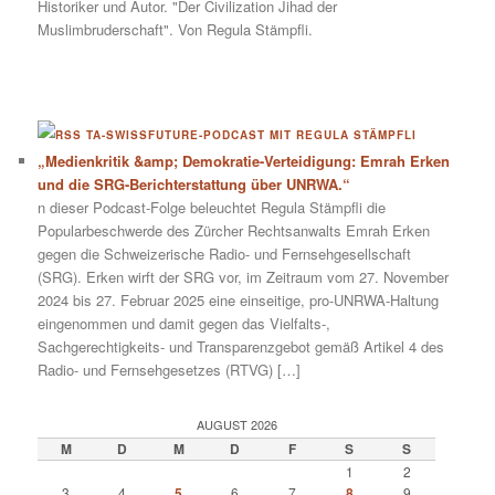
Historiker und Autor. "Der Civilization Jihad der
Muslimbruderschaft". Von Regula Stämpfli.
TA-SWISSFUTURE-PODCAST MIT REGULA STÄMPFLI
„Medienkritik &amp; Demokratie-Verteidigung: Emrah Erken
und die SRG-Berichterstattung über UNRWA.“
n dieser Podcast-Folge beleuchtet Regula Stämpfli die
Popularbeschwerde des Zürcher Rechtsanwalts Emrah Erken
gegen die Schweizerische Radio- und Fernsehgesellschaft
(SRG). Erken wirft der SRG vor, im Zeitraum vom 27. November
2024 bis 27. Februar 2025 eine einseitige, pro-UNRWA-Haltung
eingenommen und damit gegen das Vielfalts-,
Sachgerechtigkeits- und Transparenzgebot gemäß Artikel 4 des
Radio- und Fernsehgesetzes (RTVG) […]
AUGUST 2026
M
D
M
D
F
S
S
1
2
3
4
5
6
7
8
9