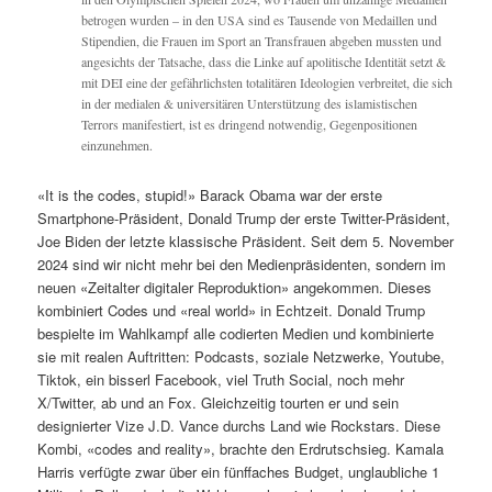
betrogen wurden – in den USA sind es Tausende von Medaillen und
Stipendien, die Frauen im Sport an Transfrauen abgeben mussten und
angesichts der Tatsache, dass die Linke auf apolitische Identität setzt &
mit DEI eine der gefährlichsten totalitären Ideologien verbreitet, die sich
in der medialen & universitären Unterstützung des islamistischen
Terrors manifestiert, ist es dringend notwendig, Gegenpositionen
einzunehmen.
«It is the codes, stupid!» Barack Obama war der erste
Smartphone-Präsident, Donald Trump der erste Twitter-Präsident,
Joe Biden der letzte klassische Präsident. Seit dem 5. November
2024 sind wir nicht mehr bei den Medienpräsidenten, sondern im
neuen «Zeitalter digitaler Reproduktion» angekommen. Dieses
kombiniert Codes und «real world» in Echtzeit. Donald Trump
bespielte im Wahlkampf alle codierten Medien und kombinierte
sie mit realen Auftritten: Podcasts, soziale Netzwerke, Youtube,
Tiktok, ein bisserl Facebook, viel Truth Social, noch mehr
X/Twitter, ab und an Fox. Gleichzeitig tourten er und sein
designierter Vize J.D. Vance durchs Land wie Rockstars. Diese
Kombi, «codes and reality», brachte den Erdrutschsieg. Kamala
Harris verfügte zwar über ein fünffaches Budget, unglaubliche 1