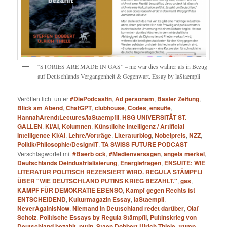
“STORIES ARE MADE IN GAS” – nie war dies wahrer als in Bezug
auf Deutschlands Vergangenheit & Gegenwart. Essay by laStaempli
Veröffentlicht unter
#DiePodcastin
,
Ad personam
,
Basler Zeitung
,
Blick am Abend
,
ChatGPT
,
clubhouse
,
Codes
,
ensuite
,
HannahArendtLectures/laStaempfli
,
HSG UNIVERSITÄT ST.
GALLEN
,
KI/AI
,
Kolumnen
,
Künstliche Intelligenz / Artificial
Intelligence KI/AI
,
Lehre/Vorträge
,
Literaturblog
,
Nobelpreis
,
NZZ
,
Politik/Philosophie/Design/IT
,
TA SWISS FUTURE PODCAST
|
Verschlagwortet mit
#Baerb ock
,
#Medienversagen
,
angela merkel
,
Deutschlands Deindustrialisierung
,
Energiefragen
,
ENSUITE: WIE
LITERATUR POLITISCH REZENSIERT WIRD. REGULA STÄMPFLI
ÜBER "WIE DEUTSCHLAND PUTINS KRIEG BEZAHLT."
,
gas
,
KAMPF FÜR DEMOKRATIE EBENSO
,
Kampf gegen Rechts ist
ENTSCHEIDEND
,
Kulturmagazin Essay
,
laStaempli
,
NeverAgainIsNow
,
Niemand in Deutschland redet darüber
,
Olaf
Scholz
,
Politische Essays by Regula Stämpfli
,
Puitinskrieg von
Deutschland bezahlt
,
putin
,
Staen Dobbert Ulrich Thiele
,
trump
,