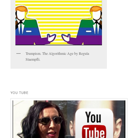
Trumpism. The Algorithmic Age by Regula
Staempfli.
YOU TUBE