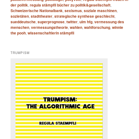
der politik
,
regula stämpfli bücher zu politik&gesellschaft
,
Schweizerische Nationalbank
,
sexismus
,
soziale maschinen
,
sozietäten
,
stadttheater
,
strategische synthese geschlecht
,
sueddeutsche
,
superprognose
,
twitter
,
ulm hfg
,
vermessung des
menschen
,
vermessungstheorie
,
wahlen
,
wahlforschung
,
winnie
the pooh
,
wissenschaftlerin stämpfli
TRUMPISM