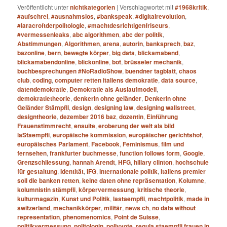
Veröffentlicht unter
nichtkategorien
|
Verschlagwortet mit
#1968kritik
,
#aufschrei
,
#ausnahmslos
,
#bankspeak
,
#digitalrevolution
,
#laracroftderpolitologie
,
#machtdesrichtigenfriseurs
,
#vermessenleaks
,
abc algorithmen
,
abc der politik
,
Abstimmungen
,
Algorithmen
,
arena
,
autorin
,
banksprech
,
baz
,
bazonline
,
bern
,
bewegte körper
,
big data
,
blickamabend
,
blickamabendonline
,
blickonline
,
bot
,
brüsseler mechanik
,
buchbesprechungen #NoRadioShow
,
buendner tagblatt
,
chaos
club
,
coding
,
computer retten italiens demokratie
,
data source
,
datendemokratie
,
Demokratie als Auslaufmodell
,
demokratietheorie
,
denkerin ohne geländer
,
Denkerin ohne
Geländer Stämpfli
,
design
,
designing law
,
designing wallstreet
,
designtheorie
,
dezember 2016 baz
,
dozentin
,
Einführung
Frauenstimmrecht
,
ensuite
,
eroberung der welt als bild
laStaempfli
,
europäische kommission
,
europäischer gerichtshof
,
europäisches Parlament
,
Facebook
,
Feminismus
,
film und
fernsehen
,
frankfurter buchmesse
,
function follows form
,
Google
,
Grenzschliessung
,
hannah Arendt
,
HFG
,
hillary clinton
,
hochschule
für gestaltung
,
Identität
,
IFG
,
internationale politik
,
italiens premier
soll die banken retten
,
keine daten ohne repräsentation
,
Kolumne
,
kolumnistin stämpfli
,
körpervermessung
,
kritische theorie
,
kulturmagazin
,
Kunst und Politik
,
lastaempfli
,
machtpolitik
,
made in
switzerland
,
mechanikkörper
,
militär
,
news ch
,
no data without
representation
,
phenomenomics
,
Point de Suisse
,
politikvermessung
,
politologin
,
pollyvote
,
regula staempfli frauen in