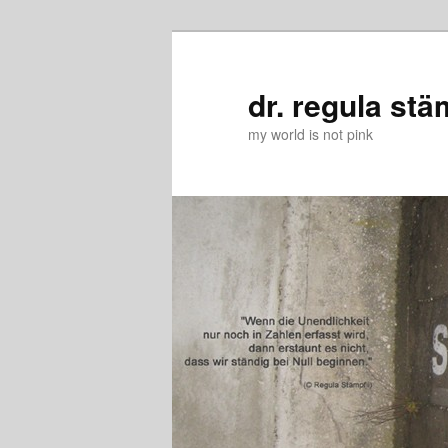
Zum
Zum
primären
sekundären
Inhalt
Inhalt
dr. regula stä
springen
springen
my world is not pink