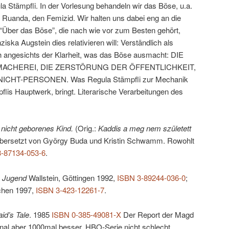
 Stämpfli. In der Vorlesung behandeln wir das Böse, u.a.
 Ruanda, den Femizid. Wir halten uns dabei eng an die
“Über das Böse”, die nach wie vor zum Besten gehört,
ska Augstein dies relativieren will: Verständlich als
 angesichts der Klarheit, was das Böse ausmacht: DIE
HMACHEREI, DIE ZERSTÖRUNG DER ÖFFENTLICHKEIT,
HT-PERSONEN. Was Regula Stämpfli zur Mechanik
pflis Hauptwerk, bringt. Literarische Verarbeitungen des
 nicht geborenes Kind.
(Orig.:
Kaddis a meg nem született
bersetzt von György Buda und Kristin Schwamm. Rowohlt
3-87134-053-6
.
e Jugend
Wallstein, Göttingen 1992,
ISBN 3-89244-036-0
;
chen 1997,
ISBN 3-423-12261-7
.
d’s Tale
. 1985
ISBN 0-385-49081-X
Der Report der Magd
inal aber 1000mal besser. HBO-Serie nicht schlecht