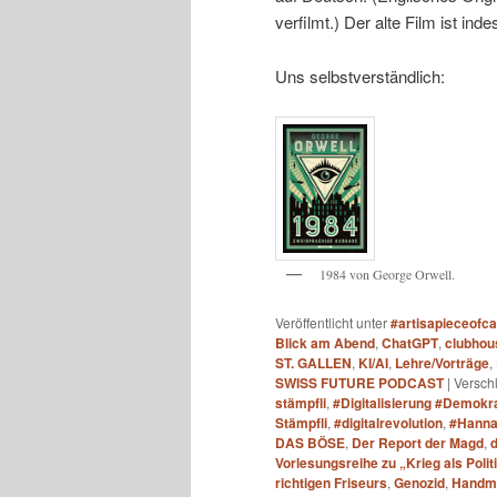
verfilmt.) Der alte Film ist i
Uns selbstverständlich:
1984 von George Orwell.
Veröffentlicht unter
#artisapieceofc
Blick am Abend
,
ChatGPT
,
clubhou
ST. GALLEN
,
KI/AI
,
Lehre/Vorträge
,
SWISS FUTURE PODCAST
|
Versch
stämpfli
,
#Digitalisierung #Demokr
Stämpfli
,
#digitalrevolution
,
#Hanna
DAS BÖSE
,
Der Report der Magd
,
d
Vorlesungsreihe zu „Krieg als Pol
richtigen Friseurs
,
Genozid
,
Handma