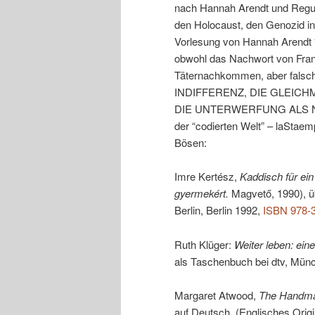
nach Hannah Arendt und Regula
den Holocaust, den Genozid in
Vorlesung von Hannah Arendt 
obwohl das Nachwort von Franzi
Täternachkommen, aber falsch
INDIFFERENZ, DIE GLEIC
DIE UNTERWERFUNG ALS NIC
der “codierten Welt” – laStaem
Bösen:
Imre Kertész,
Kaddisch für ein
gyermekért.
Magvető, 1990), ü
Berlin, Berlin 1992,
ISBN 978-
Ruth Klüger:
Weiter leben: ein
als Taschenbuch bei dtv, Mün
Margaret Atwood,
The Handmai
auf Deutsch. (Englisches Orig