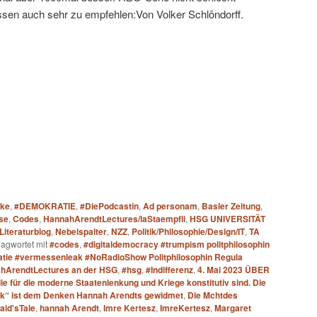
ndessen auch sehr zu empfehlen:Von Volker Schlöndorff.
ake
,
#DEMOKRATIE
,
#DiePodcastin
,
Ad personam
,
Basler Zeitung
,
se
,
Codes
,
HannahArendtLectures/laStaempfli
,
HSG UNIVERSITÄT
Literaturblog
,
Nebelspalter
,
NZZ
,
Politik/Philosophie/Design/IT
,
TA
lagwortet mit
#codes
,
#digitaldemocracy #trumpism politphilosophin
atie #vermessenleak #NoRadioShow Politphilosophin Regula
hArendtLectures an der HSG
,
#hsg
,
#Indifferenz
,
4. Mai 2023 ÜBER
ie für die moderne Staatenlenkung und Kriege konstitutiv sind. Die
itik“ ist dem Denken Hannah Arendts gewidmet
,
Die Mchtdes
id'sTale
,
hannah Arendt
,
Imre Kertesz
,
ImreKertesz
,
Margaret