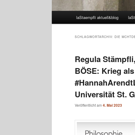
Hauptmenü
laStaempfli aktuell&blog
laSt
SCHLAGWORTARCHIV:
DIE MCHTD
Regula Stämpfli
BÖSE: Krieg als 
#HannahArendtL
Universität St. 
Veröffentlicht am
4. Mai 2023