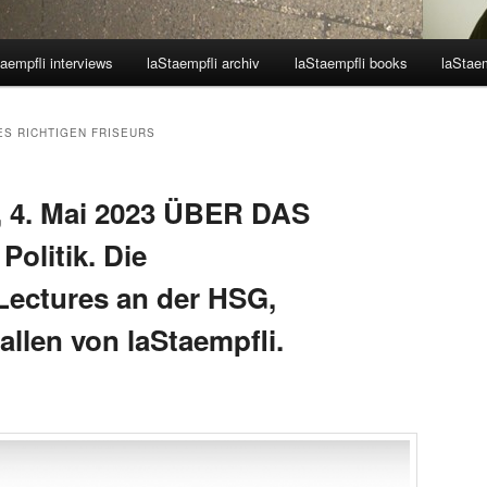
aempfli interviews
laStaempfli archiv
laStaempfli books
laStaem
ES RICHTIGEN FRISEURS
, 4. Mai 2023 ÜBER DAS
Politik. Die
ectures an der HSG,
Gallen von laStaempfli.