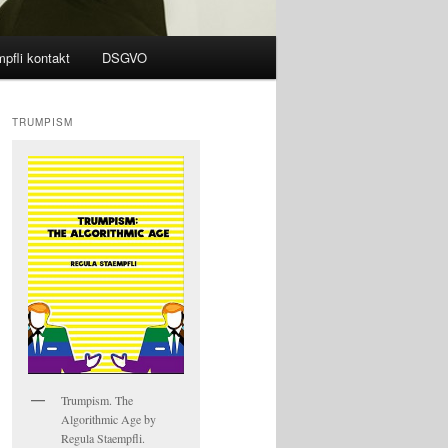
pfli kontakt
DSGVO
TRUMPISM
Trumpism. The
Algorithmic Age by
Regula Staempfli.