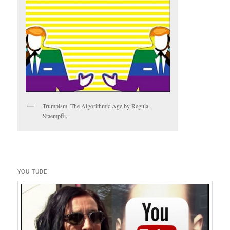
Trumpism. The Algorithmic Age by Regula
Staempfli.
YOU TUBE