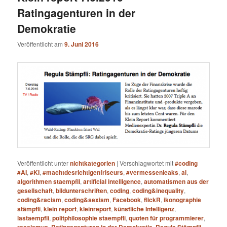
Ratingagenturen in der
Demokratie
Veröffentlicht am
9. Juni 2016
Veröffentlicht unter
nichtkategorien
|
Verschlagwortet mit
#coding
#AI
,
#KI
,
#machtdesrichtigenfriseurs
,
#vermessenleaks
,
ai
,
algorithmen staempfli
,
artificial intelligence
,
automatismen aus der
gesellschaft
,
bildunterschriften
,
coding
,
coding&inequality
,
coding&racism
,
coding&sexism
,
Facebook
,
flickR
,
ikonographie
stämpfli
,
klein report
,
kleinreport
,
künstliche Intelligenz
,
lastaempfli
,
politphilosophie staempfli
,
quoten für programmierer
,
rassismus
,
Ratingagenturen in der Demokratie
,
Regula Stämpfli
,