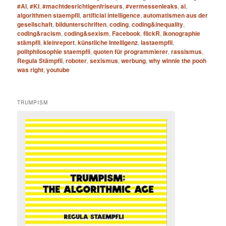
#AI
,
#KI
,
#machtdesrichtigenfriseurs
,
#vermessenleaks
,
ai
,
algorithmen staempfli
,
artificial intelligence
,
automatismen aus der
gesellschaft
,
bildunterschriften
,
coding
,
coding&inequality
,
coding&racism
,
coding&sexism
,
Facebook
,
flickR
,
ikonographie
stämpfli
,
kleinreport
,
künstliche Intelligenz
,
lastaempfli
,
politphilosophie staempfli
,
quoten für programmierer
,
rassismus
,
Regula Stämpfli
,
roboter
,
sexismus
,
werbung
,
why winnie the pooh
was right
,
youtube
TRUMPISM