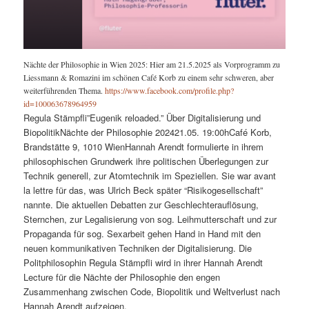
Nächte der Philosophie in Wien 2025: Hier am 21.5.2025 als Vorprogramm zu
Liessmann & Romazini im schönen Café Korb zu einem sehr schweren, aber
weiterführenden Thema.
https://www.facebook.com/profile.php?
id=100063678964959
Regula Stämpfli”Eugenik reloaded.” Über Digitalisierung und
BiopolitikNächte der Philosophie 202421.05. 19:00hCafé Korb,
Brandstätte 9, 1010 WienHannah Arendt formulierte in ihrem
philosophischen Grundwerk ihre politischen Überlegungen zur
Technik generell, zur Atomtechnik im Speziellen. Sie war avant
la lettre für das, was Ulrich Beck später “Risikogesellschaft”
nannte. Die aktuellen Debatten zur Geschlechterauflösung,
Sternchen, zur Legalisierung von sog. Leihmutterschaft und zur
Propaganda für sog. Sexarbeit gehen Hand in Hand mit den
neuen kommunikativen Techniken der Digitalisierung. Die
Politphilosophin Regula Stämpfli wird in ihrer Hannah Arendt
Lecture für die Nächte der Philosophie den engen
Zusammenhang zwischen Code, Biopolitik und Weltverlust nach
Hannah Arendt aufzeigen.