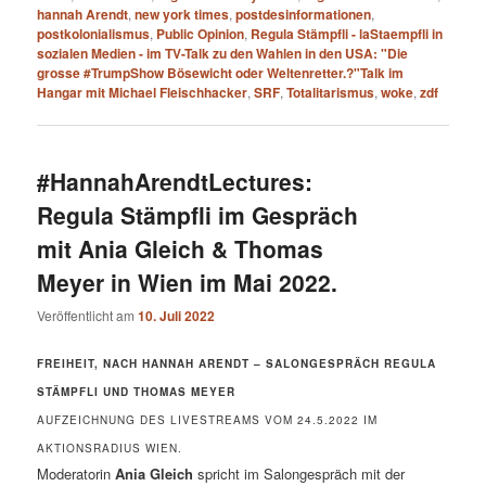
hannah Arendt
,
new york times
,
postdesinformationen
,
postkolonialismus
,
Public Opinion
,
Regula Stämpfli - laStaempfli in
sozialen Medien - im TV-Talk zu den Wahlen in den USA: "Die
grosse #TrumpShow Bösewicht oder Weltenretter.?"Talk im
Hangar mit Michael Fleischhacker
,
SRF
,
Totalitarismus
,
woke
,
zdf
#HannahArendtLectures:
Regula Stämpfli im Gespräch
mit Ania Gleich & Thomas
Meyer in Wien im Mai 2022.
Veröffentlicht am
10. Juli 2022
FREIHEIT, NACH HANNAH ARENDT – SALONGESPRÄCH REGULA
STÄMPFLI UND THOMAS MEYER
AUFZEICHNUNG DES LIVESTREAMS VOM 24.5.2022 IM
AKTIONSRADIUS WIEN.
Moderatorin
Ania Gleich
spricht im Salongespräch mit der