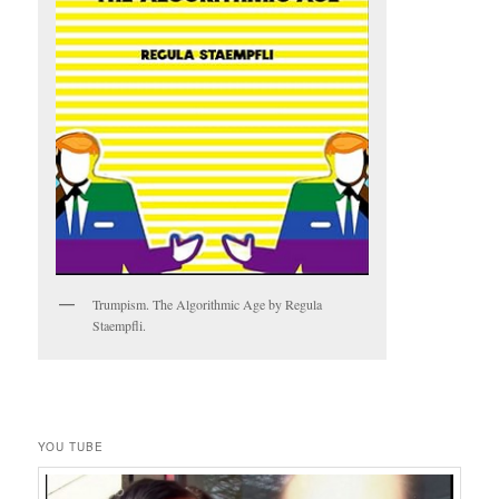
Trumpism. The Algorithmic Age by Regula
Staempfli.
YOU TUBE