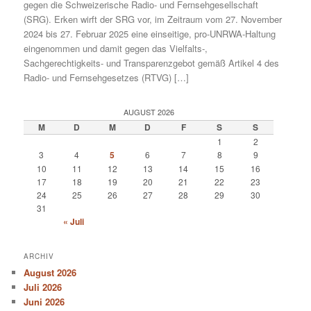
gegen die Schweizerische Radio- und Fernsehgesellschaft
(SRG). Erken wirft der SRG vor, im Zeitraum vom 27. November
2024 bis 27. Februar 2025 eine einseitige, pro-UNRWA-Haltung
eingenommen und damit gegen das Vielfalts-,
Sachgerechtigkeits- und Transparenzgebot gemäß Artikel 4 des
Radio- und Fernsehgesetzes (RTVG) […]
AUGUST 2026
M
D
M
D
F
S
S
1
2
3
4
5
6
7
8
9
10
11
12
13
14
15
16
17
18
19
20
21
22
23
24
25
26
27
28
29
30
31
« Juli
ARCHIV
August 2026
Juli 2026
Juni 2026