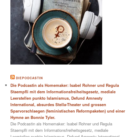
DIEPODCASTIN
Die Podcastin als Homemaker: Isabel Rohner und Regula
Staempfli mit dem Informationsfreiheitsgesetz, mediale
Leerstellen punkto Islamismus, Defund Amnesty
International, absurdes Stella-Theater und grossen
Sparvorschlaegen (feministischen Reformpaketen) und einer
Hymne an Bonnie Tyler.
Die Podcastin als Homemaker: Isabel Rohner und Regula
Staempfli mit dem Informationsfreiheitsgesetz, mediale
Leerstellen punkto Islamismus, Defund Amnesty International,