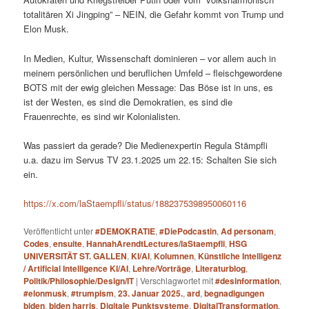
totalitären Xi Jingping” – NEIN, die Gefahr kommt von Trump und
Elon Musk.
In Medien, Kultur, Wissenschaft dominieren – vor allem auch in
meinem persönlichen und beruflichen Umfeld – fleischgewordene
BOTS mit der ewig gleichen Message: Das Böse ist in uns, es
ist der Westen, es sind die Demokratien, es sind die
Frauenrechte, es sind wir Kolonialisten.
Was passiert da gerade? Die Medienexpertin Regula Stämpfli
u.a. dazu im Servus TV 23.1.2025 um 22.15: Schalten Sie sich
ein.
https://x.com/laStaempfli/status/1882375398950060116
Veröffentlicht unter
#DEMOKRATIE
,
#DiePodcastin
,
Ad personam
,
Codes
,
ensuite
,
HannahArendtLectures/laStaempfli
,
HSG
UNIVERSITÄT ST. GALLEN
,
KI/AI
,
Kolumnen
,
Künstliche Intelligenz
/ Artificial Intelligence KI/AI
,
Lehre/Vorträge
,
Literaturblog
,
Politik/Philosophie/Design/IT
|
Verschlagwortet mit
#desinformation
,
#elonmusk
,
#trumpism
,
23. Januar 2025.
,
ard
,
begnadigungen
biden
,
biden harris
,
Digitale Punktsysteme
,
DigitalTransformation
,