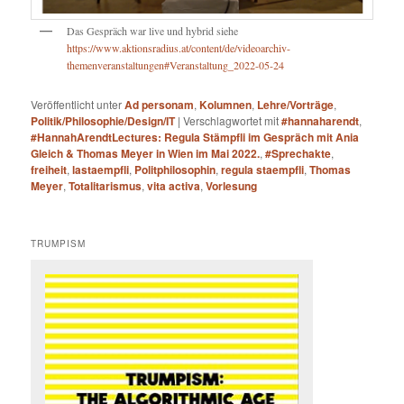
Das Gespräch war live und hybrid siehe
https://www.aktionsradius.at/content/de/videoarchiv-
themenveranstaltungen#Veranstaltung_2022-05-24
Veröffentlicht unter
Ad personam
,
Kolumnen
,
Lehre/Vorträge
,
Politik/Philosophie/Design/IT
|
Verschlagwortet mit
#hannaharendt
,
#HannahArendtLectures: Regula Stämpfli im Gespräch mit Ania
Gleich & Thomas Meyer in Wien im Mai 2022.
,
#Sprechakte
,
freiheit
,
lastaempfli
,
Politphilosophin
,
regula staempfli
,
Thomas
Meyer
,
Totalitarismus
,
vita activa
,
Vorlesung
TRUMPISM