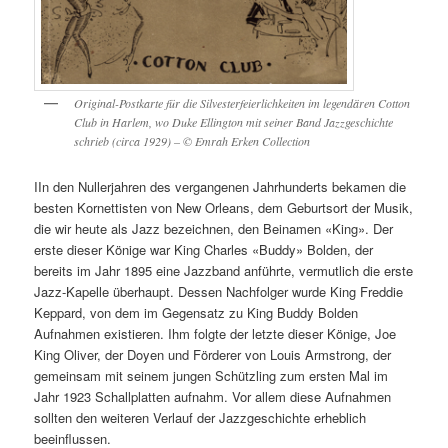
Original-Postkarte für die Silvesterfeierlichkeiten im legendären Cotton
Club in Harlem, wo Duke Ellington mit seiner Band Jazzgeschichte
schrieb (circa 1929) – © Emrah Erken Collection
IIn den Nullerjahren des vergangenen Jahrhunderts bekamen die
besten Kornettisten von New Orleans, dem Geburtsort der Musik,
die wir heute als Jazz bezeichnen, den Beinamen «King». Der
erste dieser Könige war King Charles «Buddy» Bolden, der
bereits im Jahr 1895 eine Jazzband anführte, vermutlich die erste
Jazz-Kapelle überhaupt. Dessen Nachfolger wurde King Freddie
Keppard, von dem im Gegensatz zu King Buddy Bolden
Aufnahmen existieren. Ihm folgte der letzte dieser Könige, Joe
King Oliver, der Doyen und Förderer von Louis Armstrong, der
gemeinsam mit seinem jungen Schützling zum ersten Mal im
Jahr 1923 Schallplatten aufnahm. Vor allem diese Aufnahmen
sollten den weiteren Verlauf der Jazzgeschichte erheblich
beeinflussen.