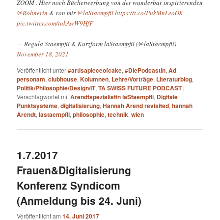
ZOOM . Hier noch Bücherwerbung von der wunderbar inspirierenden
@Rohnerin
& von mir
@laStaempfli
https://t.co/PukMnLeoOX
pic.twitter.com/tukAwW9HfF
— Regula Staempfli & Kurzform laStaempfli (@laStaempfli)
November 18, 2021
Veröffentlicht unter
#artisapieceofcake
,
#DiePodcastin
,
Ad
personam
,
clubhouse
,
Kolumnen
,
Lehre/Vorträge
,
Literaturblog
,
Politik/Philosophie/Design/IT
,
TA SWISS FUTURE PODCAST
|
Verschlagwortet mit
Arendtspezialistin laStaempfli
,
Digitale
Punktsysteme
,
digitalisierung
,
Hannah Arend revisited
,
hannah
Arendt
,
lastaempfli
,
philosophie
,
technik
,
wien
1.7.2017
Frauen&Digitalisierung
Konferenz Syndicom
(Anmeldung bis 24. Juni)
Veröffentlicht am
14. Juni 2017