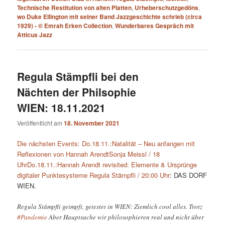
Technische Restitution von alten Platten
,
Urheberschutzgedöns
,
wo Duke Ellington mit seiner Band Jazzgeschichte schrieb (circa
1929) - © Emrah Erken Collection
,
Wunderbares Gespräch mit
Atticus Jazz
Regula Stämpfli bei den
Nächten der Philsophie
WIEN: 18.11.2021
Veröffentlicht am
18. November 2021
Die nächsten Events:
Do.18.11.:
Natalität – Neu anfangen mit
Reflexionen von Hannah ArendtSonja Meissl / 18
Uhr
Do.18.11.:
Hannah Arendt revisited: Elemente & Ursprünge
digitaler Punktesysteme Regula Stämpfli / 20:00 Uhr
: DAS DORF
WIEN.
Regula Stämpfli geimpft, getestet in WIEN: Ziemlich cool alles. Trotz
#Pandemie
Aber Hauptsache wir philosophieren real und nicht über