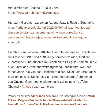
Hier direkt zum Channel Atticus Jazz:
https://www.youtube.com/@Atticus70
Hier zum Gespräch zwischen Atticus Jazz & Regula Staempfli,
https://artisapieceofcake.art/2025/08/19/hot-jazz-koenige-auf-
den-spuren-der-jazz-urspruenge-ein-wunderbares-kunst-
gespraech-mit-atticus-jazz-emrah-erken-produktion-regula-
staempfli/
Emrah Erken, leidenschaftlicher Sammler der ersten Jazzplatten,
die zwischen 1917 und 1931 aufgenommen wurden, führt die
Zuhörerinnen und Zuhörer im Gespräch mit Regula Stämpfli in die
auch unter den Jazzfans weitestgehend unbekannte Welt des
frühen Jazz, die von den Liebhabern dieser Musik als «Hot Jazz»
bezeichnet wird. Seine mit viel Liebe restaurierten Aufnahmen
von Original-Grammophonplatten sind auf seinem YouTube-
Channel «
Atticus Jazz
» zu hören.
Veröffentlicht unter
#artisapieceofcake
|
Verschlagwortet mit
Emrah
Erken.
,
Original-Postkarte für die Silvesterfeierlichkeiten im
legendären Cotton Club in Harlem
,
regula staempfli
,
technik
,