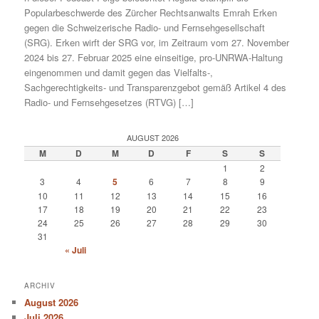
Popularbeschwerde des Zürcher Rechtsanwalts Emrah Erken
gegen die Schweizerische Radio- und Fernsehgesellschaft
(SRG). Erken wirft der SRG vor, im Zeitraum vom 27. November
2024 bis 27. Februar 2025 eine einseitige, pro-UNRWA-Haltung
eingenommen und damit gegen das Vielfalts-,
Sachgerechtigkeits- und Transparenzgebot gemäß Artikel 4 des
Radio- und Fernsehgesetzes (RTVG) […]
AUGUST 2026
M
D
M
D
F
S
S
1
2
3
4
5
6
7
8
9
10
11
12
13
14
15
16
17
18
19
20
21
22
23
24
25
26
27
28
29
30
31
« Juli
ARCHIV
August 2026
Juli 2026