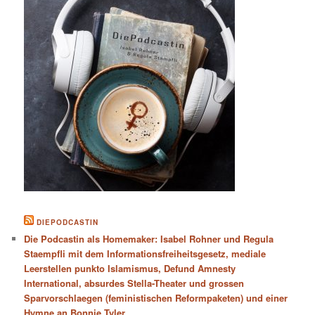
DIEPODCASTIN
Die Podcastin als Homemaker: Isabel Rohner und Regula
Staempfli mit dem Informationsfreiheitsgesetz, mediale
Leerstellen punkto Islamismus, Defund Amnesty
International, absurdes Stella-Theater und grossen
Sparvorschlaegen (feministischen Reformpaketen) und einer
Hymne an Bonnie Tyler.