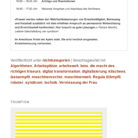
Veröffentlicht unter
nichtkategorien
|
Verschlagwortet mit
Algorithmen
,
Arbeitsplätze
,
arbeitswelt
,
bots
,
die macht des
richtigen friseurs
,
digital transformation
,
digitalisierung
,
klischees
,
lastaempfli
,
maschinenrechte
,
maschinenwelt
,
Regula Stämpfli
,
roboter
,
syndicom
,
technik
,
Vermessung der Frau
TRUMPISM