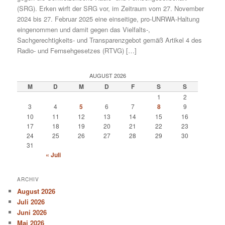
(SRG). Erken wirft der SRG vor, im Zeitraum vom 27. November
2024 bis 27. Februar 2025 eine einseitige, pro-UNRWA-Haltung
eingenommen und damit gegen das Vielfalts-,
Sachgerechtigkeits- und Transparenzgebot gemäß Artikel 4 des
Radio- und Fernsehgesetzes (RTVG) […]
AUGUST 2026
M
D
M
D
F
S
S
1
2
3
4
5
6
7
8
9
10
11
12
13
14
15
16
17
18
19
20
21
22
23
24
25
26
27
28
29
30
31
« Juli
ARCHIV
August 2026
Juli 2026
Juni 2026
Mai 2026