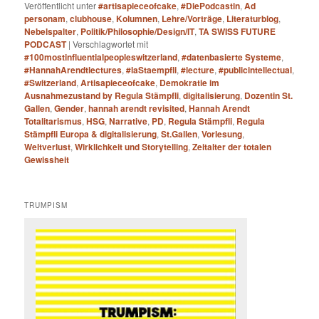
Veröffentlicht unter
#artisapieceofcake
,
#DiePodcastin
,
Ad
personam
,
clubhouse
,
Kolumnen
,
Lehre/Vorträge
,
Literaturblog
,
Nebelspalter
,
Politik/Philosophie/Design/IT
,
TA SWISS FUTURE
PODCAST
|
Verschlagwortet mit
#100mostinfluentialpeopleswitzerland
,
#datenbasierte Systeme
,
#HannahArendtlectures
,
#laStaempfli
,
#lecture
,
#publicintellectual
,
#Switzerland
,
Artisapieceofcake
,
Demokratie im
Ausnahmezustand by Regula Stämpfli
,
digitalisierung
,
Dozentin St.
Gallen
,
Gender
,
hannah arendt revisited
,
Hannah Arendt
Totalitarismus
,
HSG
,
Narrative
,
PD
,
Regula Stämpfli
,
Regula
Stämpfli Europa & digitalisierung
,
St.Gallen
,
Vorlesung
,
Weltverlust
,
Wirklichkeit und Storytelling
,
Zeitalter der totalen
Gewissheit
TRUMPISM