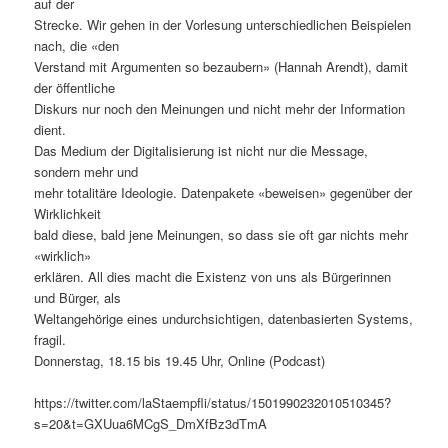
auf der
Strecke. Wir gehen in der Vorlesung unterschiedlichen Beispielen
nach, die «den
Verstand mit Argumenten so bezaubern» (Hannah Arendt), damit
der öffentliche
Diskurs nur noch den Meinungen und nicht mehr der Information
dient.
Das Medium der Digitalisierung ist nicht nur die Message,
sondern mehr und
mehr totalitäre Ideologie. Datenpakete «beweisen» gegenüber der
Wirklichkeit
bald diese, bald jene Meinungen, so dass sie oft gar nichts mehr
«wirklich»
erklären. All dies macht die Existenz von uns als Bürgerinnen
und Bürger, als
Weltangehörige eines undurchsichtigen, datenbasierten Systems,
fragil.
Donnerstag, 18.15 bis 19.45 Uhr, Online (Podcast)
https://twitter.com/laStaempfli/status/1501990232010510345?
s=20&t=GXUua6MCgS_DmXfBz3dTmA