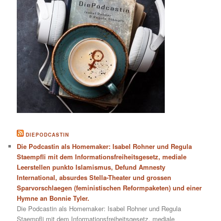
DIEPODCASTIN
Die Podcastin als Homemaker: Isabel Rohner und Regula
Staempfli mit dem Informationsfreiheitsgesetz, mediale
Leerstellen punkto Islamismus, Defund Amnesty
International, absurdes Stella-Theater und grossen
Sparvorschlaegen (feministischen Reformpaketen) und einer
Hymne an Bonnie Tyler.
Die Podcastin als Homemaker: Isabel Rohner und Regula
Staempfli mit dem Informationsfreiheitsgesetz, mediale