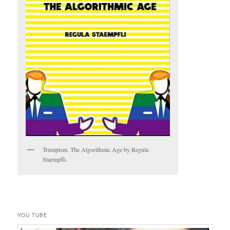
Trumpism. The Algorithmic Age by Regula
Staempfli.
YOU TUBE