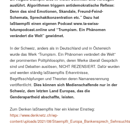
ausführt. Algorithmen triggern antidemokratische Reflexe:
Denn das sind Emotionen, Skandale, Freund-Feind-
Schemata, Sprechaktkonzentration etc.” Dazu hat
laStaempfli einen eigenen Podcast www.ta-swiss-
futurepodcast.online und “Trumpism. Ein Phänomen
verändert die Welt” gewidmet.
In der Schweiz, anders als in Deutschland und in Österreich
wurde das Werk “Trumpism. Ein Phänomen verändert die Welt”
der prominenten Politphilosophin, deren Werke überall Gespräch
sind und Debatten auslösen, NICHT REZENSIERT. Dafür wurden
und werden ständig laStaempflis Erkenntnisse,
Begriffsschöpfungen und Theorien deren Namanesnennung
veröffentlicht.
Dies können sich Medienschaffende nur in der
Schweiz, dem letzten Land Europas, das die
Genderapartheid abschaffte, leisten.
Zum Denken laStaempflis hier ein kleiner Einstieg:
https://www.denknetz.ch/wp-
content/uploads/2021/08/Staempfli_Europa_Bankensprech_Sehnsuchtso