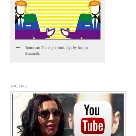
Trumpism. The Algorithmic Age by Regula
Staempfli.
YOU TUBE