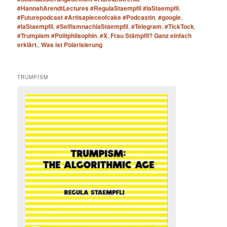
#HannahArendtLectures #RegulaStaempfli #laStaempfli
,
#Futurepodcast #Artisapieceofcake #Podcastin
,
#google
,
#laStaempfli
,
#SelfismnachlaStaempfli
,
#Telegram
,
#TickTock
,
#Trumpism #Politphilsophin
,
#X
,
Frau Stämpfli? Ganz einfach
erklärt.
,
Was ist Polarisierung
TRUMPISM