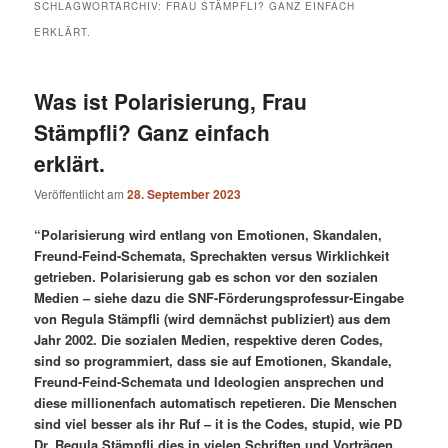
SCHLAGWORTARCHIV:
FRAU STÄMPFLI? GANZ EINFACH
ERKLÄRT.
Was ist Polarisierung, Frau
Stämpfli? Ganz einfach
erklärt.
Veröffentlicht am
28. September 2023
“Polarisierung wird entlang von Emotionen, Skandalen,
Freund-Feind-Schemata, Sprechakten versus Wirklichkeit
getrieben. Polarisierung gab es schon vor den sozialen
Medien – siehe dazu die SNF-Förderungsprofessur-Eingabe
von Regula Stämpfli (wird demnächst publiziert) aus dem
Jahr 2002. Die sozialen Medien, respektive deren Codes,
sind so programmiert, dass sie auf Emotionen, Skandale,
Freund-Feind-Schemata und Ideologien ansprechen und
diese millionenfach automatisch repetieren. Die Menschen
sind viel besser als ihr Ruf – it is the Codes, stupid, wie PD
Dr. Regula Stämpfli dies in vielen Schriften und Vorträgen