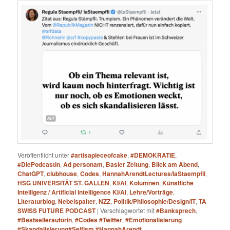
Veröffentlicht unter
#artisapieceofcake
,
#DEMOKRATIE
,
#DiePodcastin
,
Ad personam
,
Basler Zeitung
,
Blick am Abend
,
ChatGPT
,
clubhouse
,
Codes
,
HannahArendtLectures/laStaempfli
,
HSG UNIVERSITÄT ST. GALLEN
,
KI/AI
,
Kolumnen
,
Künstliche
Intelligenz / Artificial Intelligence KI/AI
,
Lehre/Vorträge
,
Literaturblog
,
Nebelspalter
,
NZZ
,
Politik/Philosophie/Design/IT
,
TA
SWISS FUTURE PODCAST
|
Verschlagwortet mit
#Banksprech
,
#Bestsellerautorin
,
#Codes #Twitter
,
#Emotionalisierung
#Skandalisierung#Selfism #HannahArendt